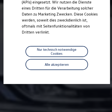
(APIs) eingesetzt. Wir nutzen die Dienste
Motorenöl und Flüssigkeiten
eines Dritten für die Verarbeitung solcher
Räder und Reifen
Pannen- und Unfallhilfe
Daten zu Marketing Zwecken. Diese Cookies
Economy Service
werden, soweit dies zweckdienlich ist,
Volkswagen Teile
oftmals mit Seitenfunktionalitäten von
Zubehör
Modellspezifisches Zubehör
Dritten verlinkt.
Schutz und Pflege
Transport
Entertainment und Elektronik
Individualisieren
Nur technisch notwendige
Wallbox und Ladekabel
Cookies
Digitale Extras
Dienste für Ihr Modell finden
Alle akzeptieren
Volkswagen Apps, Login und Shop
Handy und Fahrzeug verbinden
Updates für Software, Karten und Radio
Über Ihr Auto
Vorgängermodelle
Kundeninformationen
Volkswagen Kundenbetreuung
Warn- und Kontrollleuchten
Assistenzsysteme
Digitale Betriebsanleitung
Live Beratung