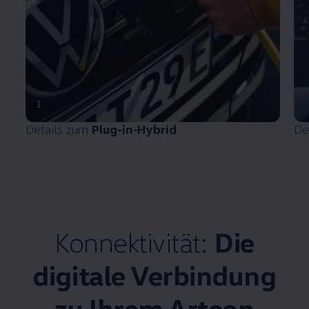
1
Details zum
Plug-in-Hybrid
De
Konnektivität:
Die
digitale Verbindung
zu Ihrem
Arteon