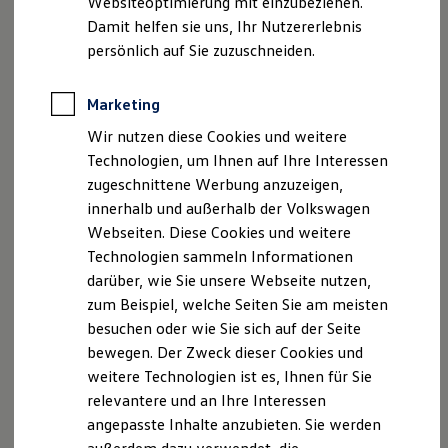
Websiteoptimierung mit einzubeziehen.
Elektrofahrzeugkonzepte
Datenschutzerklärungen
Cookie-Richtlinie
Damit helfen sie uns, Ihr Nutzererlebnis
ID. EVERY1
Reichweite
Lizenzhinweise Dritter
persönlich auf Sie zuzuschneiden.
Reichweite der ID. Modelle
Angaben zum Digital Services Act (DSA)
EU Data Act
Reichweite im Winter
Produktsicherheitsinformationen
Vertrag Widerrufen
Rekuperation
Marketing
Laden
Wir nutzen diese Cookies und weitere
Laden unterwegs
Laden Zuhause
Technologien, um Ihnen auf Ihre Interessen
Disclaimer von Volkswagen AG
Ladestationen finden
zugeschnittene Werbung anzuzeigen,
Ladezeitensimulator
Die in dieser Darstellung gezeigten Fahrzeuge und
innerhalb und außerhalb der Volkswagen
Batterie
Ausstattungen können in einzelnen Details vom aktuellen
Sicherheit
Webseiten. Diese Cookies und weitere
Garantie und Lebensdauer
deutschen Lieferprogramm abweichen. Abgebildet sind
Technologien sammeln Informationen
Nachhaltigkeit
teilweise Sonderausstattungen der Fahrzeuge gegen
darüber, wie Sie unsere Webseite nutzen,
Technologie
Mehrpreis.
Kosten und Kauf
zum Beispiel, welche Seiten Sie am meisten
Bitte beachten Sie auch unseren Konfigurator für eine
Verbrauchskosten
besuchen oder wie Sie sich auf der Seite
Übersicht der aktuell verfügbaren Modelle und Ausstattungen.
Kaufoptionen
bewegen. Der Zweck dieser Cookies und
E-Auto-Förderung
Die angegebenen Verbrauchs- und Emissionswerte beziehen
Software und Konnektivität
weitere Technologien ist es, Ihnen für Sie
sich nicht auf ein einzelnes Fahrzeug und sind nicht Bestandteil
Die ID. Software 6
relevantere und an Ihre Interessen
des Angebots, sondern dienen allein Vergleichszwecken
ID. Software Versionen und Updates
angepasste Inhalte anzubieten. Sie werden
Digitale Extras
zwischen den verschiedenen Fahrzeugtypen.
Schnittstellen zu Ihrem ID.
Zusatzausstattungen und
Zubehör
(Anbauteile, Reifenformat