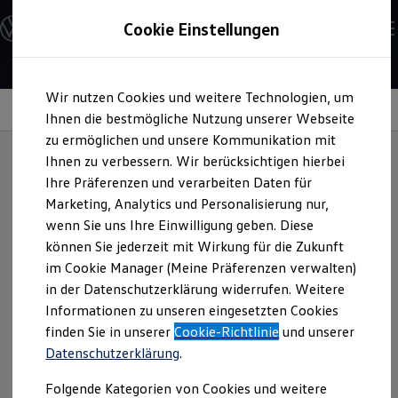
Modelle und Konfigurator
Cookie Einstellungen
Konfigurator
Modelle vergleichen
Konfiguration laden
Zum
Zum
Autosuche
Wir nutzen Cookies und weitere Technologien, um
Hauptinhalt
Footer
Elektroautos
Interieur
springen
springen
Ihnen die bestmögliche Nutzung unserer Webseite
ENERGY Sondermodelle
Nutzfahrzeuge
zu ermöglichen und unsere Kommunikation mit
SUV und CUV
Ihnen zu verbessern. Wir berücksichtigen hierbei
Familienautos
Ihre Präferenzen und verarbeiten Daten für
Kombis
Einladend
komfortabel
Kompaktwagen
Marketing, Analytics und Personalisierung nur,
Sportwagen
wenn Sie uns Ihre Einwilligung geben. Diese
Schnell verfügbare Fahrzeuge
Angebote und Produkte
können Sie jederzeit mit Wirkung für die Zukunft
Aktuelle Angebote
im Cookie Manager (Meine Präferenzen verwalten)
E-Auto-Förderung
in der Datenschutzerklärung widerrufen. Weitere
Volkswagen Marktplatz
Informationen zu unseren eingesetzten Cookies
Die ENERGY Sondermodelle
Junge Gebrauchtwagen und Gebrauchtwagen
finden Sie in unserer
Cookie-Richtlinie
und unserer
Volkswagen Zertifizierte Gebrauchtwagen
Datenschutzerklärung
.
Elektromobilität bei Gebrauchtwagen
Zubehör- und Serviceangebote
Folgende Kategorien von Cookies und weitere
Saisonangebote