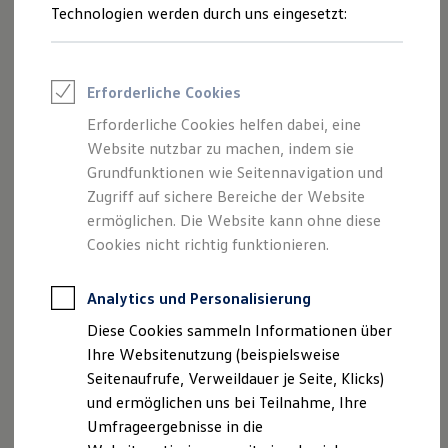
Reifenpakete
Technologien werden durch uns eingesetzt:
Leasing
Leasing-Angebote
Gebrauchtwagen Leasing
Junge Gebrauchtwagen-Leasing
Erforderliche Cookies
Elektroauto Leasing
Im großzügigen Interieur empfängt Sie luxuriöser Komfort.
Kleinwagen-Leasing
Erforderliche Cookies helfen dabei, eine
Sämtliche Bedienelemente sind ganz auf Sie ausgerichtet
Leasing ohne Anzahlung
Website nutzbar zu machen, indem sie
Finanzierung
und die harmonisch aufeinander abgestimmten Farben und
Autokredit mit Schlussrate
Grundfunktionen wie Seitennavigation und
Materialien sorgen für hochwertige Atmosphäre. Ganz
Versicherungen und Garantien
Zugriff auf sichere Bereiche der Website
gleich wofür Sie sich entscheiden, denn je nach
Kfz-Versicherung
ermöglichen. Die Website kann ohne diese
Restschuldversicherungen
Ausstattungslinie stehen Ihnen von Stoff über Mikrovlies
Garantien
Cookies nicht richtig funktionieren.
„ArtVelours“ bis hin zu Leder „Nappa“ verschiedene
Wartungsverträge
Sitzbezüge zur Auswahl. Aluminium- oder Echtholzdekore
Geschäftskunden
Professional Class bei Volkswagen
runden den eleganten Eindruck vom Innenraum ab. Sie
Analytics und Personalisierung
Großkunden
sehen und fühlen: Dieses Interieur lässt Sie jeden Moment
Diese Cookies sammeln Informationen über
Behörden
Ihrer Reise genießen.
Direktkunden
Ihre Websitenutzung (beispielsweise
Sonderfahrzeuge
Seitenaufrufe, Verweildauer je Seite, Klicks)
Anpfiff zum Gewinn
und ermöglichen uns bei Teilnahme, Ihre
Elektromobilität
Elektroautos
Umfrageergebnisse in die
ID. Tutorials
Impressum
Nutzungsbedingungen