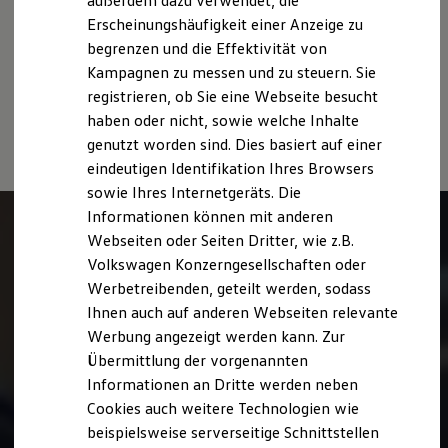
außerdem dazu verwendet, die
Hybridautos
usw.) können relevante Fahrzeugparameter, wie
z. B.
Gewicht,
Erscheinungshäufigkeit einer Anzeige zu
Marke und Erlebnis
Rollwiderstand und Aerodynamik verändern und neben
begrenzen und die Effektivität von
Volkswagen R und R Experience
Witterungs- und Verkehrsbedingungen sowie dem
R-Modelle
Kampagnen zu messen und zu steuern. Sie
individuellen Fahrverhalten den Kraftstoffverbrauch, den
R Experience
registrieren, ob Sie eine Webseite besucht
Driving Experience
Stromverbrauch, die CO₂-Emissionen und die
haben oder nicht, sowie welche Inhalte
Volkswagen entdecken
Fahrleistungswerte eines Fahrzeugs beeinflussen.
Werkbesichtigung
genutzt worden sind. Dies basiert auf einer
Factory visit
eindeutigen Identifikation Ihres Browsers
Lifestyle Shop
sowie Ihres Internetgeräts. Die
T-Roc Kollektion
Golf Kollektion
Informationen können mit anderen
ID. Kollektion
Webseiten oder Seiten Dritter, wie z.B.
Volkswagen Kollektion
Volkswagen Konzerngesellschaften oder
R-Kollektion
GTI Kollektion
Werbetreibenden, geteilt werden, sodass
Fußball Drop
Ihnen auch auf anderen Webseiten relevante
we drive football
Werbung angezeigt werden kann. Zur
#wedriveproud
Besitzer und Service
Übermittlung der vorgenannten
myVolkswagen
Informationen an Dritte werden neben
Software Updates
Cookies auch weitere Technologien wie
Service und Ersatzteile
Inspektion und HU/AU
beispielsweise serverseitige Schnittstellen
Reparaturen und Checks