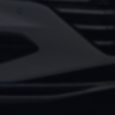
Magazin
Lifestyle
Transport
Familie
Elektromobilität
Volkswagen R
Pannen- und Unfallhilfe
Volkswagen Kundenbetreuung