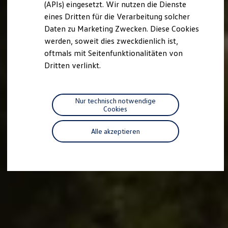
(APIs) eingesetzt. Wir nutzen die Dienste
Motorenöl und Flüssigkeiten
eines Dritten für die Verarbeitung solcher
Räder und Reifen
Pannen- und Unfallhilfe
Daten zu Marketing Zwecken. Diese Cookies
Economy Service
werden, soweit dies zweckdienlich ist,
Volkswagen Teile
oftmals mit Seitenfunktionalitäten von
Zubehör
Modellspezifisches Zubehör
Dritten verlinkt.
Schutz und Pflege
Transport
Entertainment und Elektronik
Individualisieren
Nur technisch notwendige
Wallbox und Ladekabel
Cookies
Digitale Extras
Dienste für Ihr Modell finden
Alle akzeptieren
Volkswagen Apps, Login und Shop
Handy und Fahrzeug verbinden
Updates für Software, Karten und Radio
Über Ihr Auto
Vorgängermodelle
Kundeninformationen
Volkswagen Kundenbetreuung
Warn- und Kontrollleuchten
Assistenzsysteme
Digitale Betriebsanleitung
Live Beratung