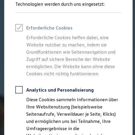
Reifenpakete
Technologien werden durch uns eingesetzt:
Leasing
Leasing-Angebote
Gebrauchtwagen Leasing
Junge Gebrauchtwagen-Leasing
Erforderliche Cookies
Elektroauto Leasing
Kleinwagen-Leasing
Erforderliche Cookies helfen dabei, eine
Leasing ohne Anzahlung
Website nutzbar zu machen, indem sie
Finanzierung
Autokredit mit Schlussrate
Grundfunktionen wie Seitennavigation und
Versicherungen und Garantien
Zugriff auf sichere Bereiche der Website
Kfz-Versicherung
ermöglichen. Die Website kann ohne diese
Restschuldversicherungen
Garantien
Cookies nicht richtig funktionieren.
Wartungsverträge
Geschäftskunden
Professional Class bei Volkswagen
Analytics und Personalisierung
Großkunden
Diese Cookies sammeln Informationen über
Behörden
Direktkunden
Ihre Websitenutzung (beispielsweise
Sonderfahrzeuge
Seitenaufrufe, Verweildauer je Seite, Klicks)
Anpfiff zum Gewinn
und ermöglichen uns bei Teilnahme, Ihre
Elektromobilität
Elektroautos
Umfrageergebnisse in die
ID. Tutorials