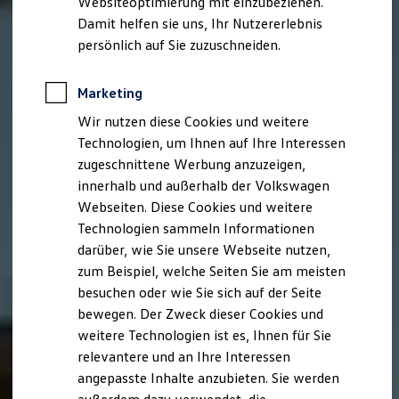
Websiteoptimierung mit einzubeziehen.
Elektrofahrzeugkonzepte
Damit helfen sie uns, Ihr Nutzererlebnis
ID. EVERY1
Reichweite
persönlich auf Sie zuzuschneiden.
Reichweite der ID. Modelle
Reichweite im Winter
Rekuperation
Marketing
Laden
Wir nutzen diese Cookies und weitere
Laden unterwegs
Laden Zuhause
Technologien, um Ihnen auf Ihre Interessen
Ladestationen finden
zugeschnittene Werbung anzuzeigen,
Ladezeitensimulator
innerhalb und außerhalb der Volkswagen
Batterie
Sicherheit
Webseiten. Diese Cookies und weitere
Garantie und Lebensdauer
Technologien sammeln Informationen
Nachhaltigkeit
darüber, wie Sie unsere Webseite nutzen,
Technologie
Kosten und Kauf
zum Beispiel, welche Seiten Sie am meisten
Verbrauchskosten
besuchen oder wie Sie sich auf der Seite
Kaufoptionen
bewegen. Der Zweck dieser Cookies und
E-Auto-Förderung
Software und Konnektivität
weitere Technologien ist es, Ihnen für Sie
Die ID. Software 6
relevantere und an Ihre Interessen
ID. Software Versionen und Updates
angepasste Inhalte anzubieten. Sie werden
Digitale Extras
Schnittstellen zu Ihrem ID.