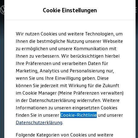
Modelle und Konfigurator
Cookie Einstellungen
Konfigurator
Modelle vergleichen
Konfiguration laden
Zum
Zum
Autosuche
Wir nutzen Cookies und weitere Technologien, um
Hauptinhalt
Footer
Elektroautos
springen
springen
Ihnen die bestmögliche Nutzung unserer Webseite
ENERGY Sondermodelle
Nutzfahrzeuge
zu ermöglichen und unsere Kommunikation mit
SUV und CUV
Ihnen zu verbessern. Wir berücksichtigen hierbei
Familienautos
Ihre Präferenzen und verarbeiten Daten für
Kombis
Kompaktwagen
Marketing, Analytics und Personalisierung nur,
Sportwagen
wenn Sie uns Ihre Einwilligung geben. Diese
Schnell verfügbare Fahrzeuge
Angebote und Produkte
können Sie jederzeit mit Wirkung für die Zukunft
Aktuelle Angebote
im Cookie Manager (Meine Präferenzen verwalten)
E-Auto-Förderung
in der Datenschutzerklärung widerrufen. Weitere
Volkswagen Marktplatz
Informationen zu unseren eingesetzten Cookies
Die ENERGY Sondermodelle
Junge Gebrauchtwagen und Gebrauchtwagen
finden Sie in unserer
Cookie-Richtlinie
und unserer
Volkswagen Zertifizierte Gebrauchtwagen
Datenschutzerklärung
.
Elektromobilität bei Gebrauchtwagen
Zubehör- und Serviceangebote
Folgende Kategorien von Cookies und weitere
Saisonangebote