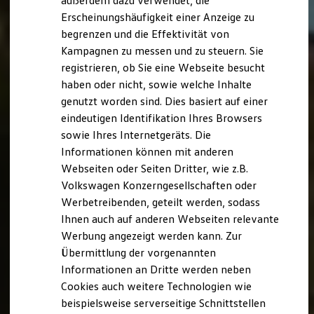
außerdem dazu verwendet, die
Hybridautos
Erscheinungshäufigkeit einer Anzeige zu
Marke und Erlebnis
begrenzen und die Effektivität von
Volkswagen R und R Experience
R-Modelle
Kampagnen zu messen und zu steuern. Sie
R Experience
registrieren, ob Sie eine Webseite besucht
Driving Experience
haben oder nicht, sowie welche Inhalte
Volkswagen entdecken
Werkbesichtigung
genutzt worden sind. Dies basiert auf einer
Factory visit
eindeutigen Identifikation Ihres Browsers
Lifestyle Shop
sowie Ihres Internetgeräts. Die
T-Roc Kollektion
Golf Kollektion
Informationen können mit anderen
ID. Kollektion
Webseiten oder Seiten Dritter, wie z.B.
Volkswagen Kollektion
Volkswagen Konzerngesellschaften oder
R-Kollektion
GTI Kollektion
Werbetreibenden, geteilt werden, sodass
Fußball Drop
Ihnen auch auf anderen Webseiten relevante
we drive football
Werbung angezeigt werden kann. Zur
#wedriveproud
Besitzer und Service
Übermittlung der vorgenannten
myVolkswagen
Informationen an Dritte werden neben
Software Updates
Cookies auch weitere Technologien wie
Service und Ersatzteile
Inspektion und HU/AU
beispielsweise serverseitige Schnittstellen
Reparaturen und Checks