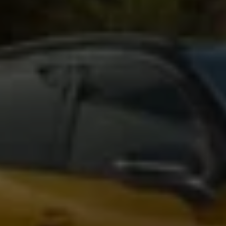
Magazin
Lifestyle
Transport
Familie
Elektromobilität
Volkswagen R
Pannen- und Unfallhilfe
Volkswagen Kundenbetreuung