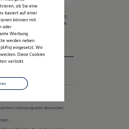
rieren, ob Sie eine
s basiert auf einer
 einem Centerairbag ausgestattet,
ationen können mit
irbags, die sich wie Vorhänge vom
n oder
evante Werbung
itte werden neben
(APIs) eingesetzt. Wir
 Zwecken. Diese Cookies
ten verlinkt.
en
eren
 deutschen Lieferprogramm abweichen.
ungen.