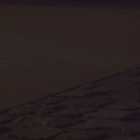
Magazin
Lifestyle
Transport
Familie
Elektromobilität
Volkswagen R
Pannen- und Unfallhilfe
Volkswagen Kundenbetreuung