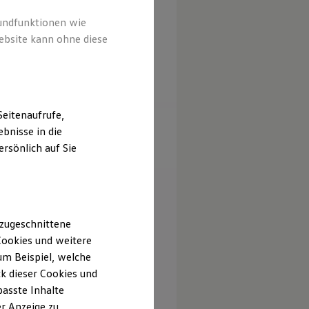
rundfunktionen wie
ebsite kann ohne diese
eitenaufrufe,
bnisse in die
rsönlich auf Sie
 zugeschnittene
ookies und weitere
m Beispiel, welche
k dieser Cookies und
passte Inhalte
r Anzeige zu