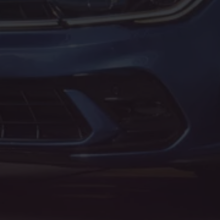
Motorenöl und Flüssigkeiten
Räder und Reifen
Pannen- und Unfallhilfe
Economy Service
Volkswagen Teile
Zubehör
Modellspezifisches Zubehör
Schutz und Pflege
Transport
Entertainment und Elektronik
Individualisieren
Wallbox und Ladekabel
Digitale Extras
Dienste für Ihr Modell finden
Volkswagen Apps, Login und Shop
Handy und Fahrzeug verbinden
Updates für Software, Karten und Radio
Über Ihr Auto
Vorgängermodelle
Kundeninformationen
Volkswagen Kundenbetreuung
Warn- und Kontrollleuchten
Assistenzsysteme
Digitale Betriebsanleitung
Live Beratung