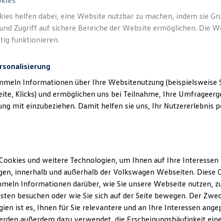
okies
kies helfen dabei, eine Website nutzbar zu machen, indem sie G
und Zugriff auf sichere Bereiche der Website ermöglichen. Die W
tig funktionieren.
rsonalisierung
mmeln Informationen über Ihre Websitenutzung (beispielsweise S
eite, Klicks) und ermöglichen uns bei Teilnahme, Ihre Umfrageerge
g mit einzubeziehen. Damit helfen sie uns, Ihr Nutzererlebnis pe
Cookies und weitere Technologien, um Ihnen auf Ihre Interessen
en, innerhalb und außerhalb der Volkswagen Webseiten. Diese C
meln Informationen darüber, wie Sie unsere Webseite nutzen, zu
sten besuchen oder wie Sie sich auf der Seite bewegen. Der Zwec
ien ist es, Ihnen für Sie relevantere und an Ihre Interessen ange
erden außerdem dazu verwendet, die Erscheinungshäufigkeit eine