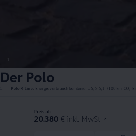
1
Der
Polo
1.
Polo
R‑Line
:
Energieverbrauch kombiniert: 5,6-5,1 l/100 km; CO₂-Em
Preis ab
20.380
€ inkl. MwSt
2