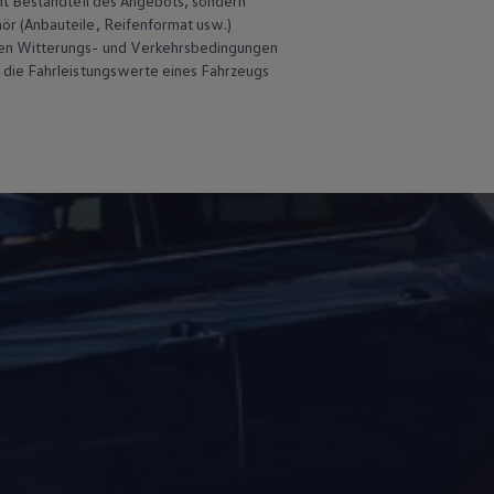
ht Bestandteil des Angebots, sondern
hör
(Anbauteile, Reifenformat usw.)
en Witterungs- und Verkehrsbedingungen
 die Fahrleistungswerte eines Fahrzeugs