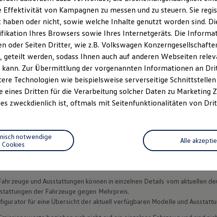
 Effektivität von Kampagnen zu messen und zu steuern. Sie regist
haben oder nicht, sowie welche Inhalte genutzt worden sind. Die
gen
auch schon im kleinsten Modell: Der
Polo
ist serienmäßig mit
ifikation Ihres Browsers sowie Ihres Internetgeräts. Die Inform
r und Beifahrer verhindern
kann. Zusätzlich sorgen zwei Kopfa
 oder Seiten Dritter, wie z.B. Volkswagen Konzerngesellschafte
z entlang der gesamten seitlichen
Scheibenbereiche.
 geteilt werden, sodass Ihnen auch auf anderen Webseiten rel
 kann. Zur Übermittlung der vorgenannten Informationen an Dr
ere Technologien wie beispielsweise serverseitige Schnittstellen 
e eines Dritten für die Verarbeitung solcher Daten zu Marketing
es zweckdienlich ist, oftmals mit Seitenfunktionalitäten von Drit
Datenschutzerklärungen
Cookie-Richtlinie
Lizenzhinweise Dritter
EU Data Act
Produktsicherheitsinformationen
Vertrag Widerruf
hnisch notwendige
Alle akzepti
Cookies
n Fahrzeuge und Ausstattungen können in einzelnen Details vom aktuellen
sstattungen der Fahrzeuge gegen Mehrpreis.
figurator für eine Übersicht der aktuell verfügbaren Modelle und Ausstatt