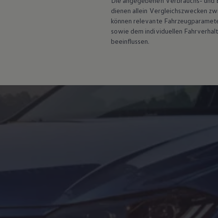
Die angegebenen Verbrauchs- und Emi
Hybridautos
dienen allein Vergleichszwecken z
Marke und Erlebnis
können relevante Fahrzeugparamete
Volkswagen R und R Experience
sowie dem individuellen Fahrverhal
R-Modelle
R Experience
beeinflussen.
Driving Experience
Volkswagen entdecken
Werkbesichtigung
Factory visit
Lifestyle Shop
T-Roc Kollektion
Golf Kollektion
ID. Kollektion
Volkswagen Kollektion
R-Kollektion
GTI Kollektion
Fußball Drop
we drive football
#wedriveproud
Besitzer und Service
myVolkswagen
Software Updates
Service und Ersatzteile
Inspektion und HU/AU
Reparaturen und Checks