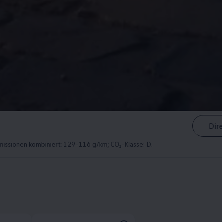
Dir
issionen kombiniert: 129-116 g/km; CO₂-Klasse: D.