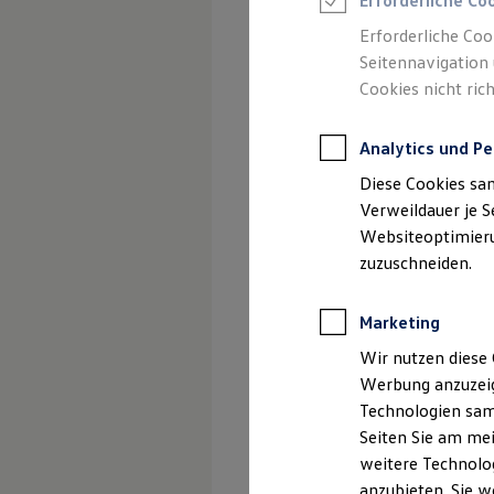
Erforderliche Co
Reifenpakete
Leasing
Erforderliche Coo
Leasing-Angebote
Seitennavigation 
Gebrauchtwagen Leasing
Cookies nicht rich
Junge Gebrauchtwagen-Leasing
Elektroauto Leasing
Kleinwagen-Leasing
Analytics und Pe
Leasing ohne Anzahlung
Finanzierung
Diese Cookies sa
Autokredit mit Schlussrate
Versicherungen und Garantien
Verweildauer je S
Kfz-Versicherung
Websiteoptimierun
Restschuldversicherungen
zuzuschneiden.
Garantien
Wartungsverträge
Geschäftskunden
Marketing
Professional Class bei Volkswagen
Großkunden
Wir nutzen diese 
Behörden
Werbung anzuzeig
Direktkunden
Sonderfahrzeuge
Technologien sam
Anpfiff zum Gewinn
Seiten Sie am mei
Elektromobilität
weitere Technolog
Elektroautos
ID. Tutorials
anzubieten. Sie w