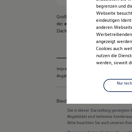
Elektrofahrzeugkonzepte
begrenzen und die
ID. EVERY1
Webseite besucht 
Reichweite
Große Sicherheit gibt es bei
Volkswa
Reichweite der ID. Modelle
eindeutigen Ident
der
einen Zusammenprall von Fahre
Reichweite im Winter
anderen Webseiten
Rekuperation
Dachhimmel aus entfalten, für Schut
Werbetreibenden,
Laden
Laden unterwegs
angezeigt werden
Laden Zuhause
Cookies auch weit
Ladestationen finden
nutzen die Dienst
Ladezeitensimulator
Batterie
werden, soweit di
Sicherheit
Impressum
Nutzungsbedingungen
Garantie und Lebensdauer
Angaben zum Digital Services Act (DSA)
Nachhaltigkeit
Technologie
Nur tec
Kosten und Kauf
Verbrauchskosten
Kaufoptionen
Disclaimer von Volkswagen AG
E-Auto-Förderung
Software und Konnektivität
Die in dieser Darstellung gezeigte
Die ID. Software 6
Abgebildet sind teilweise Sonderau
ID. Software Versionen und Updates
Bitte beachten Sie auch unseren Kon
Digitale Extras
Schnittstellen zu Ihrem ID.