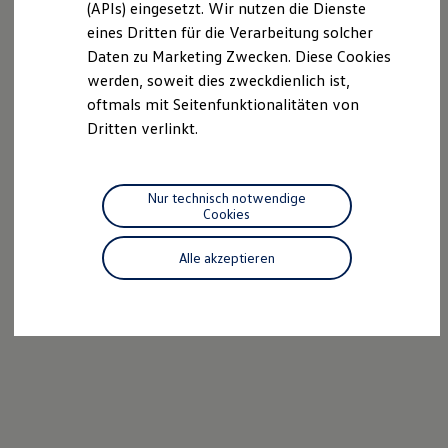
(APIs) eingesetzt. Wir nutzen die Dienste
Motorenöl und Flüssigkeiten
eines Dritten für die Verarbeitung solcher
Räder und Reifen
Pannen- und Unfallhilfe
Daten zu Marketing Zwecken. Diese Cookies
Economy Service
werden, soweit dies zweckdienlich ist,
Volkswagen Teile
oftmals mit Seitenfunktionalitäten von
Zubehör
Modellspezifisches Zubehör
Dritten verlinkt.
Schutz und Pflege
Transport
Entertainment und Elektronik
Individualisieren
Nur technisch notwendige
Wallbox und Ladekabel
Cookies
--:--
4
Digitale Extras
Verbleibende Zeit, --:--
Dienste für Ihr Modell finden
Alle akzeptieren
Volkswagen Apps, Login und Shop
Handy und Fahrzeug verbinden
Updates für Software, Karten und Radio
Über Ihr Auto
Vorgängermodelle
Kundeninformationen
Volkswagen Kundenbetreuung
Warn- und Kontrollleuchten
Assistenzsysteme
Digitale Betriebsanleitung
Live Beratung