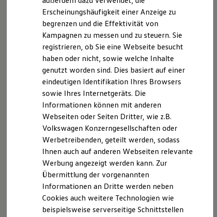
außerdem dazu verwendet, die
Hybridautos
, 1 von 4
, 2 von 4
, 3 von 4
, 4 von 4
Erscheinungshäufigkeit einer Anzeige zu
Marke und Erlebnis
begrenzen und die Effektivität von
Volkswagen R und R Experience
R-Modelle
Kampagnen zu messen und zu steuern. Sie
R Experience
Dynamic Light Assist
registrieren, ob Sie eine Webseite besucht
Driving Experience
haben oder nicht, sowie welche Inhalte
Volkswagen entdecken
Der optional erhältliche
Dynamic Light Assist
kann
Werkbesichtigung
genutzt worden sind. Dies basiert auf einer
verhindern, dass andere Verkehrsteilnehmer von Ihrem
Factory visit
eindeutigen Identifikation Ihres Browsers
Fernlicht geblendet werden. Das System kann
Lifestyle Shop
sowie Ihres Internetgeräts. Die
T-Roc Kollektion
entgegenkommende und vorausfahrende Fahrzeuge
Golf Kollektion
Informationen können mit anderen
erkennen und diese aus dem eigenen Fernlichtbereich
ID. Kollektion
Webseiten oder Seiten Dritter, wie z.B.
ausblenden. Auch eine Blendung durch reflektierende
Volkswagen Kollektion
Volkswagen Konzerngesellschaften oder
R-Kollektion
Verkehrsschilder kann durch den Dynamic Light Assist
GTI Kollektion
Werbetreibenden, geteilt werden, sodass
verringert werden.
Fußball Drop
Ihnen auch auf anderen Webseiten relevante
we drive football
Innerhalb von Ortschaften wird zudem automatisch von
Werbung angezeigt werden kann. Zur
#wedriveproud
Besitzer und Service
Fernlicht auf Abblendlicht umgeschaltet. Für Sie bedeutet
Übermittlung der vorgenannten
myVolkswagen
das: Sie fahren länger und öfter mit Fernlicht. Straßen sind
Informationen an Dritte werden neben
Software Updates
dadurch
besser ausgeleuchtet
und Hindernisse können
Cookies auch weitere Technologien wie
Service und Ersatzteile
Inspektion und HU/AU
1
3
beispielsweise serverseitige Schnittstellen
früher erkannt
werden
.
Reparaturen und Checks