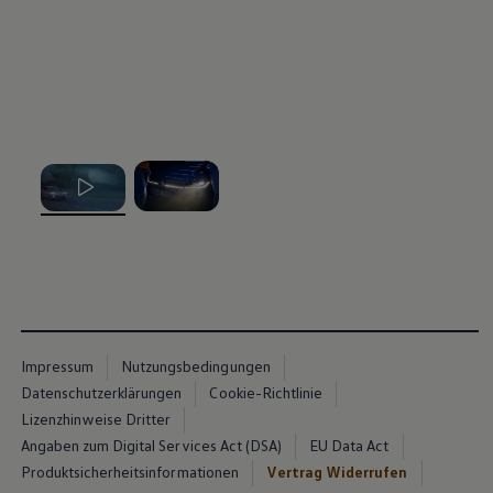
Magazin
Lifestyle
Transport
Familie
Elektromobilität
Volkswagen R
Pannen- und Unfallhilfe
Volkswagen Kundenbetreuung
, 1 von 2
, 2 von 2
Impressum
Nutzungsbedingungen
Datenschutzerklärungen
Cookie-Richtlinie
Lizenzhinweise Dritter
Angaben zum Digital Services Act (DSA)
EU Data Act
Produktsicherheitsinformationen
Vertrag Widerrufen