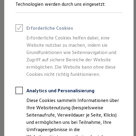
IQ.LIGHT – LED-Matrix-
Reifenpakete
Technologien werden durch uns eingesetzt:
Leasing
Scheinwerfer
Leasing-Angebote
Gebrauchtwagen Leasing
Schon auf den ersten Blick zeigt sich der
Polo
auf Wunsch
Junge Gebrauchtwagen-Leasing
Erforderliche Cookies
mit einem
echten
Highlight: dem innovativen
IQ.LIGHT-
Elektroauto Leasing
Kleinwagen-Leasing
LED-Matrix-Scheinwerfer
. Die
Matrix-Technologie
Erforderliche Cookies helfen dabei, eine
Leasing ohne Anzahlung
ermöglicht eine
dauerhafte Fernlichtfahrt,
ohne andere
Website nutzbar zu machen, indem sie
Finanzierung
Autokredit mit Schlussrate
Grundfunktionen wie Seitennavigation und
1
Verkehrsteilnehmende zu blenden.
Zum Paket gehören
Versicherungen und Garantien
Zugriff auf sichere Bereiche der Website
die LED-Rückleuchten mit animiertem Bremslicht und
Kfz-Versicherung
ermöglichen. Die Website kann ohne diese
integrierter
dynamischer Blinkleuchte
, die mit fließender
Restschuldversicherungen
Garantien
Cookies nicht richtig funktionieren.
Lichtbewegung die Richtung anzeigt.
Wartungsverträge
Geschäftskunden
Professional Class bei Volkswagen
Analytics und Personalisierung
Großkunden
Diese Cookies sammeln Informationen über
Behörden
Direktkunden
Ihre Websitenutzung (beispielsweise
Sonderfahrzeuge
Seitenaufrufe, Verweildauer je Seite, Klicks)
Anpfiff zum Gewinn
und ermöglichen uns bei Teilnahme, Ihre
Elektromobilität
Elektroautos
Umfrageergebnisse in die
ID. Tutorials