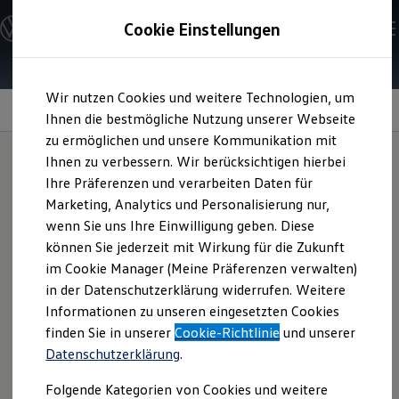
Modelle und Konfigurator
Cookie Einstellungen
Konfigurator
Modelle vergleichen
Konfiguration laden
Zum
Zum
Autosuche
Wir nutzen Cookies und weitere Technologien, um
Hauptinhalt
Footer
Elektroautos
Assistenzsysteme für bessere Sicht
springen
springen
Ihnen die bestmögliche Nutzung unserer Webseite
ENERGY Sondermodelle
Nutzfahrzeuge
zu ermöglichen und unsere Kommunikation mit
SUV und CUV
Ihnen zu verbessern. Wir berücksichtigen hierbei
Familienautos
Ihre Präferenzen und verarbeiten Daten für
Kombis
Assistenzsysteme für
Kompaktwagen
Marketing, Analytics und Personalisierung nur,
Sportwagen
wenn Sie uns Ihre Einwilligung geben. Diese
Schnell verfügbare Fahrzeuge
bessere Sicht im
Angebote und Produkte
können Sie jederzeit mit Wirkung für die Zukunft
Aktuelle Angebote
im Cookie Manager (Meine Präferenzen verwalten)
Überblick:
E-Auto-Förderung
in der Datenschutzerklärung widerrufen. Weitere
Volkswagen Marktplatz
Informationen zu unseren eingesetzten Cookies
Die ENERGY Sondermodelle
Junge Gebrauchtwagen und Gebrauchtwagen
finden Sie in unserer
Cookie-Richtlinie
und unserer
IQ.LIGHT – LED-Matrix-Scheinwerfer
Volkswagen Zertifizierte Gebrauchtwagen
Datenschutzerklärung
.
Elektromobilität bei Gebrauchtwagen
Dynamic Light Assist
Zubehör- und Serviceangebote
Folgende Kategorien von Cookies und weitere
Saisonangebote