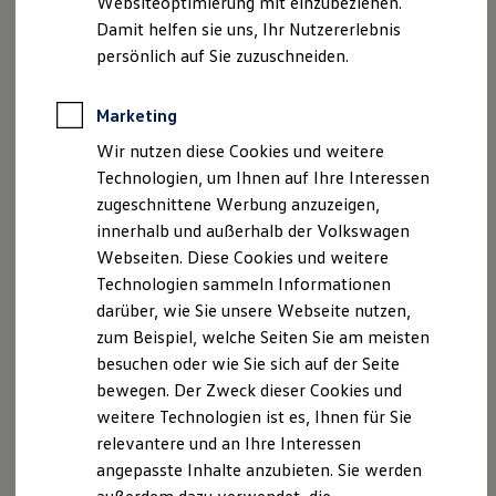
Websiteoptimierung mit einzubeziehen.
Elektrofahrzeugkonzepte
Damit helfen sie uns, Ihr Nutzererlebnis
ID. EVERY1
2
Reichweite
persönlich auf Sie zuzuschneiden.
Reichweite der ID. Modelle
Reichweite im Winter
Rekuperation
Marketing
Laden
Wir nutzen diese Cookies und weitere
Laden unterwegs
Laden Zuhause
Technologien, um Ihnen auf Ihre Interessen
Ladestationen finden
zugeschnittene Werbung anzuzeigen,
Ladezeitensimulator
innerhalb und außerhalb der Volkswagen
Batterie
Sicherheit
Webseiten. Diese Cookies und weitere
Garantie und Lebensdauer
Technologien sammeln Informationen
Nachhaltigkeit
darüber, wie Sie unsere Webseite nutzen,
Technologie
Kosten und Kauf
zum Beispiel, welche Seiten Sie am meisten
Verbrauchskosten
besuchen oder wie Sie sich auf der Seite
Kaufoptionen
bewegen. Der Zweck dieser Cookies und
E-Auto-Förderung
Software und Konnektivität
weitere Technologien ist es, Ihnen für Sie
Die ID. Software 6
relevantere und an Ihre Interessen
ID. Software Versionen und Updates
angepasste Inhalte anzubieten. Sie werden
Digitale Extras
Schnittstellen zu Ihrem ID.