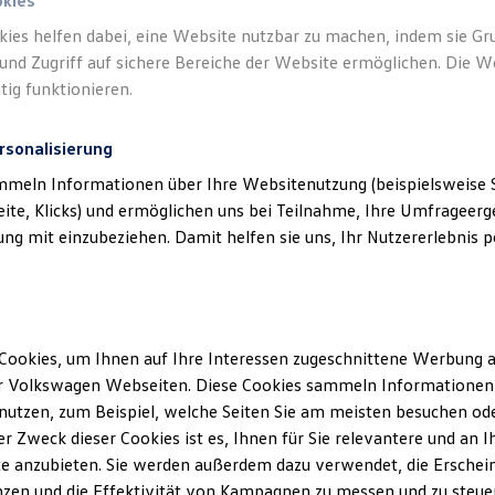
okies
kies helfen dabei, eine Website nutzbar zu machen, indem sie G
und Zugriff auf sichere Bereiche der Website ermöglichen. Die W
tig funktionieren.
rsonalisierung
mmeln Informationen über Ihre Websitenutzung (beispielsweise S
eite, Klicks) und ermöglichen uns bei Teilnahme, Ihre Umfrageerge
g mit einzubeziehen. Damit helfen sie uns, Ihr Nutzererlebnis pe
Cookies, um Ihnen auf Ihre Interessen zugeschnittene Werbung a
r Volkswagen Webseiten. Diese Cookies sammeln Informationen 
utzen, zum Beispiel, welche Seiten Sie am meisten besuchen oder
r Zweck dieser Cookies ist es, Ihnen für Sie relevantere und an I
e anzubieten. Sie werden außerdem dazu verwendet, die Erschein
zen und die Effektivität von Kampagnen zu messen und zu steuern