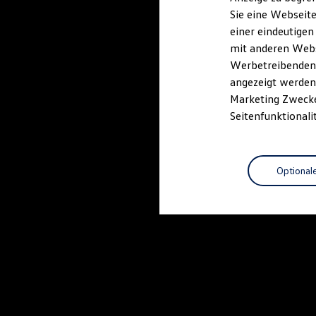
Elektrofahrzeugkonzepte
Sie eine Webseite
ID. EVERY1
einer eindeutigen
Reichweite
Reichweite der ID. Modelle
mit anderen Webse
Reichweite im Winter
Werbetreibenden,
Rekuperation
angezeigt werden 
Laden
Laden unterwegs
Marketing Zwecken
Laden Zuhause
Seitenfunktionali
Ladestationen finden
Ladezeitensimulator
Batterie
Sicherheit
Optional
Garantie und Lebensdauer
Nachhaltigkeit
Technologie
Kosten und Kauf
Verbrauchskosten
Kaufoptionen
E-Auto-Förderung
Software und Konnektivität
Die ID. Software 6
ID. Software Versionen und Updates
Digitale Extras
Schnittstellen zu Ihrem ID.