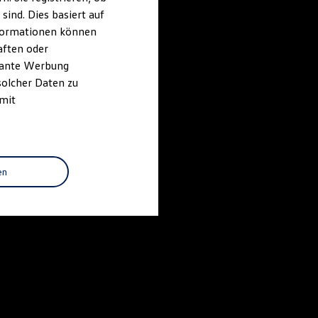
ind. Dies basiert auf
Informationen können
aften oder
evante Werbung
solcher Daten zu
 mit
en