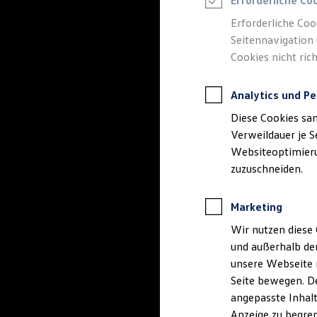
Erforderliche Co
Reifenpakete
Leasing
Erforderliche Coo
Leasing-Angebote
Seitennavigation 
Gebrauchtwagen Leasing
Cookies nicht rich
Junge Gebrauchtwagen-Leasing
Elektroauto Leasing
Kleinwagen-Leasing
Analytics und Pe
Leasing ohne Anzahlung
Finanzierung
Diese Cookies sa
Autokredit mit Schlussrate
Versicherungen und Garantien
Verweildauer je S
Kfz-Versicherung
Websiteoptimierun
Restschuldversicherungen
zuzuschneiden.
Garantien
Wartungsverträge
Geschäftskunden
Marketing
Professional Class bei Volkswagen
Großkunden
Wir nutzen diese 
Behörden
und außerhalb de
Direktkunden
Sonderfahrzeuge
unsere Webseite n
Anpfiff zum Gewinn
Seite bewegen. De
Elektromobilität
angepasste Inhalt
Elektroautos
ID. Tutorials
Anzeige zu begren