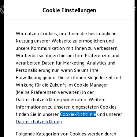
Modelle und Konfigurator
Cookie Einstellungen
Konfigurator
Modelle vergleichen
Konfiguration laden
Zum
Zum
Autosuche
Wir nutzen Cookies, um Ihnen die bestmögliche
Hauptinhalt
Footer
Elektroautos
springen
springen
Nutzung unserer Webseite zu ermöglichen und
ENERGY Sondermodelle
Nutzfahrzeuge
unsere Kommunikation mit Ihnen zu verbessern.
SUV und CUV
Wir berücksichtigen hierbei Ihre Präferenzen und
Familienautos
verarbeiten Daten für Marketing, Analytics und
Kombis
Kompaktwagen
Personalisierung nur, wenn Sie uns Ihre
Sportwagen
Einwilligung geben. Diese können Sie jederzeit mit
Schnell verfügbare Fahrzeuge
Angebote und Produkte
Wirkung für die Zukunft im Cookie Manager
Aktuelle Angebote
(Meine Präferenzen verwalten) in der
E-Auto-Förderung
Datenschutzerklärung widerrufen. Weitere
Volkswagen Marktplatz
Informationen zu unseren eingesetzten Cookies
Die ENERGY Sondermodelle
Junge Gebrauchtwagen und Gebrauchtwagen
finden Sie in unserer
Cookie-Richtlinie
und unserer
Volkswagen Zertifizierte Gebrauchtwagen
Datenschutzerklärung
.
Elektromobilität bei Gebrauchtwagen
Zubehör- und Serviceangebote
Folgende Kategorien von Cookies werden durch
Saisonangebote