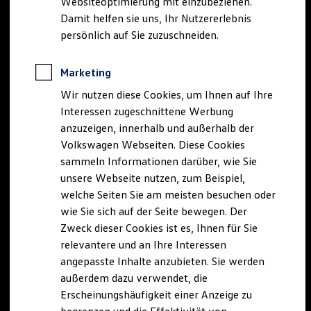
Websiteoptimierung mit einzubeziehen.
Elektrofahrzeugkonzepte
Damit helfen sie uns, Ihr Nutzererlebnis
ID. EVERY1
Reichweite
persönlich auf Sie zuzuschneiden.
Reichweite der ID. Modelle
Reichweite im Winter
Rekuperation
Marketing
Laden
Wir nutzen diese Cookies, um Ihnen auf Ihre
Laden unterwegs
Laden Zuhause
Interessen zugeschnittene Werbung
Ladestationen finden
anzuzeigen, innerhalb und außerhalb der
Ladezeitensimulator
Volkswagen Webseiten. Diese Cookies
Batterie
Sicherheit
sammeln Informationen darüber, wie Sie
Garantie und Lebensdauer
unsere Webseite nutzen, zum Beispiel,
Nachhaltigkeit
welche Seiten Sie am meisten besuchen oder
Technologie
Kosten und Kauf
wie Sie sich auf der Seite bewegen. Der
Verbrauchskosten
Zweck dieser Cookies ist es, Ihnen für Sie
Kaufoptionen
relevantere und an Ihre Interessen
E-Auto-Förderung
Software und Konnektivität
angepasste Inhalte anzubieten. Sie werden
Die ID. Software 6
außerdem dazu verwendet, die
ID. Software Versionen und Updates
Erscheinungshäufigkeit einer Anzeige zu
Digitale Extras
Schnittstellen zu Ihrem ID.