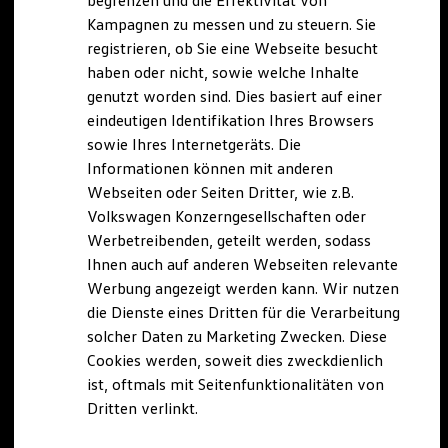
begrenzen und die Effektivität von
Hybridautos
Kampagnen zu messen und zu steuern. Sie
Marke und Erlebnis
registrieren, ob Sie eine Webseite besucht
Volkswagen R und R Experience
R-Modelle
haben oder nicht, sowie welche Inhalte
R Experience
genutzt worden sind. Dies basiert auf einer
Driving Experience
eindeutigen Identifikation Ihres Browsers
Volkswagen entdecken
Werkbesichtigung
sowie Ihres Internetgeräts. Die
Factory visit
Informationen können mit anderen
Lifestyle Shop
Webseiten oder Seiten Dritter, wie z.B.
T-Roc Kollektion
Golf Kollektion
Volkswagen Konzerngesellschaften oder
ID. Kollektion
Werbetreibenden, geteilt werden, sodass
Volkswagen Kollektion
Ihnen auch auf anderen Webseiten relevante
R-Kollektion
GTI Kollektion
Werbung angezeigt werden kann. Wir nutzen
Fußball Drop
die Dienste eines Dritten für die Verarbeitung
we drive football
solcher Daten zu Marketing Zwecken. Diese
#wedriveproud
Besitzer und Service
Cookies werden, soweit dies zweckdienlich
myVolkswagen
ist, oftmals mit Seitenfunktionalitäten von
Software Updates
Dritten verlinkt.
Service und Ersatzteile
Inspektion und HU/AU
Reparaturen und Checks