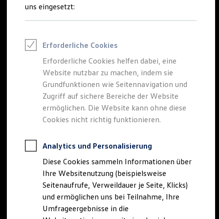
Reifenpakete
uns eingesetzt:
Leasing
Leasing-Angebote
Gebrauchtwagen Leasing
Junge Gebrauchtwagen-Leasing
Erforderliche Cookies
Elektroauto Leasing
Kleinwagen-Leasing
Erforderliche Cookies helfen dabei, eine
Leasing ohne Anzahlung
Website nutzbar zu machen, indem sie
Finanzierung
Autokredit mit Schlussrate
Grundfunktionen wie Seitennavigation und
Versicherungen und Garantien
Zugriff auf sichere Bereiche der Website
Kfz-Versicherung
ermöglichen. Die Website kann ohne diese
Restschuldversicherungen
Garantien
Cookies nicht richtig funktionieren.
Wartungsverträge
Geschäftskunden
Professional Class bei Volkswagen
Analytics und Personalisierung
Großkunden
Diese Cookies sammeln Informationen über
Behörden
Direktkunden
Ihre Websitenutzung (beispielsweise
Sonderfahrzeuge
Seitenaufrufe, Verweildauer je Seite, Klicks)
Anpfiff zum Gewinn
und ermöglichen uns bei Teilnahme, Ihre
Elektromobilität
Elektroautos
Umfrageergebnisse in die
ID. Tutorials