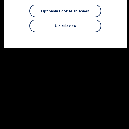
Motorenöl und Flüssigkeiten
Räder und Reifen
Optionale Cookies ablehnen
Pannen- und Unfallhilfe
Economy Service
Volkswagen Teile
Alle zulassen
Zubehör
Modellspezifisches Zubehör
Schutz und Pflege
Transport
Entertainment und Elektronik
Individualisieren
Wallbox und Ladekabel
Digitale Extras
Dienste für Ihr Modell finden
Volkswagen Apps, Login und Shop
Handy und Fahrzeug verbinden
Updates für Software, Karten und Radio
Über Ihr Auto
Vorgängermodelle
Kundeninformationen
Volkswagen Kundenbetreuung
Warn- und Kontrollleuchten
Assistenzsysteme
Digitale Betriebsanleitung
Live Beratung