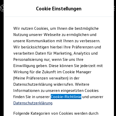
Modelle und Konfigurator
Cookie Einstellungen
Konfigurator
Modelle vergleichen
Konfiguration laden
Zum
Zum
Autosuche
Wir nutzen Cookies, um Ihnen die bestmögliche
Hauptinhalt
Footer
Elektroautos
springen
springen
Nutzung unserer Webseite zu ermöglichen und
ENERGY Sondermodelle
Nutzfahrzeuge
unsere Kommunikation mit Ihnen zu verbessern.
SUV und CUV
Wir berücksichtigen hierbei Ihre Präferenzen und
Familienautos
verarbeiten Daten für Marketing, Analytics und
Kombis
Kompaktwagen
Personalisierung nur, wenn Sie uns Ihre
Sportwagen
Einwilligung geben. Diese können Sie jederzeit mit
Schnell verfügbare Fahrzeuge
Angebote und Produkte
Wirkung für die Zukunft im Cookie Manager
Aktuelle Angebote
(Meine Präferenzen verwalten) in der
E-Auto-Förderung
Datenschutzerklärung widerrufen. Weitere
Volkswagen Marktplatz
Informationen zu unseren eingesetzten Cookies
Die ENERGY Sondermodelle
Junge Gebrauchtwagen und Gebrauchtwagen
finden Sie in unserer
Cookie-Richtlinie
und unserer
Volkswagen Zertifizierte Gebrauchtwagen
Datenschutzerklärung
.
Elektromobilität bei Gebrauchtwagen
Zubehör- und Serviceangebote
Folgende Kategorien von Cookies werden durch
Saisonangebote