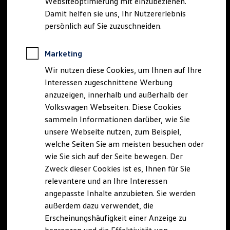
Websiteoptimierung mit einzubeziehen.
Elektrofahrzeugkonzepte
Damit helfen sie uns, Ihr Nutzererlebnis
ID. EVERY1
Reichweite
persönlich auf Sie zuzuschneiden.
Reichweite der ID. Modelle
Reichweite im Winter
Rekuperation
Marketing
Laden
Wir nutzen diese Cookies, um Ihnen auf Ihre
Laden unterwegs
Laden Zuhause
Interessen zugeschnittene Werbung
Ladestationen finden
anzuzeigen, innerhalb und außerhalb der
Ladezeitensimulator
Volkswagen Webseiten. Diese Cookies
Batterie
Sicherheit
sammeln Informationen darüber, wie Sie
Garantie und Lebensdauer
unsere Webseite nutzen, zum Beispiel,
Nachhaltigkeit
welche Seiten Sie am meisten besuchen oder
Technologie
Kosten und Kauf
wie Sie sich auf der Seite bewegen. Der
Verbrauchskosten
Zweck dieser Cookies ist es, Ihnen für Sie
Kaufoptionen
relevantere und an Ihre Interessen
E-Auto-Förderung
Software und Konnektivität
angepasste Inhalte anzubieten. Sie werden
Die ID. Software 6
außerdem dazu verwendet, die
ID. Software Versionen und Updates
Erscheinungshäufigkeit einer Anzeige zu
Digitale Extras
Schnittstellen zu Ihrem ID.