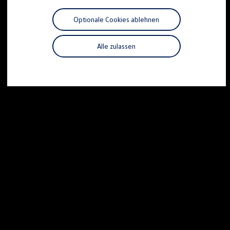
Motorenöl und Flüssigkeiten
Räder und Reifen
Optionale Cookies ablehnen
Pannen- und Unfallhilfe
Economy Service
Volkswagen Teile
Alle zulassen
Zubehör
Modellspezifisches Zubehör
Schutz und Pflege
Transport
Entertainment und Elektronik
Individualisieren
Wallbox und Ladekabel
Digitale Extras
Dienste für Ihr Modell finden
Volkswagen Apps, Login und Shop
Handy und Fahrzeug verbinden
Updates für Software, Karten und Radio
Über Ihr Auto
Vorgängermodelle
Kundeninformationen
Volkswagen Kundenbetreuung
Warn- und Kontrollleuchten
Assistenzsysteme
Digitale Betriebsanleitung
Live Beratung