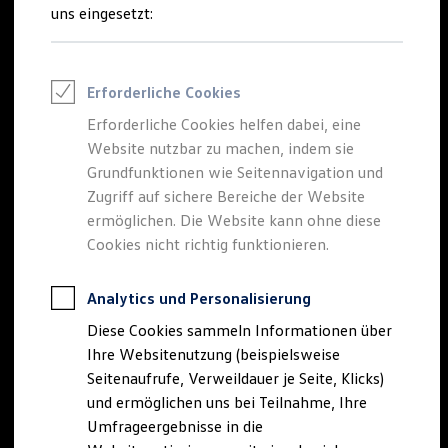
Reifenpakete
uns eingesetzt:
Leasing
Leasing-Angebote
Gebrauchtwagen Leasing
Junge Gebrauchtwagen-Leasing
Erforderliche Cookies
Elektroauto Leasing
Kleinwagen-Leasing
Erforderliche Cookies helfen dabei, eine
Leasing ohne Anzahlung
Website nutzbar zu machen, indem sie
Finanzierung
Autokredit mit Schlussrate
Grundfunktionen wie Seitennavigation und
Versicherungen und Garantien
Zugriff auf sichere Bereiche der Website
Kfz-Versicherung
ermöglichen. Die Website kann ohne diese
Restschuldversicherungen
Garantien
Cookies nicht richtig funktionieren.
Wartungsverträge
Geschäftskunden
Professional Class bei Volkswagen
Analytics und Personalisierung
Großkunden
Diese Cookies sammeln Informationen über
Behörden
Direktkunden
Ihre Websitenutzung (beispielsweise
Sonderfahrzeuge
Seitenaufrufe, Verweildauer je Seite, Klicks)
Anpfiff zum Gewinn
und ermöglichen uns bei Teilnahme, Ihre
Elektromobilität
Elektroautos
Umfrageergebnisse in die
ID. Tutorials