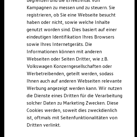
begrenzen und die Effektivität von
Hybridautos
Kampagnen zu messen und zu steuern. Sie
Marke und Erlebnis
registrieren, ob Sie eine Webseite besucht
Volkswagen R und R Experience
R-Modelle
haben oder nicht, sowie welche Inhalte
R Experience
genutzt worden sind. Dies basiert auf einer
Driving Experience
eindeutigen Identifikation Ihres Browsers
Volkswagen entdecken
Werkbesichtigung
sowie Ihres Internetgeräts. Die
Factory visit
Informationen können mit anderen
Lifestyle Shop
Webseiten oder Seiten Dritter, wie z.B.
T-Roc Kollektion
Golf Kollektion
Volkswagen Konzerngesellschaften oder
ID. Kollektion
Werbetreibenden, geteilt werden, sodass
Volkswagen Kollektion
Ihnen auch auf anderen Webseiten relevante
R-Kollektion
GTI Kollektion
Werbung angezeigt werden kann. Wir nutzen
Fußball Drop
die Dienste eines Dritten für die Verarbeitung
we drive football
solcher Daten zu Marketing Zwecken. Diese
#wedriveproud
Besitzer und Service
Cookies werden, soweit dies zweckdienlich
myVolkswagen
ist, oftmals mit Seitenfunktionalitäten von
Software Updates
Dritten verlinkt.
Service und Ersatzteile
Inspektion und HU/AU
Reparaturen und Checks