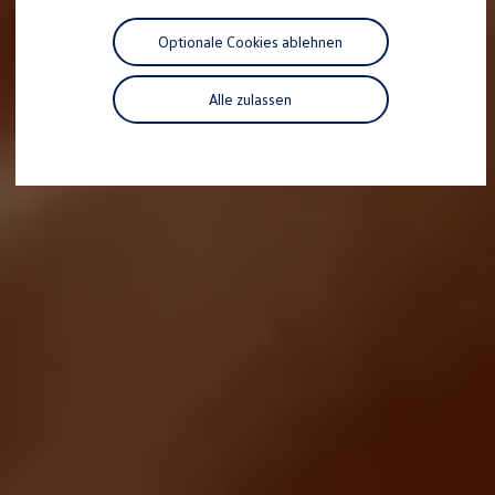
R-Kollektion
GTI Kollektion
Optionale Cookies ablehnen
Fußball Drop
we drive football
#wedriveproud
Alle zulassen
Besitzer und Service
myVolkswagen
Software Updates
Service und Ersatzteile
Inspektion und HU/AU
Reparaturen und Checks
Motorenöl und Flüssigkeiten
Räder und Reifen
Pannen- und Unfallhilfe
Economy Service
Volkswagen Teile
Zubehör
Modellspezifisches Zubehör
Schutz und Pflege
Transport
Entertainment und Elektronik
Individualisieren
Wallbox und Ladekabel
Digitale Extras
Dienste für Ihr Modell finden