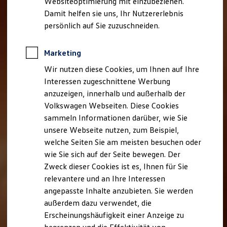
Websiteoptimierung mit einzubeziehen.
Der neue ID. Polo
Damit helfen sie uns, Ihr Nutzererlebnis
Der neue ID.3 Neo
Der ID.4
persönlich auf Sie zuzuschneiden.
Der ID.4 GTX
Der ID.5 GTX
Der ID.7
Marketing
Der ID.7 GTX
Wir nutzen diese Cookies, um Ihnen auf Ihre
Der ID.7 Tourer
Der ID.7 GTX Tourer
Interessen zugeschnittene Werbung
Der ID. Buzz
anzuzeigen, innerhalb und außerhalb der
Der neue ID. Cross
Volkswagen Webseiten. Diese Cookies
Elektrofahrzeugkonzepte
ID. EVERY1
sammeln Informationen darüber, wie Sie
Reichweite
unsere Webseite nutzen, zum Beispiel,
Reichweite der ID. Modelle
welche Seiten Sie am meisten besuchen oder
Reichweite im Winter
Rekuperation
wie Sie sich auf der Seite bewegen. Der
Laden
Zweck dieser Cookies ist es, Ihnen für Sie
Laden unterwegs
relevantere und an Ihre Interessen
Laden Zuhause
Ladestationen finden
angepasste Inhalte anzubieten. Sie werden
Ladezeitensimulator
außerdem dazu verwendet, die
Batterie
Erscheinungshäufigkeit einer Anzeige zu
Sicherheit
Garantie und Lebensdauer