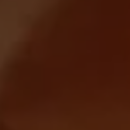
Volkswagen Apps, Login und Shop
Handy und Fahrzeug verbinden
Updates für Software, Karten und Radio
Über Ihr Auto
Vorgängermodelle
Kundeninformationen
Volkswagen Kundenbetreuung
Warn- und Kontrollleuchten
Assistenzsysteme
Digitale Betriebsanleitung
Live Beratung
Magazin
Lifestyle
Transport
Familie
Elektromobilität
Volkswagen R
Pannen- und Unfallhilfe
Volkswagen Kundenbetreuung