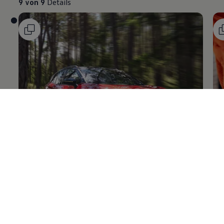
Volkswagen
Original
+Reifen
Fe
Enable fullscreen mode