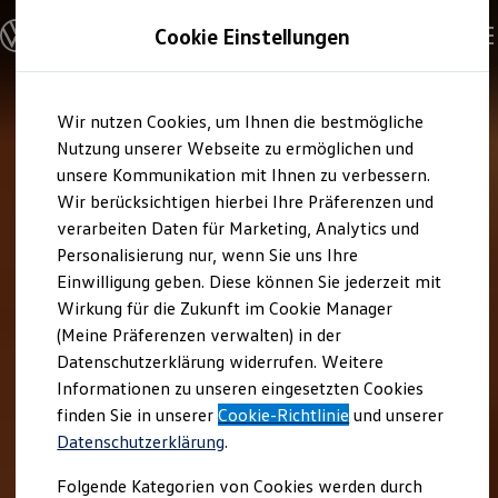
Modelle und Konfigurator
Cookie Einstellungen
Konfigurator
Modelle vergleichen
Konfiguration laden
Zum
Zum
Autosuche
Wir nutzen Cookies, um Ihnen die bestmögliche
Hauptinhalt
Footer
Elektroautos
springen
springen
Nutzung unserer Webseite zu ermöglichen und
ENERGY Sondermodelle
Nutzfahrzeuge
unsere Kommunikation mit Ihnen zu verbessern.
SUV und CUV
Wir berücksichtigen hierbei Ihre Präferenzen und
Familienautos
verarbeiten Daten für Marketing, Analytics und
Kombis
Kompaktwagen
Personalisierung nur, wenn Sie uns Ihre
Sportwagen
Einwilligung geben. Diese können Sie jederzeit mit
Schnell verfügbare Fahrzeuge
Angebote und Produkte
Wirkung für die Zukunft im Cookie Manager
Aktuelle Angebote
(Meine Präferenzen verwalten) in der
E-Auto-Förderung
Datenschutzerklärung widerrufen. Weitere
Volkswagen Marktplatz
Informationen zu unseren eingesetzten Cookies
Die ENERGY Sondermodelle
Junge Gebrauchtwagen und Gebrauchtwagen
finden Sie in unserer
Cookie-Richtlinie
und unserer
Volkswagen Zertifizierte Gebrauchtwagen
Datenschutzerklärung
.
Elektromobilität bei Gebrauchtwagen
Zubehör- und Serviceangebote
Folgende Kategorien von Cookies werden durch
Saisonangebote