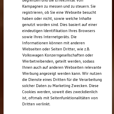
begrenzen und die Effektivität von
Nachhaltigkeit
Kampagnen zu messen und zu steuern. Sie
Technologie
registrieren, ob Sie eine Webseite besucht
Kosten und Kauf
Verbrauchskosten
haben oder nicht, sowie welche Inhalte
Kaufoptionen
genutzt worden sind. Dies basiert auf einer
E-Auto-Förderung
eindeutigen Identifikation Ihres Browsers
Software und Konnektivität
Die ID. Software 6
sowie Ihres Internetgeräts. Die
ID. Software Versionen und Updates
Informationen können mit anderen
Digitale Extras
Webseiten oder Seiten Dritter, wie z.B.
Schnittstellen zu Ihrem ID.
Hybridautos
Volkswagen Konzerngesellschaften oder
Marke und Erlebnis
Werbetreibenden, geteilt werden, sodass
Volkswagen R und R Experience
Ihnen auch auf anderen Webseiten relevante
R-Modelle
R Experience
Werbung angezeigt werden kann. Wir nutzen
Driving Experience
die Dienste eines Dritten für die Verarbeitung
Volkswagen entdecken
solcher Daten zu Marketing Zwecken. Diese
Werkbesichtigung
Factory visit
Cookies werden, soweit dies zweckdienlich
Lifestyle Shop
ist, oftmals mit Seitenfunktionalitäten von
T-Roc Kollektion
Dritten verlinkt.
Golf Kollektion
ID. Kollektion
Volkswagen Kollektion