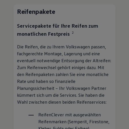
2
monatlichen Festpreis
Die Reifen, die zu Ihrem
Volkswagen
passen,
fachgerechte Montage, Lagerung und eine
eventuell notwendige Entsorgung der Altreifen:
Zum Reifenwechsel gehört einiges dazu. Mit
den Reifenpaketen zahlen Sie eine monatliche
Rate und haben so finanzielle
Planungssicherheit – Ihr
Volkswagen
Partner
kümmert sich um die Services. Sie haben die
Wahl zwischen diesen beiden Reifenservices:
ReifenClever
mit ausgewählten
Reifenmarken (Semperit, Firestone,
Kleber, Fulda oder Falken)
ReifenPremium
mit freier Wahl des
Reifenfabrikats und der Reifenart