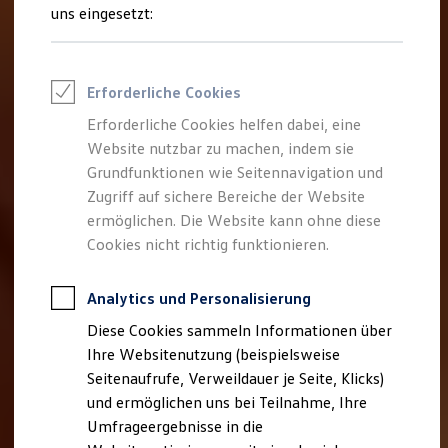
Reifenpakete
uns eingesetzt:
Leasing
Leasing-Angebote
Gebrauchtwagen Leasing
Junge Gebrauchtwagen-Leasing
Erforderliche Cookies
Elektroauto Leasing
Kleinwagen-Leasing
Erforderliche Cookies helfen dabei, eine
Leasing ohne Anzahlung
Website nutzbar zu machen, indem sie
Finanzierung
Autokredit mit Schlussrate
Grundfunktionen wie Seitennavigation und
Versicherungen und Garantien
Zugriff auf sichere Bereiche der Website
Kfz-Versicherung
ermöglichen. Die Website kann ohne diese
Restschuldversicherungen
Garantien
Cookies nicht richtig funktionieren.
Wartungsverträge
Geschäftskunden
Professional Class bei Volkswagen
Analytics und Personalisierung
Großkunden
Diese Cookies sammeln Informationen über
Behörden
Direktkunden
Ihre Websitenutzung (beispielsweise
Sonderfahrzeuge
Seitenaufrufe, Verweildauer je Seite, Klicks)
Anpfiff zum Gewinn
und ermöglichen uns bei Teilnahme, Ihre
Elektromobilität
Elektroautos
Umfrageergebnisse in die
ID. Tutorials