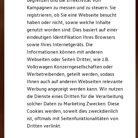
begrenzen und die Effektivität von
Hybridautos
Kampagnen zu messen und zu steuern. Sie
Marke und Erlebnis
registrieren, ob Sie eine Webseite besucht
Volkswagen R und R Experience
R-Modelle
haben oder nicht, sowie welche Inhalte
R Experience
genutzt worden sind. Dies basiert auf einer
Driving Experience
eindeutigen Identifikation Ihres Browsers
Volkswagen entdecken
Werkbesichtigung
sowie Ihres Internetgeräts. Die
Factory visit
Informationen können mit anderen
Lifestyle Shop
Webseiten oder Seiten Dritter, wie z.B.
T-Roc Kollektion
Golf Kollektion
Volkswagen Konzerngesellschaften oder
ID. Kollektion
Werbetreibenden, geteilt werden, sodass
Volkswagen Kollektion
Ihnen auch auf anderen Webseiten relevante
R-Kollektion
GTI Kollektion
Werbung angezeigt werden kann. Wir nutzen
Fußball Drop
die Dienste eines Dritten für die Verarbeitung
we drive football
solcher Daten zu Marketing Zwecken. Diese
#wedriveproud
Besitzer und Service
Cookies werden, soweit dies zweckdienlich
myVolkswagen
ist, oftmals mit Seitenfunktionalitäten von
Software Updates
Dritten verlinkt.
Service und Ersatzteile
Inspektion und HU/AU
Reparaturen und Checks