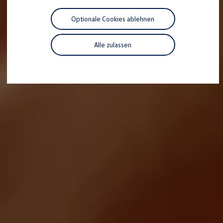
Motorenöl und Flüssigkeiten
Räder und Reifen
Optionale Cookies ablehnen
Pannen- und Unfallhilfe
Economy Service
Volkswagen Teile
Alle zulassen
Zubehör
Modellspezifisches Zubehör
Schutz und Pflege
Transport
Entertainment und Elektronik
Individualisieren
Wallbox und Ladekabel
Digitale Extras
Dienste für Ihr Modell finden
Volkswagen Apps, Login und Shop
Handy und Fahrzeug verbinden
Updates für Software, Karten und Radio
Über Ihr Auto
Vorgängermodelle
Kundeninformationen
Volkswagen Kundenbetreuung
Warn- und Kontrollleuchten
Assistenzsysteme
Digitale Betriebsanleitung
Live Beratung