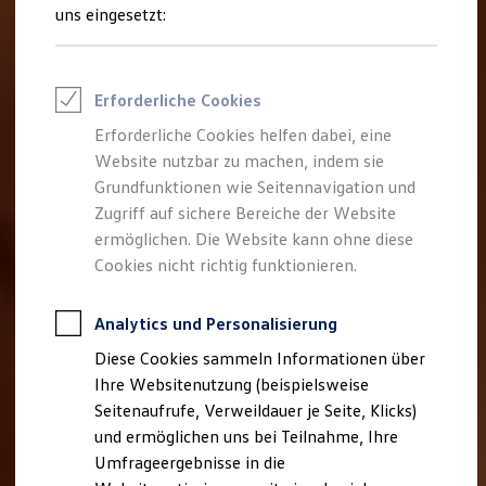
Reifenpakete
uns eingesetzt:
Leasing
Leasing-Angebote
Gebrauchtwagen Leasing
Junge Gebrauchtwagen-Leasing
Erforderliche Cookies
Elektroauto Leasing
Kleinwagen-Leasing
Erforderliche Cookies helfen dabei, eine
Leasing ohne Anzahlung
Website nutzbar zu machen, indem sie
Finanzierung
Autokredit mit Schlussrate
Grundfunktionen wie Seitennavigation und
Versicherungen und Garantien
Zugriff auf sichere Bereiche der Website
Kfz-Versicherung
ermöglichen. Die Website kann ohne diese
Restschuldversicherungen
Garantien
Cookies nicht richtig funktionieren.
Wartungsverträge
Geschäftskunden
Professional Class bei Volkswagen
Analytics und Personalisierung
Großkunden
Diese Cookies sammeln Informationen über
Behörden
Direktkunden
Ihre Websitenutzung (beispielsweise
Sonderfahrzeuge
Seitenaufrufe, Verweildauer je Seite, Klicks)
Anpfiff zum Gewinn
und ermöglichen uns bei Teilnahme, Ihre
Elektromobilität
Elektroautos
Umfrageergebnisse in die
ID. Tutorials