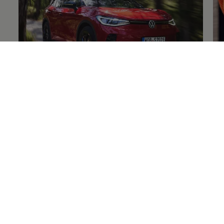
Volkswagen
Original
+Reifen
Fe
Enable fullscreen mode