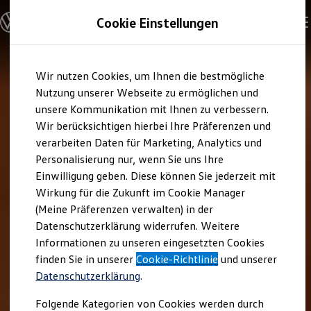
Modelle und Konfigurator
Cookie Einstellungen
Konfigurator
Modelle vergleichen
Konfiguration laden
Zum
Zum
Autosuche
Wir nutzen Cookies, um Ihnen die bestmögliche
Hauptinhalt
Footer
Elektroautos
springen
springen
Nutzung unserer Webseite zu ermöglichen und
ENERGY Sondermodelle
Nutzfahrzeuge
unsere Kommunikation mit Ihnen zu verbessern.
SUV und CUV
Wir berücksichtigen hierbei Ihre Präferenzen und
Familienautos
verarbeiten Daten für Marketing, Analytics und
Kombis
Kompaktwagen
Personalisierung nur, wenn Sie uns Ihre
Sportwagen
Einwilligung geben. Diese können Sie jederzeit mit
Schnell verfügbare Fahrzeuge
Angebote und Produkte
Wirkung für die Zukunft im Cookie Manager
Aktuelle Angebote
(Meine Präferenzen verwalten) in der
E-Auto-Förderung
Datenschutzerklärung widerrufen. Weitere
Volkswagen Marktplatz
Informationen zu unseren eingesetzten Cookies
Die ENERGY Sondermodelle
Junge Gebrauchtwagen und Gebrauchtwagen
finden Sie in unserer
Cookie-Richtlinie
und unserer
Volkswagen Zertifizierte Gebrauchtwagen
Datenschutzerklärung
.
Elektromobilität bei Gebrauchtwagen
Zubehör- und Serviceangebote
Folgende Kategorien von Cookies werden durch
Saisonangebote