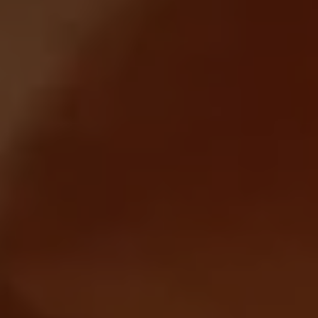
Magazin
Lifestyle
Transport
Familie
Elektromobilität
Volkswagen R
Pannen- und Unfallhilfe
Volkswagen Kundenbetreuung