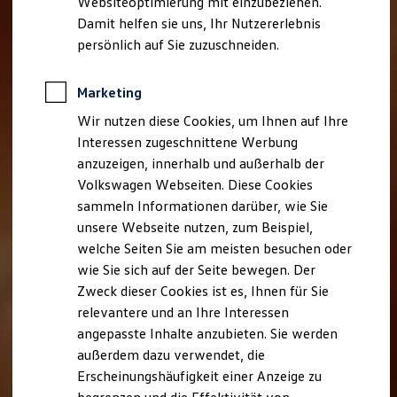
Websiteoptimierung mit einzubeziehen.
Elektrofahrzeugkonzepte
Damit helfen sie uns, Ihr Nutzererlebnis
ID. EVERY1
Reichweite
persönlich auf Sie zuzuschneiden.
Reichweite der ID. Modelle
Reichweite im Winter
Rekuperation
Marketing
Laden
Wir nutzen diese Cookies, um Ihnen auf Ihre
Laden unterwegs
Laden Zuhause
Interessen zugeschnittene Werbung
Ladestationen finden
anzuzeigen, innerhalb und außerhalb der
Ladezeitensimulator
Volkswagen Webseiten. Diese Cookies
Batterie
Sicherheit
sammeln Informationen darüber, wie Sie
Garantie und Lebensdauer
unsere Webseite nutzen, zum Beispiel,
Nachhaltigkeit
welche Seiten Sie am meisten besuchen oder
Technologie
Kosten und Kauf
wie Sie sich auf der Seite bewegen. Der
Verbrauchskosten
Zweck dieser Cookies ist es, Ihnen für Sie
Kaufoptionen
relevantere und an Ihre Interessen
E-Auto-Förderung
Software und Konnektivität
angepasste Inhalte anzubieten. Sie werden
Die ID. Software 6
außerdem dazu verwendet, die
ID. Software Versionen und Updates
Erscheinungshäufigkeit einer Anzeige zu
Digitale Extras
Schnittstellen zu Ihrem ID.