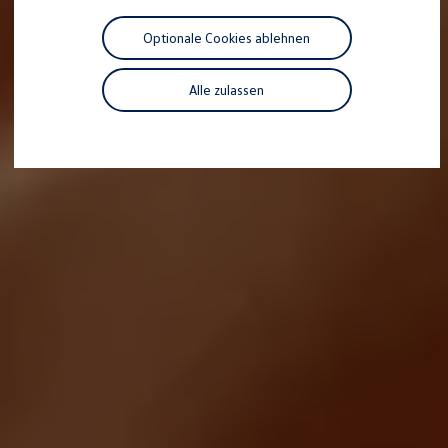
Motorenöl und Flüssigkeiten
Räder und Reifen
Optionale Cookies ablehnen
Pannen- und Unfallhilfe
Economy Service
Volkswagen Teile
Alle zulassen
Zubehör
Modellspezifisches Zubehör
Schutz und Pflege
Transport
Entertainment und Elektronik
Individualisieren
Wallbox und Ladekabel
Digitale Extras
Dienste für Ihr Modell finden
Volkswagen Apps, Login und Shop
Handy und Fahrzeug verbinden
Updates für Software, Karten und Radio
Über Ihr Auto
Vorgängermodelle
Kundeninformationen
Volkswagen Kundenbetreuung
Warn- und Kontrollleuchten
Assistenzsysteme
Digitale Betriebsanleitung
Live Beratung