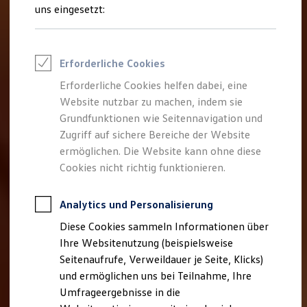
Reifenpakete
uns eingesetzt:
Leasing
Leasing-Angebote
Gebrauchtwagen Leasing
Junge Gebrauchtwagen-Leasing
Erforderliche Cookies
Elektroauto Leasing
Kleinwagen-Leasing
Erforderliche Cookies helfen dabei, eine
Leasing ohne Anzahlung
Website nutzbar zu machen, indem sie
Finanzierung
Autokredit mit Schlussrate
Grundfunktionen wie Seitennavigation und
Versicherungen und Garantien
Zugriff auf sichere Bereiche der Website
Kfz-Versicherung
ermöglichen. Die Website kann ohne diese
Restschuldversicherungen
Garantien
Cookies nicht richtig funktionieren.
Wartungsverträge
Geschäftskunden
Professional Class bei Volkswagen
Analytics und Personalisierung
Großkunden
Diese Cookies sammeln Informationen über
Behörden
Direktkunden
Ihre Websitenutzung (beispielsweise
Sonderfahrzeuge
Seitenaufrufe, Verweildauer je Seite, Klicks)
Anpfiff zum Gewinn
und ermöglichen uns bei Teilnahme, Ihre
Elektromobilität
Elektroautos
Umfrageergebnisse in die
ID. Tutorials