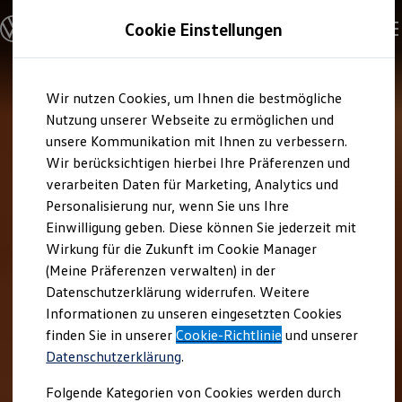
Modelle und Konfigurator
Cookie Einstellungen
Konfigurator
Modelle vergleichen
Konfiguration laden
Zum
Zum
Autosuche
Wir nutzen Cookies, um Ihnen die bestmögliche
Hauptinhalt
Footer
Elektroautos
springen
springen
Nutzung unserer Webseite zu ermöglichen und
ENERGY Sondermodelle
Nutzfahrzeuge
unsere Kommunikation mit Ihnen zu verbessern.
SUV und CUV
Wir berücksichtigen hierbei Ihre Präferenzen und
Familienautos
verarbeiten Daten für Marketing, Analytics und
Kombis
Kompaktwagen
Personalisierung nur, wenn Sie uns Ihre
Sportwagen
Einwilligung geben. Diese können Sie jederzeit mit
Schnell verfügbare Fahrzeuge
Angebote und Produkte
Wirkung für die Zukunft im Cookie Manager
Aktuelle Angebote
(Meine Präferenzen verwalten) in der
E-Auto-Förderung
Datenschutzerklärung widerrufen. Weitere
Volkswagen Marktplatz
Informationen zu unseren eingesetzten Cookies
Die ENERGY Sondermodelle
Junge Gebrauchtwagen und Gebrauchtwagen
finden Sie in unserer
Cookie-Richtlinie
und unserer
Volkswagen Zertifizierte Gebrauchtwagen
Datenschutzerklärung
.
Elektromobilität bei Gebrauchtwagen
Zubehör- und Serviceangebote
Folgende Kategorien von Cookies werden durch
Saisonangebote