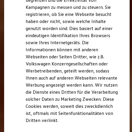
begrenzen und die Effektivität von
Hybridautos
Kampagnen zu messen und zu steuern. Sie
Marke und Erlebnis
registrieren, ob Sie eine Webseite besucht
Volkswagen R und R Experience
R-Modelle
haben oder nicht, sowie welche Inhalte
R Experience
genutzt worden sind. Dies basiert auf einer
Driving Experience
eindeutigen Identifikation Ihres Browsers
Volkswagen entdecken
Werkbesichtigung
sowie Ihres Internetgeräts. Die
Factory visit
Informationen können mit anderen
Lifestyle Shop
Webseiten oder Seiten Dritter, wie z.B.
T-Roc Kollektion
Golf Kollektion
Volkswagen Konzerngesellschaften oder
ID. Kollektion
Werbetreibenden, geteilt werden, sodass
Volkswagen Kollektion
Ihnen auch auf anderen Webseiten relevante
R-Kollektion
GTI Kollektion
Werbung angezeigt werden kann. Wir nutzen
Fußball Drop
die Dienste eines Dritten für die Verarbeitung
we drive football
solcher Daten zu Marketing Zwecken. Diese
#wedriveproud
Besitzer und Service
Cookies werden, soweit dies zweckdienlich
myVolkswagen
ist, oftmals mit Seitenfunktionalitäten von
Software Updates
Dritten verlinkt.
Service und Ersatzteile
Inspektion und HU/AU
Reparaturen und Checks