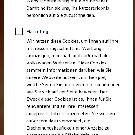
Websiteoptimierung mit einzubeziehen.
Elektrofahrzeugkonzepte
Damit helfen sie uns, Ihr Nutzererlebnis
ID. EVERY1
Reichweite
persönlich auf Sie zuzuschneiden.
Reichweite der ID. Modelle
Reichweite im Winter
Rekuperation
Marketing
Laden
Wir nutzen diese Cookies, um Ihnen auf Ihre
Laden unterwegs
Laden Zuhause
Interessen zugeschnittene Werbung
Ladestationen finden
anzuzeigen, innerhalb und außerhalb der
Ladezeitensimulator
Volkswagen Webseiten. Diese Cookies
Batterie
Sicherheit
sammeln Informationen darüber, wie Sie
Garantie und Lebensdauer
unsere Webseite nutzen, zum Beispiel,
Nachhaltigkeit
welche Seiten Sie am meisten besuchen oder
Technologie
Kosten und Kauf
wie Sie sich auf der Seite bewegen. Der
Verbrauchskosten
Zweck dieser Cookies ist es, Ihnen für Sie
Kaufoptionen
relevantere und an Ihre Interessen
E-Auto-Förderung
Software und Konnektivität
angepasste Inhalte anzubieten. Sie werden
Die ID. Software 6
außerdem dazu verwendet, die
ID. Software Versionen und Updates
Erscheinungshäufigkeit einer Anzeige zu
Digitale Extras
Schnittstellen zu Ihrem ID.