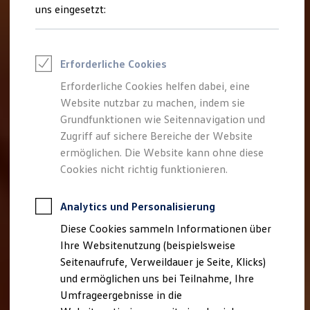
Reifenpakete
uns eingesetzt:
Leasing
Leasing-Angebote
Gebrauchtwagen Leasing
Junge Gebrauchtwagen-Leasing
Erforderliche Cookies
Elektroauto Leasing
Kleinwagen-Leasing
Erforderliche Cookies helfen dabei, eine
Leasing ohne Anzahlung
Website nutzbar zu machen, indem sie
Finanzierung
Autokredit mit Schlussrate
Grundfunktionen wie Seitennavigation und
Versicherungen und Garantien
Zugriff auf sichere Bereiche der Website
Kfz-Versicherung
ermöglichen. Die Website kann ohne diese
Restschuldversicherungen
Garantien
Cookies nicht richtig funktionieren.
Wartungsverträge
Geschäftskunden
Professional Class bei Volkswagen
Analytics und Personalisierung
Großkunden
Diese Cookies sammeln Informationen über
Behörden
Direktkunden
Ihre Websitenutzung (beispielsweise
Sonderfahrzeuge
Seitenaufrufe, Verweildauer je Seite, Klicks)
Anpfiff zum Gewinn
und ermöglichen uns bei Teilnahme, Ihre
Elektromobilität
Elektroautos
Umfrageergebnisse in die
ID. Tutorials