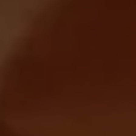
Magazin
Lifestyle
Transport
Familie
Elektromobilität
Volkswagen R
Pannen- und Unfallhilfe
Volkswagen Kundenbetreuung