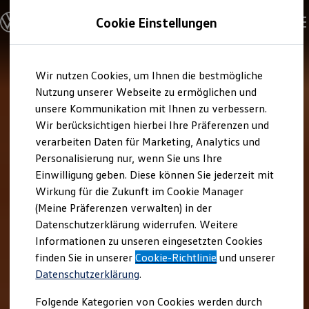
Modelle und Konfigurator
Cookie Einstellungen
Konfigurator
Modelle vergleichen
Konfiguration laden
Zum
Zum
Autosuche
Wir nutzen Cookies, um Ihnen die bestmögliche
Hauptinhalt
Footer
Elektroautos
springen
springen
Nutzung unserer Webseite zu ermöglichen und
ENERGY Sondermodelle
Nutzfahrzeuge
unsere Kommunikation mit Ihnen zu verbessern.
SUV und CUV
Wir berücksichtigen hierbei Ihre Präferenzen und
Familienautos
verarbeiten Daten für Marketing, Analytics und
Kombis
Kompaktwagen
Personalisierung nur, wenn Sie uns Ihre
Sportwagen
Einwilligung geben. Diese können Sie jederzeit mit
Schnell verfügbare Fahrzeuge
Angebote und Produkte
Wirkung für die Zukunft im Cookie Manager
Aktuelle Angebote
(Meine Präferenzen verwalten) in der
E-Auto-Förderung
Datenschutzerklärung widerrufen. Weitere
Volkswagen Marktplatz
Informationen zu unseren eingesetzten Cookies
Die ENERGY Sondermodelle
Junge Gebrauchtwagen und Gebrauchtwagen
finden Sie in unserer
Cookie-Richtlinie
und unserer
Volkswagen Zertifizierte Gebrauchtwagen
Datenschutzerklärung
.
Elektromobilität bei Gebrauchtwagen
Zubehör- und Serviceangebote
Folgende Kategorien von Cookies werden durch
Saisonangebote