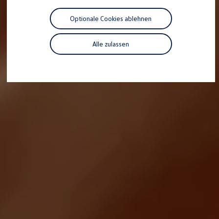
Motorenöl und Flüssigkeiten
Räder und Reifen
Optionale Cookies ablehnen
Pannen- und Unfallhilfe
Economy Service
Volkswagen Teile
Alle zulassen
Zubehör
Modellspezifisches Zubehör
Schutz und Pflege
Transport
Entertainment und Elektronik
Individualisieren
Wallbox und Ladekabel
Digitale Extras
Dienste für Ihr Modell finden
Volkswagen Apps, Login und Shop
Handy und Fahrzeug verbinden
Updates für Software, Karten und Radio
Über Ihr Auto
Vorgängermodelle
Kundeninformationen
Volkswagen Kundenbetreuung
Warn- und Kontrollleuchten
Assistenzsysteme
Digitale Betriebsanleitung
Live Beratung