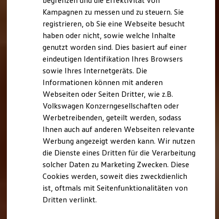
begrenzen und die Effektivität von
Hybridautos
Kampagnen zu messen und zu steuern. Sie
Marke und Erlebnis
registrieren, ob Sie eine Webseite besucht
Volkswagen R und R Experience
R-Modelle
haben oder nicht, sowie welche Inhalte
R Experience
genutzt worden sind. Dies basiert auf einer
Driving Experience
eindeutigen Identifikation Ihres Browsers
Volkswagen entdecken
Werkbesichtigung
sowie Ihres Internetgeräts. Die
Factory visit
Informationen können mit anderen
Lifestyle Shop
Webseiten oder Seiten Dritter, wie z.B.
T-Roc Kollektion
Golf Kollektion
Volkswagen Konzerngesellschaften oder
ID. Kollektion
Werbetreibenden, geteilt werden, sodass
Volkswagen Kollektion
Ihnen auch auf anderen Webseiten relevante
R-Kollektion
GTI Kollektion
Werbung angezeigt werden kann. Wir nutzen
Fußball Drop
die Dienste eines Dritten für die Verarbeitung
we drive football
solcher Daten zu Marketing Zwecken. Diese
#wedriveproud
Besitzer und Service
Cookies werden, soweit dies zweckdienlich
myVolkswagen
ist, oftmals mit Seitenfunktionalitäten von
Software Updates
Dritten verlinkt.
Service und Ersatzteile
Inspektion und HU/AU
Reparaturen und Checks