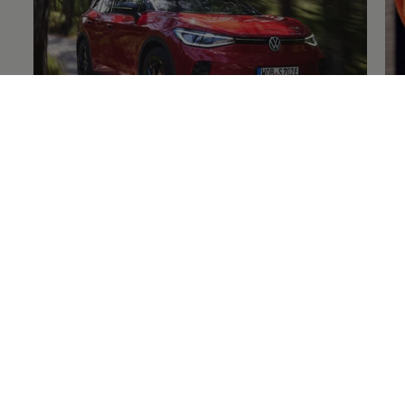
Volkswagen
Original
+Reifen
Fe
Enable fullscreen mode