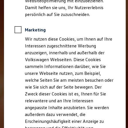
Websiteoptimierung mit einzubeziehen.
Elektrofahrzeugkonzepte
Damit helfen sie uns, Ihr Nutzererlebnis
ID. EVERY1
Reichweite
persönlich auf Sie zuzuschneiden.
Reichweite der ID. Modelle
Reichweite im Winter
Rekuperation
Marketing
Laden
Wir nutzen diese Cookies, um Ihnen auf Ihre
Laden unterwegs
Laden Zuhause
Interessen zugeschnittene Werbung
Ladestationen finden
anzuzeigen, innerhalb und außerhalb der
Ladezeitensimulator
Volkswagen Webseiten. Diese Cookies
Batterie
Sicherheit
sammeln Informationen darüber, wie Sie
Garantie und Lebensdauer
unsere Webseite nutzen, zum Beispiel,
Nachhaltigkeit
welche Seiten Sie am meisten besuchen oder
Technologie
Kosten und Kauf
wie Sie sich auf der Seite bewegen. Der
Verbrauchskosten
Zweck dieser Cookies ist es, Ihnen für Sie
Kaufoptionen
relevantere und an Ihre Interessen
E-Auto-Förderung
Software und Konnektivität
angepasste Inhalte anzubieten. Sie werden
Die ID. Software 6
außerdem dazu verwendet, die
ID. Software Versionen und Updates
Erscheinungshäufigkeit einer Anzeige zu
Digitale Extras
Schnittstellen zu Ihrem ID.