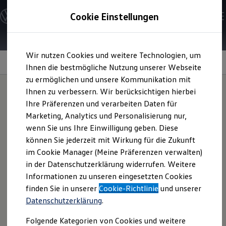
Modelle und Konfigurator
Cookie Einstellungen
Konfigurator
Modelle vergleichen
Konfiguration laden
Zum
Zum
Autosuche
Wir nutzen Cookies und weitere Technologien, um
Hauptinhalt
Footer
Elektroautos
springen
springen
Information
Ihnen die bestmögliche Nutzung unserer Webseite
ENERGY Sondermodelle
Nutzfahrzeuge
zu ermöglichen und unsere Kommunikation mit
SUV und CUV
Ihnen zu verbessern. Wir berücksichtigen hierbei
Familienautos
Ihre Präferenzen und verarbeiten Daten für
Kombis
Allwetterfußmatten
Kompaktwagen
Marketing, Analytics und Personalisierung nur,
Sportwagen
wenn Sie uns Ihre Einwilligung geben. Diese
Schnell verfügbare Fahrzeuge
für Ihren
ID.4
Angebote und Produkte
können Sie jederzeit mit Wirkung für die Zukunft
Aktuelle Angebote
im Cookie Manager (Meine Präferenzen verwalten)
E-Auto-Förderung
in der Datenschutzerklärung widerrufen. Weitere
Volkswagen Marktplatz
Nutzen Sie die Vorteile dieser
Volkswagen
Original
Informationen zu unseren eingesetzten Cookies
Die ENERGY Sondermodelle
Allwetterfußmatten in Titanschwarz mit
„
ID.4
“-Schriftzug.
Junge Gebrauchtwagen und Gebrauchtwagen
finden Sie in unserer
Cookie-Richtlinie
und unserer
Sie sind robust, zu 100 % recycelbar und können dank des
Volkswagen Zertifizierte Gebrauchtwagen
Datenschutzerklärung
.
Elektromobilität bei Gebrauchtwagen
Gummi-Materials sogar mit Wasser gereinigt werden.
Zubehör- und Serviceangebote
Fragen Sie das Produkt gern bei Ihrem
Volkswagen
Partner
Folgende Kategorien von Cookies und weitere
Saisonangebote