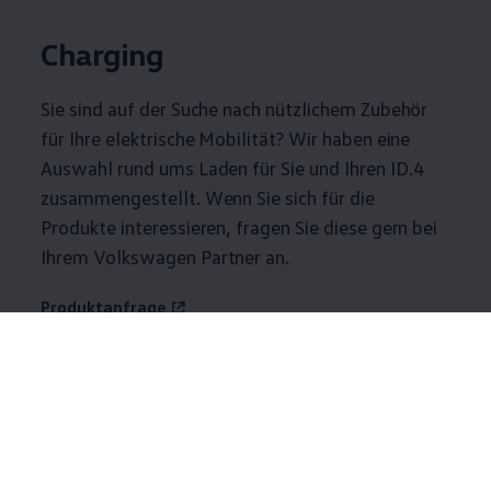
Charging
Sie sind auf der Suche nach nützlichem
Zubehör
für Ihre elektrische Mobilität? Wir haben eine
Auswahl rund ums Laden für Sie und Ihren
ID.4
zusammengestellt. Wenn Sie sich für die
Produkte interessieren, fragen Sie diese gern bei
Ihrem
Volkswagen
Partner an.
Produktanfrage