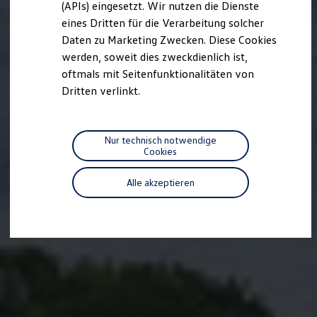
(APIs) eingesetzt. Wir nutzen die Dienste
Motorenöl und Flüssigkeiten
eines Dritten für die Verarbeitung solcher
Räder und Reifen
Pannen- und Unfallhilfe
Daten zu Marketing Zwecken. Diese Cookies
Economy Service
werden, soweit dies zweckdienlich ist,
Volkswagen Teile
oftmals mit Seitenfunktionalitäten von
Zubehör
Modellspezifisches Zubehör
Dritten verlinkt.
Schutz und Pflege
Transport
Entertainment und Elektronik
Individualisieren
Nur technisch notwendige
Wallbox und Ladekabel
Cookies
Digitale Extras
Dienste für Ihr Modell finden
Alle akzeptieren
Volkswagen Apps, Login und Shop
Handy und Fahrzeug verbinden
Updates für Software, Karten und Radio
Über Ihr Auto
Vorgängermodelle
Kundeninformationen
Volkswagen Kundenbetreuung
Warn- und Kontrollleuchten
Assistenzsysteme
Digitale Betriebsanleitung
Live Beratung