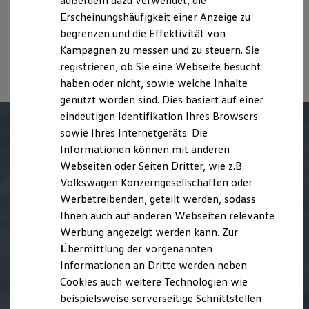
außerdem dazu verwendet, die
Hybridautos
Witterungs- und Verkehrsbedingungen sowie dem
Erscheinungshäufigkeit einer Anzeige zu
Marke und Erlebnis
individuellen Fahrverhalten den Kraftstoffverbrauch, den
begrenzen und die Effektivität von
Volkswagen R und R Experience
Stromverbrauch, die CO₂-Emissionen und die
R-Modelle
Kampagnen zu messen und zu steuern. Sie
Fahrleistungswerte eines Fahrzeugs beeinflussen.
R Experience
registrieren, ob Sie eine Webseite besucht
Driving Experience
haben oder nicht, sowie welche Inhalte
Volkswagen entdecken
Werkbesichtigung
genutzt worden sind. Dies basiert auf einer
Factory visit
eindeutigen Identifikation Ihres Browsers
Lifestyle Shop
sowie Ihres Internetgeräts. Die
T-Roc Kollektion
Golf Kollektion
Informationen können mit anderen
ID. Kollektion
Webseiten oder Seiten Dritter, wie z.B.
Volkswagen Kollektion
Volkswagen Konzerngesellschaften oder
R-Kollektion
GTI Kollektion
Werbetreibenden, geteilt werden, sodass
Fußball Drop
Ihnen auch auf anderen Webseiten relevante
we drive football
Werbung angezeigt werden kann. Zur
#wedriveproud
Besitzer und Service
Übermittlung der vorgenannten
myVolkswagen
Informationen an Dritte werden neben
Software Updates
Cookies auch weitere Technologien wie
Service und Ersatzteile
Inspektion und HU/AU
beispielsweise serverseitige Schnittstellen
Reparaturen und Checks