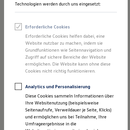
an.
Reifenpakete
Technologien werden durch uns eingesetzt:
Leasing
Leasing-Angebote
Allwetterfußmatten anfragen
Gebrauchtwagen Leasing
Junge Gebrauchtwagen-Leasing
Erforderliche Cookies
Elektroauto Leasing
Kleinwagen-Leasing
Erforderliche Cookies helfen dabei, eine
Leasing ohne Anzahlung
Website nutzbar zu machen, indem sie
Finanzierung
Autokredit mit Schlussrate
Grundfunktionen wie Seitennavigation und
Versicherungen und Garantien
Zugriff auf sichere Bereiche der Website
Kfz-Versicherung
ermöglichen. Die Website kann ohne diese
Restschuldversicherungen
Garantien
Cookies nicht richtig funktionieren.
Wartungsverträge
Geschäftskunden
Professional Class bei Volkswagen
Analytics und Personalisierung
Großkunden
Diese Cookies sammeln Informationen über
Behörden
Direktkunden
Ihre Websitenutzung (beispielsweise
Sonderfahrzeuge
Seitenaufrufe, Verweildauer je Seite, Klicks)
Anpfiff zum Gewinn
und ermöglichen uns bei Teilnahme, Ihre
Impressum
Nutzungsbedingungen
Elektromobilität
Elektroautos
Umfrageergebnisse in die
Datenschutzerklärungen
Cookie-Richtlinie
ID. Tutorials