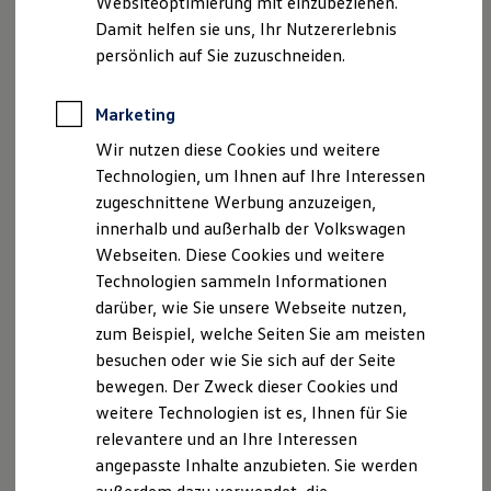
Websiteoptimierung mit einzubeziehen.
Lizenzhinweise Dritter
Elektrofahrzeugkonzepte
Damit helfen sie uns, Ihr Nutzererlebnis
Angaben zum Digital Services Act (DSA)
EU Data Act
ID. EVERY1
Reichweite
persönlich auf Sie zuzuschneiden.
Produktsicherheitsinformationen
Vertrag Widerrufen
Reichweite der ID. Modelle
Reichweite im Winter
Rekuperation
Marketing
Laden
Disclaimer von Volkswagen AG
Wir nutzen diese Cookies und weitere
Laden unterwegs
Laden Zuhause
Technologien, um Ihnen auf Ihre Interessen
Die in dieser Darstellung gezeigten Fahrzeuge und
Ladestationen finden
Ausstattungen können in einzelnen Details vom aktuellen
zugeschnittene Werbung anzuzeigen,
Ladezeitensimulator
deutschen Lieferprogramm abweichen. Abgebildet sind
innerhalb und außerhalb der Volkswagen
Batterie
teilweise Sonderausstattungen der Fahrzeuge gegen
Sicherheit
Webseiten. Diese Cookies und weitere
Garantie und Lebensdauer
Mehrpreis.
Technologien sammeln Informationen
Nachhaltigkeit
Bitte beachten Sie auch unseren Konfigurator für eine
darüber, wie Sie unsere Webseite nutzen,
Technologie
Übersicht der aktuell verfügbaren Modelle und Ausstattungen.
Kosten und Kauf
zum Beispiel, welche Seiten Sie am meisten
Verbrauchskosten
Die angegebenen Verbrauchs- und Emissionswerte beziehen
besuchen oder wie Sie sich auf der Seite
Kaufoptionen
sich nicht auf ein einzelnes Fahrzeug und sind nicht Bestandteil
bewegen. Der Zweck dieser Cookies und
E-Auto-Förderung
des Angebots, sondern dienen allein Vergleichszwecken
Software und Konnektivität
weitere Technologien ist es, Ihnen für Sie
zwischen den verschiedenen Fahrzeugtypen.
Die ID. Software 6
relevantere und an Ihre Interessen
Zusatzausstattungen und
Zubehör
(Anbauteile, Reifenformat
ID. Software Versionen und Updates
angepasste Inhalte anzubieten. Sie werden
Digitale Extras
usw.) können relevante Fahrzeugparameter, wie
z. B.
Gewicht,
Schnittstellen zu Ihrem ID.
Rollwiderstand und Aerodynamik verändern und neben