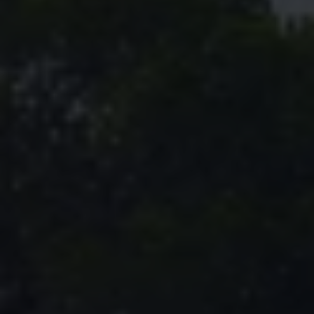
Magazin
Lifestyle
Transport
Familie
Elektromobilität
Volkswagen R
Pannen- und Unfallhilfe
Volkswagen Kundenbetreuung