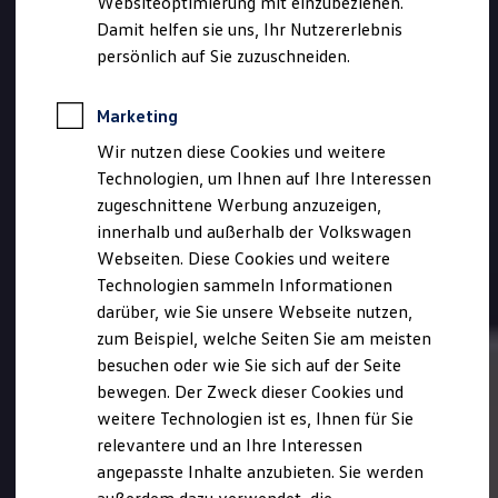
Websiteoptimierung mit einzubeziehen.
Elektrofahrzeugkonzepte
Damit helfen sie uns, Ihr Nutzererlebnis
ID. EVERY1
Reichweite
persönlich auf Sie zuzuschneiden.
Reichweite der ID. Modelle
Reichweite im Winter
Rekuperation
Marketing
Laden
Wir nutzen diese Cookies und weitere
Laden unterwegs
Laden Zuhause
Technologien, um Ihnen auf Ihre Interessen
Ladestationen finden
zugeschnittene Werbung anzuzeigen,
Ladezeitensimulator
innerhalb und außerhalb der Volkswagen
Batterie
Sicherheit
Webseiten. Diese Cookies und weitere
Garantie und Lebensdauer
Technologien sammeln Informationen
Nachhaltigkeit
darüber, wie Sie unsere Webseite nutzen,
Technologie
Kosten und Kauf
zum Beispiel, welche Seiten Sie am meisten
Verbrauchskosten
besuchen oder wie Sie sich auf der Seite
Kaufoptionen
bewegen. Der Zweck dieser Cookies und
E-Auto-Förderung
Software und Konnektivität
weitere Technologien ist es, Ihnen für Sie
Die ID. Software 6
relevantere und an Ihre Interessen
ID. Software Versionen und Updates
angepasste Inhalte anzubieten. Sie werden
Digitale Extras
Schnittstellen zu Ihrem ID.