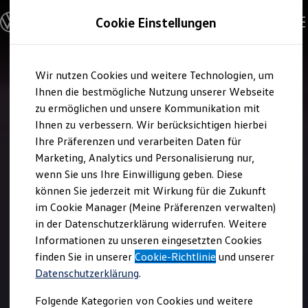
Modelle und Konfigurator
Cookie Einstellungen
Konfigurator
Modelle vergleichen
Konfiguration laden
Zum
Zum
Autosuche
Wir nutzen Cookies und weitere Technologien, um
Hauptinhalt
Footer
Elektroautos
springen
springen
Ihnen die bestmögliche Nutzung unserer Webseite
ENERGY Sondermodelle
Nutzfahrzeuge
zu ermöglichen und unsere Kommunikation mit
SUV und CUV
Ihnen zu verbessern. Wir berücksichtigen hierbei
Familienautos
Ihre Präferenzen und verarbeiten Daten für
Kombis
Kompaktwagen
Marketing, Analytics und Personalisierung nur,
Sportwagen
wenn Sie uns Ihre Einwilligung geben. Diese
Schnell verfügbare Fahrzeuge
Angebote und Produkte
können Sie jederzeit mit Wirkung für die Zukunft
Aktuelle Angebote
im Cookie Manager (Meine Präferenzen verwalten)
E-Auto-Förderung
in der Datenschutzerklärung widerrufen. Weitere
Volkswagen Marktplatz
Informationen zu unseren eingesetzten Cookies
Die ENERGY Sondermodelle
Junge Gebrauchtwagen und Gebrauchtwagen
finden Sie in unserer
Cookie-Richtlinie
und unserer
Volkswagen Zertifizierte Gebrauchtwagen
Datenschutzerklärung
.
Elektromobilität bei Gebrauchtwagen
Zubehör- und Serviceangebote
Folgende Kategorien von Cookies und weitere
Saisonangebote