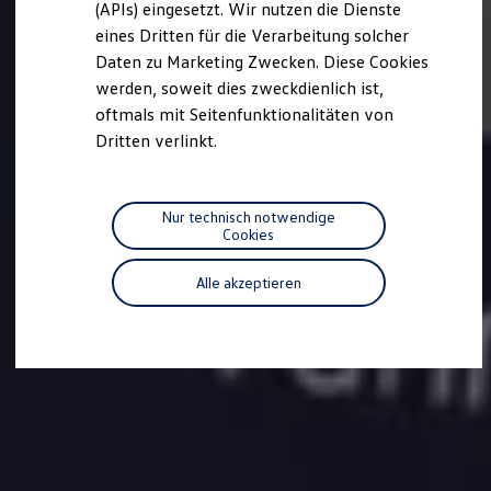
(APIs) eingesetzt. Wir nutzen die Dienste
Motorenöl und Flüssigkeiten
eines Dritten für die Verarbeitung solcher
Räder und Reifen
Pannen- und Unfallhilfe
Daten zu Marketing Zwecken. Diese Cookies
Economy Service
werden, soweit dies zweckdienlich ist,
Volkswagen Teile
oftmals mit Seitenfunktionalitäten von
Zubehör
Modellspezifisches Zubehör
Dritten verlinkt.
Schutz und Pflege
Transport
Entertainment und Elektronik
Individualisieren
Nur technisch notwendige
Wallbox und Ladekabel
Cookies
Digitale Extras
Dienste für Ihr Modell finden
Alle akzeptieren
Volkswagen Apps, Login und Shop
Handy und Fahrzeug verbinden
Updates für Software, Karten und Radio
Über Ihr Auto
Vorgängermodelle
Kundeninformationen
Volkswagen Kundenbetreuung
Warn- und Kontrollleuchten
Assistenzsysteme
Digitale Betriebsanleitung
Live Beratung