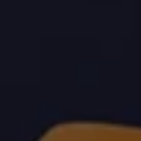
Magazin
Lifestyle
Transport
Familie
Elektromobilität
Volkswagen R
Pannen- und Unfallhilfe
Volkswagen Kundenbetreuung