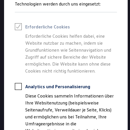
Reifenpakete
Technologien werden durch uns eingesetzt:
Leasing
Leasing-Angebote
Gebrauchtwagen Leasing
Junge Gebrauchtwagen-Leasing
Erforderliche Cookies
Elektroauto Leasing
Kleinwagen-Leasing
Erforderliche Cookies helfen dabei, eine
Leasing ohne Anzahlung
Website nutzbar zu machen, indem sie
Finanzierung
Autokredit mit Schlussrate
Grundfunktionen wie Seitennavigation und
Versicherungen und Garantien
Zugriff auf sichere Bereiche der Website
Kfz-Versicherung
ermöglichen. Die Website kann ohne diese
Restschuldversicherungen
Garantien
Cookies nicht richtig funktionieren.
Wartungsverträge
Geschäftskunden
Professional Class bei Volkswagen
Analytics und Personalisierung
Großkunden
Diese Cookies sammeln Informationen über
Behörden
Direktkunden
Ihre Websitenutzung (beispielsweise
Sonderfahrzeuge
Seitenaufrufe, Verweildauer je Seite, Klicks)
Anpfiff zum Gewinn
und ermöglichen uns bei Teilnahme, Ihre
Elektromobilität
Elektroautos
Umfrageergebnisse in die
ID. Tutorials