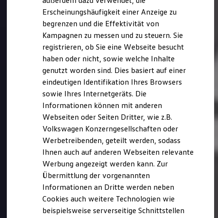
außerdem dazu verwendet, die
Hybridautos
Erscheinungshäufigkeit einer Anzeige zu
Marke und Erlebnis
begrenzen und die Effektivität von
Volkswagen R und R Experience
R-Modelle
Kampagnen zu messen und zu steuern. Sie
R Experience
registrieren, ob Sie eine Webseite besucht
Driving Experience
haben oder nicht, sowie welche Inhalte
Volkswagen entdecken
Werkbesichtigung
genutzt worden sind. Dies basiert auf einer
Factory visit
eindeutigen Identifikation Ihres Browsers
Lifestyle Shop
sowie Ihres Internetgeräts. Die
T-Roc Kollektion
Golf Kollektion
Informationen können mit anderen
ID. Kollektion
Webseiten oder Seiten Dritter, wie z.B.
Volkswagen Kollektion
Volkswagen Konzerngesellschaften oder
R-Kollektion
GTI Kollektion
Werbetreibenden, geteilt werden, sodass
Fußball Drop
Ihnen auch auf anderen Webseiten relevante
we drive football
Werbung angezeigt werden kann. Zur
#wedriveproud
Besitzer und Service
Übermittlung der vorgenannten
myVolkswagen
Informationen an Dritte werden neben
Software Updates
Cookies auch weitere Technologien wie
Service und Ersatzteile
Inspektion und HU/AU
beispielsweise serverseitige Schnittstellen
Reparaturen und Checks