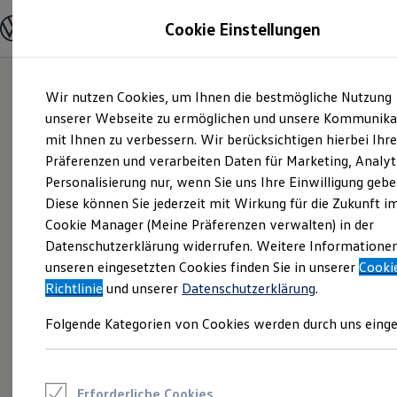
Modelle und Konfigurator
Cookie Einstellungen
Konfigurator
Modelle vergleichen
Konfiguration laden
Zum
Zum
Autosuche
Wir nutzen Cookies, um Ihnen die bestmögliche Nutzung
Hauptinhalt
Footer
Elektroautos
springen
springen
unserer Webseite zu ermöglichen und unsere Kommunika
ENERGY Sondermodelle
Nutzfahrzeuge
mit Ihnen zu verbessern. Wir berücksichtigen hierbei Ihr
SUV und CUV
Präferenzen und verarbeiten Daten für Marketing, Analyt
Familienautos
Personalisierung nur, wenn Sie uns Ihre Einwilligung gebe
Kombis
Kompaktwagen
Diese können Sie jederzeit mit Wirkung für die Zukunft i
Sportwagen
Cookie Manager (Meine Präferenzen verwalten) in der
Schnell verfügbare Fahrzeuge
Angebote und Produkte
Datenschutzerklärung widerrufen. Weitere Informatione
Aktuelle Angebote
unseren eingesetzten Cookies finden Sie in unserer
Cooki
E-Auto-Förderung
Richtlinie
und unserer
Datenschutzerklärung
.
Volkswagen Marktplatz
Die ENERGY Sondermodelle
Folgende Kategorien von Cookies werden durch uns einge
Junge Gebrauchtwagen und Gebrauchtwagen
Volkswagen Zertifizierte Gebrauchtwagen
Elektromobilität bei Gebrauchtwagen
Zubehör- und Serviceangebote
Saisonangebote
Erforderliche Cookies