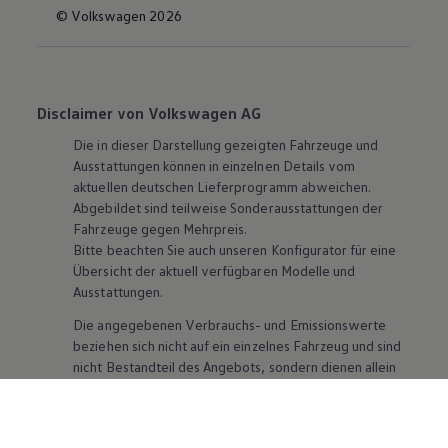
© Volkswagen 2026
Disclaimer von Volkswagen AG
Die in dieser Darstellung gezeigten Fahrzeuge und
Ausstattungen können in einzelnen Details vom
aktuellen deutschen Lieferprogramm abweichen.
Abgebildet sind teilweise Sonderausstattungen der
Fahrzeuge gegen Mehrpreis.
Bitte beachten Sie auch unseren Konfigurator für eine
Übersicht der aktuell verfügbaren Modelle und
Ausstattungen.
Die angegebenen Verbrauchs- und Emissionswerte
beziehen sich nicht auf ein einzelnes Fahrzeug und sind
nicht Bestandteil des Angebots, sondern dienen allein
Vergleichszwecken zwischen den verschiedenen
Fahrzeugtypen. Zusatzausstattungen und
Zubehör
(Anbauteile, Reifenformat usw.) können relevante