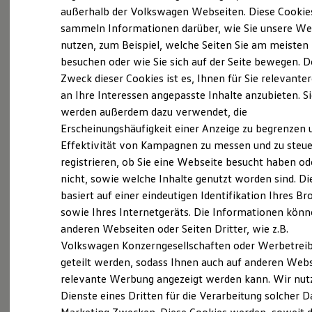
Der neue ID. Polo
außerhalb der Volkswagen Webseiten. Diese Cookie
Der neue ID.3 Neo
sammeln Informationen darüber, wie Sie unsere We
Der ID.4
nutzen, zum Beispiel, welche Seiten Sie am meisten
Der ID.4 GTX
Der ID.5 GTX
besuchen oder wie Sie sich auf der Seite bewegen. D
Der ID.7
Zweck dieser Cookies ist es, Ihnen für Sie relevante
Der ID.7 GTX
an Ihre Interessen angepasste Inhalte anzubieten. S
Der ID.7 Tourer
Der ID.7 GTX Tourer
werden außerdem dazu verwendet, die
Der ID. Buzz
Erscheinungshäufigkeit einer Anzeige zu begrenzen 
Der neue ID. Cross
Effektivität von Kampagnen zu messen und zu steue
Elektrofahrzeugkonzepte
ID. EVERY1
registrieren, ob Sie eine Webseite besucht haben od
Reichweite
nicht, sowie welche Inhalte genutzt worden sind. Di
Reichweite der ID. Modelle
basiert auf einer eindeutigen Identifikation Ihres B
Reichweite im Winter
Exterieur
Rekuperation
sowie Ihres Internetgeräts. Die Informationen kön
Laden
anderen Webseiten oder Seiten Dritter, wie z.B.
Harmonisch aufeinander abgestimmt: Mit
Laden unterwegs
Volkswagen Konzerngesellschaften oder Werbetrei
Laden Zuhause
beleuchtendem
Volkswagen
Logo und schnittigen
Ladestationen finden
geteilt werden, sodass Ihnen auch auf anderen Web
Frontstoßfängern weiß der
Golf
optisch zu
Ladezeitensimulator
relevante Werbung angezeigt werden kann. Wir nut
überzeugen. Auch die neuen Scheinwerfer und
Batterie
Dienste eines Dritten für die Verarbeitung solcher D
Sicherheit
Rückleuchten mit optionalen dynamischen
Garantie und Lebensdauer