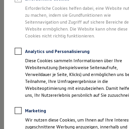
Reifenpakete
Leasing
Erforderliche Cookies helfen dabei, eine Website nu
Leasing-Angebote
zu machen, indem sie Grundfunktionen wie
Eine Klasse für sich.
Gebrauchtwagen Leasing
Seitennavigation und Zugriff auf sichere Bereiche de
Junge Gebrauchtwagen-Leasing
Elektroauto Leasing
Website ermöglichen. Die Website kann ohne diese
Der Golf.
Kleinwagen-Leasing
Cookies nicht richtig funktionieren.
Leasing ohne Anzahlung
Finanzierung
Autokredit mit Schlussrate
Analytics und Personalisierung
Versicherungen und Garantien
Kfz-Versicherung
Diese Cookies sammeln Informationen über Ihre
Restschuldversicherungen
Websitenutzung (beispielsweise Seitenaufrufe,
Garantien
Verweildauer je Seite, Klicks) und ermöglichen uns b
Wartungsverträge
Geschäftskunden
Teilnahme, Ihre Umfrageergebnisse in die
Professional Class bei Volkswagen
Websiteoptimierung mit einzubeziehen. Damit helfe
Großkunden
(
Impressum & Rechtliches
)
uns, Ihr Nutzererlebnis persönlich auf Sie zuzuschne
Behörden
Direktkunden
Sonderfahrzeuge
Marketing
Anpfiff zum Gewinn
Details des Golf
Elektromobilität
Wir nutzen diese Cookies, um Ihnen auf Ihre Intere
Elektroautos
zugeschnittene Werbung anzuzeigen, innerhalb und
ID. Tutorials