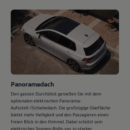
Volkswagen Apps, Login und Shop
Handy und Fahrzeug verbinden
Updates für Software, Karten und Radio
Über Ihr Auto
Vorgängermodelle
Kundeninformationen
Volkswagen Kundenbetreuung
Warn- und Kontrollleuchten
Assistenzsysteme
Digitale Betriebsanleitung
Live Beratung
Magazin
Lifestyle
Transport
Familie
Panoramadach
Elektromobilität
Volkswagen R
Den ganzen Durchblick genießen Sie mit dem
Pannen- und Unfallhilfe
Volkswagen Kundenbetreuung
optionalen elektrischen Panorama-
Aufsstell-/Schiebedach. Die großzügige Glasfläche
bietet mehr Helligkeit und den Passagieren einen
freien Blick in den Himmel. Dabei schützt sein
elektrisches Sonnen-Rollo vor zu starker