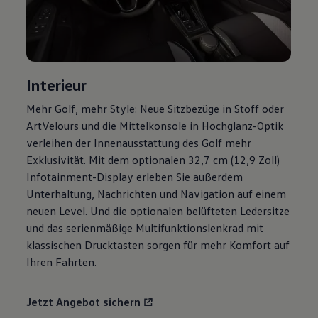
R-Kollektion
GTI Kollektion
Fußball Drop
we drive football
#wedriveproud
Besitzer und Service
Interieur
myVolkswagen
Software Updates
Mehr
Golf
, mehr Style: Neue Sitzbezüge in Stoff oder
Service und Ersatzteile
ArtVelours und die Mittelkonsole in Hochglanz-Optik
Inspektion und HU/AU
Reparaturen und Checks
verleihen der Innenausstattung des
Golf
mehr
Motorenöl und Flüssigkeiten
Exklusivität. Mit dem optionalen 32,7 cm (12,9 Zoll)
Räder und Reifen
Infotainment-Display erleben Sie außerdem
Pannen- und Unfallhilfe
Economy Service
Unterhaltung, Nachrichten und Navigation auf einem
Volkswagen Teile
neuen Level. Und die optionalen belüfteten Ledersitze
Zubehör
und das serienmäßige Multifunktionslenkrad mit
Modellspezifisches Zubehör
Schutz und Pflege
klassischen Drucktasten sorgen für mehr Komfort auf
Transport
Ihren Fahrten.
Entertainment und Elektronik
Individualisieren
Wallbox und Ladekabel
Jetzt Angebot sichern
Digitale Extras
Dienste für Ihr Modell finden