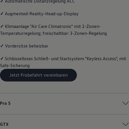
✓
Automatische Distanzregelung ACC
R-Kollektion
GTI Kollektion
✓
Augmented-Reality-Head-up-Display
Fußball Drop
we drive football
#wedriveproud
✓
Klimaanlage "Air Care Climatronic" mit 2-Zonen-
Besitzer und Service
Temperaturregelung; freischaltbar: 3-Zonen-Regelung
myVolkswagen
Software Updates
✓
Vordersitze beheizbar
Service und Ersatzteile
Inspektion und HU/AU
Reparaturen und Checks
✓
Schlüsselloses Schließ- und Startsystem "Keyless Access", mit
Motorenöl und Flüssigkeiten
Safe-Sicherung
Räder und Reifen
Pannen- und Unfallhilfe
Jetzt Probefahrt vereinbaren
Economy Service
Volkswagen Teile
Zubehör
Modellspezifisches Zubehör
Schutz und Pflege
Transport
Pro S
Entertainment und Elektronik
Individualisieren
Wallbox und Ladekabel
Digitale Extras
GTX
Dienste für Ihr Modell finden