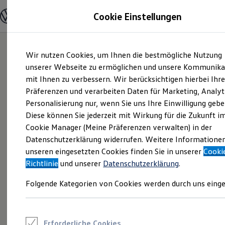
Modelle und Konfigurator
Cookie Einstellungen
Konfigurator
Modelle vergleichen
Konfiguration laden
Zum
Zum
Autosuche
Wir nutzen Cookies, um Ihnen die bestmögliche Nutzung
Hauptinhalt
Footer
Elektroautos
springen
springen
unserer Webseite zu ermöglichen und unsere Kommunika
ENERGY Sondermodelle
Nutzfahrzeuge
mit Ihnen zu verbessern. Wir berücksichtigen hierbei Ihr
SUV und CUV
Präferenzen und verarbeiten Daten für Marketing, Analyt
Familienautos
Personalisierung nur, wenn Sie uns Ihre Einwilligung gebe
Kombis
Kompaktwagen
Diese können Sie jederzeit mit Wirkung für die Zukunft i
Sportwagen
Cookie Manager (Meine Präferenzen verwalten) in der
Schnell verfügbare Fahrzeuge
Angebote und Produkte
Datenschutzerklärung widerrufen. Weitere Informatione
Aktuelle Angebote
unseren eingesetzten Cookies finden Sie in unserer
Cooki
E-Auto-Förderung
Richtlinie
und unserer
Datenschutzerklärung
.
Volkswagen Marktplatz
Die ENERGY Sondermodelle
Folgende Kategorien von Cookies werden durch uns einge
Junge Gebrauchtwagen und Gebrauchtwagen
Volkswagen Zertifizierte Gebrauchtwagen
Elektromobilität bei Gebrauchtwagen
Zubehör- und Serviceangebote
Saisonangebote
Erforderliche Cookies