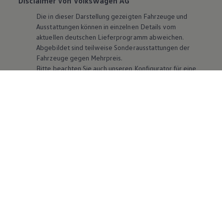
Disclaimer von Volkswagen AG
Die in dieser Darstellung gezeigten Fahrzeuge und
Ausstattungen können in einzelnen Details vom
aktuellen deutschen Lieferprogramm abweichen.
Abgebildet sind teilweise Sonderausstattungen der
Fahrzeuge gegen Mehrpreis.
Bitte beachten Sie auch unseren Konfigurator für eine
Übersicht der aktuell verfügbaren Modelle und
Ausstattungen.
Die angegebenen Verbrauchs- und Emissionswerte
beziehen sich nicht auf ein einzelnes Fahrzeug und sind
nicht Bestandteil des Angebots, sondern dienen allein
Vergleichszwecken zwischen den verschiedenen
Fahrzeugtypen. Zusatzausstattungen und
Zubehör
(Anbauteile, Reifenformat usw.) können relevante
Fahrzeugparameter, wie
z. B.
Gewicht, Rollwiderstand
und Aerodynamik verändern und neben Witterungs-
und Verkehrsbedingungen sowie dem individuellen
Fahrverhalten den Kraftstoffverbrauch, den
Stromverbrauch, die CO₂-Emissionen und die
Fahrleistungswerte eines Fahrzeugs beeinflussen.