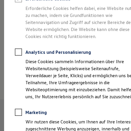
Reifenpakete
Leasing
Erforderliche Cookies helfen dabei, eine Website nu
Leasing-Angebote
zu machen, indem sie Grundfunktionen wie
Der ID.7 Tourer
Gebrauchtwagen Leasing
Seitennavigation und Zugriff auf sichere Bereiche de
Junge Gebrauchtwagen-Leasing
Elektroauto Leasing
Website ermöglichen. Die Website kann ohne diese
Kleinwagen-Leasing
Cookies nicht richtig funktionieren.
Leasing ohne Anzahlung
Finanzierung
Autokredit mit Schlussrate
Analytics und Personalisierung
Versicherungen und Garantien
Kfz-Versicherung
Diese Cookies sammeln Informationen über Ihre
Restschuldversicherungen
Websitenutzung (beispielsweise Seitenaufrufe,
Garantien
Verweildauer je Seite, Klicks) und ermöglichen uns b
Wartungsverträge
(
Impressum & Rechtliches
)
Geschäftskunden
Teilnahme, Ihre Umfrageergebnisse in die
Professional Class bei Volkswagen
Websiteoptimierung mit einzubeziehen. Damit helfe
Großkunden
uns, Ihr Nutzererlebnis persönlich auf Sie zuzuschne
Behörden
Direktkunden
Sonderfahrzeuge
Marketing
Anpfiff zum Gewinn
Elektromobilität
Wir nutzen diese Cookies, um Ihnen auf Ihre Intere
Elektroautos
zugeschnittene Werbung anzuzeigen, innerhalb und
ID. Tutorials