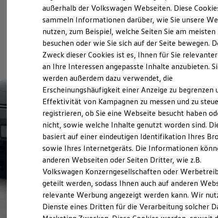
Der neue ID. Polo
außerhalb der Volkswagen Webseiten. Diese Cookie
Der neue ID.3 Neo
sammeln Informationen darüber, wie Sie unsere We
Der ID.4
nutzen, zum Beispiel, welche Seiten Sie am meisten
Der ID.4 GTX
Der ID.5 GTX
besuchen oder wie Sie sich auf der Seite bewegen. D
Der ID.7
Zweck dieser Cookies ist es, Ihnen für Sie relevante
Der ID.7 GTX
an Ihre Interessen angepasste Inhalte anzubieten. S
Der ID.7 Tourer
Der ID.7 GTX Tourer
werden außerdem dazu verwendet, die
Der ID. Buzz
Erscheinungshäufigkeit einer Anzeige zu begrenzen 
Der neue ID. Cross
Effektivität von Kampagnen zu messen und zu steue
Elektrofahrzeugkonzepte
ID. EVERY1
registrieren, ob Sie eine Webseite besucht haben od
Reichweite
nicht, sowie welche Inhalte genutzt worden sind. Di
Reichweite der ID. Modelle
basiert auf einer eindeutigen Identifikation Ihres B
Reichweite im Winter
Rekuperation
sowie Ihres Internetgeräts. Die Informationen kön
Laden
anderen Webseiten oder Seiten Dritter, wie z.B.
Laden unterwegs
Volkswagen Konzerngesellschaften oder Werbetrei
Laden Zuhause
Ladestationen finden
geteilt werden, sodass Ihnen auch auf anderen Web
Ladezeitensimulator
relevante Werbung angezeigt werden kann. Wir nut
Batterie
Dienste eines Dritten für die Verarbeitung solcher D
Sicherheit
Garantie und Lebensdauer