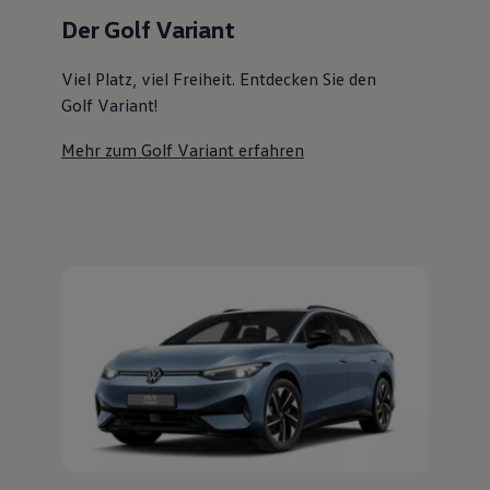
Magazin
Der Golf Variant
Lifestyle
Transport
Familie
Viel Platz, viel Freiheit. Entdecken Sie den
Elektromobilität
Golf Variant!
Volkswagen R
Pannen- und Unfallhilfe
Mehr zum Golf Variant erfahren
Volkswagen Kundenbetreuung