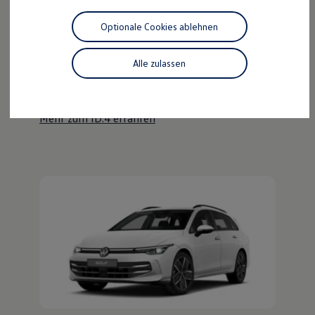
Motorenöl und Flüssigkeiten
Räder und Reifen
Optionale Cookies ablehnen
Pannen- und Unfallhilfe
Der ID.4
Economy Service
Volkswagen Teile
Alle zulassen
Kraftvoll wie ein SUV, nachhaltig wie ein ID.
Zubehör
Modellspezifisches Zubehör
Entdecken Sie den ID.4!
Schutz und Pflege
Transport
Mehr zum ID.4 erfahren
Entertainment und Elektronik
Individualisieren
Wallbox und Ladekabel
Digitale Extras
Dienste für Ihr Modell finden
Volkswagen Apps, Login und Shop
Handy und Fahrzeug verbinden
Updates für Software, Karten und Radio
Über Ihr Auto
Vorgängermodelle
Kundeninformationen
Volkswagen Kundenbetreuung
Warn- und Kontrollleuchten
Assistenzsysteme
Digitale Betriebsanleitung
Live Beratung