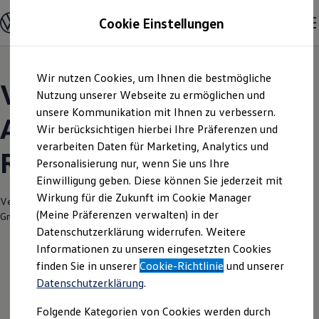
Modelle und Konfigurator
Cookie Einstellungen
Konfigurator
Modelle vergleichen
Konfiguration laden
Zum
Zum
Autosuche
Wir nutzen Cookies, um Ihnen die bestmögliche
Hauptinhalt
Footer
Elektroautos
Volkswagen Modelle |
springen
springen
Nutzung unserer Webseite zu ermöglichen und
ENERGY Sondermodelle
Nutzfahrzeuge
unsere Kommunikation mit Ihnen zu verbessern.
Autohaus Franke
SUV und CUV
Wir berücksichtigen hierbei Ihre Präferenzen und
Familienautos
verarbeiten Daten für Marketing, Analytics und
Kombis
Radeberg
Kompaktwagen
Personalisierung nur, wenn Sie uns Ihre
Sportwagen
Einwilligung geben. Diese können Sie jederzeit mit
Schnell verfügbare Fahrzeuge
Angebote und Produkte
Wirkung für die Zukunft im Cookie Manager
Verantwortlich für die Inhalte auf dieser Seite ist die Autohaus Franke
Aktuelle Angebote
(Meine Präferenzen verwalten) in der
GmbH & Co. KG Radeberg
(
Impressum & Rechtliches
)
E-Auto-Förderung
Datenschutzerklärung widerrufen. Weitere
Volkswagen Marktplatz
Informationen zu unseren eingesetzten Cookies
Die ENERGY Sondermodelle
Junge Gebrauchtwagen und Gebrauchtwagen
finden Sie in unserer
Cookie-Richtlinie
und unserer
Volkswagen Zertifizierte Gebrauchtwagen
Datenschutzerklärung
.
Elektromobilität bei Gebrauchtwagen
Zubehör- und Serviceangebote
Folgende Kategorien von Cookies werden durch
Saisonangebote