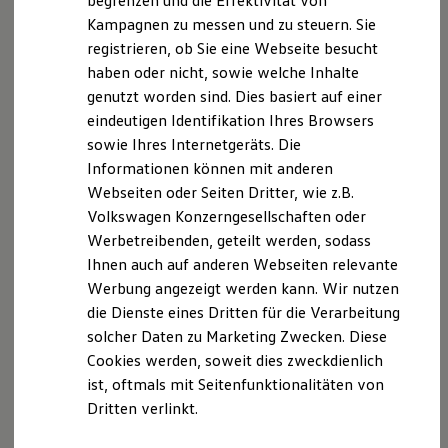
begrenzen und die Effektivität von
Hybridautos
Kampagnen zu messen und zu steuern. Sie
Marke und Erlebnis
registrieren, ob Sie eine Webseite besucht
Volkswagen R und R Experience
R-Modelle
haben oder nicht, sowie welche Inhalte
R Experience
Der T-Cross
genutzt worden sind. Dies basiert auf einer
Driving Experience
eindeutigen Identifikation Ihres Browsers
Volkswagen entdecken
Wendig, flexibel, vielseitig. Entdecken Sie den
Werkbesichtigung
sowie Ihres Internetgeräts. Die
Factory visit
T‑Cross.
Informationen können mit anderen
Lifestyle Shop
Webseiten oder Seiten Dritter, wie z.B.
T-Roc Kollektion
Mehr zum T-Cross erfahren
Golf Kollektion
Volkswagen Konzerngesellschaften oder
ID. Kollektion
Werbetreibenden, geteilt werden, sodass
Volkswagen Kollektion
Ihnen auch auf anderen Webseiten relevante
R-Kollektion
GTI Kollektion
Werbung angezeigt werden kann. Wir nutzen
Fußball Drop
die Dienste eines Dritten für die Verarbeitung
we drive football
solcher Daten zu Marketing Zwecken. Diese
#wedriveproud
Besitzer und Service
Cookies werden, soweit dies zweckdienlich
myVolkswagen
ist, oftmals mit Seitenfunktionalitäten von
Software Updates
Dritten verlinkt.
Service und Ersatzteile
Inspektion und HU/AU
Reparaturen und Checks