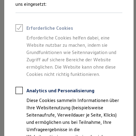
Reifenpakete
uns eingesetzt:
Leasing
Leasing-Angebote
Gebrauchtwagen Leasing
Junge Gebrauchtwagen-Leasing
Erforderliche Cookies
Elektroauto Leasing
Kleinwagen-Leasing
Erforderliche Cookies helfen dabei, eine
Leasing ohne Anzahlung
Der Polo
Website nutzbar zu machen, indem sie
Finanzierung
Autokredit mit Schlussrate
Grundfunktionen wie Seitennavigation und
Versicherungen und Garantien
Zugriff auf sichere Bereiche der Website
Kompakt, wendig und voller Möglichkeiten.
Kfz-Versicherung
ermöglichen. Die Website kann ohne diese
Entdecken Sie den Polo.
Restschuldversicherungen
Garantien
Cookies nicht richtig funktionieren.
Wartungsverträge
Mehr zum Polo erfahren
Geschäftskunden
Professional Class bei Volkswagen
Analytics und Personalisierung
Großkunden
Diese Cookies sammeln Informationen über
Behörden
Direktkunden
Ihre Websitenutzung (beispielsweise
Sonderfahrzeuge
Seitenaufrufe, Verweildauer je Seite, Klicks)
Anpfiff zum Gewinn
und ermöglichen uns bei Teilnahme, Ihre
Elektromobilität
Elektroautos
Umfrageergebnisse in die
ID. Tutorials