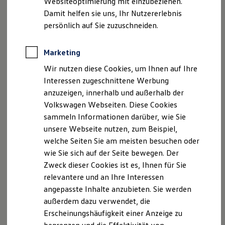
Websiteoptimierung mit einzubeziehen.
Elektrofahrzeugkonzepte
Damit helfen sie uns, Ihr Nutzererlebnis
ID. EVERY1
Reichweite
persönlich auf Sie zuzuschneiden.
Reichweite der ID. Modelle
Reichweite im Winter
Rekuperation
Marketing
Der neue ID.3 Neo
Laden
Wir nutzen diese Cookies, um Ihnen auf Ihre
Laden unterwegs
Laden Zuhause
Interessen zugeschnittene Werbung
So geht neu. Klar im Design. Stark im Alltag.
Ladestationen finden
anzuzeigen, innerhalb und außerhalb der
Entdecken Sie jetzt den neuen ID.3 Neo!
Ladezeitensimulator
Volkswagen Webseiten. Diese Cookies
Batterie
Sicherheit
Mehr zum ID.3 Neo erfahren
sammeln Informationen darüber, wie Sie
Garantie und Lebensdauer
unsere Webseite nutzen, zum Beispiel,
Nachhaltigkeit
welche Seiten Sie am meisten besuchen oder
Technologie
Kosten und Kauf
wie Sie sich auf der Seite bewegen. Der
Verbrauchskosten
Zweck dieser Cookies ist es, Ihnen für Sie
Kaufoptionen
relevantere und an Ihre Interessen
E-Auto-Förderung
Software und Konnektivität
angepasste Inhalte anzubieten. Sie werden
Die ID. Software 6
außerdem dazu verwendet, die
ID. Software Versionen und Updates
Erscheinungshäufigkeit einer Anzeige zu
Digitale Extras
Schnittstellen zu Ihrem ID.