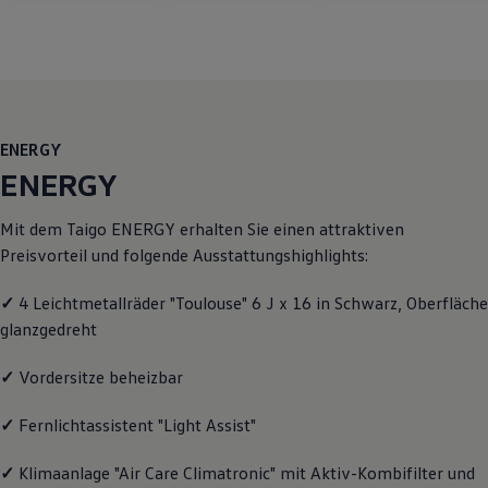
Motorenöl und Flüssigkeiten
Räder und Reifen
Pannen- und Unfallhilfe
Economy Service
Volkswagen Teile
Zubehör
Modellspezifisches Zubehör
ENERGY
Schutz und Pflege
Transport
ENERGY
Entertainment und Elektronik
Individualisieren
Mit dem Taigo
ENERGY
erhalten Sie einen attraktiven
Wallbox und Ladekabel
Digitale Extras
Preisvorteil und folgende Ausstattungshighlights:
Dienste für Ihr Modell finden
Volkswagen Apps, Login und Shop
✓
4 Leichtmetallräder "Toulouse" 6 J x 16 in Schwarz, Oberfläche
Handy und Fahrzeug verbinden
glanzgedreht
Updates für Software, Karten und Radio
Über Ihr Auto
Vorgängermodelle
✓
Vordersitze beheizbar
Kundeninformationen
Volkswagen Kundenbetreuung
✓
Fernlichtassistent "Light Assist"
Warn- und Kontrollleuchten
Assistenzsysteme
Digitale Betriebsanleitung
✓
Klimaanlage "Air Care Climatronic" mit Aktiv-Kombifilter und
Live Beratung