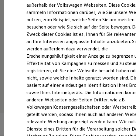
Elektrofahrzeugkonzepte
außerhalb der Volkswagen Webseiten. Diese Cookie
ID. EVERY1
sammeln Informationen darüber, wie Sie unsere We
Reichweite
nutzen, zum Beispiel, welche Seiten Sie am meisten
Reichweite der ID. Modelle
Probefahrt vereinbaren
Reichweite im Winter
besuchen oder wie Sie sich auf der Seite bewegen. D
Rekuperation
Zweck dieser Cookies ist es, Ihnen für Sie relevante
Laden
an Ihre Interessen angepasste Inhalte anzubieten. S
Laden unterwegs
Laden Zuhause
werden außerdem dazu verwendet, die
Ladestationen finden
Fahrzeugangebot anfordern
Erscheinungshäufigkeit einer Anzeige zu begrenzen 
Ladezeitensimulator
Effektivität von Kampagnen zu messen und zu steue
Batterie
Sicherheit
registrieren, ob Sie eine Webseite besucht haben od
Garantie und Lebensdauer
nicht, sowie welche Inhalte genutzt worden sind. Di
Nachhaltigkeit
basiert auf einer eindeutigen Identifikation Ihres B
Technologie
Serviceanfrage stellen
Kosten und Kauf
sowie Ihres Internetgeräts. Die Informationen kön
Verbrauchskosten
anderen Webseiten oder Seiten Dritter, wie z.B.
Kaufoptionen
Volkswagen Konzerngesellschaften oder Werbetrei
E-Auto-Förderung
Software und Konnektivität
geteilt werden, sodass Ihnen auch auf anderen Web
Die ID. Software 6
relevante Werbung angezeigt werden kann. Wir nut
ID. Software Versionen und Updates
Dienste eines Dritten für die Verarbeitung solcher D
Digitale Extras
Schnittstellen zu Ihrem ID.