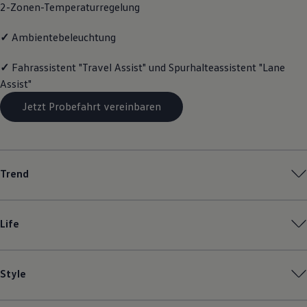
2-Zonen-Temperaturregelung
Magazin
Lifestyle
Transport
✓
Ambientebeleuchtung
Familie
Elektromobilität
✓
Fahrassistent "Travel Assist" und Spurhalteassistent "Lane
Volkswagen R
Assist"
Pannen- und Unfallhilfe
Volkswagen Kundenbetreuung
Jetzt Probefahrt vereinbaren
Trend
Life
Style