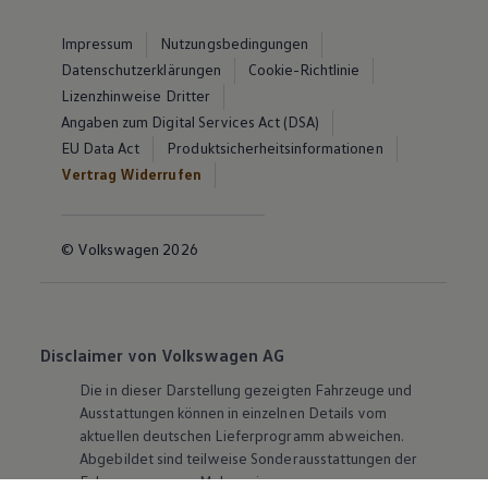
Impressum
Nutzungsbedingungen
Datenschutzerklärungen
Cookie-Richtlinie
Lizenzhinweise Dritter
Angaben zum Digital Services Act (DSA)
EU Data Act
Produktsicherheitsinformationen
Vertrag Widerrufen
© Volkswagen 2026
Disclaimer von Volkswagen AG
Die in dieser Darstellung gezeigten Fahrzeuge und
Ausstattungen können in einzelnen Details vom
aktuellen deutschen Lieferprogramm abweichen.
Abgebildet sind teilweise Sonderausstattungen der
Fahrzeuge gegen Mehrpreis.