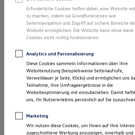
Reifenpakete
Leasing
Erforderliche Cookies helfen dabei, eine Website nu
Leasing-Angebote
zu machen, indem sie Grundfunktionen wie
Kompakt.
Gebrauchtwagen Leasing
Seitennavigation und Zugriff auf sichere Bereiche de
Junge Gebrauchtwagen-Leasing
Elektroauto Leasing
Website ermöglichen. Die Website kann ohne diese
Charismatisch. Coupé.
Kleinwagen-Leasing
Cookies nicht richtig funktionieren.
Leasing ohne Anzahlung
Der Taigo.
Finanzierung
Autokredit mit Schlussrate
Analytics und Personalisierung
Versicherungen und Garantien
Kfz-Versicherung
Diese Cookies sammeln Informationen über Ihre
Restschuldversicherungen
Websitenutzung (beispielsweise Seitenaufrufe,
Garantien
Verweildauer je Seite, Klicks) und ermöglichen uns b
Wartungsverträge
Geschäftskunden
Teilnahme, Ihre Umfrageergebnisse in die
Professional Class bei Volkswagen
Websiteoptimierung mit einzubeziehen. Damit helfe
Großkunden
uns, Ihr Nutzererlebnis persönlich auf Sie zuzuschne
Behörden
Direktkunden
Sonderfahrzeuge
Marketing
Anpfiff zum Gewinn
(
Impressum & Rechtliches
)
Elektromobilität
Wir nutzen diese Cookies, um Ihnen auf Ihre Intere
Elektroautos
zugeschnittene Werbung anzuzeigen, innerhalb und
ID. Tutorials