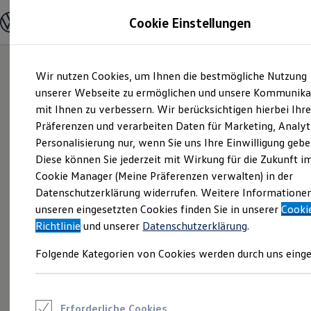
Modelle und Konfigurator
Cookie Einstellungen
Konfigurator
Modelle vergleichen
Konfiguration laden
Zum
Zum
Autosuche
Wir nutzen Cookies, um Ihnen die bestmögliche Nutzung
Hauptinhalt
Footer
Elektroautos
springen
springen
unserer Webseite zu ermöglichen und unsere Kommunika
ENERGY Sondermodelle
Nutzfahrzeuge
mit Ihnen zu verbessern. Wir berücksichtigen hierbei Ihr
SUV und CUV
Präferenzen und verarbeiten Daten für Marketing, Analyt
Familienautos
Personalisierung nur, wenn Sie uns Ihre Einwilligung gebe
Kombis
Kompaktwagen
Diese können Sie jederzeit mit Wirkung für die Zukunft i
Sportwagen
Cookie Manager (Meine Präferenzen verwalten) in der
Schnell verfügbare Fahrzeuge
Angebote und Produkte
Datenschutzerklärung widerrufen. Weitere Informatione
Aktuelle Angebote
unseren eingesetzten Cookies finden Sie in unserer
Cooki
E-Auto-Förderung
Richtlinie
und unserer
Datenschutzerklärung
.
Volkswagen Marktplatz
Die ENERGY Sondermodelle
Folgende Kategorien von Cookies werden durch uns einge
Junge Gebrauchtwagen und Gebrauchtwagen
Volkswagen Zertifizierte Gebrauchtwagen
Elektromobilität bei Gebrauchtwagen
Zubehör- und Serviceangebote
Saisonangebote
Erforderliche Cookies