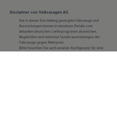
Disclaimer von Volkswagen AG
Die in dieser Darstellung gezeigten Fahrzeuge und
Ausstattungen können in einzelnen Details vom
aktuellen deutschen Lieferprogramm abweichen.
Abgebildet sind teilweise Sonderausstattungen der
Fahrzeuge gegen Mehrpreis.
Bitte beachten Sie auch unseren Konfigurator für eine
Übersicht der aktuell verfügbaren Modelle und
Ausstattungen.
Die angegebenen Verbrauchs- und Emissionswerte
beziehen sich nicht auf ein einzelnes Fahrzeug und sind
nicht Bestandteil des Angebots, sondern dienen allein
Vergleichszwecken zwischen den verschiedenen
Fahrzeugtypen. Zusatzausstattungen und
Zubehör
(Anbauteile, Reifenformat usw.) können relevante
Fahrzeugparameter, wie
z. B.
Gewicht, Rollwiderstand
und Aerodynamik verändern und neben Witterungs-
und Verkehrsbedingungen sowie dem individuellen
Fahrverhalten den Kraftstoffverbrauch, den