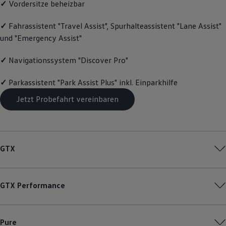
✓
Vordersitze beheizbar
Motorenöl und Flüssigkeiten
Räder und Reifen
✓
Fahrassistent "Travel Assist", Spurhalteassistent "Lane Assist"
Pannen- und Unfallhilfe
Economy Service
und "Emergency Assist"
Volkswagen Teile
Zubehör
✓
Navigationssystem "Discover Pro"
Modellspezifisches Zubehör
Schutz und Pflege
Transport
✓
Parkassistent "Park Assist Plus" inkl. Einparkhilfe
Entertainment und Elektronik
Individualisieren
Jetzt Probefahrt vereinbaren
Wallbox und Ladekabel
Digitale Extras
Dienste für Ihr Modell finden
Volkswagen Apps, Login und Shop
Handy und Fahrzeug verbinden
GTX
Updates für Software, Karten und Radio
Über Ihr Auto
Vorgängermodelle
Kundeninformationen
GTX
Performance
Volkswagen Kundenbetreuung
Warn- und Kontrollleuchten
Assistenzsysteme
Digitale Betriebsanleitung
Pure
Live Beratung