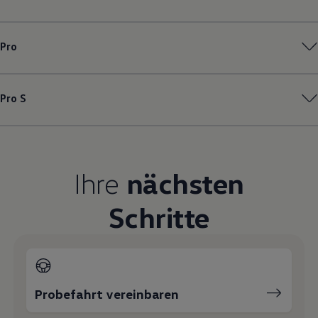
Magazin
Lifestyle
Transport
Pro
Familie
Elektromobilität
Volkswagen R
Pannen- und Unfallhilfe
Pro S
Volkswagen Kundenbetreuung
Ihre
nächsten
Schritte
Probefahrt vereinbaren