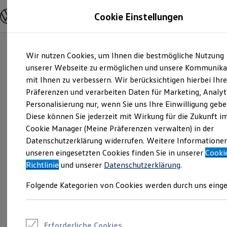
Modelle und Konfigurator
Cookie Einstellungen
Konfigurator
Modelle vergleichen
Konfiguration laden
Zum
Zum
Autosuche
Wir nutzen Cookies, um Ihnen die bestmögliche Nutzung
Hauptinhalt
Footer
Elektroautos
springen
springen
unserer Webseite zu ermöglichen und unsere Kommunika
ENERGY Sondermodelle
Nutzfahrzeuge
mit Ihnen zu verbessern. Wir berücksichtigen hierbei Ihr
SUV und CUV
Präferenzen und verarbeiten Daten für Marketing, Analyt
Familienautos
Personalisierung nur, wenn Sie uns Ihre Einwilligung gebe
Kombis
Kompaktwagen
Diese können Sie jederzeit mit Wirkung für die Zukunft i
Sportwagen
Cookie Manager (Meine Präferenzen verwalten) in der
Schnell verfügbare Fahrzeuge
Angebote und Produkte
Datenschutzerklärung widerrufen. Weitere Informatione
Aktuelle Angebote
unseren eingesetzten Cookies finden Sie in unserer
Cooki
E-Auto-Förderung
Richtlinie
und unserer
Datenschutzerklärung
.
Volkswagen Marktplatz
Die ENERGY Sondermodelle
Folgende Kategorien von Cookies werden durch uns einge
Junge Gebrauchtwagen und Gebrauchtwagen
Volkswagen Zertifizierte Gebrauchtwagen
Elektromobilität bei Gebrauchtwagen
Zubehör- und Serviceangebote
Saisonangebote
Erforderliche Cookies