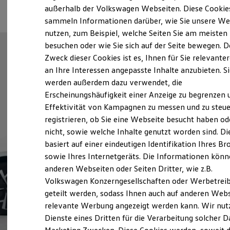
Elektrofahrzeugkonzepte
außerhalb der Volkswagen Webseiten. Diese Cookie
ID. EVERY1
sammeln Informationen darüber, wie Sie unsere We
Reichweite
nutzen, zum Beispiel, welche Seiten Sie am meisten
Reichweite der ID. Modelle
Reichweite im Winter
besuchen oder wie Sie sich auf der Seite bewegen. D
Rekuperation
Zweck dieser Cookies ist es, Ihnen für Sie relevante
Laden
an Ihre Interessen angepasste Inhalte anzubieten. S
Laden unterwegs
Laden Zuhause
werden außerdem dazu verwendet, die
Ladestationen finden
Erscheinungshäufigkeit einer Anzeige zu begrenzen 
Ladezeitensimulator
Effektivität von Kampagnen zu messen und zu steue
Batterie
Sicherheit
registrieren, ob Sie eine Webseite besucht haben od
Garantie und Lebensdauer
nicht, sowie welche Inhalte genutzt worden sind. Di
Nachhaltigkeit
basiert auf einer eindeutigen Identifikation Ihres B
Technologie
Kosten und Kauf
sowie Ihres Internetgeräts. Die Informationen kön
Verbrauchskosten
anderen Webseiten oder Seiten Dritter, wie z.B.
Kaufoptionen
Volkswagen Konzerngesellschaften oder Werbetrei
E-Auto-Förderung
Software und Konnektivität
geteilt werden, sodass Ihnen auch auf anderen Web
Die ID. Software 6
relevante Werbung angezeigt werden kann. Wir nut
ID. Software Versionen und Updates
Dienste eines Dritten für die Verarbeitung solcher D
Digitale Extras
Schnittstellen zu Ihrem ID.