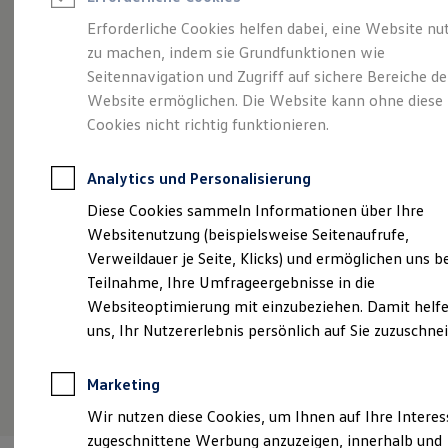
Reifenpakete
Leasing
Erforderliche Cookies helfen dabei, eine Website nu
Leasing-Angebote
zu machen, indem sie Grundfunktionen wie
Voll im Leben.
Gebrauchtwagen Leasing
Seitennavigation und Zugriff auf sichere Bereiche de
Junge Gebrauchtwagen-Leasing
Elektroauto Leasing
Website ermöglichen. Die Website kann ohne diese
Vollelektrisch.
Der
Kleinwagen-Leasing
Cookies nicht richtig funktionieren.
Leasing ohne Anzahlung
ID.3
Finanzierung
Autokredit mit Schlussrate
Analytics und Personalisierung
Versicherungen und Garantien
Kfz-Versicherung
Diese Cookies sammeln Informationen über Ihre
Restschuldversicherungen
Websitenutzung (beispielsweise Seitenaufrufe,
Garantien
Verweildauer je Seite, Klicks) und ermöglichen uns b
Wartungsverträge
Geschäftskunden
Teilnahme, Ihre Umfrageergebnisse in die
Professional Class bei Volkswagen
Websiteoptimierung mit einzubeziehen. Damit helfe
Großkunden
uns, Ihr Nutzererlebnis persönlich auf Sie zuzuschne
Behörden
Direktkunden
Sonderfahrzeuge
(
Impressum & Rechtliches
)
Marketing
Anpfiff zum Gewinn
Elektromobilität
Wir nutzen diese Cookies, um Ihnen auf Ihre Intere
Elektroautos
zugeschnittene Werbung anzuzeigen, innerhalb und
ID. Tutorials