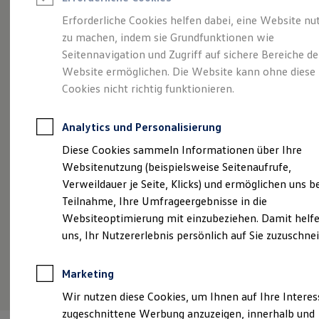
Reifenpakete
Leasing
Erforderliche Cookies helfen dabei, eine Website nu
Leasing-Angebote
zu machen, indem sie Grundfunktionen wie
Kompakt.
Gebrauchtwagen Leasing
Seitennavigation und Zugriff auf sichere Bereiche de
Junge Gebrauchtwagen-Leasing
Elektroauto Leasing
Website ermöglichen. Die Website kann ohne diese
Charismatisch. Coupé.
Kleinwagen-Leasing
Cookies nicht richtig funktionieren.
Leasing ohne Anzahlung
Der Taigo.
Finanzierung
Autokredit mit Schlussrate
Analytics und Personalisierung
Versicherungen und Garantien
Kfz-Versicherung
Diese Cookies sammeln Informationen über Ihre
Restschuldversicherungen
Websitenutzung (beispielsweise Seitenaufrufe,
Garantien
Verweildauer je Seite, Klicks) und ermöglichen uns b
Wartungsverträge
Geschäftskunden
Teilnahme, Ihre Umfrageergebnisse in die
Professional Class bei Volkswagen
Websiteoptimierung mit einzubeziehen. Damit helfe
Großkunden
uns, Ihr Nutzererlebnis persönlich auf Sie zuzuschne
Behörden
Direktkunden
Sonderfahrzeuge
(
Impressum & Rechtliches
)
Marketing
Anpfiff zum Gewinn
Elektromobilität
Wir nutzen diese Cookies, um Ihnen auf Ihre Intere
Elektroautos
zugeschnittene Werbung anzuzeigen, innerhalb und
ID. Tutorials