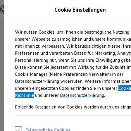
Modelle und Konfigurator
Cookie Einstellungen
Konfigurator
Modelle vergleichen
Konfiguration laden
Zum
Zum
Autosuche
Wir nutzen Cookies, um Ihnen die bestmögliche Nutzung
Hauptinhalt
Footer
Elektroautos
springen
springen
unserer Webseite zu ermöglichen und unsere Kommunika
ENERGY Sondermodelle
Nutzfahrzeuge
mit Ihnen zu verbessern. Wir berücksichtigen hierbei Ihr
SUV und CUV
Präferenzen und verarbeiten Daten für Marketing, Analyt
Familienautos
Personalisierung nur, wenn Sie uns Ihre Einwilligung gebe
Kombis
Kompaktwagen
Diese können Sie jederzeit mit Wirkung für die Zukunft i
Sportwagen
Cookie Manager (Meine Präferenzen verwalten) in der
Schnell verfügbare Fahrzeuge
Angebote und Produkte
Datenschutzerklärung widerrufen. Weitere Informatione
Aktuelle Angebote
unseren eingesetzten Cookies finden Sie in unserer
Cooki
E-Auto-Förderung
Richtlinie
und unserer
Datenschutzerklärung
.
Volkswagen Marktplatz
Die ENERGY Sondermodelle
Folgende Kategorien von Cookies werden durch uns einge
Junge Gebrauchtwagen und Gebrauchtwagen
Volkswagen Zertifizierte Gebrauchtwagen
Elektromobilität bei Gebrauchtwagen
Zubehör- und Serviceangebote
Saisonangebote
Erforderliche Cookies