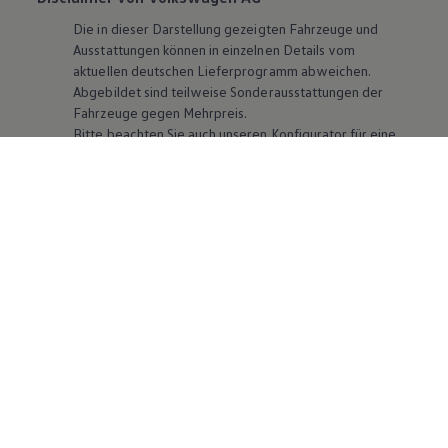
Die in dieser Darstellung gezeigten Fahrzeuge und
Ausstattungen können in einzelnen Details vom
aktuellen deutschen Lieferprogramm abweichen.
Abgebildet sind teilweise Sonderausstattungen der
Fahrzeuge gegen Mehrpreis.
Bitte beachten Sie auch unseren Konfigurator für eine
Übersicht der aktuell verfügbaren Modelle und
Ausstattungen.
Die angegebenen Verbrauchs- und Emissionswerte
beziehen sich nicht auf ein einzelnes Fahrzeug und sind
nicht Bestandteil des Angebots, sondern dienen allein
Vergleichszwecken zwischen den verschiedenen
Fahrzeugtypen. Zusatzausstattungen und
Zubehör
(Anbauteile, Reifenformat usw.) können relevante
Fahrzeugparameter, wie
z. B.
Gewicht, Rollwiderstand
und Aerodynamik verändern und neben Witterungs-
und Verkehrsbedingungen sowie dem individuellen
Fahrverhalten den Kraftstoffverbrauch, den
Stromverbrauch, die CO₂-Emissionen und die
Fahrleistungswerte eines Fahrzeugs beeinflussen.