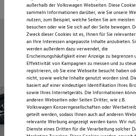
Elektrofahrzeugkonzepte
außerhalb der Volkswagen Webseiten. Diese Cookie
ID. EVERY1
sammeln Informationen darüber, wie Sie unsere We
Reichweite
nutzen, zum Beispiel, welche Seiten Sie am meisten
Reichweite der ID. Modelle
Reichweite im Winter
besuchen oder wie Sie sich auf der Seite bewegen. D
Rekuperation
Zweck dieser Cookies ist es, Ihnen für Sie relevante
Laden
an Ihre Interessen angepasste Inhalte anzubieten. S
Laden unterwegs
Laden Zuhause
werden außerdem dazu verwendet, die
Ladestationen finden
Erscheinungshäufigkeit einer Anzeige zu begrenzen 
Ladezeitensimulator
Effektivität von Kampagnen zu messen und zu steue
Batterie
Sicherheit
registrieren, ob Sie eine Webseite besucht haben od
Garantie und Lebensdauer
nicht, sowie welche Inhalte genutzt worden sind. Di
Nachhaltigkeit
basiert auf einer eindeutigen Identifikation Ihres B
Technologie
Kosten und Kauf
sowie Ihres Internetgeräts. Die Informationen kön
Verbrauchskosten
anderen Webseiten oder Seiten Dritter, wie z.B.
Kaufoptionen
Volkswagen Konzerngesellschaften oder Werbetrei
E-Auto-Förderung
Software und Konnektivität
geteilt werden, sodass Ihnen auch auf anderen Web
Die ID. Software 6
relevante Werbung angezeigt werden kann. Wir nut
ID. Software Versionen und Updates
Dienste eines Dritten für die Verarbeitung solcher D
Digitale Extras
Schnittstellen zu Ihrem ID.