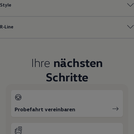
Style
Magazin
Lifestyle
Transport
Familie
Elektromobilität
R‑Line
Volkswagen R
Pannen- und Unfallhilfe
Volkswagen Kundenbetreuung
Ihre
nächsten
Schritte
Probefahrt vereinbaren