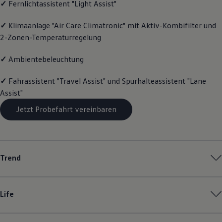
✓
Fernlichtassistent "Light Assist"
Motorenöl und Flüssigkeiten
Räder und Reifen
✓
Klimaanlage "Air Care Climatronic" mit Aktiv-Kombifilter und
Pannen- und Unfallhilfe
Economy Service
2-Zonen-Temperaturregelung
Volkswagen Teile
Zubehör
✓
Ambientebeleuchtung
Modellspezifisches Zubehör
Schutz und Pflege
Transport
✓
Fahrassistent "Travel Assist" und Spurhalteassistent "Lane
Entertainment und Elektronik
Assist"
Individualisieren
Wallbox und Ladekabel
Jetzt Probefahrt vereinbaren
Digitale Extras
Dienste für Ihr Modell finden
Volkswagen Apps, Login und Shop
Handy und Fahrzeug verbinden
Updates für Software, Karten und Radio
Trend
Über Ihr Auto
Vorgängermodelle
Kundeninformationen
Volkswagen Kundenbetreuung
Life
Warn- und Kontrollleuchten
Assistenzsysteme
Digitale Betriebsanleitung
Live Beratung