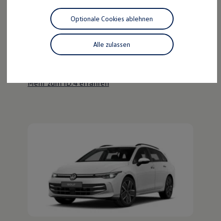
Motorenöl und Flüssigkeiten
Räder und Reifen
Optionale Cookies ablehnen
Pannen- und Unfallhilfe
Der ID.4
Economy Service
Volkswagen Teile
Alle zulassen
Kraftvoll wie ein SUV, nachhaltig wie ein ID.
Zubehör
Modellspezifisches Zubehör
Entdecken Sie den ID.4!
Schutz und Pflege
Transport
Mehr zum ID.4 erfahren
Entertainment und Elektronik
Individualisieren
Wallbox und Ladekabel
Digitale Extras
Dienste für Ihr Modell finden
Volkswagen Apps, Login und Shop
Handy und Fahrzeug verbinden
Updates für Software, Karten und Radio
Über Ihr Auto
Vorgängermodelle
Kundeninformationen
Volkswagen Kundenbetreuung
Warn- und Kontrollleuchten
Assistenzsysteme
Digitale Betriebsanleitung
Live Beratung