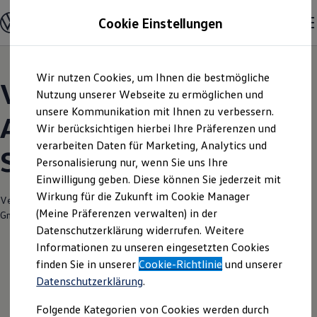
Modelle und Konfigurator
Cookie Einstellungen
Konfigurator
Modelle vergleichen
Konfiguration laden
Zum
Zum
Autosuche
Wir nutzen Cookies, um Ihnen die bestmögliche
Hauptinhalt
Footer
Elektroautos
Volkswagen Modelle |
springen
springen
Nutzung unserer Webseite zu ermöglichen und
ENERGY Sondermodelle
Nutzfahrzeuge
unsere Kommunikation mit Ihnen zu verbessern.
Autohaus Holst
SUV und CUV
Wir berücksichtigen hierbei Ihre Präferenzen und
Familienautos
verarbeiten Daten für Marketing, Analytics und
Kombis
Scheessel
Kompaktwagen
Personalisierung nur, wenn Sie uns Ihre
Sportwagen
Einwilligung geben. Diese können Sie jederzeit mit
Schnell verfügbare Fahrzeuge
Angebote und Produkte
Wirkung für die Zukunft im Cookie Manager
Verantwortlich für die Inhalte auf dieser Seite ist die Autohaus Holst
Aktuelle Angebote
(Meine Präferenzen verwalten) in der
GmbH
(
Impressum & Rechtliches
)
E-Auto-Förderung
Datenschutzerklärung widerrufen. Weitere
Volkswagen Marktplatz
Informationen zu unseren eingesetzten Cookies
Die ENERGY Sondermodelle
Junge Gebrauchtwagen und Gebrauchtwagen
finden Sie in unserer
Cookie-Richtlinie
und unserer
Volkswagen Zertifizierte Gebrauchtwagen
Datenschutzerklärung
.
Elektromobilität bei Gebrauchtwagen
Zubehör- und Serviceangebote
Folgende Kategorien von Cookies werden durch
Saisonangebote