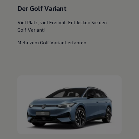
Magazin
Der Golf Variant
Lifestyle
Transport
Familie
Viel Platz, viel Freiheit. Entdecken Sie den
Elektromobilität
Golf Variant!
Volkswagen R
Pannen- und Unfallhilfe
Mehr zum Golf Variant erfahren
Volkswagen Kundenbetreuung