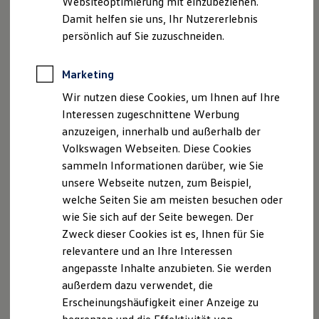
Websiteoptimierung mit einzubeziehen.
Elektrofahrzeugkonzepte
Damit helfen sie uns, Ihr Nutzererlebnis
ID. EVERY1
Reichweite
persönlich auf Sie zuzuschneiden.
Reichweite der ID. Modelle
Reichweite im Winter
Rekuperation
Marketing
Der neue ID.3 Neo
Laden
Wir nutzen diese Cookies, um Ihnen auf Ihre
Laden unterwegs
Laden Zuhause
Interessen zugeschnittene Werbung
So geht neu. Klar im Design. Stark im Alltag.
Ladestationen finden
anzuzeigen, innerhalb und außerhalb der
Entdecken Sie jetzt den neuen ID.3 Neo!
Ladezeitensimulator
Volkswagen Webseiten. Diese Cookies
Batterie
Sicherheit
Mehr zum ID.3 Neo erfahren
sammeln Informationen darüber, wie Sie
Garantie und Lebensdauer
unsere Webseite nutzen, zum Beispiel,
Nachhaltigkeit
welche Seiten Sie am meisten besuchen oder
Technologie
Kosten und Kauf
wie Sie sich auf der Seite bewegen. Der
Verbrauchskosten
Zweck dieser Cookies ist es, Ihnen für Sie
Kaufoptionen
relevantere und an Ihre Interessen
E-Auto-Förderung
Software und Konnektivität
angepasste Inhalte anzubieten. Sie werden
Die ID. Software 6
außerdem dazu verwendet, die
ID. Software Versionen und Updates
Erscheinungshäufigkeit einer Anzeige zu
Digitale Extras
Schnittstellen zu Ihrem ID.