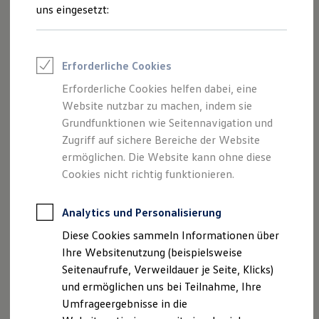
Reifenpakete
uns eingesetzt:
Leasing
Leasing-Angebote
Gebrauchtwagen Leasing
Junge Gebrauchtwagen-Leasing
Erforderliche Cookies
Elektroauto Leasing
Kleinwagen-Leasing
Erforderliche Cookies helfen dabei, eine
Leasing ohne Anzahlung
Der Polo
Website nutzbar zu machen, indem sie
Finanzierung
Autokredit mit Schlussrate
Grundfunktionen wie Seitennavigation und
Versicherungen und Garantien
Zugriff auf sichere Bereiche der Website
Kompakt, wendig und voller Möglichkeiten.
Kfz-Versicherung
ermöglichen. Die Website kann ohne diese
Entdecken Sie den Polo.
Restschuldversicherungen
Garantien
Cookies nicht richtig funktionieren.
Wartungsverträge
Mehr zum Polo erfahren
Geschäftskunden
Professional Class bei Volkswagen
Analytics und Personalisierung
Großkunden
Diese Cookies sammeln Informationen über
Behörden
Direktkunden
Ihre Websitenutzung (beispielsweise
Sonderfahrzeuge
Seitenaufrufe, Verweildauer je Seite, Klicks)
Anpfiff zum Gewinn
und ermöglichen uns bei Teilnahme, Ihre
Elektromobilität
Elektroautos
Umfrageergebnisse in die
ID. Tutorials