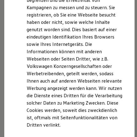
begrenzen und die Effektivität von
Hybridautos
Kampagnen zu messen und zu steuern. Sie
Marke und Erlebnis
registrieren, ob Sie eine Webseite besucht
Volkswagen R und R Experience
R-Modelle
haben oder nicht, sowie welche Inhalte
R Experience
Der T-Cross
genutzt worden sind. Dies basiert auf einer
Driving Experience
eindeutigen Identifikation Ihres Browsers
Volkswagen entdecken
Wendig, flexibel, vielseitig. Entdecken Sie den
Werkbesichtigung
sowie Ihres Internetgeräts. Die
Factory visit
T‑Cross.
Informationen können mit anderen
Lifestyle Shop
Webseiten oder Seiten Dritter, wie z.B.
T-Roc Kollektion
Mehr zum T-Cross erfahren
Golf Kollektion
Volkswagen Konzerngesellschaften oder
ID. Kollektion
Werbetreibenden, geteilt werden, sodass
Volkswagen Kollektion
Ihnen auch auf anderen Webseiten relevante
R-Kollektion
GTI Kollektion
Werbung angezeigt werden kann. Wir nutzen
Fußball Drop
die Dienste eines Dritten für die Verarbeitung
we drive football
solcher Daten zu Marketing Zwecken. Diese
#wedriveproud
Besitzer und Service
Cookies werden, soweit dies zweckdienlich
myVolkswagen
ist, oftmals mit Seitenfunktionalitäten von
Software Updates
Dritten verlinkt.
Service und Ersatzteile
Inspektion und HU/AU
Reparaturen und Checks