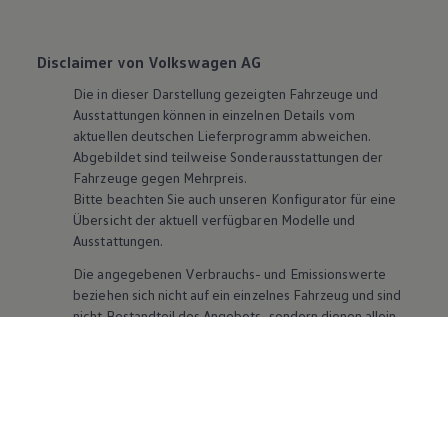
Disclaimer von Volkswagen AG
Die in dieser Darstellung gezeigten Fahrzeuge und
Ausstattungen können in einzelnen Details vom
aktuellen deutschen Lieferprogramm abweichen.
Abgebildet sind teilweise Sonderausstattungen der
Fahrzeuge gegen Mehrpreis.
Bitte beachten Sie auch unseren Konfigurator für eine
Übersicht der aktuell verfügbaren Modelle und
Ausstattungen.
Die angegebenen Verbrauchs- und Emissionswerte
beziehen sich nicht auf ein einzelnes Fahrzeug und sind
nicht Bestandteil des Angebots, sondern dienen allein
Vergleichszwecken zwischen den verschiedenen
Fahrzeugtypen. Zusatzausstattungen und
Zubehör
(Anbauteile, Reifenformat usw.) können relevante
Fahrzeugparameter, wie
z. B.
Gewicht, Rollwiderstand
und Aerodynamik verändern und neben Witterungs-
und Verkehrsbedingungen sowie dem individuellen