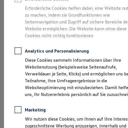
Reifenpakete
Leasing
Erforderliche Cookies helfen dabei, eine Website nu
Leasing-Angebote
zu machen, indem sie Grundfunktionen wie
Eine Klasse für sich.
Gebrauchtwagen Leasing
Seitennavigation und Zugriff auf sichere Bereiche de
Junge Gebrauchtwagen-Leasing
Elektroauto Leasing
Website ermöglichen. Die Website kann ohne diese
Der Golf.
Kleinwagen-Leasing
Cookies nicht richtig funktionieren.
Leasing ohne Anzahlung
Finanzierung
Autokredit mit Schlussrate
Analytics und Personalisierung
Versicherungen und Garantien
Kfz-Versicherung
Diese Cookies sammeln Informationen über Ihre
Restschuldversicherungen
Websitenutzung (beispielsweise Seitenaufrufe,
Garantien
Verweildauer je Seite, Klicks) und ermöglichen uns b
Wartungsverträge
Geschäftskunden
Teilnahme, Ihre Umfrageergebnisse in die
Professional Class bei Volkswagen
Websiteoptimierung mit einzubeziehen. Damit helfe
Großkunden
(
Impressum & Rechtliches
)
uns, Ihr Nutzererlebnis persönlich auf Sie zuzuschne
Behörden
Direktkunden
Sonderfahrzeuge
Marketing
Anpfiff zum Gewinn
Elektromobilität
Wir nutzen diese Cookies, um Ihnen auf Ihre Intere
Elektroautos
zugeschnittene Werbung anzuzeigen, innerhalb und
ID. Tutorials