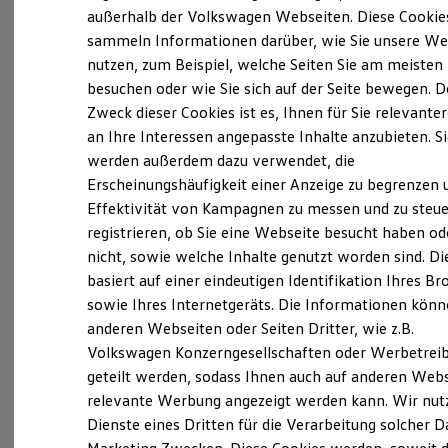
Probefahrt vereinbaren
Elektrofahrzeugkonzepte
außerhalb der Volkswagen Webseiten. Diese Cookie
ID. EVERY1
sammeln Informationen darüber, wie Sie unsere We
Reichweite
nutzen, zum Beispiel, welche Seiten Sie am meisten
Reichweite der ID. Modelle
Reichweite im Winter
besuchen oder wie Sie sich auf der Seite bewegen. D
Rekuperation
Zweck dieser Cookies ist es, Ihnen für Sie relevante
Fahrzeugangebot anfordern
Laden
an Ihre Interessen angepasste Inhalte anzubieten. S
Laden unterwegs
Laden Zuhause
werden außerdem dazu verwendet, die
Ladestationen finden
Erscheinungshäufigkeit einer Anzeige zu begrenzen 
Ladezeitensimulator
Effektivität von Kampagnen zu messen und zu steue
Batterie
Servicetermin buchen
Sicherheit
registrieren, ob Sie eine Webseite besucht haben od
Garantie und Lebensdauer
nicht, sowie welche Inhalte genutzt worden sind. Di
Nachhaltigkeit
basiert auf einer eindeutigen Identifikation Ihres B
Technologie
Kosten und Kauf
sowie Ihres Internetgeräts. Die Informationen kön
Verbrauchskosten
anderen Webseiten oder Seiten Dritter, wie z.B.
Serviceanfrage stellen
Kaufoptionen
Volkswagen Konzerngesellschaften oder Werbetrei
E-Auto-Förderung
Software und Konnektivität
geteilt werden, sodass Ihnen auch auf anderen Web
Die ID. Software 6
relevante Werbung angezeigt werden kann. Wir nut
ID. Software Versionen und Updates
Dienste eines Dritten für die Verarbeitung solcher D
Details des Golf
Digitale Extras
Schnittstellen zu Ihrem ID.