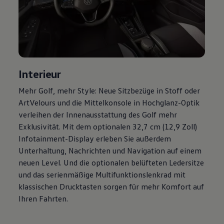
Magazin
Lifestyle
Transport
Familie
Elektromobilität
Volkswagen R
Pannen- und Unfallhilfe
Volkswagen Kundenbetreuung
Interieur
Mehr
Golf
, mehr Style: Neue Sitzbezüge in Stoff oder
ArtVelours und die Mittelkonsole in Hochglanz-Optik
verleihen der Innenausstattung des
Golf
mehr
Exklusivität. Mit dem optionalen 32,7 cm (12,9 Zoll)
Infotainment-Display erleben Sie außerdem
Unterhaltung, Nachrichten und Navigation auf einem
neuen Level. Und die optionalen belüfteten Ledersitze
und das serienmäßige Multifunktionslenkrad mit
klassischen Drucktasten sorgen für mehr Komfort auf
Ihren Fahrten.