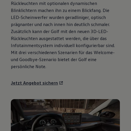
Rückleuchten mit optionalen dynamischen
Motorenöl und Flüssigkeiten
Räder und Reifen
Blinklichtern machen ihn zu einem Blickfang. Die
Pannen- und Unfallhilfe
LED-Scheinwerfer wurden geradliniger, optisch
Economy Service
prägnanter und nach innen hin deutlich schmaler.
Volkswagen Teile
Zubehör
Zusätzlich kann der
Golf
mit den neuen 3D-LED-
Modellspezifisches Zubehör
Rückleuchten ausgestattet werden, die über das
Schutz und Pflege
Infotainmentsystem individuell konfigurierbar sind.
Transport
Entertainment und Elektronik
Mit drei verschiedenen Szenarien für das Welcome-
Individualisieren
und Goodbye-Szenario bietet der
Golf
eine
Wallbox und Ladekabel
persönliche Note.
Digitale Extras
Dienste für Ihr Modell finden
Volkswagen Apps, Login und Shop
Jetzt Angebot sichern
Handy und Fahrzeug verbinden
Updates für Software, Karten und Radio
Über Ihr Auto
Vorgängermodelle
Kundeninformationen
Volkswagen Kundenbetreuung
Warn- und Kontrollleuchten
Assistenzsysteme
Digitale Betriebsanleitung
Live Beratung