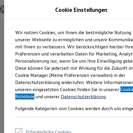
Modelle und Konfigurator
Cookie Einstellungen
Konfigurator
Modelle vergleichen
Konfiguration laden
Zum
Zum
Autosuche
Wir nutzen Cookies, um Ihnen die bestmögliche Nutzung
Hauptinhalt
Footer
Elektroautos
springen
springen
unserer Webseite zu ermöglichen und unsere Kommunika
ENERGY Sondermodelle
Nutzfahrzeuge
mit Ihnen zu verbessern. Wir berücksichtigen hierbei Ihr
SUV und CUV
Präferenzen und verarbeiten Daten für Marketing, Analyt
Familienautos
Personalisierung nur, wenn Sie uns Ihre Einwilligung gebe
Kombis
Kompaktwagen
Diese können Sie jederzeit mit Wirkung für die Zukunft i
Sportwagen
Cookie Manager (Meine Präferenzen verwalten) in der
Schnell verfügbare Fahrzeuge
Angebote und Produkte
Datenschutzerklärung widerrufen. Weitere Informatione
Aktuelle Angebote
unseren eingesetzten Cookies finden Sie in unserer
Cooki
E-Auto-Förderung
Richtlinie
und unserer
Datenschutzerklärung
.
Volkswagen Marktplatz
Die ENERGY Sondermodelle
Folgende Kategorien von Cookies werden durch uns einge
Junge Gebrauchtwagen und Gebrauchtwagen
Volkswagen Zertifizierte Gebrauchtwagen
Elektromobilität bei Gebrauchtwagen
Zubehör- und Serviceangebote
Saisonangebote
Erforderliche Cookies