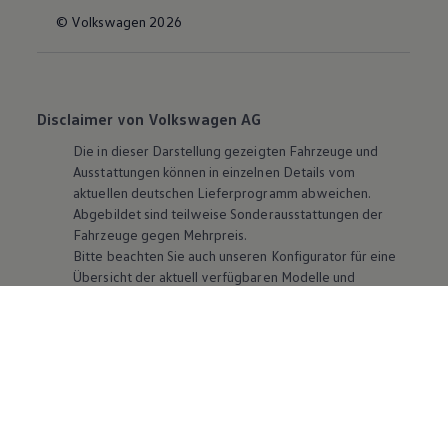
© Volkswagen 2026
Disclaimer von Volkswagen AG
Die in dieser Darstellung gezeigten Fahrzeuge und
Ausstattungen können in einzelnen Details vom
aktuellen deutschen Lieferprogramm abweichen.
Abgebildet sind teilweise Sonderausstattungen der
Fahrzeuge gegen Mehrpreis.
Bitte beachten Sie auch unseren Konfigurator für eine
Übersicht der aktuell verfügbaren Modelle und
Ausstattungen.
Die angegebenen Verbrauchs- und Emissionswerte
beziehen sich nicht auf ein einzelnes Fahrzeug und sind
nicht Bestandteil des Angebots, sondern dienen allein
Vergleichszwecken zwischen den verschiedenen
Fahrzeugtypen. Zusatzausstattungen und
Zubehör
(Anbauteile, Reifenformat usw.) können relevante