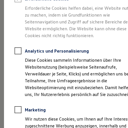
Reifenpakete
Leasing
Erforderliche Cookies helfen dabei, eine Website nu
Leasing-Angebote
zu machen, indem sie Grundfunktionen wie
Eleganzschön
Gebrauchtwagen Leasing
Seitennavigation und Zugriff auf sichere Bereiche de
Junge Gebrauchtwagen-Leasing
Elektroauto Leasing
Website ermöglichen. Die Website kann ohne diese
großartig.
Der Passat.
Kleinwagen-Leasing
Cookies nicht richtig funktionieren.
Leasing ohne Anzahlung
Finanzierung
Autokredit mit Schlussrate
Analytics und Personalisierung
Versicherungen und Garantien
Kfz-Versicherung
Diese Cookies sammeln Informationen über Ihre
Restschuldversicherungen
Websitenutzung (beispielsweise Seitenaufrufe,
Garantien
Verweildauer je Seite, Klicks) und ermöglichen uns b
Wartungsverträge
Geschäftskunden
Teilnahme, Ihre Umfrageergebnisse in die
Professional Class bei Volkswagen
Websiteoptimierung mit einzubeziehen. Damit helfe
Großkunden
uns, Ihr Nutzererlebnis persönlich auf Sie zuzuschne
Behörden
(
Impressum & Rechtliches
)
Direktkunden
Sonderfahrzeuge
Marketing
Anpfiff zum Gewinn
Elektromobilität
Wir nutzen diese Cookies, um Ihnen auf Ihre Intere
Elektroautos
zugeschnittene Werbung anzuzeigen, innerhalb und
ID. Tutorials