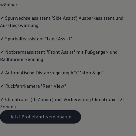
wählbar
Magazin
Lifestyle
Transport
✓
Spurwechselassistent "Side Assist", Ausparkassistent und
Familie
Ausstiegswarnung
Elektromobilität
Volkswagen R
Pannen- und Unfallhilfe
✓
Spurhalteassistent "Lane Assist"
Volkswagen Kundenbetreuung
✓
Notbremsassistent "Front Assist" mit Fußgänger- und
Radfahrererkennung
✓
Automatische Distanzregelung ACC "stop & go"
✓
Rückfahrkamera "Rear View"
✓
Climatronic ( 1-Zonen ) mit Vorbereitung Climatronic ( 2-
Zonen )
Jetzt Probefahrt vereinbaren