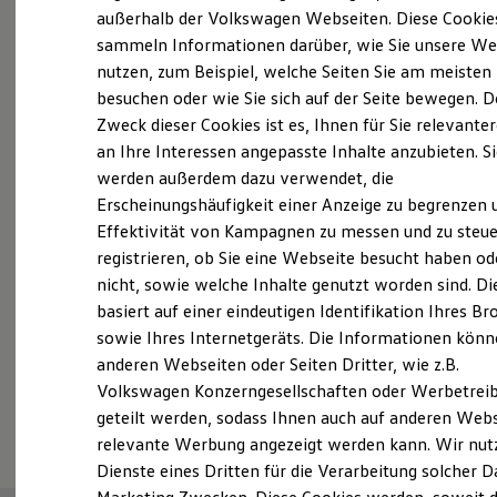
Elektrofahrzeugkonzepte
außerhalb der Volkswagen Webseiten. Diese Cookie
Probefahrt vereinbaren
ID. EVERY1
sammeln Informationen darüber, wie Sie unsere We
Reichweite
nutzen, zum Beispiel, welche Seiten Sie am meisten
Reichweite der ID. Modelle
Reichweite im Winter
besuchen oder wie Sie sich auf der Seite bewegen. D
Rekuperation
Zweck dieser Cookies ist es, Ihnen für Sie relevante
Laden
an Ihre Interessen angepasste Inhalte anzubieten. S
Fahrzeugangebot anfordern
Laden unterwegs
Laden Zuhause
werden außerdem dazu verwendet, die
Ladestationen finden
Erscheinungshäufigkeit einer Anzeige zu begrenzen 
Ladezeitensimulator
Effektivität von Kampagnen zu messen und zu steue
Batterie
Sicherheit
registrieren, ob Sie eine Webseite besucht haben od
Garantie und Lebensdauer
Servicetermin buchen
nicht, sowie welche Inhalte genutzt worden sind. Di
Nachhaltigkeit
basiert auf einer eindeutigen Identifikation Ihres B
Technologie
Kosten und Kauf
sowie Ihres Internetgeräts. Die Informationen kön
Verbrauchskosten
anderen Webseiten oder Seiten Dritter, wie z.B.
Kaufoptionen
Volkswagen Konzerngesellschaften oder Werbetrei
E-Auto-Förderung
Serviceanfrage stellen
Software und Konnektivität
geteilt werden, sodass Ihnen auch auf anderen Web
Die ID. Software 6
relevante Werbung angezeigt werden kann. Wir nut
ID. Software Versionen und Updates
Dienste eines Dritten für die Verarbeitung solcher D
Digitale Extras
Schnittstellen zu Ihrem ID.