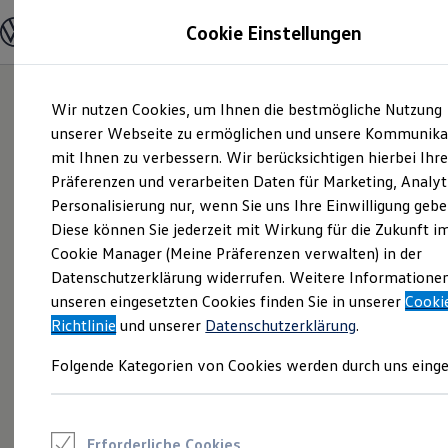
Modelle und Konfigurator
Cookie Einstellungen
Konfigurator
Modelle vergleichen
Konfiguration laden
Zum
Zum
Autosuche
Wir nutzen Cookies, um Ihnen die bestmögliche Nutzung
Hauptinhalt
Footer
Elektroautos
springen
springen
unserer Webseite zu ermöglichen und unsere Kommunika
ENERGY Sondermodelle
Nutzfahrzeuge
mit Ihnen zu verbessern. Wir berücksichtigen hierbei Ihr
SUV und CUV
Präferenzen und verarbeiten Daten für Marketing, Analyt
Familienautos
Personalisierung nur, wenn Sie uns Ihre Einwilligung gebe
Kombis
Kompaktwagen
Diese können Sie jederzeit mit Wirkung für die Zukunft i
Sportwagen
Cookie Manager (Meine Präferenzen verwalten) in der
Schnell verfügbare Fahrzeuge
Angebote und Produkte
Datenschutzerklärung widerrufen. Weitere Informatione
Aktuelle Angebote
unseren eingesetzten Cookies finden Sie in unserer
Cooki
E-Auto-Förderung
Richtlinie
und unserer
Datenschutzerklärung
.
Volkswagen Marktplatz
Die ENERGY Sondermodelle
Folgende Kategorien von Cookies werden durch uns einge
Junge Gebrauchtwagen und Gebrauchtwagen
Volkswagen Zertifizierte Gebrauchtwagen
Elektromobilität bei Gebrauchtwagen
Zubehör- und Serviceangebote
Saisonangebote
Erforderliche Cookies