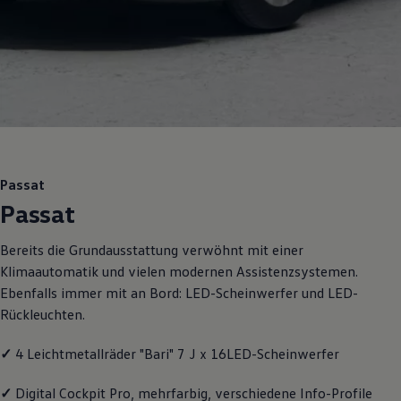
Motorenöl und Flüssigkeiten
Räder und Reifen
Pannen- und Unfallhilfe
Economy Service
Volkswagen Teile
Zubehör
Modellspezifisches Zubehör
Schutz und Pflege
Transport
Entertainment und Elektronik
Individualisieren
Passat
Wallbox und Ladekabel
Passat
Digitale Extras
Dienste für Ihr Modell finden
Volkswagen Apps, Login und Shop
Bereits die Grundausstattung verwöhnt mit einer
Handy und Fahrzeug verbinden
Klimaautomatik und vielen modernen Assistenzsystemen.
Updates für Software, Karten und Radio
Über Ihr Auto
Ebenfalls immer mit an Bord: LED-Scheinwerfer und LED-
Vorgängermodelle
Rückleuchten.
Kundeninformationen
Volkswagen Kundenbetreuung
Warn- und Kontrollleuchten
✓
4 Leichtmetallräder "Bari" 7 J x 16LED-Scheinwerfer
Assistenzsysteme
Digitale Betriebsanleitung
✓
Digital Cockpit Pro, mehrfarbig, verschiedene Info-Profile
Live Beratung