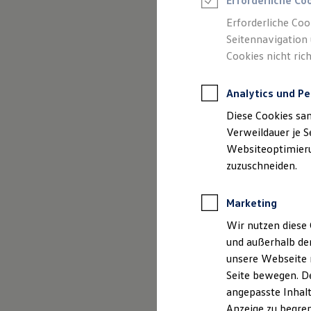
Erforderliche Co
Reifenpakete
Leasing
Erforderliche Coo
Leasing-Angebote
Seitennavigation 
Gebrauchtwagen Leasing
Cookies nicht rich
Junge Gebrauchtwagen-Leasing
Elektroauto Leasing
Kleinwagen-Leasing
Analytics und Pe
Leasing ohne Anzahlung
(
Impressum & Rechtliches
)
Finanzierung
Diese Cookies sa
Autokredit mit Schlussrate
Versicherungen und Garantien
Verweildauer je S
Kfz-Versicherung
Websiteoptimierun
Restschuldversicherungen
zuzuschneiden.
Garantien
Wartungsverträge
Geschäftskunden
Marketing
Professional Class bei Volkswagen
Großkunden
Wir nutzen diese 
Behörden
und außerhalb de
Direktkunden
Sonderfahrzeuge
unsere Webseite n
Anpfiff zum Gewinn
Seite bewegen. De
Elektromobilität
angepasste Inhalt
Elektroautos
ID. Tutorials
Anzeige zu begren