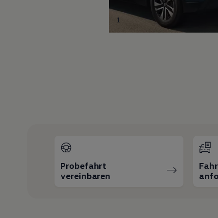
1
Probefahrt
Fah
vereinbaren
anfo