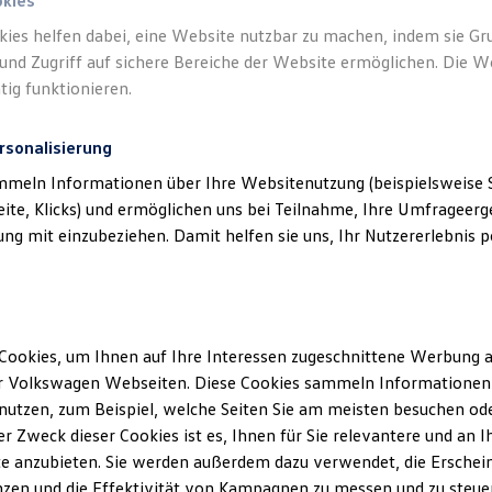
okies
kies helfen dabei, eine Website nutzbar zu machen, indem sie G
und Zugriff auf sichere Bereiche der Website ermöglichen. Die W
tig funktionieren.
rsonalisierung
mmeln Informationen über Ihre Websitenutzung (beispielsweise S
eite, Klicks) und ermöglichen uns bei Teilnahme, Ihre Umfrageerge
g mit einzubeziehen. Damit helfen sie uns, Ihr Nutzererlebnis pe
Cookies, um Ihnen auf Ihre Interessen zugeschnittene Werbung a
r Volkswagen Webseiten. Diese Cookies sammeln Informationen 
utzen, zum Beispiel, welche Seiten Sie am meisten besuchen oder
r Zweck dieser Cookies ist es, Ihnen für Sie relevantere und an I
e anzubieten. Sie werden außerdem dazu verwendet, die Erschein
ID.4
ENERGY
zen und die Effektivität von Kampagnen zu messen und zu steuern