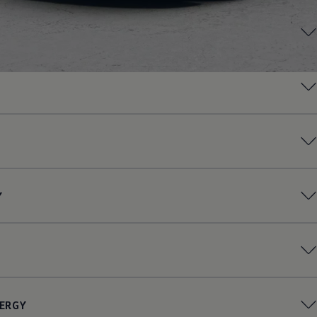
Y
ERGY