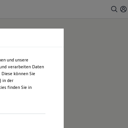
hen und unsere
 und verarbeiten Daten
. Diese können Sie
 in der
es finden Sie in