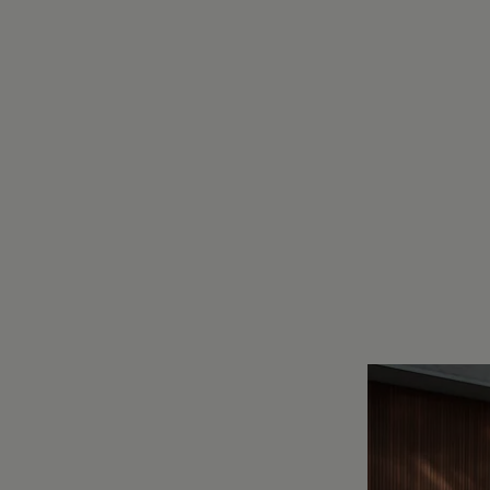
Motorenöl und Flüssigkeiten
Räder und Reifen
Pannen- und Unfallhilfe
Economy Service
Volkswagen Teile
Zubehör
Modellspezifisches Zubehör
Schutz und Pflege
Transport
Entertainment und Elektronik
Individualisieren
Wallbox und Ladekabel
Digitale Extras
Dienste für Ihr Modell finden
Volkswagen Apps, Login und Shop
Handy und Fahrzeug verbinden
Updates für Software, Karten und Radio
Über Ihr Auto
Vorgängermodelle
Kundeninformationen
Volkswagen Kundenbetreuung
Warn- und Kontrollleuchten
Assistenzsysteme
Digitale Betriebsanleitung
Live Beratung