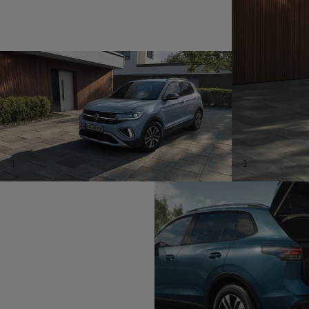
Magazin
Lifestyle
Transport
Familie
Elektromobilität
Volkswagen R
Pannen- und Unfallhilfe
Volkswagen Kundenbetreuung
1
1