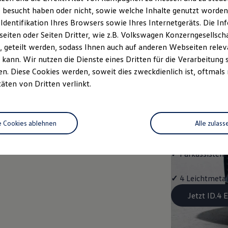
Aussta
 besucht haben oder nicht, sowie welche Inhalte genutzt worden s
 Identifikation Ihres Browsers sowie Ihres Internetgeräts. Die 
✓
Multifunktion
iten oder Seiten Dritter, wie z.B. Volkswagen Konzerngesellsch
 geteilt werden, sodass Ihnen auch auf anderen Webseiten rel
✓
"Easy Open & 
kann. Wir nutzen die Dienste eines Dritten für die Verarbeitung 
Schließung, mit
. Diese Cookies werden, soweit dies zweckdienlich ist, oftmals
täten von Dritten verlinkt.
✓
Fahrassistent
Assist"
e Cookies ablehnen
Alle zulass
✓
Navigationss
✓
Parkassistent 
✓
4 Leichtmetal
Jetzt ID.4