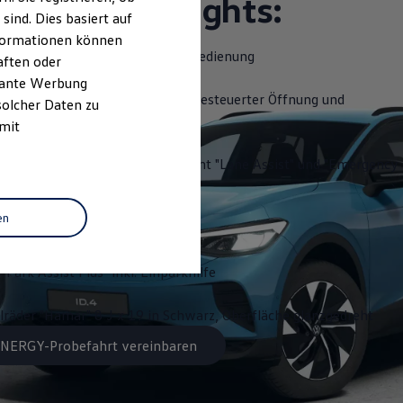
ttungshighlights:
ind. Dies basiert auf
Informationen können
slenkrad beheizbar, mit Touch-Bedienung
aften oder
evante Werbung
Close" - Heckklappe mit sensorgesteuerter Öffnung und
solcher Daten zu
 Fernentriegelung
 mit
 "Travel Assist", Spurhalteassistent "Lane Assist" und "Emergency
en
ystem "Discover Pro"
"Park Assist Plus" inkl. Einparkhilfe
lräder "Hamar" 8 J x 19 in Schwarz, Oberfläche glanzgedreht
 ENERGY-Probefahrt vereinbaren