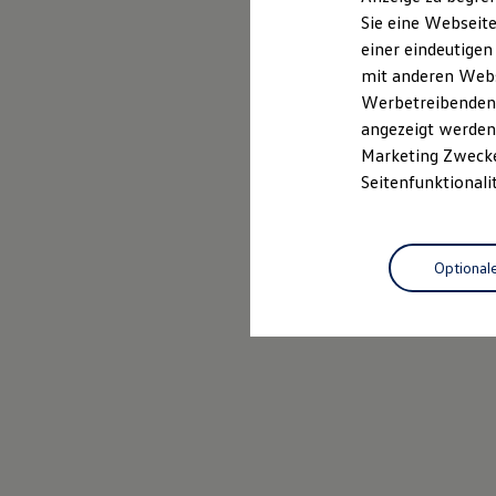
Elektrofahrzeugkonzepte
Sie eine Webseite
ID. EVERY1
einer eindeutigen
Reichweite
Reichweite der ID. Modelle
mit anderen Webse
Reichweite im Winter
Werbetreibenden,
Rekuperation
angezeigt werden 
Laden
Laden unterwegs
Marketing Zwecken
Laden Zuhause
Seitenfunktionali
Ladestationen finden
Ladezeitensimulator
Batterie
Sicherheit
Optional
Garantie und Lebensdauer
Nachhaltigkeit
Technologie
Kosten und Kauf
Verbrauchskosten
Kaufoptionen
E-Auto-Förderung
Software und Konnektivität
Die ID. Software 6
ID. Software Versionen und Updates
Digitale Extras
Schnittstellen zu Ihrem ID.