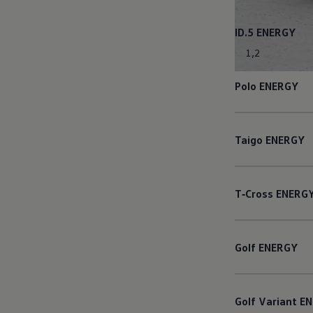
ID.5
ENERGY
1
,
2
Polo
ENERGY
Taigo
ENERGY
T‑Cross
ENERG
Golf
ENERGY
Golf
Variant
EN