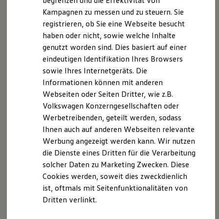
begrenzen und die Effektivität von
Hybridautos
Datenschutzerklärung
Kampagnen zu messen und zu steuern. Sie
Marke und Erlebnis
registrieren, ob Sie eine Webseite besucht
Volkswagen R und R Experience
R-Modelle
haben oder nicht, sowie welche Inhalte
A. Verantwortlicher
R Experience
genutzt worden sind. Dies basiert auf einer
Driving Experience
eindeutigen Identifikation Ihres Browsers
Volkswagen entdecken
Wir freuen uns, dass Sie unsere Webseite der
Werkbesichtigung
sowie Ihres Internetgeräts. Die
Autohaus Schlögl GmbH & Co. KG, Trostberger Str. 1 +
Factory visit
Informationen können mit anderen
3, 83301 Traunreut,
info@schloegl.de
besuchen. Im
Lifestyle Shop
Webseiten oder Seiten Dritter, wie z.B.
T-Roc Kollektion
Folgenden informieren wir Sie über die Verarbeitung
Golf Kollektion
Volkswagen Konzerngesellschaften oder
Ihrer personenbezogenen Daten durch uns im
ID. Kollektion
Werbetreibenden, geteilt werden, sodass
Zusammenhang mit Ihrem Besuch unserer Webseite.
Volkswagen Kollektion
Ihnen auch auf anderen Webseiten relevante
R-Kollektion
GTI Kollektion
B. Verarbeitung Ihrer personenbezogenen Daten
Werbung angezeigt werden kann. Wir nutzen
Fußball Drop
die Dienste eines Dritten für die Verarbeitung
we drive football
Unsere Webseite bietet Ihnen verschiedene
solcher Daten zu Marketing Zwecken. Diese
#wedriveproud
Besitzer und Service
Angebote, die wir Ihnen in Bezug auf dabei durch uns
Cookies werden, soweit dies zweckdienlich
myVolkswagen
verarbeitete personenbezogene Daten im Folgenden
ist, oftmals mit Seitenfunktionalitäten von
Software Updates
näher erläutern möchten. Bei der Datenverarbeitung
Dritten verlinkt.
Service und Ersatzteile
Inspektion und HU/AU
im Zusammenhang mit unserer Webseite unterstützt
Reparaturen und Checks