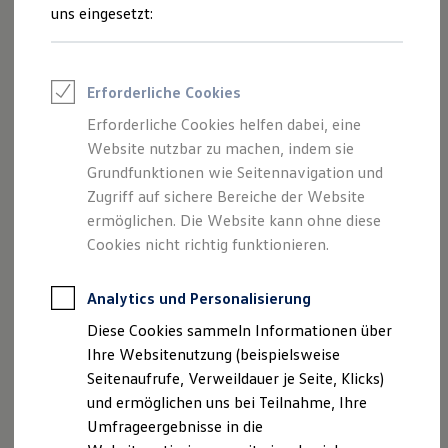
und Angeboten, die auf dieser Website
Reifenpakete
uns eingesetzt:
Leasing
speziell aufgeführt sind.
Leasing-Angebote
Gebrauchtwagen Leasing
Junge Gebrauchtwagen-Leasing
Erforderliche Cookies
Elektroauto Leasing
Kleinwagen-Leasing
Erforderliche Cookies helfen dabei, eine
Impressum
Leasing ohne Anzahlung
Website nutzbar zu machen, indem sie
Finanzierung
Autokredit mit Schlussrate
Grundfunktionen wie Seitennavigation und
Datenschutzerklärung
Versicherungen und Garantien
Zugriff auf sichere Bereiche der Website
Kfz-Versicherung
Nutzung von Terminbuchung Online
ermöglichen. Die Website kann ohne diese
Restschuldversicherungen
Garantien
Cookies nicht richtig funktionieren.
Wartungsverträge
Geschäftskunden
Impressum
Professional Class bei Volkswagen
Analytics und Personalisierung
Großkunden
Diese Cookies sammeln Informationen über
Behörden
AH Schlögl GmbH & Co KG
Direktkunden
Ihre Websitenutzung (beispielsweise
Sonderfahrzeuge
Trostberger Str. 1 + 3
Seitenaufrufe, Verweildauer je Seite, Klicks)
Anpfiff zum Gewinn
83301 Traunreut
und ermöglichen uns bei Teilnahme, Ihre
Elektromobilität
Elektroautos
Umfrageergebnisse in die
ID. Tutorials
Telefon: 08669 / 5091-0