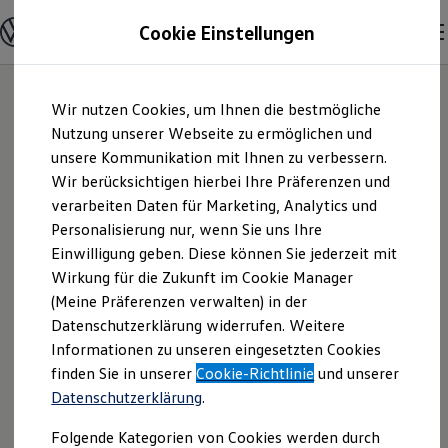
Modelle und Konfigurator
Cookie Einstellungen
Konfigurator
Modelle vergleichen
Konfiguration laden
Zum
Zum
Autosuche
Wir nutzen Cookies, um Ihnen die bestmögliche
Hauptinhalt
Footer
Elektroautos
springen
springen
Nutzung unserer Webseite zu ermöglichen und
ENERGY Sondermodelle
Nutzfahrzeuge
unsere Kommunikation mit Ihnen zu verbessern.
Autohaus Schlögl
SUV und CUV
Wir berücksichtigen hierbei Ihre Präferenzen und
Familienautos
verarbeiten Daten für Marketing, Analytics und
Kombis
GmbH & Co. KG |
Kompaktwagen
Personalisierung nur, wenn Sie uns Ihre
Sportwagen
Einwilligung geben. Diese können Sie jederzeit mit
Impressum &
Schnell verfügbare Fahrzeuge
Angebote und Produkte
Wirkung für die Zukunft im Cookie Manager
Aktuelle Angebote
(Meine Präferenzen verwalten) in der
Rechtliches
E-Auto-Förderung
Datenschutzerklärung widerrufen. Weitere
Volkswagen Marktplatz
Informationen zu unseren eingesetzten Cookies
Die ENERGY Sondermodelle
Junge Gebrauchtwagen und Gebrauchtwagen
Hier finden Sie Informationen über uns
finden Sie in unserer
Cookie-Richtlinie
und unserer
Volkswagen Zertifizierte Gebrauchtwagen
Datenschutzerklärung
.
(Autohaus Schlögl GmbH & Co. KG) als
Elektromobilität bei Gebrauchtwagen
Zubehör- und Serviceangebote
verantwortlichen Anbieter von Inhalten
Folgende Kategorien von Cookies werden durch
Saisonangebote