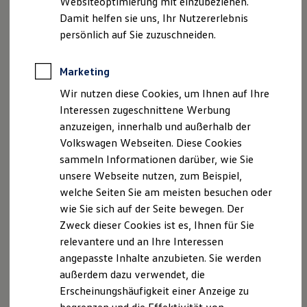
Websiteoptimierung mit einzubeziehen.
Elektrofahrzeugkonzepte
Fax: 08669 / 5091-80
Damit helfen sie uns, Ihr Nutzererlebnis
ID. EVERY1
E-Mail:
info@schloegl.de
Reichweite
persönlich auf Sie zuzuschneiden.
Reichweite der ID. Modelle
Reichweite im Winter
Geschäftsführer: Willibald Schlögl und Eduard Schlögl
Rekuperation
Marketing
USt.-ID: DE812602240
Laden
Handelsregister: Traunstein HRB 11731,
Wir nutzen diese Cookies, um Ihnen auf Ihre
Laden unterwegs
Laden Zuhause
Registergericht HRA A2439
Interessen zugeschnittene Werbung
Ladestationen finden
Hinweis gemäß § 36
anzuzeigen, innerhalb und außerhalb der
Ladezeitensimulator
Verbraucherstreitbeilegungsgesetz (VSBG)
Volkswagen Webseiten. Diese Cookies
Batterie
Sicherheit
Wir sind zur Teilnahme an einem
sammeln Informationen darüber, wie Sie
Garantie und Lebensdauer
Streitbeilegungsverfahren bei folgender
unsere Webseite nutzen, zum Beispiel,
Nachhaltigkeit
Verbraucherschlichtungsstelle bereit:
welche Seiten Sie am meisten besuchen oder
Technologie
Kosten und Kauf
wie Sie sich auf der Seite bewegen. Der
Verbrauchskosten
Allgemeine VerbraucherschlichtungsstelleDEs
Zweck dieser Cookies ist es, Ihnen für Sie
Kaufoptionen
Zentrums für Schlichtung e.V.
relevantere und an Ihre Interessen
E-Auto-Förderung
Straßburger Straße 8
Software und Konnektivität
angepasste Inhalte anzubieten. Sie werden
Die ID. Software 6
77694 Kehl am Rhein
außerdem dazu verwendet, die
ID. Software Versionen und Updates
Erscheinungshäufigkeit einer Anzeige zu
Digitale Extras
Schnittstellen zu Ihrem ID.