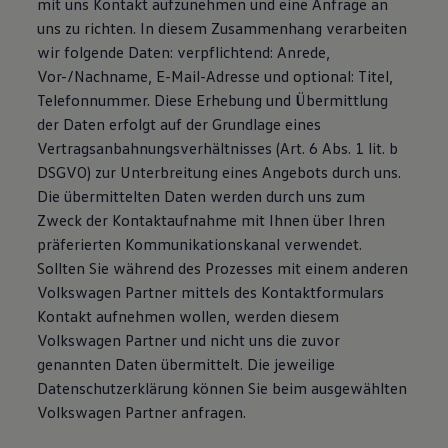
mit uns Kontakt aufzunehmen und eine Anfrage an
Magazin
uns zu richten. In diesem Zusammenhang verarbeiten
Lifestyle
wir folgende Daten: verpflichtend: Anrede,
Transport
Familie
Vor-/Nachname, E-Mail-Adresse und optional: Titel,
Elektromobilität
Telefonnummer. Diese Erhebung und Übermittlung
Volkswagen R
der Daten erfolgt auf der Grundlage eines
Pannen- und Unfallhilfe
Volkswagen Kundenbetreuung
Vertragsanbahnungsverhältnisses (Art. 6 Abs. 1 lit. b
DSGVO) zur Unterbreitung eines Angebots durch uns.
Die übermittelten Daten werden durch uns zum
Zweck der Kontaktaufnahme mit Ihnen über Ihren
präferierten Kommunikationskanal verwendet.
Sollten Sie während des Prozesses mit einem anderen
Volkswagen Partner mittels des Kontaktformulars
Kontakt aufnehmen wollen, werden diesem
Volkswagen Partner und nicht uns die zuvor
genannten Daten übermittelt. Die jeweilige
Datenschutzerklärung können Sie beim ausgewählten
Volkswagen Partner anfragen.