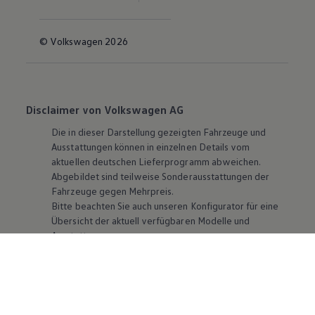
© Volkswagen 2026
Disclaimer von Volkswagen AG
Die in dieser Darstellung gezeigten Fahrzeuge und
Ausstattungen können in einzelnen Details vom
aktuellen deutschen Lieferprogramm abweichen.
Abgebildet sind teilweise Sonderausstattungen der
Fahrzeuge gegen Mehrpreis.
Bitte beachten Sie auch unseren Konfigurator für eine
Übersicht der aktuell verfügbaren Modelle und
Ausstattungen.
Die angegebenen Verbrauchs- und Emissionswerte
beziehen sich nicht auf ein einzelnes Fahrzeug und sind
nicht Bestandteil des Angebots, sondern dienen allein
Vergleichszwecken zwischen den verschiedenen