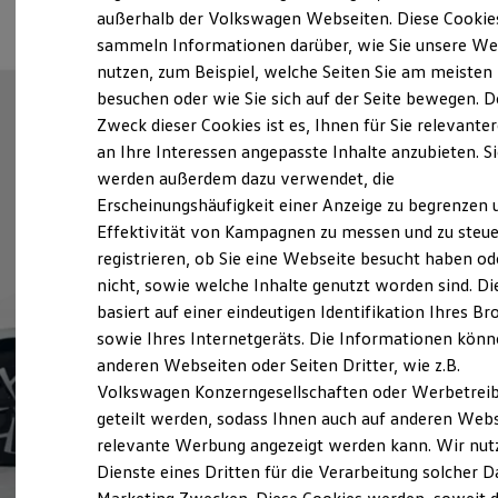
Elektrofahrzeugkonzepte
außerhalb der Volkswagen Webseiten. Diese Cookie
ID. EVERY1
sammeln Informationen darüber, wie Sie unsere We
Reichweite
nutzen, zum Beispiel, welche Seiten Sie am meisten
Reichweite der ID. Modelle
Reichweite im Winter
besuchen oder wie Sie sich auf der Seite bewegen. D
Rekuperation
Zweck dieser Cookies ist es, Ihnen für Sie relevante
Laden
an Ihre Interessen angepasste Inhalte anzubieten. S
Laden unterwegs
Laden Zuhause
werden außerdem dazu verwendet, die
Ladestationen finden
Erscheinungshäufigkeit einer Anzeige zu begrenzen 
Ladezeitensimulator
Effektivität von Kampagnen zu messen und zu steue
Batterie
Sicherheit
registrieren, ob Sie eine Webseite besucht haben od
Garantie und Lebensdauer
nicht, sowie welche Inhalte genutzt worden sind. Di
Nachhaltigkeit
basiert auf einer eindeutigen Identifikation Ihres B
Technologie
Kosten und Kauf
sowie Ihres Internetgeräts. Die Informationen kön
Verbrauchskosten
anderen Webseiten oder Seiten Dritter, wie z.B.
Kaufoptionen
Volkswagen Konzerngesellschaften oder Werbetrei
E-Auto-Förderung
Software und Konnektivität
geteilt werden, sodass Ihnen auch auf anderen Web
Die ID. Software 6
relevante Werbung angezeigt werden kann. Wir nut
ID. Software Versionen und Updates
Dienste eines Dritten für die Verarbeitung solcher D
Digitale Extras
Schnittstellen zu Ihrem ID.