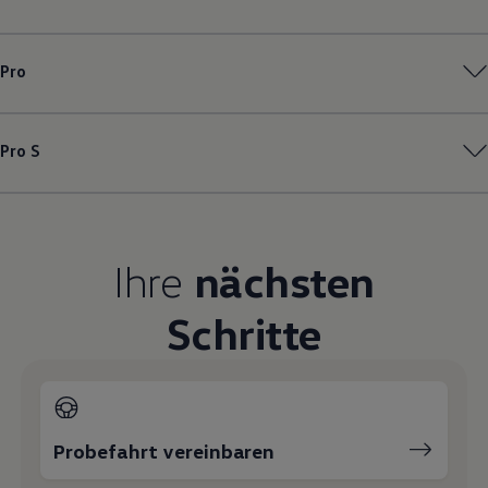
Magazin
Lifestyle
Transport
Pro
Familie
Elektromobilität
Volkswagen R
Pannen- und Unfallhilfe
Pro S
Volkswagen Kundenbetreuung
Ihre
nächsten
Schritte
Probefahrt vereinbaren