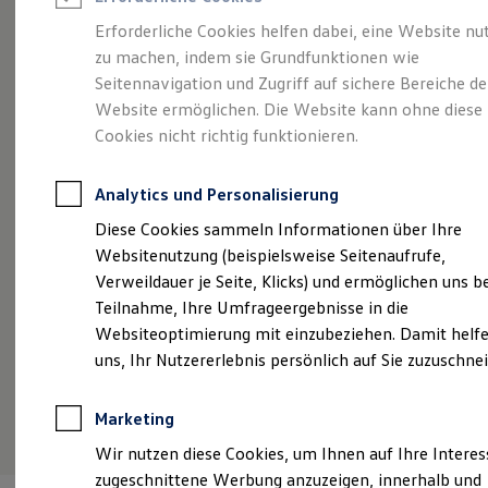
Reifenpakete
Leasing
Erforderliche Cookies helfen dabei, eine Website nu
Leasing-Angebote
zu machen, indem sie Grundfunktionen wie
Voll im Leben.
Gebrauchtwagen Leasing
Seitennavigation und Zugriff auf sichere Bereiche de
Junge Gebrauchtwagen-Leasing
Elektroauto Leasing
Website ermöglichen. Die Website kann ohne diese
Vollelektrisch.
Der
Kleinwagen-Leasing
Cookies nicht richtig funktionieren.
Leasing ohne Anzahlung
ID.3
Finanzierung
Autokredit mit Schlussrate
Analytics und Personalisierung
Versicherungen und Garantien
Kfz-Versicherung
Diese Cookies sammeln Informationen über Ihre
Restschuldversicherungen
Websitenutzung (beispielsweise Seitenaufrufe,
Garantien
Verweildauer je Seite, Klicks) und ermöglichen uns b
Wartungsverträge
Geschäftskunden
Teilnahme, Ihre Umfrageergebnisse in die
Professional Class bei Volkswagen
Websiteoptimierung mit einzubeziehen. Damit helfe
Großkunden
uns, Ihr Nutzererlebnis persönlich auf Sie zuzuschne
Behörden
Direktkunden
Sonderfahrzeuge
(
Impressum & Rechtliches
)
Marketing
Anpfiff zum Gewinn
Elektromobilität
Wir nutzen diese Cookies, um Ihnen auf Ihre Intere
Elektroautos
zugeschnittene Werbung anzuzeigen, innerhalb und
ID. Tutorials