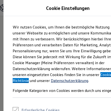
Modelle und Konfigurator
Cookie Einstellungen
Konfigurator
Modelle vergleichen
Konfiguration laden
Zum
Zum
Autosuche
Wir nutzen Cookies, um Ihnen die bestmögliche Nutzung
Hauptinhalt
Footer
Elektroautos
springen
springen
unserer Webseite zu ermöglichen und unsere Kommunika
ENERGY Sondermodelle
Nutzfahrzeuge
mit Ihnen zu verbessern. Wir berücksichtigen hierbei Ihr
SUV und CUV
Präferenzen und verarbeiten Daten für Marketing, Analyt
Familienautos
Personalisierung nur, wenn Sie uns Ihre Einwilligung gebe
Kombis
Kompaktwagen
Diese können Sie jederzeit mit Wirkung für die Zukunft i
Sportwagen
Cookie Manager (Meine Präferenzen verwalten) in der
Schnell verfügbare Fahrzeuge
Angebote und Produkte
Datenschutzerklärung widerrufen. Weitere Informatione
Aktuelle Angebote
unseren eingesetzten Cookies finden Sie in unserer
Cooki
E-Auto-Förderung
Richtlinie
und unserer
Datenschutzerklärung
.
Volkswagen Marktplatz
Die ENERGY Sondermodelle
Folgende Kategorien von Cookies werden durch uns einge
Junge Gebrauchtwagen und Gebrauchtwagen
Volkswagen Zertifizierte Gebrauchtwagen
Elektromobilität bei Gebrauchtwagen
Zubehör- und Serviceangebote
Saisonangebote
Erforderliche Cookies