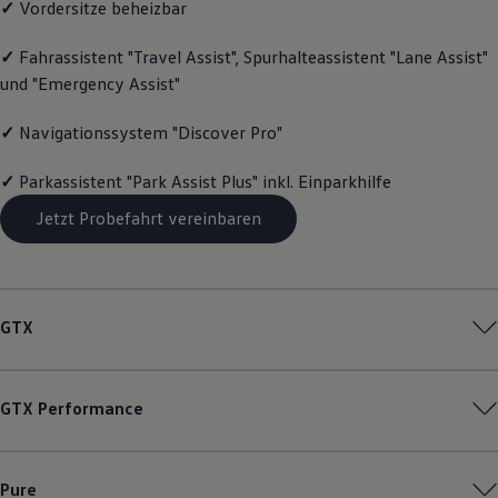
✓
Vordersitze beheizbar
Motorenöl und Flüssigkeiten
Räder und Reifen
✓
Fahrassistent "Travel Assist", Spurhalteassistent "Lane Assist"
Pannen- und Unfallhilfe
Economy Service
und "Emergency Assist"
Volkswagen Teile
Zubehör
✓
Navigationssystem "Discover Pro"
Modellspezifisches Zubehör
Schutz und Pflege
Transport
✓
Parkassistent "Park Assist Plus" inkl. Einparkhilfe
Entertainment und Elektronik
Individualisieren
Jetzt Probefahrt vereinbaren
Wallbox und Ladekabel
Digitale Extras
Dienste für Ihr Modell finden
Volkswagen Apps, Login und Shop
Handy und Fahrzeug verbinden
GTX
Updates für Software, Karten und Radio
Über Ihr Auto
Vorgängermodelle
Kundeninformationen
GTX
Performance
Volkswagen Kundenbetreuung
Warn- und Kontrollleuchten
Assistenzsysteme
Digitale Betriebsanleitung
Pure
Live Beratung