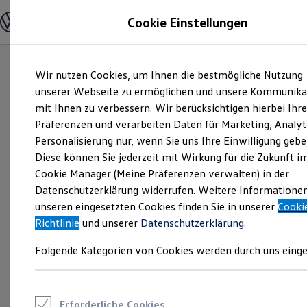
Modelle und Konfigurator
Cookie Einstellungen
Konfigurator
Modelle vergleichen
Konfiguration laden
Zum
Zum
Autosuche
Wir nutzen Cookies, um Ihnen die bestmögliche Nutzung
Hauptinhalt
Footer
Elektroautos
springen
springen
unserer Webseite zu ermöglichen und unsere Kommunika
ENERGY Sondermodelle
Nutzfahrzeuge
mit Ihnen zu verbessern. Wir berücksichtigen hierbei Ihr
SUV und CUV
Präferenzen und verarbeiten Daten für Marketing, Analyt
Familienautos
Personalisierung nur, wenn Sie uns Ihre Einwilligung gebe
Kombis
Kompaktwagen
Diese können Sie jederzeit mit Wirkung für die Zukunft i
Sportwagen
Cookie Manager (Meine Präferenzen verwalten) in der
Schnell verfügbare Fahrzeuge
Angebote und Produkte
Datenschutzerklärung widerrufen. Weitere Informatione
Aktuelle Angebote
unseren eingesetzten Cookies finden Sie in unserer
Cooki
E-Auto-Förderung
Richtlinie
und unserer
Datenschutzerklärung
.
Volkswagen Marktplatz
Die ENERGY Sondermodelle
Folgende Kategorien von Cookies werden durch uns einge
Junge Gebrauchtwagen und Gebrauchtwagen
Volkswagen Zertifizierte Gebrauchtwagen
Elektromobilität bei Gebrauchtwagen
Zubehör- und Serviceangebote
Saisonangebote
Erforderliche Cookies