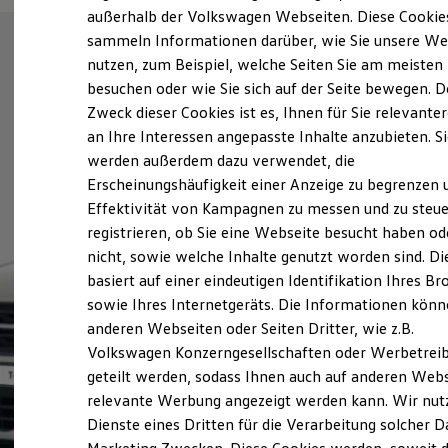
Elektrofahrzeugkonzepte
außerhalb der Volkswagen Webseiten. Diese Cookie
ID. EVERY1
sammeln Informationen darüber, wie Sie unsere We
Reichweite
nutzen, zum Beispiel, welche Seiten Sie am meisten
Reichweite der ID. Modelle
Reichweite im Winter
besuchen oder wie Sie sich auf der Seite bewegen. D
Rekuperation
Zweck dieser Cookies ist es, Ihnen für Sie relevante
Laden
an Ihre Interessen angepasste Inhalte anzubieten. S
Laden unterwegs
Laden Zuhause
werden außerdem dazu verwendet, die
Ladestationen finden
Erscheinungshäufigkeit einer Anzeige zu begrenzen 
Ladezeitensimulator
Effektivität von Kampagnen zu messen und zu steue
Batterie
Sicherheit
registrieren, ob Sie eine Webseite besucht haben od
Garantie und Lebensdauer
nicht, sowie welche Inhalte genutzt worden sind. Di
Nachhaltigkeit
basiert auf einer eindeutigen Identifikation Ihres B
Technologie
Kosten und Kauf
sowie Ihres Internetgeräts. Die Informationen kön
Verbrauchskosten
anderen Webseiten oder Seiten Dritter, wie z.B.
Kaufoptionen
Volkswagen Konzerngesellschaften oder Werbetrei
E-Auto-Förderung
Software und Konnektivität
geteilt werden, sodass Ihnen auch auf anderen Web
Die ID. Software 6
relevante Werbung angezeigt werden kann. Wir nut
ID. Software Versionen und Updates
Dienste eines Dritten für die Verarbeitung solcher D
Digitale Extras
Schnittstellen zu Ihrem ID.