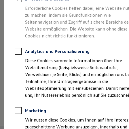
Reifenpakete
Leasing
Erforderliche Cookies helfen dabei, eine Website nu
Leasing-Angebote
zu machen, indem sie Grundfunktionen wie
Vielseitig, komfortabel,
Gebrauchtwagen Leasing
Seitennavigation und Zugriff auf sichere Bereiche de
Junge Gebrauchtwagen-Leasing
Elektroauto Leasing
Website ermöglichen. Die Website kann ohne diese
leistungsstark.
Der
Kleinwagen-Leasing
Cookies nicht richtig funktionieren.
Leasing ohne Anzahlung
Touran.
Finanzierung
Autokredit mit Schlussrate
Analytics und Personalisierung
Versicherungen und Garantien
Kfz-Versicherung
Diese Cookies sammeln Informationen über Ihre
Restschuldversicherungen
Websitenutzung (beispielsweise Seitenaufrufe,
Garantien
Verweildauer je Seite, Klicks) und ermöglichen uns b
Wartungsverträge
Geschäftskunden
Teilnahme, Ihre Umfrageergebnisse in die
Professional Class bei Volkswagen
Websiteoptimierung mit einzubeziehen. Damit helfe
Großkunden
uns, Ihr Nutzererlebnis persönlich auf Sie zuzuschne
Behörden
Direktkunden
Sonderfahrzeuge
(
Impressum & Rechtliches
)
Marketing
Anpfiff zum Gewinn
Elektromobilität
Wir nutzen diese Cookies, um Ihnen auf Ihre Intere
Elektroautos
zugeschnittene Werbung anzuzeigen, innerhalb und
ID. Tutorials