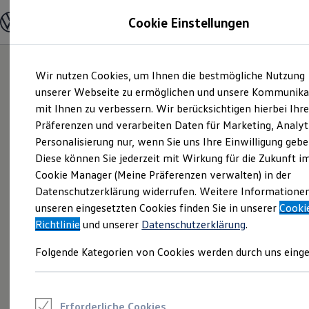
Modelle und Konfigurator
Cookie Einstellungen
Konfigurator
Modelle vergleichen
Konfiguration laden
Zum
Zum
Autosuche
Wir nutzen Cookies, um Ihnen die bestmögliche Nutzung
Hauptinhalt
Footer
Elektroautos
springen
springen
unserer Webseite zu ermöglichen und unsere Kommunika
ENERGY Sondermodelle
Nutzfahrzeuge
mit Ihnen zu verbessern. Wir berücksichtigen hierbei Ihr
SUV und CUV
Präferenzen und verarbeiten Daten für Marketing, Analyt
Familienautos
Personalisierung nur, wenn Sie uns Ihre Einwilligung gebe
Kombis
Kompaktwagen
Diese können Sie jederzeit mit Wirkung für die Zukunft i
Sportwagen
Cookie Manager (Meine Präferenzen verwalten) in der
Schnell verfügbare Fahrzeuge
Angebote und Produkte
Datenschutzerklärung widerrufen. Weitere Informatione
Aktuelle Angebote
unseren eingesetzten Cookies finden Sie in unserer
Cooki
E-Auto-Förderung
Richtlinie
und unserer
Datenschutzerklärung
.
Volkswagen Marktplatz
Die ENERGY Sondermodelle
Folgende Kategorien von Cookies werden durch uns einge
Junge Gebrauchtwagen und Gebrauchtwagen
Volkswagen Zertifizierte Gebrauchtwagen
Elektromobilität bei Gebrauchtwagen
Zubehör- und Serviceangebote
Saisonangebote
Erforderliche Cookies