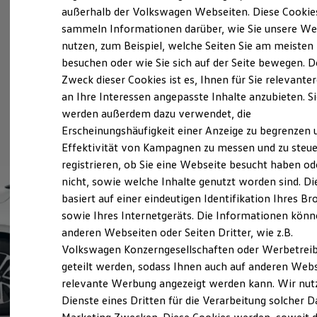
Elektrofahrzeugkonzepte
außerhalb der Volkswagen Webseiten. Diese Cookie
ID. EVERY1
sammeln Informationen darüber, wie Sie unsere We
Reichweite
nutzen, zum Beispiel, welche Seiten Sie am meisten
Reichweite der ID. Modelle
Reichweite im Winter
besuchen oder wie Sie sich auf der Seite bewegen. D
Rekuperation
Zweck dieser Cookies ist es, Ihnen für Sie relevante
Laden
an Ihre Interessen angepasste Inhalte anzubieten. S
Laden unterwegs
Laden Zuhause
werden außerdem dazu verwendet, die
Ladestationen finden
Erscheinungshäufigkeit einer Anzeige zu begrenzen 
Ladezeitensimulator
Effektivität von Kampagnen zu messen und zu steue
Batterie
Sicherheit
registrieren, ob Sie eine Webseite besucht haben od
Garantie und Lebensdauer
nicht, sowie welche Inhalte genutzt worden sind. Di
Nachhaltigkeit
basiert auf einer eindeutigen Identifikation Ihres B
Technologie
Kosten und Kauf
sowie Ihres Internetgeräts. Die Informationen kön
Verbrauchskosten
anderen Webseiten oder Seiten Dritter, wie z.B.
Kaufoptionen
Volkswagen Konzerngesellschaften oder Werbetrei
E-Auto-Förderung
Software und Konnektivität
geteilt werden, sodass Ihnen auch auf anderen Web
Die ID. Software 6
relevante Werbung angezeigt werden kann. Wir nut
ID. Software Versionen und Updates
Dienste eines Dritten für die Verarbeitung solcher D
Digitale Extras
Schnittstellen zu Ihrem ID.