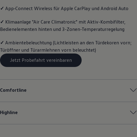
Motorenöl und Flüssigkeiten
✓
App‑Connect
Wireless für Apple
CarPlay
und
Android
Auto
Räder und Reifen
Pannen- und Unfallhilfe
Economy Service
✓
Klimaanlage "Air Care Climatronic" mit Aktiv-Kombifilter,
Volkswagen Teile
Bedienelementen hinten und 3-Zonen-Temperaturregelung
Zubehör
Modellspezifisches Zubehör
✓
Ambientebeleuchtung (Lichtleisten an den Türdekoren vorn;
Schutz und Pflege
Transport
Türöffner und Türarmlehnen vorn beleuchtet)
Entertainment und Elektronik
Individualisieren
Jetzt Probefahrt vereinbaren
Wallbox und Ladekabel
Digitale Extras
Dienste für Ihr Modell finden
Volkswagen Apps, Login und Shop
Handy und Fahrzeug verbinden
Comfortline
Updates für Software, Karten und Radio
Über Ihr Auto
Vorgängermodelle
Kundeninformationen
Highline
Volkswagen Kundenbetreuung
Warn- und Kontrollleuchten
Assistenzsysteme
Digitale Betriebsanleitung
Live Beratung