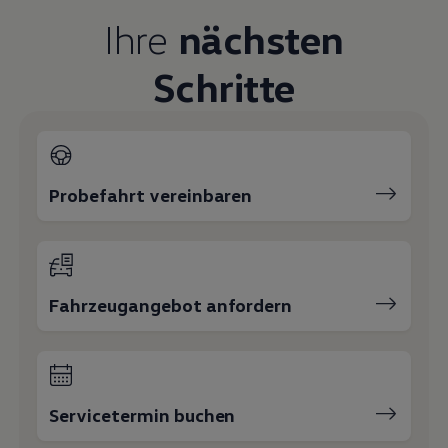
Magazin
Ihre
nächsten
Lifestyle
Transport
Familie
Schritte
Elektromobilität
Volkswagen R
Pannen- und Unfallhilfe
Volkswagen Kundenbetreuung
Probefahrt vereinbaren
Fahrzeugangebot anfordern
Servicetermin buchen