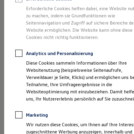
Reifenpakete
Leasing
Erforderliche Cookies helfen dabei, eine Website nu
Leasing-Angebote
zu machen, indem sie Grundfunktionen wie
Viel Platz, viel Freiheit.
Gebrauchtwagen Leasing
Seitennavigation und Zugriff auf sichere Bereiche de
Junge Gebrauchtwagen-Leasing
Elektroauto Leasing
Website ermöglichen. Die Website kann ohne diese
Der Golf Variant.
Kleinwagen-Leasing
Cookies nicht richtig funktionieren.
Leasing ohne Anzahlung
Finanzierung
Autokredit mit Schlussrate
Analytics und Personalisierung
Versicherungen und Garantien
Kfz-Versicherung
Diese Cookies sammeln Informationen über Ihre
Restschuldversicherungen
Websitenutzung (beispielsweise Seitenaufrufe,
Garantien
Verweildauer je Seite, Klicks) und ermöglichen uns b
Wartungsverträge
Geschäftskunden
Teilnahme, Ihre Umfrageergebnisse in die
Professional Class bei Volkswagen
Websiteoptimierung mit einzubeziehen. Damit helfe
Großkunden
uns, Ihr Nutzererlebnis persönlich auf Sie zuzuschne
Behörden
(
Impressum & Rechtliches
)
Direktkunden
Sonderfahrzeuge
Marketing
Anpfiff zum Gewinn
Elektromobilität
Wir nutzen diese Cookies, um Ihnen auf Ihre Intere
Elektroautos
zugeschnittene Werbung anzuzeigen, innerhalb und
ID. Tutorials