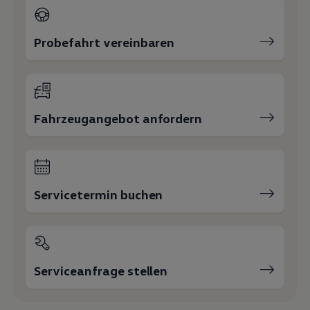
Magazin
Lifestyle
Transport
Probefahrt vereinbaren
Familie
Elektromobilität
Volkswagen R
Pannen- und Unfallhilfe
Volkswagen Kundenbetreuung
Fahrzeugangebot anfordern
Servicetermin buchen
Serviceanfrage stellen