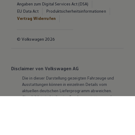
Angaben zum Digital Services Act (DSA)
EU Data Act
Produktsicherheitsinformationen
Vertrag Widerrufen
© Volkswagen 2026
Disclaimer von Volkswagen AG
Die in dieser Darstellung gezeigten Fahrzeuge und
Ausstattungen können in einzelnen Details vom
aktuellen deutschen Lieferprogramm abweichen.
Abgebildet sind teilweise Sonderausstattungen der
Fahrzeuge gegen Mehrpreis.
Bitte beachten Sie auch unseren Konfigurator für eine
Übersicht der aktuell verfügbaren Modelle und
Ausstattungen.
Die angegebenen Verbrauchs- und Emissionswerte