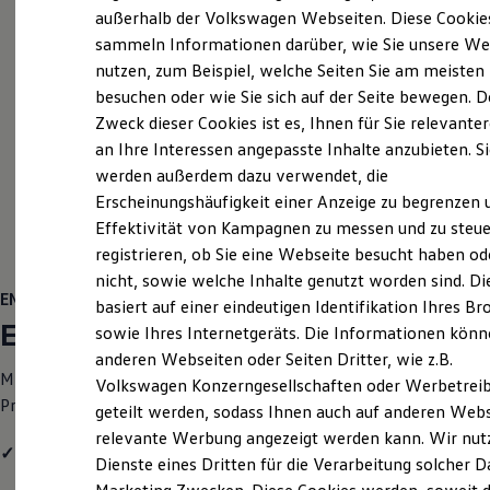
Elektrofahrzeugkonzepte
außerhalb der Volkswagen Webseiten. Diese Cookie
ID. EVERY1
sammeln Informationen darüber, wie Sie unsere We
Reichweite
nutzen, zum Beispiel, welche Seiten Sie am meisten
Reichweite der ID. Modelle
Reichweite im Winter
besuchen oder wie Sie sich auf der Seite bewegen. D
Rekuperation
Zweck dieser Cookies ist es, Ihnen für Sie relevante
Laden
an Ihre Interessen angepasste Inhalte anzubieten. S
Laden unterwegs
Laden Zuhause
werden außerdem dazu verwendet, die
Ladestationen finden
Erscheinungshäufigkeit einer Anzeige zu begrenzen 
Ladezeitensimulator
Effektivität von Kampagnen zu messen und zu steue
Batterie
Sicherheit
registrieren, ob Sie eine Webseite besucht haben od
Garantie und Lebensdauer
nicht, sowie welche Inhalte genutzt worden sind. Di
Nachhaltigkeit
ENERGY
basiert auf einer eindeutigen Identifikation Ihres B
Technologie
ENERGY
Kosten und Kauf
sowie Ihres Internetgeräts. Die Informationen kön
Verbrauchskosten
anderen Webseiten oder Seiten Dritter, wie z.B.
Kaufoptionen
Mit dem
Golf
Variant
ENERGY
erhalten Sie einen attraktiven
Volkswagen Konzerngesellschaften oder Werbetrei
E-Auto-Förderung
Preisvorteil und folgende Ausstattungshighlights:
Software und Konnektivität
geteilt werden, sodass Ihnen auch auf anderen Web
Die ID. Software 6
relevante Werbung angezeigt werden kann. Wir nut
ID. Software Versionen und Updates
✓
Vordersitze beheizbar
Dienste eines Dritten für die Verarbeitung solcher D
Digitale Extras
Schnittstellen zu Ihrem ID.