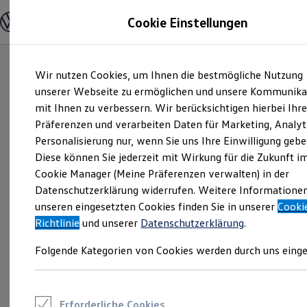
Modelle und Konfigurator
Cookie Einstellungen
Konfigurator
Modelle vergleichen
Konfiguration laden
Zum
Zum
Autosuche
Wir nutzen Cookies, um Ihnen die bestmögliche Nutzung
Hauptinhalt
Footer
Elektroautos
springen
springen
unserer Webseite zu ermöglichen und unsere Kommunika
ENERGY Sondermodelle
Nutzfahrzeuge
mit Ihnen zu verbessern. Wir berücksichtigen hierbei Ihr
SUV und CUV
Präferenzen und verarbeiten Daten für Marketing, Analyt
Familienautos
Personalisierung nur, wenn Sie uns Ihre Einwilligung gebe
Kombis
Kompaktwagen
Diese können Sie jederzeit mit Wirkung für die Zukunft i
Sportwagen
Cookie Manager (Meine Präferenzen verwalten) in der
Schnell verfügbare Fahrzeuge
Angebote und Produkte
Datenschutzerklärung widerrufen. Weitere Informatione
Aktuelle Angebote
unseren eingesetzten Cookies finden Sie in unserer
Cooki
E-Auto-Förderung
Richtlinie
und unserer
Datenschutzerklärung
.
Volkswagen Marktplatz
Die ENERGY Sondermodelle
Folgende Kategorien von Cookies werden durch uns einge
Junge Gebrauchtwagen und Gebrauchtwagen
Volkswagen Zertifizierte Gebrauchtwagen
Elektromobilität bei Gebrauchtwagen
Zubehör- und Serviceangebote
Saisonangebote
Erforderliche Cookies