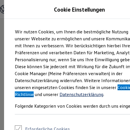
Modelle und Konfigurator
Cookie Einstellungen
Konfigurator
Modelle vergleichen
Konfiguration laden
Zum
Zum
Autosuche
Wir nutzen Cookies, um Ihnen die bestmögliche Nutzung
Hauptinhalt
Footer
Elektroautos
springen
springen
unserer Webseite zu ermöglichen und unsere Kommunika
ENERGY Sondermodelle
Nutzfahrzeuge
mit Ihnen zu verbessern. Wir berücksichtigen hierbei Ihr
SUV und CUV
Präferenzen und verarbeiten Daten für Marketing, Analyt
Familienautos
Personalisierung nur, wenn Sie uns Ihre Einwilligung gebe
Kombis
Kompaktwagen
Diese können Sie jederzeit mit Wirkung für die Zukunft i
Sportwagen
Cookie Manager (Meine Präferenzen verwalten) in der
Schnell verfügbare Fahrzeuge
Angebote und Produkte
Datenschutzerklärung widerrufen. Weitere Informatione
Aktuelle Angebote
unseren eingesetzten Cookies finden Sie in unserer
Cooki
E-Auto-Förderung
Richtlinie
und unserer
Datenschutzerklärung
.
Volkswagen Marktplatz
Die ENERGY Sondermodelle
Folgende Kategorien von Cookies werden durch uns einge
Junge Gebrauchtwagen und Gebrauchtwagen
Volkswagen Zertifizierte Gebrauchtwagen
Elektromobilität bei Gebrauchtwagen
Zubehör- und Serviceangebote
Saisonangebote
Erforderliche Cookies