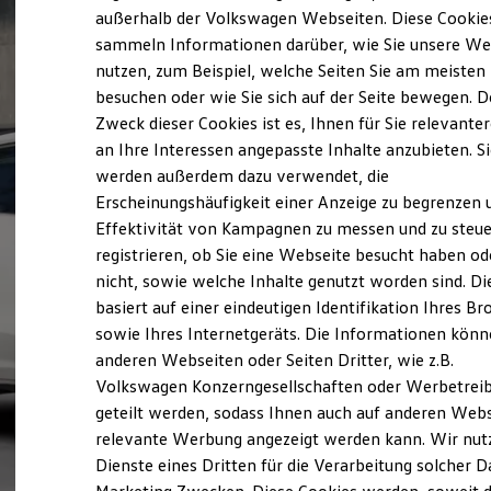
Elektrofahrzeugkonzepte
außerhalb der Volkswagen Webseiten. Diese Cookie
ID. EVERY1
sammeln Informationen darüber, wie Sie unsere We
Reichweite
nutzen, zum Beispiel, welche Seiten Sie am meisten
Reichweite der ID. Modelle
Reichweite im Winter
besuchen oder wie Sie sich auf der Seite bewegen. D
Rekuperation
Zweck dieser Cookies ist es, Ihnen für Sie relevante
Laden
an Ihre Interessen angepasste Inhalte anzubieten. S
Laden unterwegs
Laden Zuhause
werden außerdem dazu verwendet, die
Ladestationen finden
Erscheinungshäufigkeit einer Anzeige zu begrenzen 
Ladezeitensimulator
Effektivität von Kampagnen zu messen und zu steue
Batterie
Sicherheit
registrieren, ob Sie eine Webseite besucht haben od
Garantie und Lebensdauer
nicht, sowie welche Inhalte genutzt worden sind. Di
Nachhaltigkeit
basiert auf einer eindeutigen Identifikation Ihres B
Technologie
Kosten und Kauf
sowie Ihres Internetgeräts. Die Informationen kön
Verbrauchskosten
anderen Webseiten oder Seiten Dritter, wie z.B.
Kaufoptionen
Volkswagen Konzerngesellschaften oder Werbetrei
E-Auto-Förderung
Software und Konnektivität
geteilt werden, sodass Ihnen auch auf anderen Web
Die ID. Software 6
relevante Werbung angezeigt werden kann. Wir nut
ID. Software Versionen und Updates
Dienste eines Dritten für die Verarbeitung solcher D
Digitale Extras
Schnittstellen zu Ihrem ID.