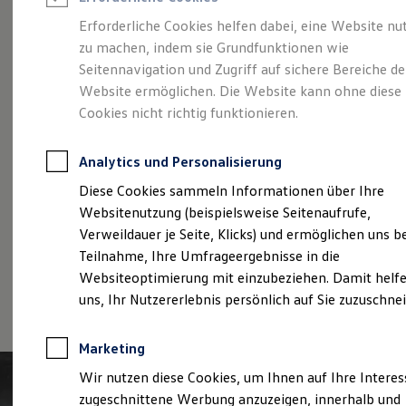
Reifenpakete
Leasing
Erforderliche Cookies helfen dabei, eine Website nu
Leasing-Angebote
zu machen, indem sie Grundfunktionen wie
Der T-Roc
Gebrauchtwagen Leasing
Seitennavigation und Zugriff auf sichere Bereiche de
Junge Gebrauchtwagen-Leasing
Elektroauto Leasing
Website ermöglichen. Die Website kann ohne diese
Kleinwagen-Leasing
Cookies nicht richtig funktionieren.
Leasing ohne Anzahlung
Finanzierung
Autokredit mit Schlussrate
Analytics und Personalisierung
Versicherungen und Garantien
Kfz-Versicherung
Diese Cookies sammeln Informationen über Ihre
Restschuldversicherungen
Websitenutzung (beispielsweise Seitenaufrufe,
Garantien
Verweildauer je Seite, Klicks) und ermöglichen uns b
Wartungsverträge
Geschäftskunden
Teilnahme, Ihre Umfrageergebnisse in die
Professional Class bei Volkswagen
Websiteoptimierung mit einzubeziehen. Damit helfe
Großkunden
(
Impressum & Rechtliches
)
uns, Ihr Nutzererlebnis persönlich auf Sie zuzuschne
Behörden
Direktkunden
Sonderfahrzeuge
Marketing
Anpfiff zum Gewinn
Elektromobilität
Wir nutzen diese Cookies, um Ihnen auf Ihre Intere
Elektroautos
zugeschnittene Werbung anzuzeigen, innerhalb und
ID. Tutorials