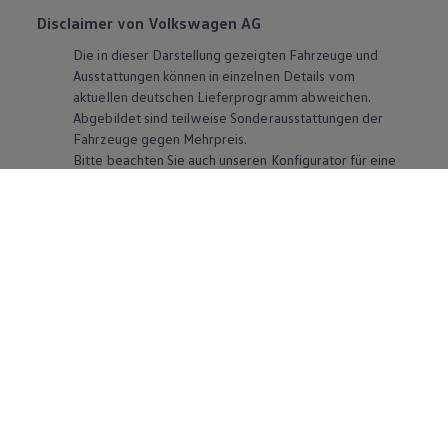
Disclaimer von Volkswagen AG
Die in dieser Darstellung gezeigten Fahrzeuge und
Ausstattungen können in einzelnen Details vom
aktuellen deutschen Lieferprogramm abweichen.
Abgebildet sind teilweise Sonderausstattungen der
Fahrzeuge gegen Mehrpreis.
Bitte beachten Sie auch unseren Konfigurator für eine
Übersicht der aktuell verfügbaren Modelle und
Ausstattungen.
Die angegebenen Verbrauchs- und Emissionswerte
beziehen sich nicht auf ein einzelnes Fahrzeug und sind
nicht Bestandteil des Angebots, sondern dienen allein
Vergleichszwecken zwischen den verschiedenen
Fahrzeugtypen. Zusatzausstattungen und
Zubehör
(Anbauteile, Reifenformat usw.) können relevante
Fahrzeugparameter, wie
z. B.
Gewicht, Rollwiderstand
und Aerodynamik verändern und neben Witterungs-
und Verkehrsbedingungen sowie dem individuellen
Fahrverhalten den Kraftstoffverbrauch, den
Stromverbrauch, die CO₂-Emissionen und die