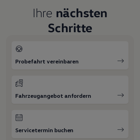
Magazin
Ihre
nächsten
Lifestyle
Transport
Familie
Schritte
Elektromobilität
Volkswagen R
Pannen- und Unfallhilfe
Volkswagen Kundenbetreuung
Probefahrt vereinbaren
Fahrzeugangebot anfordern
Servicetermin buchen