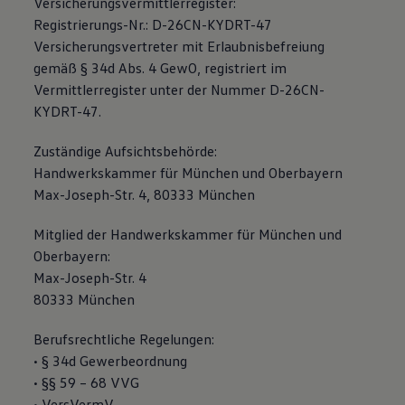
Versicherungsvermittlerregister:
Magazin
Registrierungs-Nr.: D-26CN-KYDRT-47
Lifestyle
Versicherungsvertreter mit Erlaubnisbefreiung
Transport
Familie
gemäß § 34d Abs. 4 GewO, registriert im
Elektromobilität
Vermittlerregister unter der Nummer D-26CN-
Volkswagen R
KYDRT-47.
Pannen- und Unfallhilfe
Volkswagen Kundenbetreuung
Zuständige Aufsichtsbehörde:
Handwerkskammer für München und Oberbayern
Max-Joseph-Str. 4, 80333 München
Mitglied der Handwerkskammer für München und
Oberbayern:
Max-Joseph-Str. 4
80333 München
Berufsrechtliche Regelungen:
• § 34d Gewerbeordnung
• §§ 59 – 68 VVG
• VersVermV