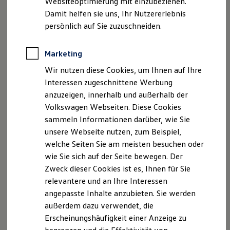
Websiteoptimierung mit einzubeziehen.
Elektrofahrzeugkonzepte
Tel.: 08063 81 09-0
Damit helfen sie uns, Ihr Nutzererlebnis
ID. EVERY1
Fax: 08063 81 09-33
Reichweite
persönlich auf Sie zuzuschneiden.
Reichweite der ID. Modelle
E-Mail:
info@mainzl.group
Reichweite im Winter
Rekuperation
Marketing
Registergericht: Amtsgericht Traunstein
Laden
Registernummer: HRA 15074
Wir nutzen diese Cookies, um Ihnen auf Ihre
Laden unterwegs
Laden Zuhause
Interessen zugeschnittene Werbung
Ladestationen finden
Vertretungsberechtigte Gesellschafterin
anzuzeigen, innerhalb und außerhalb der
Ladezeitensimulator
(Komplementärin): Mainzl Beteiligungs GmbH,
Volkswagen Webseiten. Diese Cookies
Batterie
Registergericht: Amtsgericht Traunstein,
Sicherheit
sammeln Informationen darüber, wie Sie
Garantie und Lebensdauer
Registernummer: HRB 34012, ihrerseits vertreten
unsere Webseite nutzen, zum Beispiel,
Nachhaltigkeit
durch die Geschäftsführer/innen: Annalena Mainzl,
welche Seiten Sie am meisten besuchen oder
Technologie
Roland Mainzl, Tobias Sebastian Huber
Kosten und Kauf
wie Sie sich auf der Seite bewegen. Der
Verbrauchskosten
Zweck dieser Cookies ist es, Ihnen für Sie
Kaufoptionen
Umsatzsteuer-Identifikationsnummer: DE457508305
relevantere und an Ihre Interessen
E-Auto-Förderung
Software und Konnektivität
angepasste Inhalte anzubieten. Sie werden
Wir sind zur Teilnahme an einem
Die ID. Software 6
außerdem dazu verwendet, die
ID. Software Versionen und Updates
Streitbeilegungsverfahren vor einer
Erscheinungshäufigkeit einer Anzeige zu
Digitale Extras
Verbraucherschlichtungsstelle weder verpflichtet
Schnittstellen zu Ihrem ID.