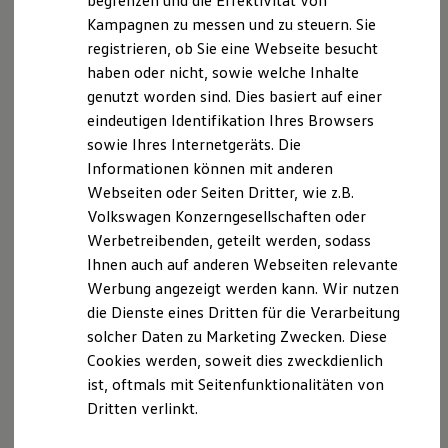
begrenzen und die Effektivität von
noch bereit.
Hybridautos
Kampagnen zu messen und zu steuern. Sie
Marke und Erlebnis
registrieren, ob Sie eine Webseite besucht
Volkswagen R und R Experience
Hinweis gemäß § 34d Abs. 7 Nr. 1 Gewerbeordnung
R-Modelle
haben oder nicht, sowie welche Inhalte
Wir sind als Versicherungsvertreter nach § 34d Abs. 7
R Experience
genutzt worden sind. Dies basiert auf einer
Nr. 1 Gewerbeordnung ausschließlich für die
Driving Experience
eindeutigen Identifikation Ihres Browsers
Volkswagen entdecken
Volkswagen Versicherungsdienst GmbH tätig. Unsere
Werkbesichtigung
sowie Ihres Internetgeräts. Die
Registrierung ist bei der Industrie- und
Factory visit
Informationen können mit anderen
Handelskammer für München und Oberbayern, Max-
Lifestyle Shop
Webseiten oder Seiten Dritter, wie z.B.
T-Roc Kollektion
Joseph-Str. 2, 80333 München, hinterlegt.
Golf Kollektion
Volkswagen Konzerngesellschaften oder
ID. Kollektion
Werbetreibenden, geteilt werden, sodass
Eingetragen sind wir im Vermittlerregister unter der
Volkswagen Kollektion
Ihnen auch auf anderen Webseiten relevante
R-Kollektion
Nummer D-26CN-KYDRT-47. Sie können dies
GTI Kollektion
Werbung angezeigt werden kann. Wir nutzen
überprüfen unter
www.vermittlerregister.info
oder
Fußball Drop
die Dienste eines Dritten für die Verarbeitung
beim Vermittlerregister des Deutschen Industrie- und
we drive football
solcher Daten zu Marketing Zwecken. Diese
#wedriveproud
Handelskammertags (DIHK) e.V., Breite Straße 29,
Besitzer und Service
Cookies werden, soweit dies zweckdienlich
10178 Berlin, Telefon: 0180 600 585 0 (0,20 €/Anruf
myVolkswagen
ist, oftmals mit Seitenfunktionalitäten von
aus dem Festnetz, Mobilfunk maximal 0,60 €/Anruf).
Software Updates
Dritten verlinkt.
Service und Ersatzteile
Inspektion und HU/AU
Vergütung und Beratung
Reparaturen und Checks