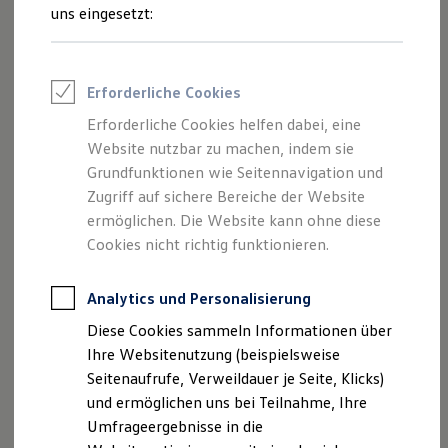
und Angeboten, die auf dieser Website
Reifenpakete
uns eingesetzt:
Leasing
speziell aufgeführt sind.
Leasing-Angebote
Gebrauchtwagen Leasing
Junge Gebrauchtwagen-Leasing
Erforderliche Cookies
Elektroauto Leasing
Kleinwagen-Leasing
Erforderliche Cookies helfen dabei, eine
Impressum
Leasing ohne Anzahlung
Website nutzbar zu machen, indem sie
Finanzierung
Autokredit mit Schlussrate
Grundfunktionen wie Seitennavigation und
Datenschutzerklärung
Versicherungen und Garantien
Zugriff auf sichere Bereiche der Website
Kfz-Versicherung
Nutzung von Terminbuchung Online
ermöglichen. Die Website kann ohne diese
Restschuldversicherungen
Garantien
Cookies nicht richtig funktionieren.
Wartungsverträge
Geschäftskunden
Impressum
Professional Class bei Volkswagen
Analytics und Personalisierung
Großkunden
Diese Cookies sammeln Informationen über
Behörden
Mainzl GmbH & Co. KG
Direktkunden
Ihre Websitenutzung (beispielsweise
Sonderfahrzeuge
Münchener Str. 20/23
Seitenaufrufe, Verweildauer je Seite, Klicks)
Anpfiff zum Gewinn
83620 Feldkirchen-Westerham
und ermöglichen uns bei Teilnahme, Ihre
Elektromobilität
Deutschland
Elektroautos
Umfrageergebnisse in die
ID. Tutorials