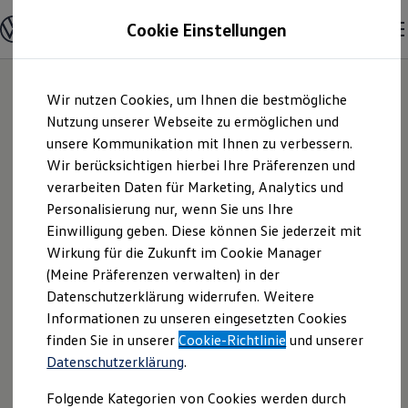
Modelle und Konfigurator
Cookie Einstellungen
Konfigurator
Modelle vergleichen
Konfiguration laden
Zum
Zum
Autosuche
Wir nutzen Cookies, um Ihnen die bestmögliche
Hauptinhalt
Footer
Elektroautos
springen
springen
Nutzung unserer Webseite zu ermöglichen und
ENERGY Sondermodelle
Nutzfahrzeuge
unsere Kommunikation mit Ihnen zu verbessern.
BaderMainzl GmbH
SUV und CUV
Wir berücksichtigen hierbei Ihre Präferenzen und
Familienautos
verarbeiten Daten für Marketing, Analytics und
Kombis
& Co. KG |
Kompaktwagen
Personalisierung nur, wenn Sie uns Ihre
Sportwagen
Einwilligung geben. Diese können Sie jederzeit mit
Impressum &
Schnell verfügbare Fahrzeuge
Angebote und Produkte
Wirkung für die Zukunft im Cookie Manager
Aktuelle Angebote
(Meine Präferenzen verwalten) in der
Rechtliches
E-Auto-Förderung
Datenschutzerklärung widerrufen. Weitere
Volkswagen Marktplatz
Informationen zu unseren eingesetzten Cookies
Die ENERGY Sondermodelle
Junge Gebrauchtwagen und Gebrauchtwagen
Hier finden Sie Informationen über uns
finden Sie in unserer
Cookie-Richtlinie
und unserer
Volkswagen Zertifizierte Gebrauchtwagen
Datenschutzerklärung
.
(BaderMainzl GmbH & Co. KG) als
Elektromobilität bei Gebrauchtwagen
Zubehör- und Serviceangebote
verantwortlichen Anbieter von Inhalten
Folgende Kategorien von Cookies werden durch
Saisonangebote