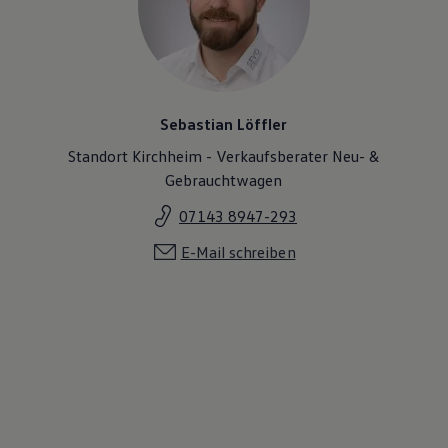
Magazin
Lifestyle
Transport
Familie
Elektromobilität
Volkswagen R
Sebastian Löffler
Pannen- und Unfallhilfe
Volkswagen Kundenbetreuung
Standort Kirchheim - Verkaufsberater Neu- &
Gebrauchtwagen
07143 8947-293
E-Mail schreiben