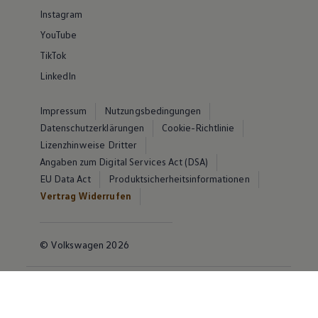
Instagram
YouTube
TikTok
LinkedIn
Impressum
Nutzungsbedingungen
Datenschutzerklärungen
Cookie-Richtlinie
Lizenzhinweise Dritter
Angaben zum Digital Services Act (DSA)
EU Data Act
Produktsicherheitsinformationen
Vertrag Widerrufen
© Volkswagen 2026
Disclaimer von Volkswagen AG