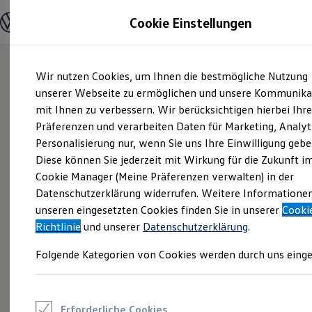
Modelle und Konfigurator
Cookie Einstellungen
Konfigurator
Modelle vergleichen
Konfiguration laden
Zum
Zum
Autosuche
Wir nutzen Cookies, um Ihnen die bestmögliche Nutzung
Hauptinhalt
Footer
Elektroautos
springen
springen
unserer Webseite zu ermöglichen und unsere Kommunika
ENERGY Sondermodelle
Nutzfahrzeuge
mit Ihnen zu verbessern. Wir berücksichtigen hierbei Ihr
SUV und CUV
Präferenzen und verarbeiten Daten für Marketing, Analyt
Familienautos
Personalisierung nur, wenn Sie uns Ihre Einwilligung gebe
Kombis
Kompaktwagen
Diese können Sie jederzeit mit Wirkung für die Zukunft i
Sportwagen
Cookie Manager (Meine Präferenzen verwalten) in der
Schnell verfügbare Fahrzeuge
Angebote und Produkte
Datenschutzerklärung widerrufen. Weitere Informatione
Aktuelle Angebote
unseren eingesetzten Cookies finden Sie in unserer
Cooki
E-Auto-Förderung
Richtlinie
und unserer
Datenschutzerklärung
.
Volkswagen Marktplatz
Die ENERGY Sondermodelle
Folgende Kategorien von Cookies werden durch uns einge
Junge Gebrauchtwagen und Gebrauchtwagen
Volkswagen Zertifizierte Gebrauchtwagen
Elektromobilität bei Gebrauchtwagen
Zubehör- und Serviceangebote
Saisonangebote
Erforderliche Cookies