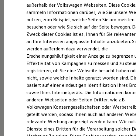
Elektrofahrzeugkonzepte
außerhalb der Volkswagen Webseiten. Diese Cookie
(
Impressum & Rechtliches
)
ID. EVERY1
sammeln Informationen darüber, wie Sie unsere We
Reichweite
nutzen, zum Beispiel, welche Seiten Sie am meisten
Reichweite der ID. Modelle
Reichweite im Winter
besuchen oder wie Sie sich auf der Seite bewegen. D
Rekuperation
Zweck dieser Cookies ist es, Ihnen für Sie relevante
Laden
an Ihre Interessen angepasste Inhalte anzubieten. S
Laden unterwegs
Laden Zuhause
werden außerdem dazu verwendet, die
Ladestationen finden
Erscheinungshäufigkeit einer Anzeige zu begrenzen 
Ladezeitensimulator
Effektivität von Kampagnen zu messen und zu steue
Batterie
Sicherheit
registrieren, ob Sie eine Webseite besucht haben od
Garantie und Lebensdauer
nicht, sowie welche Inhalte genutzt worden sind. Di
Nachhaltigkeit
basiert auf einer eindeutigen Identifikation Ihres B
Technologie
Kosten und Kauf
sowie Ihres Internetgeräts. Die Informationen kön
Verbrauchskosten
anderen Webseiten oder Seiten Dritter, wie z.B.
Kaufoptionen
Volkswagen Konzerngesellschaften oder Werbetrei
E-Auto-Förderung
Software und Konnektivität
geteilt werden, sodass Ihnen auch auf anderen Web
Die ID. Software 6
relevante Werbung angezeigt werden kann. Wir nut
ID. Software Versionen und Updates
Dienste eines Dritten für die Verarbeitung solcher D
Digitale Extras
Schnittstellen zu Ihrem ID.