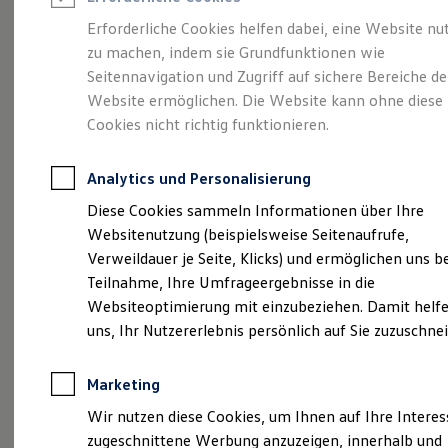
Reifenpakete
Leasing
Erforderliche Cookies helfen dabei, eine Website nu
Leasing-Angebote
zu machen, indem sie Grundfunktionen wie
So geht neu.
Gebrauchtwagen Leasing
Seitennavigation und Zugriff auf sichere Bereiche de
Junge Gebrauchtwagen-Leasing
Elektroauto Leasing
Website ermöglichen. Die Website kann ohne diese
Entdecken Sie jetzt
Kleinwagen-Leasing
Cookies nicht richtig funktionieren.
Leasing ohne Anzahlung
den neuen ID.3 Neo!
Finanzierung
Autokredit mit Schlussrate
Analytics und Personalisierung
Versicherungen und Garantien
Kfz-Versicherung
Diese Cookies sammeln Informationen über Ihre
Restschuldversicherungen
Websitenutzung (beispielsweise Seitenaufrufe,
Garantien
Verweildauer je Seite, Klicks) und ermöglichen uns b
Wartungsverträge
Geschäftskunden
Teilnahme, Ihre Umfrageergebnisse in die
Professional Class bei Volkswagen
Websiteoptimierung mit einzubeziehen. Damit helfe
Großkunden
uns, Ihr Nutzererlebnis persönlich auf Sie zuzuschne
Behörden
Direktkunden
Sonderfahrzeuge
Marketing
Anpfiff zum Gewinn
Elektromobilität
Wir nutzen diese Cookies, um Ihnen auf Ihre Intere
Elektroautos
zugeschnittene Werbung anzuzeigen, innerhalb und
ID. Tutorials