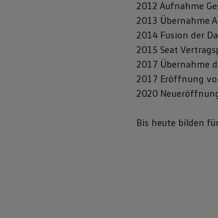
2012 Aufnahme Gese
Motorenöl und Flüssigkeiten
Räder und Reifen
2013 Übernahme Au
Pannen- und Unfallhilfe
Economy Service
2014 Fusion der D
Volkswagen Teile
2015 Seat Vertrags
Zubehör
Modellspezifisches Zubehör
2017 Übernahme de
Schutz und Pflege
Transport
2017 Eröffnung vo
Entertainment und Elektronik
2020 Neueröffnung
Individualisieren
Wallbox und Ladekabel
Digitale Extras
Dienste für Ihr Modell finden
Bis heute bilden f
Volkswagen Apps, Login und Shop
Handy und Fahrzeug verbinden
Updates für Software, Karten und Radio
Über Ihr Auto
Vorgängermodelle
Kundeninformationen
Volkswagen Kundenbetreuung
Warn- und Kontrollleuchten
Assistenzsysteme
Digitale Betriebsanleitung
Live Beratung