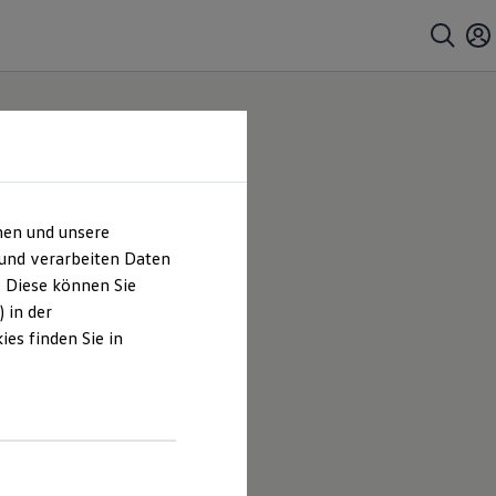
hen und unsere
 und verarbeiten Daten
. Diese können Sie
 in der
es finden Sie in