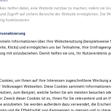
okies
kies helfen dabei, eine Website nutzbar zu machen, indem sie G
und Zugriff auf sichere Bereiche der Website ermöglichen. Die W
tig funktionieren.
rsonalisierung
mmeln Informationen über Ihre Websitenutzung (beispielsweise S
eite, Klicks) und ermöglichen uns bei Teilnahme, Ihre Umfrageerge
g mit einzubeziehen. Damit helfen sie uns, Ihr Nutzererlebnis pe
Cookies, um Ihnen auf Ihre Interessen zugeschnittene Werbung a
r Volkswagen Webseiten. Diese Cookies sammeln Informationen 
utzen, zum Beispiel, welche Seiten Sie am meisten besuchen oder
r Zweck dieser Cookies ist es, Ihnen für Sie relevantere und an I
r Kunden
e anzubieten. Sie werden außerdem dazu verwendet, die Erschein
zen und die Effektivität von Kampagnen zu messen und zu steuern