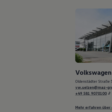
Magazin
Lifestyle
Transport
Familie
Elektromobilität
Volkswagen R
Pannen- und Unfallhilfe
Volkswagen Kundenbetreuung
Volkswagen
Oldenstädter Straße 
vw.uelzen@maz-gr
+49 581 9070100
Mehr erfahren über