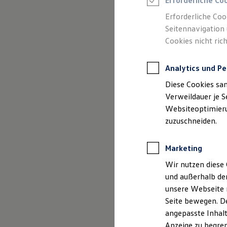
Erforderliche Co
Reifenpakete
Leasing
Erforderliche Coo
Leasing-Angebote
Seitennavigation 
Gebrauchtwagen Leasing
Cookies nicht rich
Junge Gebrauchtwagen-Leasing
Elektroauto Leasing
Kleinwagen-Leasing
Analytics und Pe
Leasing ohne Anzahlung
Finanzierung
Diese Cookies sa
Autokredit mit Schlussrate
Versicherungen und Garantien
Verweildauer je S
Kfz-Versicherung
Websiteoptimierun
Restschuldversicherungen
(
Impressum & Rechtliches
)
zuzuschneiden.
Garantien
Wartungsverträge
Geschäftskunden
Marketing
Professional Class bei Volkswagen
Großkunden
Wir nutzen diese 
Behörden
und außerhalb de
Direktkunden
Sonderfahrzeuge
unsere Webseite n
Anpfiff zum Gewinn
Seite bewegen. De
Elektromobilität
Mehrwerte fü
angepasste Inhalt
Elektroautos
ID. Tutorials
Anzeige zu begren