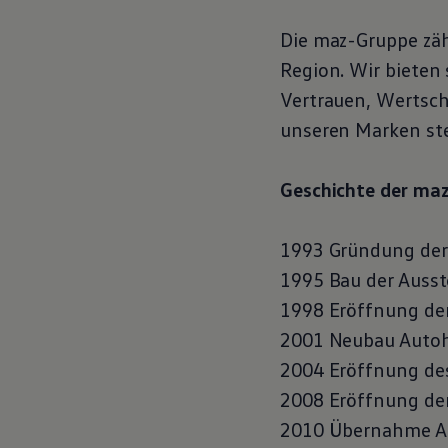
Hybridautos
Marke und Erlebnis
Die maz-Gruppe zäh
Volkswagen R und R Experience
R-Modelle
Region. Wir bieten
R Experience
Vertrauen, Wertsc
Driving Experience
Volkswagen entdecken
unseren Marken ste
Werkbesichtigung
Factory visit
Lifestyle Shop
Geschichte der ma
T-Roc Kollektion
Golf Kollektion
ID. Kollektion
Volkswagen Kollektion
1993 Gründung der
R-Kollektion
1995 Bau der Auss
GTI Kollektion
Fußball Drop
1998 Eröffnung der
we drive football
#wedriveproud
2001 Neubau Autoh
Besitzer und Service
2004 Eröffnung de
myVolkswagen
Software Updates
2008 Eröffnung de
Service und Ersatzteile
Inspektion und HU/AU
2010 Übernahme Au
Reparaturen und Checks