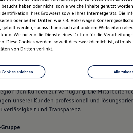
 besucht haben oder nicht, sowie welche Inhalte genutzt worden s
n VW, VW Nutzfahrzeuge, Audi, Skoda, Seat, Cupra b
 Identifikation Ihres Browsers sowie Ihres Internetgeräts. Die 
n Mehrwert für die Kunden in der Region. Wir sind D
iten oder Seiten Dritter, wie z.B. Volkswagen Konzerngesellsch
 geteilt werden, sodass Ihnen auch auf anderen Webseiten rel
ividuelle Beratung und ein hervorragender
Service
ze
kann. Wir nutzen die Dienste eines Dritten für die Verarbeitung 
d authentisch und stehen den Kunden in den Autoh
. Diese Cookies werden, soweit dies zweckdienlich ist, oftmals
e.
täten von Dritten verlinkt.
 Kunden der Region
e Cookies ablehnen
Alle zulass
rung und unserem technologischen Know-how stehe
Region den Kunden zur Verfügung. Die Mitarbeiten
ngen unserer Kunden professionell und lösungsorien
uverlässigkeit und Transparenz.
z-Gruppe