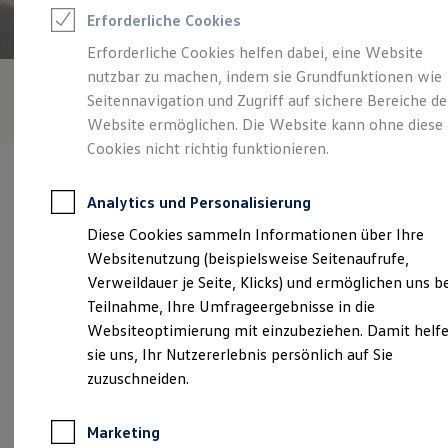
Reifenpakete
Erforderliche Cookies
Leasing
Leasing-Angebote
Erforderliche Cookies helfen dabei, eine Website
Gebrauchtwagen Leasing
nutzbar zu machen, indem sie Grundfunktionen wie
Junge Gebrauchtwagen-Leasing
Elektroauto Leasing
Seitennavigation und Zugriff auf sichere Bereiche de
Kleinwagen-Leasing
Website ermöglichen. Die Website kann ohne diese
Leasing ohne Anzahlung
Cookies nicht richtig funktionieren.
Finanzierung
Autokredit mit Schlussrate
Versicherungen und Garantien
Analytics und Personalisierung
Kfz-Versicherung
Restschuldversicherungen
Diese Cookies sammeln Informationen über Ihre
Garantien
Verantwortlich für die Inhalte auf dieser Seite ist die Dannacker &
Websitenutzung (beispielsweise Seitenaufrufe,
Wartungsverträge
Laudien GmbH
(
Impressum & Rechtliches
)
Geschäftskunden
Verweildauer je Seite, Klicks) und ermöglichen uns b
Professional Class bei Volkswagen
Teilnahme, Ihre Umfrageergebnisse in die
Großkunden
Websiteoptimierung mit einzubeziehen. Damit helf
Behörden
Unsere 
Direktkunden
sie uns, Ihr Nutzererlebnis persönlich auf Sie
Sonderfahrzeuge
zuzuschneiden.
Anpfiff zum Gewinn
Elektromobilität
Universitätsallee 13, 21335 Lüneburg
Elektroautos
Marketing
ID. Tutorials