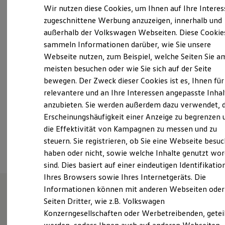
Montag
-
Freitag
07:00
-
18:00
Uhr
Elektrofahrzeugkonzepte
Wir nutzen diese Cookies, um Ihnen auf Ihre Intere
ID. EVERY1
Samstag
09:00
-
13:00
Uhr
zugeschnittene Werbung anzuzeigen, innerhalb und
Reichweite
Sonntag
Geschlossen
außerhalb der Volkswagen Webseiten. Diese Cookie
Reichweite der ID. Modelle
Reichweite im Winter
sammeln Informationen darüber, wie Sie unsere
Rekuperation
Webseite nutzen, zum Beispiel, welche Seiten Sie a
nfz.lueneburg@maz-gruppe.de
Laden
meisten besuchen oder wie Sie sich auf der Seite
Laden unterwegs
Laden Zuhause
+49 4131 744400
bewegen. Der Zweck dieser Cookies ist es, Ihnen für
Ladestationen finden
relevantere und an Ihre Interessen angepasste Inhal
Ladezeitensimulator
Über WhatsApp kontaktieren
anzubieten. Sie werden außerdem dazu verwendet, d
Batterie
Sicherheit
Erscheinungshäufigkeit einer Anzeige zu begrenzen 
Garantie und Lebensdauer
die Effektivität von Kampagnen zu messen und zu
Nachhaltigkeit
Ansprechpartner
steuern. Sie registrieren, ob Sie eine Webseite besuc
Technologie
Kosten und Kauf
haben oder nicht, sowie welche Inhalte genutzt wo
Verbrauchskosten
sind. Dies basiert auf einer eindeutigen Identifikatio
Kaufoptionen
Ihres Browsers sowie Ihres Internetgeräts. Die
E-Auto-Förderung
Software und Konnektivität
Informationen können mit anderen Webseiten oder
Die ID. Software 6
Seiten Dritter, wie z.B. Volkswagen
ID. Software Versionen und Updates
Autozentrum Uelzener
Konzerngesellschaften oder Werbetreibenden, getei
Digitale Extras
Schnittstellen zu Ihrem ID.