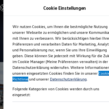
Modelle und Konfigurator
Cookie Einstellungen
Konfigurator
Modelle vergleichen
Konfiguration laden
Zum
Zum
Autosuche
Service
Wir nutzen Cookies, um Ihnen die bestmögliche Nutzung
Hauptinhalt
Footer
Elektroautos
Autozentrum Uelzener
springen
springen
unserer Webseite zu ermöglichen und unsere Kommunika
ENERGY Sondermodelle
Nutzfahrzeuge
mit Ihnen zu verbessern. Wir berücksichtigen hierbei Ihr
Straße
SUV und CUV
Präferenzen und verarbeiten Daten für Marketing, Analyt
Familienautos
und Personalisierung nur, wenn Sie uns Ihre Einwilligung
Kombis
4.5
|
132 Bewertungen
Kompaktwagen
geben. Diese können Sie jederzeit mit Wirkung für die Zu
Sportwagen
im Cookie Manager (Meine Präferenzen verwalten) in der
Schnell verfügbare Fahrzeuge
Angebote und Produkte
Datenschutzerklärung widerrufen. Weitere Informatione
Aktuelle Angebote
unseren eingesetzten Cookies finden Sie in unserer
Cooki
E-Auto-Förderung
Richtlinie
und unserer
Datenschutzerklärung
.
Volkswagen Marktplatz
Die ENERGY Sondermodelle
Folgende Kategorien von Cookies werden durch uns
Junge Gebrauchtwagen und Gebrauchtwagen
Volkswagen Zertifizierte Gebrauchtwagen
eingesetzt:
Elektromobilität bei Gebrauchtwagen
Zubehör- und Serviceangebote
Saisonangebote