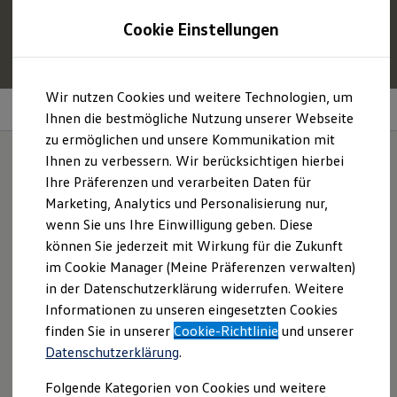
1
Profitieren Sie von bis zu
6.000 €
Cookie Einstellungen
E‑Auto‑Förderung für neue
Volkswagen
ID. oder
Hybridmodelle.
Zum
Zum
Mehr zur
E‑Auto
-Förderung
Wir nutzen Cookies und weitere Technologien, um
Hauptinhalt
Footer
Hybrid-Technologie
springen
springen
Ihnen die bestmögliche Nutzung unserer Webseite
zu ermöglichen und unsere Kommunikation mit
Modelle und Konfigurator
Konfigurator
Ihnen zu verbessern. Wir berücksichtigen hierbei
Modelle vergleichen
Ihre Präferenzen und verarbeiten Daten für
Konfiguration laden
Doppelt gut: effizient
Marketing, Analytics und Personalisierung nur,
Autosuche
Elektroautos
wenn Sie uns Ihre Einwilligung geben. Diese
fahren, flexibel bleiben
ENERGY Sondermodelle
können Sie jederzeit mit Wirkung für die Zukunft
Nutzfahrzeuge
im Cookie Manager (Meine Präferenzen verwalten)
SUV und CUV
Familienautos
in der Datenschutzerklärung widerrufen. Weitere
Kombis
Informationen zu unseren eingesetzten Cookies
Kompaktwagen
finden Sie in unserer
Cookie-Richtlinie
und unserer
Sportwagen
Schnell verfügbare Fahrzeuge
Datenschutzerklärung
.
Angebote und Produkte
Aktuelle Angebote
Folgende Kategorien von Cookies und weitere
E-Auto-Förderung