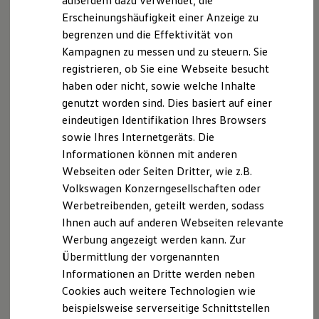
außerdem dazu verwendet, die
Verbrauchskosten
Beim eTSI mit Mild-Hybrid-Technologie wird der
Kaufoptionen
Erscheinungshäufigkeit einer Anzeige zu
Verbrennungsmotor elektrisch unterstützt. Beim Bremsen
E-Auto-Förderung
begrenzen und die Effektivität von
oder Ausrollen wird Energie zurückgewonnen und in der
Software und Konnektivität
Kampagnen zu messen und zu steuern. Sie
Die ID. Software 6
Lithium-Ionen-Batterie gespeichert.
ID. Software Versionen und Updates
registrieren, ob Sie eine Webseite besucht
Dies kann den Kraftstoffverbrauch senken und die CO₂-
Digitale Extras
haben oder nicht, sowie welche Inhalte
Emissionen reduzieren.
Schnittstellen zu Ihrem ID.
genutzt worden sind. Dies basiert auf einer
Hybridautos
Marke und Erlebnis
eindeutigen Identifikation Ihres Browsers
Volkswagen R und R Experience
sowie Ihres Internetgeräts. Die
R-Modelle
Informationen können mit anderen
R Experience
Impressum
Nutzungsbedingungen
Driving Experience
Webseiten oder Seiten Dritter, wie z.B.
Datenschutzerklärungen
Cookie-Richtlinie
Volkswagen entdecken
Volkswagen Konzerngesellschaften oder
Werkbesichtigung
Lizenzhinweise Dritter
Werbetreibenden, geteilt werden, sodass
Factory visit
Angaben zum Digital Services Act (DSA)
EU Data Act
Lifestyle Shop
Ihnen auch auf anderen Webseiten relevante
Produktsicherheitsinformationen
Vertrag Widerrufen
T-Roc Kollektion
Werbung angezeigt werden kann. Zur
Golf Kollektion
Übermittlung der vorgenannten
ID. Kollektion
Volkswagen Kollektion
Informationen an Dritte werden neben
R-Kollektion
Disclaimer von Volkswagen AG
Cookies auch weitere Technologien wie
GTI Kollektion
beispielsweise serverseitige Schnittstellen
Fußball Drop
Die in dieser Darstellung gezeigten Fahrzeuge und