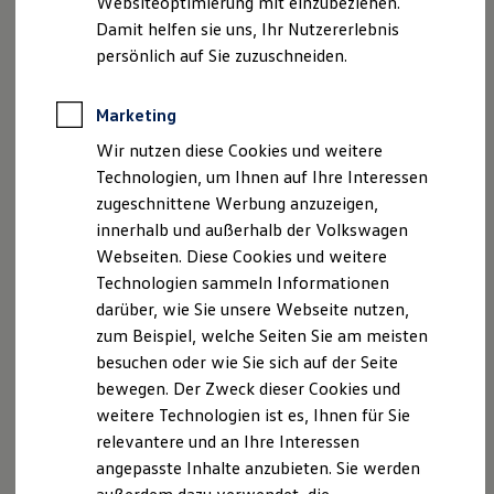
Websiteoptimierung mit einzubeziehen.
dank des TSI-Benzinmotors flexibel.
Behörden
Damit helfen sie uns, Ihr Nutzererlebnis
Direktkunden
persönlich auf Sie zuzuschneiden.
Hybrid-Technologie (HEV)
Sonderfahrzeuge
Anpfiff zum Gewinn
Elektromobilität
Die Hybrid-Technologie ermöglicht elektrische Fahranteile –
Marketing
Elektroautos
ganz ohne externes Laden. Beim Bremsen oder wenn Sie
ID. Tutorials
Wir nutzen diese Cookies und weitere
Elektrofahrzeugkonzepte
den Fuß vom Gas nehmen, gewinnt das System Energie
Technologien, um Ihnen auf Ihre Interessen
ID. EVERY1
zurück und speichert sie in der Batterie.
Reichweite
zugeschnittene Werbung anzuzeigen,
Reichweite der ID. Modelle
innerhalb und außerhalb der Volkswagen
Diese Energie kann der
Golf
beispielsweise beim Anfahren,
Reichweite im Winter
Webseiten. Diese Cookies und weitere
Rekuperation
im Stadtverkehr oder bei niedrigen Geschwindigkeiten für
Laden
Technologien sammeln Informationen
elektrische Fahranteile nutzen. Je nach Fahrsituation
Laden unterwegs
darüber, wie Sie unsere Webseite nutzen,
arbeiten Elektroantrieb und Benzinmotor auch zusammen.
Laden Zuhause
zum Beispiel, welche Seiten Sie am meisten
Ladestationen finden
Das macht Hybridfahren angenehm unkompliziert und kann
Ladezeitensimulator
besuchen oder wie Sie sich auf der Seite
den Kraftstoffverbrauch sowie die CO₂-Emissionen
Batterie
bewegen. Der Zweck dieser Cookies und
reduzieren.
Sicherheit
weitere Technologien ist es, Ihnen für Sie
Garantie und Lebensdauer
Nachhaltigkeit
relevantere und an Ihre Interessen
Mild-Hybrid-Technologie
Technologie
angepasste Inhalte anzubieten. Sie werden
Kosten und Kauf