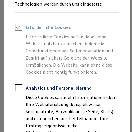
Technologien werden durch uns eingesetzt:
Volkswagen Marktplatz
Die ENERGY Sondermodelle
Junge Gebrauchtwagen und Gebrauchtwagen
Volkswagen Zertifizierte Gebrauchtwagen
1
Elektromobilität bei Gebrauchtwagen
Erforderliche Cookies
Zubehör- und Serviceangebote
Saisonangebote
Erforderliche Cookies helfen dabei, eine
Der
Golf
bietet verschiedene Hybrid-Technologien –
Reifenpakete
Website nutzbar zu machen, indem sie
Leasing
passend zu Ihren Strecken und Ihrem Fahrprofil.
Grundfunktionen wie Seitennavigation und
Leasing-Angebote
Ob Plug-in-Hybrid mit elektrischer Reichweite und flexibler
Gebrauchtwagen Leasing
Zugriff auf sichere Bereiche der Website
Langstreckentauglichkeit, Hybrid-Technologie ohne
Junge Gebrauchtwagen-Leasing
ermöglichen. Die Website kann ohne diese
Elektroauto Leasing
externes Laden oder eTSI mit Mild-Hybrid-Technologie:
Cookies nicht richtig funktionieren.
Kleinwagen-Leasing
Jede Variante kann Sie dabei unterstützen,
Leasing ohne Anzahlung
Kraftstoffverbrauch und CO₂-Emissionen zu reduzieren und
Finanzierung
Analytics und Personalisierung
Autokredit mit Schlussrate
gleichzeitig mobil zu bleiben.
Versicherungen und Garantien
Diese Cookies sammeln Informationen über
Kfz-Versicherung
Ihre Websitenutzung (beispielsweise
Plug-in-Hybrid
Restschuldversicherungen
Garantien
Seitenaufrufe, Verweildauer je Seite, Klicks)
Wartungsverträge
und ermöglichen uns bei Teilnahme, Ihre
Mit einem Plug-in-Hybrid profitieren Sie von den Vorteilen
Geschäftskunden
Umfrageergebnisse in die
des elektrischen Antriebs und bleiben auf längeren Fahrten
Professional Class bei Volkswagen
Großkunden