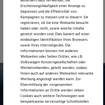
außerdem dazu verwendet, die
Hybridautos
sich nicht auf ein einzelnes Fahrzeug und sind nicht Bestandteil
Erscheinungshäufigkeit einer Anzeige zu
Marke und Erlebnis
des Angebots, sondern dienen allein Vergleichszwecken
begrenzen und die Effektivität von
Volkswagen R und R Experience
zwischen den verschiedenen Fahrzeugtypen.
R-Modelle
Kampagnen zu messen und zu steuern. Sie
Zusatzausstattungen und
Zubehör
(Anbauteile, Reifenformat
R Experience
registrieren, ob Sie eine Webseite besucht
usw.) können relevante Fahrzeugparameter, wie
z. B.
Gewicht,
Driving Experience
Rollwiderstand und Aerodynamik verändern und neben
haben oder nicht, sowie welche Inhalte
Volkswagen entdecken
Werkbesichtigung
Witterungs- und Verkehrsbedingungen sowie dem
genutzt worden sind. Dies basiert auf einer
Factory visit
individuellen Fahrverhalten den Kraftstoffverbrauch, den
eindeutigen Identifikation Ihres Browsers
Lifestyle Shop
Stromverbrauch, die CO₂-Emissionen und die
sowie Ihres Internetgeräts. Die
T-Roc Kollektion
Fahrleistungswerte eines Fahrzeugs beeinflussen.
Golf Kollektion
Informationen können mit anderen
ID. Kollektion
Webseiten oder Seiten Dritter, wie z.B.
Volkswagen Kollektion
Volkswagen Konzerngesellschaften oder
R-Kollektion
GTI Kollektion
Werbetreibenden, geteilt werden, sodass
Fußball Drop
Ihnen auch auf anderen Webseiten relevante
we drive football
Werbung angezeigt werden kann. Zur
#wedriveproud
Besitzer und Service
Übermittlung der vorgenannten
myVolkswagen
Informationen an Dritte werden neben
Software Updates
Cookies auch weitere Technologien wie
Service und Ersatzteile
Inspektion und HU/AU
beispielsweise serverseitige Schnittstellen
Reparaturen und Checks