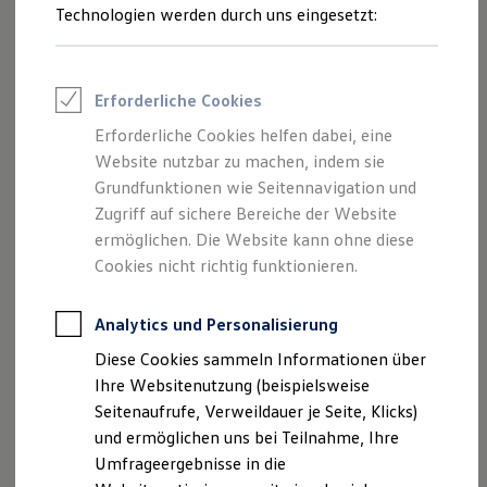
7.1 Dolby-Surround-Sound von 14 im Innenraum
Reifenpakete
Technologien werden durch uns eingesetzt:
verbauten Lautsprechern
Leasing
Leasing-Angebote
Vier Hochtöner, zwei Mitteltöner, vier Tieftöner
Gebrauchtwagen Leasing
und zwei Effektlautsprecher hinten
Junge Gebrauchtwagen-Leasing
Erforderliche Cookies
Elektroauto Leasing
Ein Centerspeaker vorn und ein Subwoofer im
Kleinwagen-Leasing
Erforderliche Cookies helfen dabei, eine
Leasing ohne Anzahlung
Kofferraum
Website nutzbar zu machen, indem sie
Finanzierung
730 W Endstufe
Autokredit mit Schlussrate
Grundfunktionen wie Seitennavigation und
Versicherungen und Garantien
Zugriff auf sichere Bereiche der Website
Kfz-Versicherung
ermöglichen. Die Website kann ohne diese
Restschuldversicherungen
Garantien
Cookies nicht richtig funktionieren.
Wartungsverträge
Geschäftskunden
Professional Class bei Volkswagen
Analytics und Personalisierung
Großkunden
Diese Cookies sammeln Informationen über
Behörden
Direktkunden
Ihre Websitenutzung (beispielsweise
Sonderfahrzeuge
Seitenaufrufe, Verweildauer je Seite, Klicks)
Anpfiff zum Gewinn
und ermöglichen uns bei Teilnahme, Ihre
Elektromobilität
1
,
2
Elektroautos
Umfrageergebnisse in die
ID. Tutorials