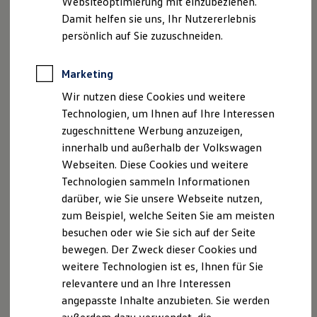
Websiteoptimierung mit einzubeziehen.
Elektrofahrzeugkonzepte
Damit helfen sie uns, Ihr Nutzererlebnis
ID. EVERY1
Reichweite
persönlich auf Sie zuzuschneiden.
Reichweite der ID. Modelle
Impressum
Nutzungsbedingungen
Reichweite im Winter
Datenschutzerklärungen
Cookie-Richtlinie
Rekuperation
Marketing
Laden
Lizenzhinweise Dritter
Wir nutzen diese Cookies und weitere
Laden unterwegs
Angaben zum Digital Services Act (DSA)
EU Data Act
Laden Zuhause
Technologien, um Ihnen auf Ihre Interessen
Produktsicherheitsinformationen
Vertrag Widerrufen
Ladestationen finden
zugeschnittene Werbung anzuzeigen,
Ladezeitensimulator
innerhalb und außerhalb der Volkswagen
Batterie
Sicherheit
Webseiten. Diese Cookies und weitere
Garantie und Lebensdauer
Disclaimer von Volkswagen AG
Technologien sammeln Informationen
Nachhaltigkeit
darüber, wie Sie unsere Webseite nutzen,
Technologie
Die in dieser Darstellung gezeigten Fahrzeuge und
Kosten und Kauf
Ausstattungen können in einzelnen Details vom aktuellen
zum Beispiel, welche Seiten Sie am meisten
Verbrauchskosten
deutschen Lieferprogramm abweichen. Abgebildet sind
besuchen oder wie Sie sich auf der Seite
Kaufoptionen
teilweise Sonderausstattungen der Fahrzeuge gegen
bewegen. Der Zweck dieser Cookies und
E-Auto-Förderung
Mehrpreis.
Software und Konnektivität
weitere Technologien ist es, Ihnen für Sie
Bitte beachten Sie auch unseren Konfigurator für eine
Die ID. Software 6
relevantere und an Ihre Interessen
ID. Software Versionen und Updates
Übersicht der aktuell verfügbaren Modelle und Ausstattungen.
angepasste Inhalte anzubieten. Sie werden
Digitale Extras
Die angegebenen Verbrauchs- und Emissionswerte beziehen
Schnittstellen zu Ihrem ID.