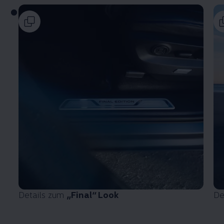
Details zum
„Final“ Look
De