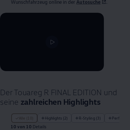
Wunschfahrzeug online in der
Autosuche
.
--:--
Verbleibende Zeit, --:--
Der
Touareg
R FINAL EDITION und
seine
zahlreichen
Highlights
10 von 10 Details
Alle (10)
Highlights (2)
R-Styling (3)
Performa
10 von 10
Details