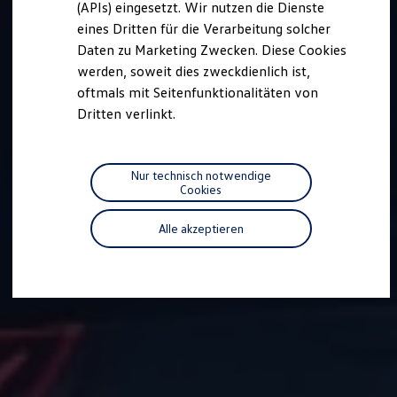
(APIs) eingesetzt. Wir nutzen die Dienste
Motorenöl und Flüssigkeiten
eines Dritten für die Verarbeitung solcher
Räder und Reifen
Pannen- und Unfallhilfe
Daten zu Marketing Zwecken. Diese Cookies
Economy Service
werden, soweit dies zweckdienlich ist,
Volkswagen Teile
oftmals mit Seitenfunktionalitäten von
Zubehör
Modellspezifisches Zubehör
Dritten verlinkt.
Schutz und Pflege
Transport
Entertainment und Elektronik
Individualisieren
Nur technisch notwendige
Wallbox und Ladekabel
Cookies
Digitale Extras
Dienste für Ihr Modell finden
Alle akzeptieren
Volkswagen Apps, Login und Shop
Handy und Fahrzeug verbinden
Updates für Software, Karten und Radio
Über Ihr Auto
Vorgängermodelle
Kundeninformationen
Volkswagen Kundenbetreuung
Warn- und Kontrollleuchten
Assistenzsysteme
Digitale Betriebsanleitung
Live Beratung