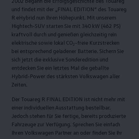
2002 begann die Erfolgsgeschichte des
Touareg
und findet mit der „FINAL EDITION“ des
Touareg
R eHybrid nun Ihren Höhepunkt. Mit unserem
Hightech-SUV starten Sie mit 340 kW (462
PS
)
kraftvoll durch und genießen gleichzeitig rein
elektrische sowie lokal CO
-freie Kurzstrecken
2
bei entsprechend geladener Batterie. Sichern Sie
sich jetzt die exklusive Sonderedition und
entdecken Sie ein letztes Mal die geballte
Hybrid-Power des stärksten
Volkswagen
aller
Zeiten.
Der
Touareg
R FINAL EDITION ist nicht mehr mit
einer individuellen Ausstattung bestellbar.
Jedoch stehen für Sie fertige, bereits produzierte
Fahrzeuge zur Verfügung. Sprechen Sie einfach
Ihren
Volkswagen
Partner an oder finden Sie Ihr