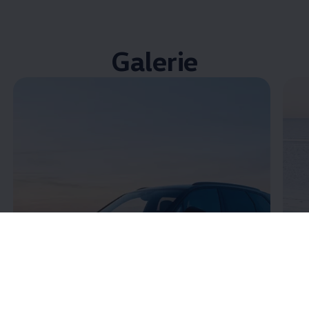
Galerie
Enable fullscreen mode