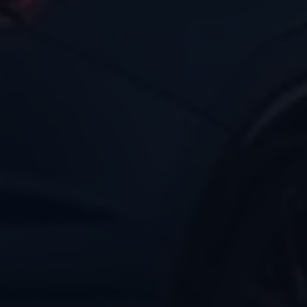
Magazin
Lifestyle
Transport
Familie
Elektromobilität
Volkswagen R
Pannen- und Unfallhilfe
Volkswagen Kundenbetreuung