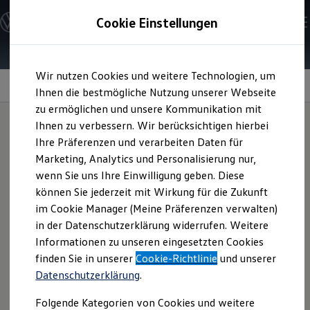
Modelle und Konfigurator
Cookie Einstellungen
Konfigurator
Modelle vergleichen
Konfiguration laden
Zum
Zum
Autosuche
Wir nutzen Cookies und weitere Technologien, um
Hauptinhalt
Footer
Elektroautos
Soundsystem Dynaudio
springen
springen
Ihnen die bestmögliche Nutzung unserer Webseite
ENERGY Sondermodelle
Nutzfahrzeuge
zu ermöglichen und unsere Kommunikation mit
SUV und CUV
Ihnen zu verbessern. Wir berücksichtigen hierbei
Familienautos
Ihre Präferenzen und verarbeiten Daten für
Kombis
Inspirierende
Kompaktwagen
Marketing, Analytics und Personalisierung nur,
Sportwagen
wenn Sie uns Ihre Einwilligung geben. Diese
Schnell verfügbare Fahrzeuge
Klangwelten
für neue
Angebote und Produkte
können Sie jederzeit mit Wirkung für die Zukunft
Aktuelle Angebote
im Cookie Manager (Meine Präferenzen verwalten)
Wege
E-Auto-Förderung
in der Datenschutzerklärung widerrufen. Weitere
Volkswagen Marktplatz
Informationen zu unseren eingesetzten Cookies
Die ENERGY Sondermodelle
Junge Gebrauchtwagen und Gebrauchtwagen
finden Sie in unserer
Cookie-Richtlinie
und unserer
Der
Touareg
R wird mit dem optionalen⁠ Soundsystem
Volkswagen Zertifizierte Gebrauchtwagen
Datenschutzerklärung
.
Elektromobilität bei Gebrauchtwagen
„DYNAUDIO Consequence“ zum fahrenden Konzertsaal:
Zubehör- und Serviceangebote
Folgende Kategorien von Cookies und weitere
Saisonangebote