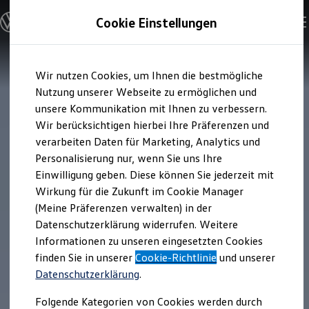
Modelle und Konfigurator
Cookie Einstellungen
Konfigurator
Modelle vergleichen
Konfiguration laden
Zum
Zum
Autosuche
Wir nutzen Cookies, um Ihnen die bestmögliche
Hauptinhalt
Footer
Elektroautos
springen
springen
Nutzung unserer Webseite zu ermöglichen und
ENERGY Sondermodelle
Nutzfahrzeuge
unsere Kommunikation mit Ihnen zu verbessern.
SUV und CUV
Wir berücksichtigen hierbei Ihre Präferenzen und
Familienautos
verarbeiten Daten für Marketing, Analytics und
Kombis
Kompaktwagen
Personalisierung nur, wenn Sie uns Ihre
Sportwagen
Einwilligung geben. Diese können Sie jederzeit mit
Schnell verfügbare Fahrzeuge
Angebote und Produkte
Wirkung für die Zukunft im Cookie Manager
Aktuelle Angebote
(Meine Präferenzen verwalten) in der
E-Auto-Förderung
Datenschutzerklärung widerrufen. Weitere
Volkswagen Marktplatz
Informationen zu unseren eingesetzten Cookies
Die ENERGY Sondermodelle
Junge Gebrauchtwagen und Gebrauchtwagen
finden Sie in unserer
Cookie-Richtlinie
und unserer
Volkswagen Zertifizierte Gebrauchtwagen
Datenschutzerklärung
.
Elektromobilität bei Gebrauchtwagen
Zubehör- und Serviceangebote
Folgende Kategorien von Cookies werden durch
Saisonangebote