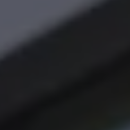
Magazin
Lifestyle
Transport
Familie
Elektromobilität
Volkswagen R
Pannen- und Unfallhilfe
Volkswagen Kundenbetreuung