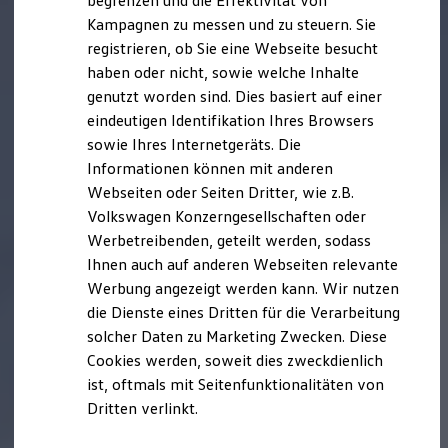
begrenzen und die Effektivität von
Hybridautos
Kampagnen zu messen und zu steuern. Sie
Marke und Erlebnis
registrieren, ob Sie eine Webseite besucht
Volkswagen R und R Experience
R-Modelle
haben oder nicht, sowie welche Inhalte
R Experience
genutzt worden sind. Dies basiert auf einer
Driving Experience
eindeutigen Identifikation Ihres Browsers
Volkswagen entdecken
Werkbesichtigung
sowie Ihres Internetgeräts. Die
Factory visit
Informationen können mit anderen
Lifestyle Shop
Webseiten oder Seiten Dritter, wie z.B.
T-Roc Kollektion
Golf Kollektion
Volkswagen Konzerngesellschaften oder
ID. Kollektion
Werbetreibenden, geteilt werden, sodass
Volkswagen Kollektion
Ihnen auch auf anderen Webseiten relevante
R-Kollektion
GTI Kollektion
Werbung angezeigt werden kann. Wir nutzen
Fußball Drop
die Dienste eines Dritten für die Verarbeitung
we drive football
solcher Daten zu Marketing Zwecken. Diese
#wedriveproud
Besitzer und Service
Cookies werden, soweit dies zweckdienlich
myVolkswagen
ist, oftmals mit Seitenfunktionalitäten von
Software Updates
Dritten verlinkt.
Service und Ersatzteile
Inspektion und HU/AU
Reparaturen und Checks