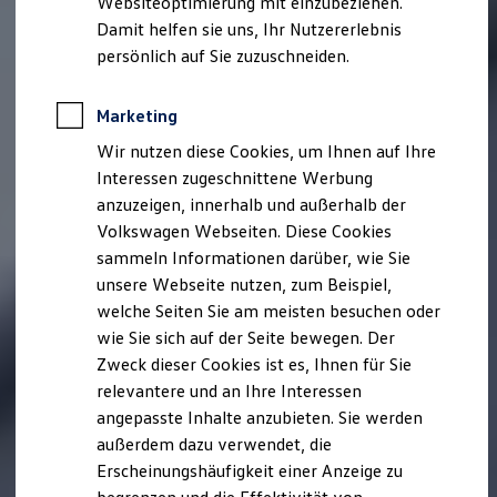
Websiteoptimierung mit einzubeziehen.
Elektrofahrzeugkonzepte
Damit helfen sie uns, Ihr Nutzererlebnis
ID. EVERY1
Reichweite
persönlich auf Sie zuzuschneiden.
Reichweite der ID. Modelle
Reichweite im Winter
Rekuperation
Marketing
Laden
Wir nutzen diese Cookies, um Ihnen auf Ihre
Laden unterwegs
Laden Zuhause
Interessen zugeschnittene Werbung
Ladestationen finden
anzuzeigen, innerhalb und außerhalb der
Ladezeitensimulator
Volkswagen Webseiten. Diese Cookies
Batterie
Sicherheit
sammeln Informationen darüber, wie Sie
Garantie und Lebensdauer
unsere Webseite nutzen, zum Beispiel,
Nachhaltigkeit
welche Seiten Sie am meisten besuchen oder
Technologie
Kosten und Kauf
wie Sie sich auf der Seite bewegen. Der
Verbrauchskosten
Zweck dieser Cookies ist es, Ihnen für Sie
Kaufoptionen
relevantere und an Ihre Interessen
E-Auto-Förderung
Software und Konnektivität
angepasste Inhalte anzubieten. Sie werden
Die ID. Software 6
außerdem dazu verwendet, die
ID. Software Versionen und Updates
Erscheinungshäufigkeit einer Anzeige zu
Digitale Extras
Schnittstellen zu Ihrem ID.