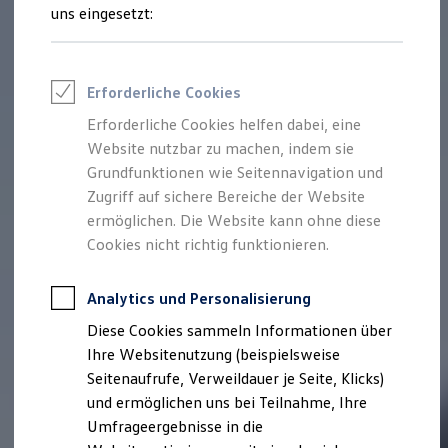
Reifenpakete
uns eingesetzt:
Leasing
Leasing-Angebote
Gebrauchtwagen Leasing
Junge Gebrauchtwagen-Leasing
Erforderliche Cookies
Elektroauto Leasing
Kleinwagen-Leasing
Erforderliche Cookies helfen dabei, eine
Leasing ohne Anzahlung
Website nutzbar zu machen, indem sie
Finanzierung
Autokredit mit Schlussrate
Grundfunktionen wie Seitennavigation und
Versicherungen und Garantien
Zugriff auf sichere Bereiche der Website
Kfz-Versicherung
ermöglichen. Die Website kann ohne diese
Restschuldversicherungen
Garantien
Cookies nicht richtig funktionieren.
Wartungsverträge
Geschäftskunden
Professional Class bei Volkswagen
Analytics und Personalisierung
Großkunden
Diese Cookies sammeln Informationen über
Behörden
Direktkunden
Ihre Websitenutzung (beispielsweise
Sonderfahrzeuge
Seitenaufrufe, Verweildauer je Seite, Klicks)
Anpfiff zum Gewinn
und ermöglichen uns bei Teilnahme, Ihre
Elektromobilität
Elektroautos
Umfrageergebnisse in die
ID. Tutorials