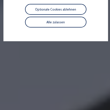
Motorenöl und Flüssigkeiten
Räder und Reifen
Optionale Cookies ablehnen
Pannen- und Unfallhilfe
Economy Service
Volkswagen Teile
Alle zulassen
Zubehör
Modellspezifisches Zubehör
Schutz und Pflege
Transport
Entertainment und Elektronik
Individualisieren
Wallbox und Ladekabel
Digitale Extras
Dienste für Ihr Modell finden
Volkswagen Apps, Login und Shop
Handy und Fahrzeug verbinden
Updates für Software, Karten und Radio
Über Ihr Auto
Vorgängermodelle
Kundeninformationen
Volkswagen Kundenbetreuung
Warn- und Kontrollleuchten
Assistenzsysteme
Digitale Betriebsanleitung
Live Beratung