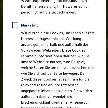
Websiteoptimierung mit einzubeziehen.
Elektrofahrzeugkonzepte
Damit helfen sie uns, Ihr Nutzererlebnis
ID. EVERY1
Reichweite
persönlich auf Sie zuzuschneiden.
Reichweite der ID. Modelle
Reichweite im Winter
Rekuperation
Marketing
Laden
Wir nutzen diese Cookies, um Ihnen auf Ihre
Laden unterwegs
Laden Zuhause
Interessen zugeschnittene Werbung
Ladestationen finden
anzuzeigen, innerhalb und außerhalb der
Ladezeitensimulator
Volkswagen Webseiten. Diese Cookies
Batterie
Sicherheit
sammeln Informationen darüber, wie Sie
Garantie und Lebensdauer
unsere Webseite nutzen, zum Beispiel,
Nachhaltigkeit
welche Seiten Sie am meisten besuchen oder
Technologie
Kosten und Kauf
wie Sie sich auf der Seite bewegen. Der
Verbrauchskosten
Zweck dieser Cookies ist es, Ihnen für Sie
Kaufoptionen
relevantere und an Ihre Interessen
E-Auto-Förderung
Software und Konnektivität
angepasste Inhalte anzubieten. Sie werden
Die ID. Software 6
außerdem dazu verwendet, die
ID. Software Versionen und Updates
Erscheinungshäufigkeit einer Anzeige zu
Digitale Extras
Schnittstellen zu Ihrem ID.