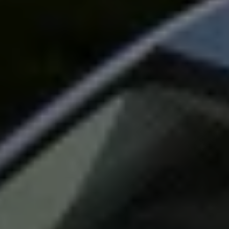
Magazin
Lifestyle
Transport
Familie
Elektromobilität
Volkswagen R
Pannen- und Unfallhilfe
Volkswagen Kundenbetreuung