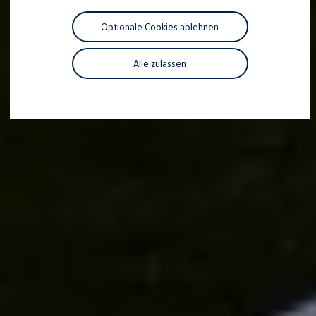
Motorenöl und Flüssigkeiten
Räder und Reifen
Optionale Cookies ablehnen
Pannen- und Unfallhilfe
Economy Service
Volkswagen Teile
Alle zulassen
Zubehör
Modellspezifisches Zubehör
Schutz und Pflege
Transport
Entertainment und Elektronik
Individualisieren
Wallbox und Ladekabel
Digitale Extras
Dienste für Ihr Modell finden
Volkswagen Apps, Login und Shop
Handy und Fahrzeug verbinden
Updates für Software, Karten und Radio
Über Ihr Auto
Vorgängermodelle
Kundeninformationen
Volkswagen Kundenbetreuung
Warn- und Kontrollleuchten
Assistenzsysteme
Digitale Betriebsanleitung
Live Beratung