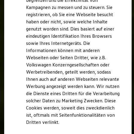
begrenzen und die Effektivität von
Hybridautos
Kampagnen zu messen und zu steuern. Sie
Marke und Erlebnis
registrieren, ob Sie eine Webseite besucht
Volkswagen R und R Experience
R-Modelle
haben oder nicht, sowie welche Inhalte
R Experience
genutzt worden sind. Dies basiert auf einer
Driving Experience
eindeutigen Identifikation Ihres Browsers
Volkswagen entdecken
Werkbesichtigung
sowie Ihres Internetgeräts. Die
Factory visit
Informationen können mit anderen
Lifestyle Shop
Webseiten oder Seiten Dritter, wie z.B.
T-Roc Kollektion
Golf Kollektion
Volkswagen Konzerngesellschaften oder
ID. Kollektion
Werbetreibenden, geteilt werden, sodass
Volkswagen Kollektion
Ihnen auch auf anderen Webseiten relevante
R-Kollektion
GTI Kollektion
Werbung angezeigt werden kann. Wir nutzen
Fußball Drop
die Dienste eines Dritten für die Verarbeitung
we drive football
solcher Daten zu Marketing Zwecken. Diese
#wedriveproud
Besitzer und Service
Cookies werden, soweit dies zweckdienlich
myVolkswagen
ist, oftmals mit Seitenfunktionalitäten von
Software Updates
Dritten verlinkt.
Service und Ersatzteile
Inspektion und HU/AU
Reparaturen und Checks