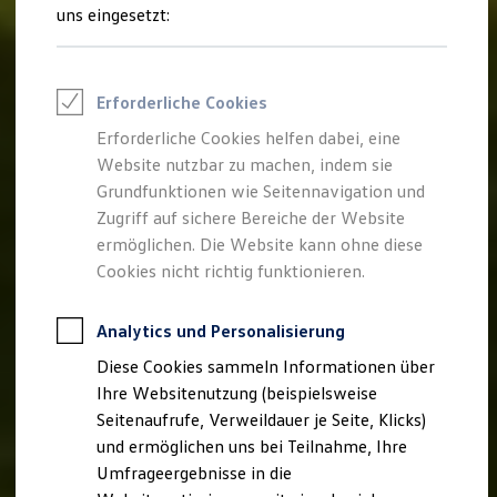
Reifenpakete
uns eingesetzt:
Leasing
Leasing-Angebote
Gebrauchtwagen Leasing
Junge Gebrauchtwagen-Leasing
Erforderliche Cookies
Elektroauto Leasing
Kleinwagen-Leasing
Erforderliche Cookies helfen dabei, eine
Leasing ohne Anzahlung
Website nutzbar zu machen, indem sie
Finanzierung
Autokredit mit Schlussrate
Grundfunktionen wie Seitennavigation und
Versicherungen und Garantien
Zugriff auf sichere Bereiche der Website
Kfz-Versicherung
ermöglichen. Die Website kann ohne diese
Restschuldversicherungen
Garantien
Cookies nicht richtig funktionieren.
Wartungsverträge
Geschäftskunden
Professional Class bei Volkswagen
Analytics und Personalisierung
Großkunden
Diese Cookies sammeln Informationen über
Behörden
Direktkunden
Ihre Websitenutzung (beispielsweise
Sonderfahrzeuge
Seitenaufrufe, Verweildauer je Seite, Klicks)
Anpfiff zum Gewinn
und ermöglichen uns bei Teilnahme, Ihre
Elektromobilität
Elektroautos
Umfrageergebnisse in die
ID. Tutorials