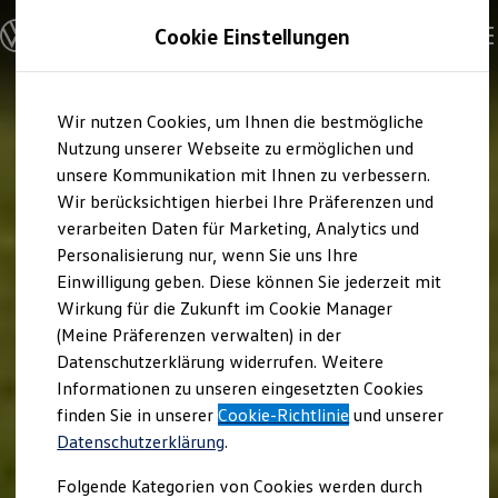
Modelle und Konfigurator
Cookie Einstellungen
Konfigurator
Modelle vergleichen
Konfiguration laden
Zum
Zum
Autosuche
Wir nutzen Cookies, um Ihnen die bestmögliche
Hauptinhalt
Footer
Elektroautos
springen
springen
Nutzung unserer Webseite zu ermöglichen und
ENERGY Sondermodelle
Nutzfahrzeuge
unsere Kommunikation mit Ihnen zu verbessern.
SUV und CUV
Wir berücksichtigen hierbei Ihre Präferenzen und
Familienautos
verarbeiten Daten für Marketing, Analytics und
Kombis
Kompaktwagen
Personalisierung nur, wenn Sie uns Ihre
Sportwagen
Einwilligung geben. Diese können Sie jederzeit mit
Schnell verfügbare Fahrzeuge
Angebote und Produkte
Wirkung für die Zukunft im Cookie Manager
Aktuelle Angebote
(Meine Präferenzen verwalten) in der
E-Auto-Förderung
Datenschutzerklärung widerrufen. Weitere
Volkswagen Marktplatz
Informationen zu unseren eingesetzten Cookies
Die ENERGY Sondermodelle
Junge Gebrauchtwagen und Gebrauchtwagen
finden Sie in unserer
Cookie-Richtlinie
und unserer
Volkswagen Zertifizierte Gebrauchtwagen
Datenschutzerklärung
.
Elektromobilität bei Gebrauchtwagen
Zubehör- und Serviceangebote
Folgende Kategorien von Cookies werden durch
Saisonangebote