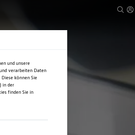
hen und unsere
 und verarbeiten Daten
. Diese können Sie
 in der
es finden Sie in