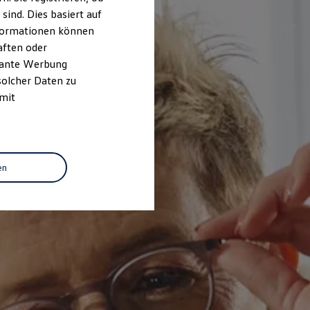
ind. Dies basiert auf
Informationen können
aften oder
evante Werbung
solcher Daten zu
 mit
en