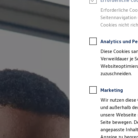
Erforderliche Co
Reifenpakete
Leasing
Erforderliche Coo
Leasing-Angebote
Seitennavigation 
Gebrauchtwagen Leasing
Cookies nicht rich
Junge Gebrauchtwagen-Leasing
Elektroauto Leasing
Kleinwagen-Leasing
Analytics und Pe
Leasing ohne Anzahlung
Finanzierung
Diese Cookies sa
Autokredit mit Schlussrate
Versicherungen und Garantien
Verweildauer je S
Kfz-Versicherung
Websiteoptimierun
Restschuldversicherungen
zuzuschneiden.
Garantien
Wartungsverträge
Geschäftskunden
Marketing
Professional Class bei Volkswagen
Großkunden
Wir nutzen diese 
Behörden
und außerhalb de
Direktkunden
Sonderfahrzeuge
unsere Webseite n
Anpfiff zum Gewinn
Seite bewegen. De
Elektromobilität
angepasste Inhalt
Elektroautos
ID. Tutorials
Anzeige zu begren