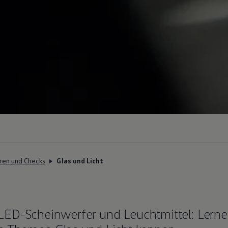
ren und Checks
Glas und Licht
ED-Scheinwerfer und Leuchtmittel: Lernen