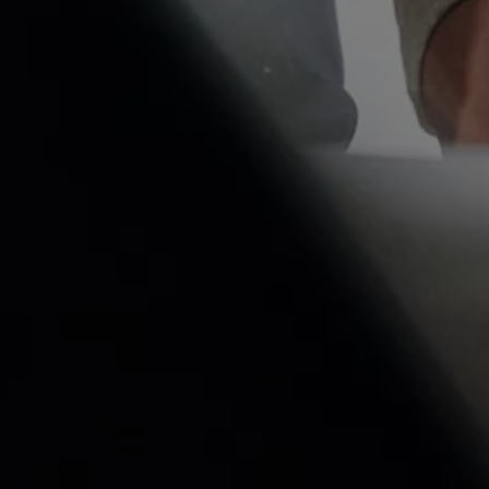
Magazin
Lifestyle
Transport
Familie
Elektromobilität
Volkswagen R
Pannen- und Unfallhilfe
Volkswagen Kundenbetreuung