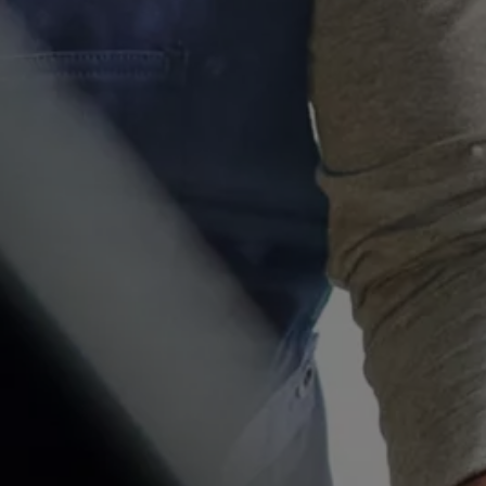
Motorenöl und Flüssigkeiten
Räder und Reifen
Pannen- und Unfallhilfe
Economy Service
Volkswagen Teile
Zubehör
Modellspezifisches Zubehör
Schutz und Pflege
Transport
Entertainment und Elektronik
Individualisieren
Wallbox und Ladekabel
Digitale Extras
Dienste für Ihr Modell finden
Volkswagen Apps, Login und Shop
Handy und Fahrzeug verbinden
Updates für Software, Karten und Radio
Über Ihr Auto
Vorgängermodelle
Kundeninformationen
Volkswagen Kundenbetreuung
Warn- und Kontrollleuchten
Assistenzsysteme
Digitale Betriebsanleitung
Live Beratung