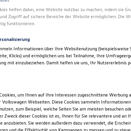
okies
kies helfen dabei, eine Website nutzbar zu machen, indem sie G
und Zugriff auf sichere Bereiche der Website ermöglichen. Die W
tig funktionieren.
rsonalisierung
mmeln Informationen über Ihre Websitenutzung (beispielsweise S
eite, Klicks) und ermöglichen uns bei Teilnahme, Ihre Umfrageerge
g mit einzubeziehen. Damit helfen sie uns, Ihr Nutzererlebnis pe
Cookies, um Ihnen auf Ihre Interessen zugeschnittene Werbung a
r Volkswagen Webseiten. Diese Cookies sammeln Informationen 
utzen, zum Beispiel, welche Seiten Sie am meisten besuchen oder
r Zweck dieser Cookies ist es, Ihnen für Sie relevantere und an I
e anzubieten. Sie werden außerdem dazu verwendet, die Erschein
zen und die Effektivität von Kampagnen zu messen und zu steuern