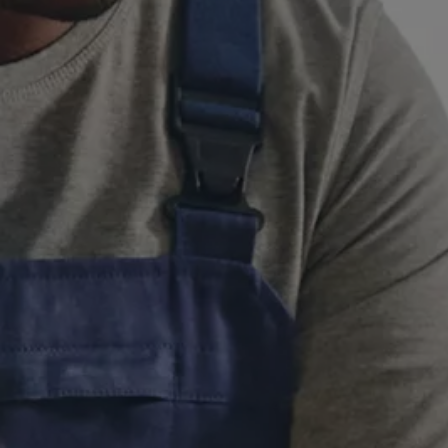
Hybridautos
Marke und Erlebnis
Volkswagen R und R Experience
R-Modelle
R Experience
Driving Experience
Volkswagen entdecken
Werkbesichtigung
Factory visit
Lifestyle Shop
T-Roc Kollektion
Golf Kollektion
ID. Kollektion
Volkswagen Kollektion
R-Kollektion
GTI Kollektion
Fußball Drop
we drive football
#wedriveproud
Besitzer und Service
myVolkswagen
Software Updates
Service und Ersatzteile
Inspektion und HU/AU
Reparaturen und Checks