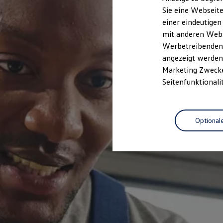
Elektrofahrzeugkonzepte
Sie eine Webseite
ID. EVERY1
einer eindeutigen
Reichweite
Reichweite der ID. Modelle
mit anderen Webse
Reichweite im Winter
Werbetreibenden,
Rekuperation
angezeigt werden 
Laden
Laden unterwegs
Marketing Zwecken
Laden Zuhause
Seitenfunktionali
Ladestationen finden
Ladezeitensimulator
Batterie
Sicherheit
Optional
Garantie und Lebensdauer
Nachhaltigkeit
Technologie
Kosten und Kauf
Verbrauchskosten
Kaufoptionen
E-Auto-Förderung
Software und Konnektivität
Die ID. Software 6
ID. Software Versionen und Updates
Digitale Extras
Schnittstellen zu Ihrem ID.