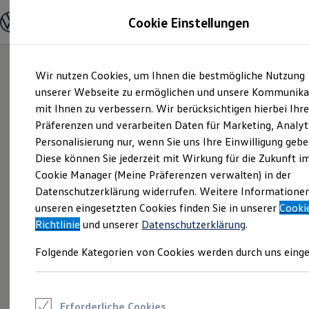
Modelle und Konfigurator
Cookie Einstellungen
Konfigurator
Modelle vergleichen
Konfiguration laden
Zum
Zum
Autosuche
Wir nutzen Cookies, um Ihnen die bestmögliche Nutzung
Hauptinhalt
Footer
Elektroautos
springen
springen
unserer Webseite zu ermöglichen und unsere Kommunika
ENERGY Sondermodelle
Nutzfahrzeuge
mit Ihnen zu verbessern. Wir berücksichtigen hierbei Ihr
SUV und CUV
Präferenzen und verarbeiten Daten für Marketing, Analyt
Familienautos
Personalisierung nur, wenn Sie uns Ihre Einwilligung gebe
Kombis
Kompaktwagen
Diese können Sie jederzeit mit Wirkung für die Zukunft i
Sportwagen
Cookie Manager (Meine Präferenzen verwalten) in der
Schnell verfügbare Fahrzeuge
Angebote und Produkte
Datenschutzerklärung widerrufen. Weitere Informatione
Aktuelle Angebote
unseren eingesetzten Cookies finden Sie in unserer
Cooki
E-Auto-Förderung
Richtlinie
und unserer
Datenschutzerklärung
.
Volkswagen Marktplatz
Die ENERGY Sondermodelle
Folgende Kategorien von Cookies werden durch uns einge
Junge Gebrauchtwagen und Gebrauchtwagen
Volkswagen Zertifizierte Gebrauchtwagen
Elektromobilität bei Gebrauchtwagen
Zubehör- und Serviceangebote
Saisonangebote
Erforderliche Cookies