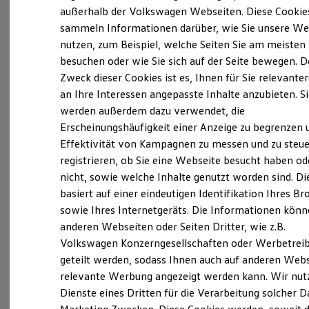
Elektrofahrzeugkonzepte
außerhalb der Volkswagen Webseiten. Diese Cookie
Probefahrt vereinbaren
ID. EVERY1
sammeln Informationen darüber, wie Sie unsere We
Reichweite
nutzen, zum Beispiel, welche Seiten Sie am meisten
Reichweite der ID. Modelle
Reichweite im Winter
besuchen oder wie Sie sich auf der Seite bewegen. D
Rekuperation
Zweck dieser Cookies ist es, Ihnen für Sie relevante
Laden
an Ihre Interessen angepasste Inhalte anzubieten. S
Fahrzeugangebot anfordern
Laden unterwegs
Laden Zuhause
werden außerdem dazu verwendet, die
Ladestationen finden
Erscheinungshäufigkeit einer Anzeige zu begrenzen 
Ladezeitensimulator
Effektivität von Kampagnen zu messen und zu steue
Batterie
Sicherheit
registrieren, ob Sie eine Webseite besucht haben od
Garantie und Lebensdauer
Servicetermin buchen
nicht, sowie welche Inhalte genutzt worden sind. Di
Nachhaltigkeit
basiert auf einer eindeutigen Identifikation Ihres B
Technologie
Kosten und Kauf
sowie Ihres Internetgeräts. Die Informationen kön
Verbrauchskosten
anderen Webseiten oder Seiten Dritter, wie z.B.
Kaufoptionen
Volkswagen Konzerngesellschaften oder Werbetrei
E-Auto-Förderung
Servicetermin buchen
Software und Konnektivität
geteilt werden, sodass Ihnen auch auf anderen Web
Die ID. Software 6
relevante Werbung angezeigt werden kann. Wir nut
ID. Software Versionen und Updates
Dienste eines Dritten für die Verarbeitung solcher D
Digitale Extras
Schnittstellen zu Ihrem ID.