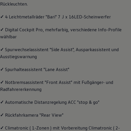
Rückleuchten.
Magazin
Lifestyle
Transport
✓
4 Leichtmetallräder "Bari" 7 J x 16LED-Scheinwerfer
Familie
Elektromobilität
✓
Digital Cockpit Pro, mehrfarbig, verschiedene Info-Profile
Volkswagen R
wählbar
Pannen- und Unfallhilfe
Volkswagen Kundenbetreuung
✓
Spurwechselassistent "Side Assist", Ausparkassistent und
Ausstiegswarnung
✓
Spurhalteassistent "Lane Assist"
✓
Notbremsassistent "Front Assist" mit Fußgänger- und
Radfahrererkennung
✓
Automatische Distanzregelung ACC "stop & go"
✓
Rückfahrkamera "Rear View"
✓
Climatronic ( 1-Zonen ) mit Vorbereitung Climatronic ( 2-