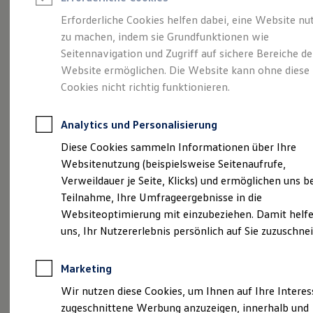
Reifenpakete
Leasing
Erforderliche Cookies helfen dabei, eine Website nu
Leasing-Angebote
zu machen, indem sie Grundfunktionen wie
Eleganzschön
Gebrauchtwagen Leasing
Seitennavigation und Zugriff auf sichere Bereiche de
Junge Gebrauchtwagen-Leasing
Elektroauto Leasing
Website ermöglichen. Die Website kann ohne diese
großartig.
Der Passat.
Kleinwagen-Leasing
Cookies nicht richtig funktionieren.
Leasing ohne Anzahlung
Finanzierung
Autokredit mit Schlussrate
Analytics und Personalisierung
Versicherungen und Garantien
Kfz-Versicherung
Diese Cookies sammeln Informationen über Ihre
Restschuldversicherungen
Websitenutzung (beispielsweise Seitenaufrufe,
Garantien
Verweildauer je Seite, Klicks) und ermöglichen uns b
Wartungsverträge
Geschäftskunden
Teilnahme, Ihre Umfrageergebnisse in die
Professional Class bei Volkswagen
Websiteoptimierung mit einzubeziehen. Damit helfe
Großkunden
uns, Ihr Nutzererlebnis persönlich auf Sie zuzuschne
Behörden
(
Impressum & Rechtliches
)
Direktkunden
Sonderfahrzeuge
Marketing
Anpfiff zum Gewinn
Elektromobilität
Wir nutzen diese Cookies, um Ihnen auf Ihre Intere
Elektroautos
zugeschnittene Werbung anzuzeigen, innerhalb und
ID. Tutorials