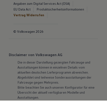
Angaben zum Digital Services Act (DSA)
EU Data Act
Produktsicherheitsinformationen
Vertrag Widerrufen
© Volkswagen 2026
Disclaimer von Volkswagen AG
Die in dieser Darstellung gezeigten Fahrzeuge und
Ausstattungen können in einzelnen Details vom
aktuellen deutschen Lieferprogramm abweichen.
Abgebildet sind teilweise Sonderausstattungen der
Fahrzeuge gegen Mehrpreis.
Bitte beachten Sie auch unseren Konfigurator für eine
Übersicht der aktuell verfügbaren Modelle und
Ausstattungen.
Die angegebenen Verbrauchs- und Emissionswerte