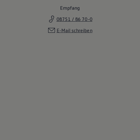
Magazin
Empfang
Lifestyle
Transport
08751 / 86 70-0
Familie
Elektromobilität
E-Mail schreiben
Volkswagen R
Pannen- und Unfallhilfe
Volkswagen Kundenbetreuung