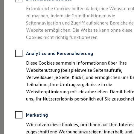
Reifenpakete
Leasing
Erforderliche Cookies helfen dabei, eine Website nu
Leasing-Angebote
zu machen, indem sie Grundfunktionen wie
Gebrauchtwagen Leasing
Auto Köhler gehört zu
Seitennavigation und Zugriff auf sichere Bereiche de
Junge Gebrauchtwagen-Leasing
Elektroauto Leasing
Website ermöglichen. Die Website kann ohne diese
Kleinwagen-Leasing
den
zehn besten
Cookies nicht richtig funktionieren.
Leasing ohne Anzahlung
Finanzierung
Volkswagen-
Autokredit mit Schlussrate
Analytics und Personalisierung
Versicherungen und Garantien
Kfz-Versicherung
Diese Cookies sammeln Informationen über Ihre
Händlern in
Restschuldversicherungen
Websitenutzung (beispielsweise Seitenaufrufe,
Garantien
Verweildauer je Seite, Klicks) und ermöglichen uns b
Wartungsverträge
Deutschland
Geschäftskunden
Teilnahme, Ihre Umfrageergebnisse in die
Professional Class bei Volkswagen
Websiteoptimierung mit einzubeziehen. Damit helfe
Großkunden
uns, Ihr Nutzererlebnis persönlich auf Sie zuzuschne
Behörden
Direktkunden
(
Impressum & Rechtliches
)
Sonderfahrzeuge
Marketing
Anpfiff zum Gewinn
Auto Köhler gehört zu den
Elektromobilität
Wir nutzen diese Cookies, um Ihnen auf Ihre Intere
Elektroautos
zehn besten
Volkswagen
-
zugeschnittene Werbung anzuzeigen, innerhalb und
ID. Tutorials