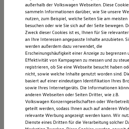
Elektrofahrzeugkonzepte
außerhalb der Volkswagen Webseiten. Diese Cookie
Händlern in Deutschland.
ID. EVERY1
sammeln Informationen darüber, wie Sie unsere We
Reichweite
nutzen, zum Beispiel, welche Seiten Sie am meisten
Reichweite der ID. Modelle
15.09.2022
Reichweite im Winter
besuchen oder wie Sie sich auf der Seite bewegen. D
Rekuperation
Zweck dieser Cookies ist es, Ihnen für Sie relevante
Laden
Der Mainburger Familienbetrieb wurde vom VW
an Ihre Interessen angepasste Inhalte anzubieten. S
Laden unterwegs
Konzern als einer der zehn besten Händler
Laden Zuhause
werden außerdem dazu verwendet, die
Ladestationen finden
ausgezeichnet – von insgesamt knapp 900.
Erscheinungshäufigkeit einer Anzeige zu begrenzen 
Ladezeitensimulator
Auto Köhler erhielt im „Retail Excellence Award“
Effektivität von Kampagnen zu messen und zu steue
Batterie
Sicherheit
registrieren, ob Sie eine Webseite besucht haben od
eine der wenigen Höchstbewertungen mit sieben
Garantie und Lebensdauer
nicht, sowie welche Inhalte genutzt worden sind. Di
Sternen.
Nachhaltigkeit
basiert auf einer eindeutigen Identifikation Ihres B
Technologie
Bei den Bewertungskriterien lag der Fokus neben
Kosten und Kauf
sowie Ihres Internetgeräts. Die Informationen kön
den vertrieblichen Kennzahlen speziell auf
Verbrauchskosten
anderen Webseiten oder Seiten Dritter, wie z.B.
Kaufoptionen
Themen wie Kundenzufriedenheit,
Volkswagen Konzerngesellschaften oder Werbetrei
E-Auto-Förderung
Prozesssicherheit, Bewertungsmanagement,
Software und Konnektivität
geteilt werden, sodass Ihnen auch auf anderen Web
Die ID. Software 6
Zukunftsorientierung und Digitalisierung.
relevante Werbung angezeigt werden kann. Wir nut
ID. Software Versionen und Updates
„Ich nehme die Auszeichnung stellvertretend für
Dienste eines Dritten für die Verarbeitung solcher D
Digitale Extras
Schnittstellen zu Ihrem ID.