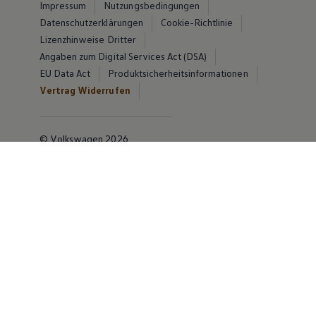
Impressum
Nutzungsbedingungen
Datenschutzerklärungen
Cookie-Richtlinie
Lizenzhinweise Dritter
Angaben zum Digital Services Act (DSA)
EU Data Act
Produktsicherheitsinformationen
Vertrag Widerrufen
© Volkswagen 2026
Disclaimer von Volkswagen AG
Die in dieser Darstellung gezeigten Fahrzeuge und
Ausstattungen können in einzelnen Details vom
aktuellen deutschen Lieferprogramm abweichen.
Abgebildet sind teilweise Sonderausstattungen der
Fahrzeuge gegen Mehrpreis.
Bitte beachten Sie auch unseren Konfigurator für eine