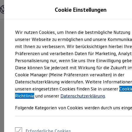
Modelle und Konfigurator
Cookie Einstellungen
Konfigurator
Modelle vergleichen
Konfiguration laden
Zum
Zum
Autosuche
Wir nutzen Cookies, um Ihnen die bestmögliche Nutzung
Hauptinhalt
Footer
Elektroautos
springen
springen
unserer Webseite zu ermöglichen und unsere Kommunika
ENERGY Sondermodelle
Nutzfahrzeuge
mit Ihnen zu verbessern. Wir berücksichtigen hierbei Ihr
SUV und CUV
Präferenzen und verarbeiten Daten für Marketing, Analyt
Familienautos
Personalisierung nur, wenn Sie uns Ihre Einwilligung gebe
Kombis
Kompaktwagen
Diese können Sie jederzeit mit Wirkung für die Zukunft i
Sportwagen
Cookie Manager (Meine Präferenzen verwalten) in der
Schnell verfügbare Fahrzeuge
Angebote und Produkte
Datenschutzerklärung widerrufen. Weitere Informatione
Aktuelle Angebote
unseren eingesetzten Cookies finden Sie in unserer
Cooki
E-Auto-Förderung
Richtlinie
und unserer
Datenschutzerklärung
.
Volkswagen Marktplatz
Die ENERGY Sondermodelle
Folgende Kategorien von Cookies werden durch uns einge
Junge Gebrauchtwagen und Gebrauchtwagen
Volkswagen Zertifizierte Gebrauchtwagen
Elektromobilität bei Gebrauchtwagen
Zubehör- und Serviceangebote
Saisonangebote
Erforderliche Cookies