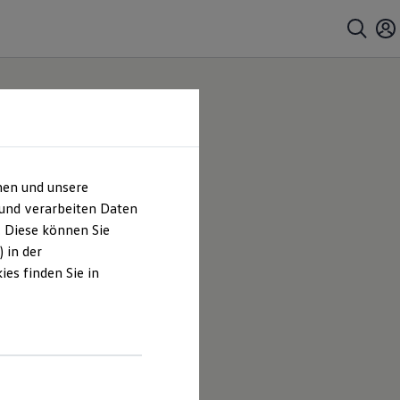
hen und unsere
 und verarbeiten Daten
. Diese können Sie
 in der
es finden Sie in