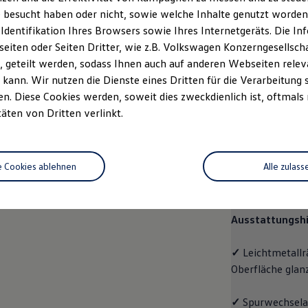
 besucht haben oder nicht, sowie welche Inhalte genutzt worden s
Fahrzeugangebot
Servi
anfordern
 Identifikation Ihres Browsers sowie Ihres Internetgeräts. Die 
iten oder Seiten Dritter, wie z.B. Volkswagen Konzerngesellsch
 geteilt werden, sodass Ihnen auch auf anderen Webseiten rel
kann. Wir nutzen die Dienste eines Dritten für die Verarbeitung 
. Diese Cookies werden, soweit dies zweckdienlich ist, oftmals
Pro
täten von Dritten verlinkt.
Pro
e Cookies ablehnen
Alle zulass
Der
ID.7 Tourer
Raumangebot und
Ausstattungshi
✓
Leichtmetallr
Oberfläche glan
✓
Spurwechselas