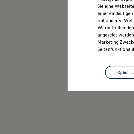
Elektrofahrzeugkonzepte
Sie eine Webseite
ID. EVERY1
Probefahrt vereinbaren
einer eindeutigen
Reichweite
Reichweite der ID. Modelle
mit anderen Webse
Reichweite im Winter
Werbetreibenden,
Rekuperation
angezeigt werden 
Laden
Laden unterwegs
Marketing Zwecken
Laden Zuhause
Seitenfunktionali
Ladestationen finden
Ladezeitensimulator
Batterie
Sicherheit
Optional
Garantie und Lebensdauer
Nachhaltigkeit
Technologie
Kosten und Kauf
Verbrauchskosten
Kaufoptionen
E-Auto-Förderung
Software und Konnektivität
Die ID. Software 6
ID. Software Versionen und Updates
Digitale Extras
Schnittstellen zu Ihrem ID.