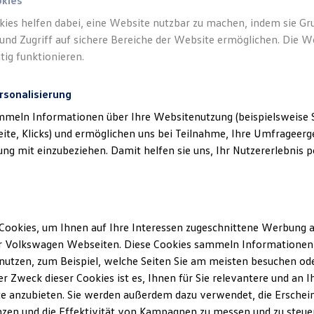
okies
kies helfen dabei, eine Website nutzbar zu machen, indem sie G
und Zugriff auf sichere Bereiche der Website ermöglichen. Die W
tig funktionieren.
rsonalisierung
mmeln Informationen über Ihre Websitenutzung (beispielsweise S
eite, Klicks) und ermöglichen uns bei Teilnahme, Ihre Umfrageerge
g mit einzubeziehen. Damit helfen sie uns, Ihr Nutzererlebnis pe
Cookies, um Ihnen auf Ihre Interessen zugeschnittene Werbung a
r Volkswagen Webseiten. Diese Cookies sammeln Informationen 
utzen, zum Beispiel, welche Seiten Sie am meisten besuchen oder
r Zweck dieser Cookies ist es, Ihnen für Sie relevantere und an I
e anzubieten. Sie werden außerdem dazu verwendet, die Erschein
zen und die Effektivität von Kampagnen zu messen und zu steuern