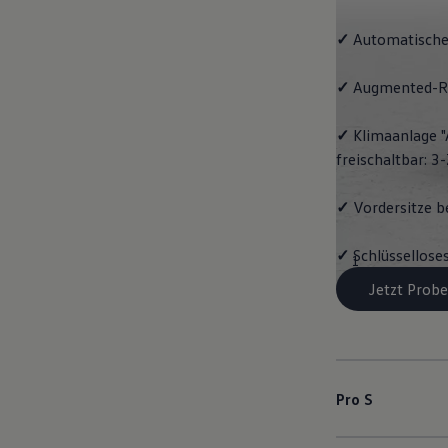
✓
Automatische
✓
Augmented-Re
✓
Klimaanlage "
freischaltbar: 
✓
Vordersitze b
✓
Schlüssellose
1
Jetzt Probe
Pro S