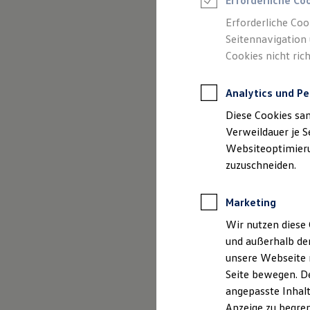
Erforderliche Co
Reifenpakete
(
Impressum & Rechtliches
)
Leasing
Erforderliche Coo
Leasing-Angebote
Seitennavigation 
Gebrauchtwagen Leasing
Cookies nicht rich
Junge Gebrauchtwagen-Leasing
Elektroauto Leasing
Kleinwagen-Leasing
Analytics und Pe
Leasing ohne Anzahlung
Finanzierung
Diese Cookies sa
Autokredit mit Schlussrate
Versicherungen und Garantien
Verweildauer je S
Kfz-Versicherung
Websiteoptimierun
Restschuldversicherungen
zuzuschneiden.
Garantien
Wartungsverträge
Geschäftskunden
Marketing
Professional Class bei Volkswagen
Großkunden
Wir nutzen diese 
Behörden
und außerhalb de
Direktkunden
Sonderfahrzeuge
unsere Webseite n
Anpfiff zum Gewinn
Seite bewegen. De
Elektromobilität
angepasste Inhalt
Elektroautos
ID. Tutorials
Anzeige zu begren