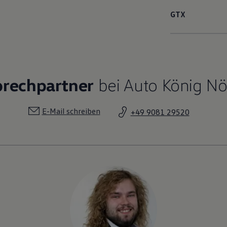
GTX
prechpartner
bei Auto König Nö
E-Mail schreiben
+49 9081 29520