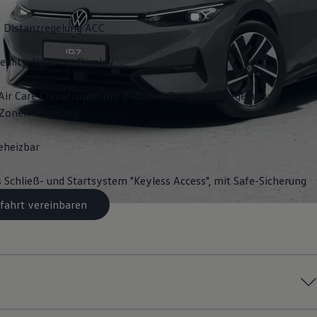
 Distanzregelung ACC
ality-Head-up-Display
Air Care Climatronic" mit 2-Zonen-Temperaturregelung;
3-Zonen-Regelung
eheizbar
s Schließ- und Startsystem "Keyless Access", mit Safe-Sicherung
fahrt vereinbaren