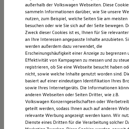
Karriereseite unsere aktuellen Stellenangebote
Elektrofahrzeugkonzepte
außerhalb der Volkswagen Webseiten. Diese Cookie
ID. EVERY1
und Karrieremöglichkeiten. Außergewöhnliche
sammeln Informationen darüber, wie Sie unsere We
Reichweite
Aufgaben und eine Welt voller Möglichkeiten
nutzen, zum Beispiel, welche Seiten Sie am meisten
Reichweite der ID. Modelle
Reichweite im Winter
erwarten Sie bei uns. Steigen Sie jetzt ein und
besuchen oder wie Sie sich auf der Seite bewegen. D
Rekuperation
werden Sie ein Teil der Erfolgsgeschichte von
Zweck dieser Cookies ist es, Ihnen für Sie relevante
Laden
an Ihre Interessen angepasste Inhalte anzubieten. S
Laden unterwegs
Auto-Scholz AHG GmbH & Co. KG
.
Laden Zuhause
werden außerdem dazu verwendet, die
Ladestationen finden
Erscheinungshäufigkeit einer Anzeige zu begrenzen 
Werden Sie Teil unseres Teams – Ihre neue
Ladezeitensimulator
Effektivität von Kampagnen zu messen und zu steue
Batterie
Karriere kann direkt starten. Wir freuen uns auf
Sicherheit
registrieren, ob Sie eine Webseite besucht haben od
Ihre aussagekräftige Bewerbung.
Garantie und Lebensdauer
nicht, sowie welche Inhalte genutzt worden sind. Di
Nachhaltigkeit
basiert auf einer eindeutigen Identifikation Ihres B
Technologie
Zu den aktuellen Stellenangeboten
Kosten und Kauf
sowie Ihres Internetgeräts. Die Informationen kön
Verbrauchskosten
anderen Webseiten oder Seiten Dritter, wie z.B.
Kaufoptionen
Volkswagen Konzerngesellschaften oder Werbetrei
E-Auto-Förderung
Software und Konnektivität
geteilt werden, sodass Ihnen auch auf anderen Web
Die ID. Software 6
relevante Werbung angezeigt werden kann. Wir nut
ID. Software Versionen und Updates
Ihre Ansprechpartner
bei Auto-
Dienste eines Dritten für die Verarbeitung solcher D
Digitale Extras
Schnittstellen zu Ihrem ID.