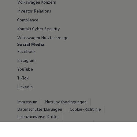
Volkswagen Konzern
Investor Relations
Compliance
Kontakt Cyber Security
Volkswagen Nutzfahrzeuge
Social Media
Facebook
Instagram
YouTube
TikTok
LinkedIn
Impressum
Nutzungsbedingungen
Datenschutzerklärungen
Cookie-Richtlinie
Lizenzhinweise Dritter
Angaben zum Digital Services Act (DSA)
EU Data Act
Produktsicherheitsinformationen