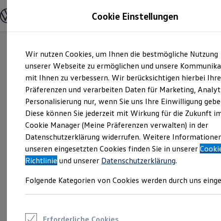
Modelle und Konfigurator
Cookie Einstellungen
Konfigurator
Modelle vergleichen
Konfiguration laden
Zum
Zum
Autosuche
Wir nutzen Cookies, um Ihnen die bestmögliche Nutzung
Hauptinhalt
Footer
Elektroautos
springen
springen
unserer Webseite zu ermöglichen und unsere Kommunika
ENERGY Sondermodelle
Nutzfahrzeuge
mit Ihnen zu verbessern. Wir berücksichtigen hierbei Ihr
SUV und CUV
Präferenzen und verarbeiten Daten für Marketing, Analyt
Familienautos
Personalisierung nur, wenn Sie uns Ihre Einwilligung gebe
Kombis
Kompaktwagen
Diese können Sie jederzeit mit Wirkung für die Zukunft i
Sportwagen
Cookie Manager (Meine Präferenzen verwalten) in der
Schnell verfügbare Fahrzeuge
Angebote und Produkte
Datenschutzerklärung widerrufen. Weitere Informatione
Aktuelle Angebote
unseren eingesetzten Cookies finden Sie in unserer
Cooki
E-Auto-Förderung
Richtlinie
und unserer
Datenschutzerklärung
.
Volkswagen Marktplatz
Die ENERGY Sondermodelle
Folgende Kategorien von Cookies werden durch uns einge
Junge Gebrauchtwagen und Gebrauchtwagen
Volkswagen Zertifizierte Gebrauchtwagen
Elektromobilität bei Gebrauchtwagen
Zubehör- und Serviceangebote
Saisonangebote
Erforderliche Cookies