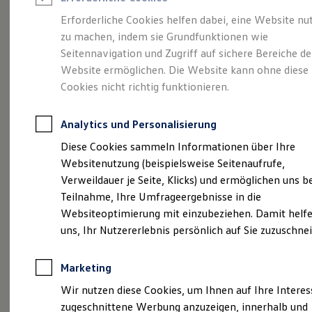
Reifenpakete
Leasing
Erforderliche Cookies helfen dabei, eine Website nu
Leasing-Angebote
zu machen, indem sie Grundfunktionen wie
Ihre
Gebrauchtwagen Leasing
Seitennavigation und Zugriff auf sichere Bereiche de
Junge Gebrauchtwagen-Leasing
Elektroauto Leasing
Website ermöglichen. Die Website kann ohne diese
Karrieremöglichkeiten
Kleinwagen-Leasing
Cookies nicht richtig funktionieren.
Leasing ohne Anzahlung
bei uns
Finanzierung
Autokredit mit Schlussrate
Analytics und Personalisierung
Versicherungen und Garantien
Kfz-Versicherung
Diese Cookies sammeln Informationen über Ihre
Restschuldversicherungen
Websitenutzung (beispielsweise Seitenaufrufe,
Garantien
(
Impressum & Rechtliches
)
Verweildauer je Seite, Klicks) und ermöglichen uns b
Wartungsverträge
Geschäftskunden
Teilnahme, Ihre Umfrageergebnisse in die
Fahren Sie
in Richtung Erfolg
Professional Class bei Volkswagen
Websiteoptimierung mit einzubeziehen. Damit helfe
Großkunden
uns, Ihr Nutzererlebnis persönlich auf Sie zuzuschne
Behörden
Einer der wichtigsten Faktoren unseres Erfolgs:
Direktkunden
Sonderfahrzeuge
qualifizierte und engagierte Mitarbeiter. Daher
Marketing
Anpfiff zum Gewinn
sind wir immer auf der Suche nach Verstärkung
Elektromobilität
Wir nutzen diese Cookies, um Ihnen auf Ihre Intere
Elektroautos
für unser Team. Entdecken Sie auf unserer
zugeschnittene Werbung anzuzeigen, innerhalb und
ID. Tutorials