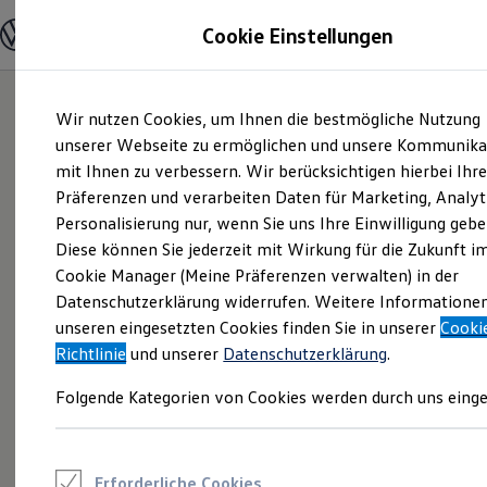
Modelle und Konfigurator
Cookie Einstellungen
Konfigurator
Modelle vergleichen
Konfiguration laden
Zum
Zum
Autosuche
Wir nutzen Cookies, um Ihnen die bestmögliche Nutzung
Hauptinhalt
Footer
Elektroautos
springen
springen
unserer Webseite zu ermöglichen und unsere Kommunika
ENERGY Sondermodelle
Nutzfahrzeuge
mit Ihnen zu verbessern. Wir berücksichtigen hierbei Ihr
SUV und CUV
Präferenzen und verarbeiten Daten für Marketing, Analyt
Familienautos
Personalisierung nur, wenn Sie uns Ihre Einwilligung gebe
Kombis
Kompaktwagen
Diese können Sie jederzeit mit Wirkung für die Zukunft i
Sportwagen
Cookie Manager (Meine Präferenzen verwalten) in der
Schnell verfügbare Fahrzeuge
Angebote und Produkte
Datenschutzerklärung widerrufen. Weitere Informatione
Aktuelle Angebote
unseren eingesetzten Cookies finden Sie in unserer
Cooki
E-Auto-Förderung
Richtlinie
und unserer
Datenschutzerklärung
.
Volkswagen Marktplatz
Die ENERGY Sondermodelle
Folgende Kategorien von Cookies werden durch uns einge
Junge Gebrauchtwagen und Gebrauchtwagen
Volkswagen Zertifizierte Gebrauchtwagen
Elektromobilität bei Gebrauchtwagen
Zubehör- und Serviceangebote
Saisonangebote
Erforderliche Cookies