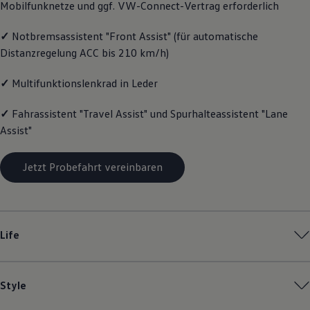
Mobilfunknetze und ggf. VW
-
Connect
-Vertrag erforderlich
Magazin
Lifestyle
✓
Notbremsassistent "Front Assist" (für automatische
Transport
Familie
Distanzregelung ACC bis 210 km/h)
Elektromobilität
Volkswagen R
✓
Multifunktionslenkrad in Leder
Pannen- und Unfallhilfe
Volkswagen Kundenbetreuung
✓
Fahrassistent "Travel Assist" und Spurhalteassistent "Lane
Assist"
Jetzt Probefahrt vereinbaren
Life
Style