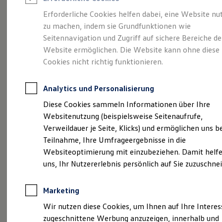
Reifenpakete
Leasing
Erforderliche Cookies helfen dabei, eine Website nu
Leasing-Angebote
zu machen, indem sie Grundfunktionen wie
Ihr Begleiter für Alltag
Gebrauchtwagen Leasing
Seitennavigation und Zugriff auf sichere Bereiche de
Junge Gebrauchtwagen-Leasing
Elektroauto Leasing
Website ermöglichen. Die Website kann ohne diese
und Freizeit.
Der T-
Kleinwagen-Leasing
Cookies nicht richtig funktionieren.
Leasing ohne Anzahlung
Cross.
Finanzierung
Autokredit mit Schlussrate
Analytics und Personalisierung
Versicherungen und Garantien
Kfz-Versicherung
Diese Cookies sammeln Informationen über Ihre
Restschuldversicherungen
Websitenutzung (beispielsweise Seitenaufrufe,
Garantien
Verweildauer je Seite, Klicks) und ermöglichen uns b
Wartungsverträge
Geschäftskunden
Teilnahme, Ihre Umfrageergebnisse in die
Professional Class bei Volkswagen
Websiteoptimierung mit einzubeziehen. Damit helfe
Großkunden
uns, Ihr Nutzererlebnis persönlich auf Sie zuzuschne
Behörden
Direktkunden
Sonderfahrzeuge
Marketing
Anpfiff zum Gewinn
Elektromobilität
(
Impressum & Rechtliches
)
Wir nutzen diese Cookies, um Ihnen auf Ihre Intere
Elektroautos
zugeschnittene Werbung anzuzeigen, innerhalb und
ID. Tutorials