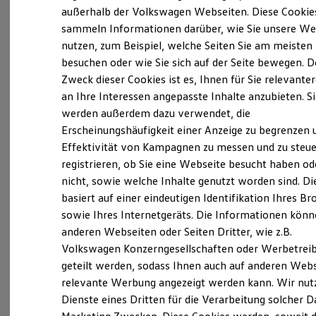
Elektrofahrzeugkonzepte
außerhalb der Volkswagen Webseiten. Diese Cookie
ID. EVERY1
sammeln Informationen darüber, wie Sie unsere We
Reichweite
nutzen, zum Beispiel, welche Seiten Sie am meisten
Reichweite der ID. Modelle
Reichweite im Winter
besuchen oder wie Sie sich auf der Seite bewegen. D
Probefahrt vereinbaren
Rekuperation
Zweck dieser Cookies ist es, Ihnen für Sie relevante
Laden
an Ihre Interessen angepasste Inhalte anzubieten. S
Laden unterwegs
Laden Zuhause
werden außerdem dazu verwendet, die
Ladestationen finden
Erscheinungshäufigkeit einer Anzeige zu begrenzen 
Ladezeitensimulator
Fahrzeugangebot anfordern
Effektivität von Kampagnen zu messen und zu steue
Batterie
Sicherheit
registrieren, ob Sie eine Webseite besucht haben od
Garantie und Lebensdauer
nicht, sowie welche Inhalte genutzt worden sind. Di
Nachhaltigkeit
basiert auf einer eindeutigen Identifikation Ihres B
Technologie
Kosten und Kauf
sowie Ihres Internetgeräts. Die Informationen kön
Servicetermin buchen
Verbrauchskosten
anderen Webseiten oder Seiten Dritter, wie z.B.
Kaufoptionen
Volkswagen Konzerngesellschaften oder Werbetrei
E-Auto-Förderung
Software und Konnektivität
geteilt werden, sodass Ihnen auch auf anderen Web
Die ID. Software 6
relevante Werbung angezeigt werden kann. Wir nut
ID. Software Versionen und Updates
Serviceanfrage stellen
Dienste eines Dritten für die Verarbeitung solcher D
Digitale Extras
Schnittstellen zu Ihrem ID.