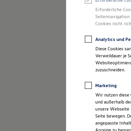
Gebrauchtwage
Erforderliche Co
Reifenpakete
Leasing
Erforderliche Coo
Leasing-Angebote
Seitennavigation 
Gebrauchtwagen Leasing
Cookies nicht rich
Junge Gebrauchtwagen-Leasing
Elektroauto Leasing
Kleinwagen-Leasing
Analytics und Pe
Leasing ohne Anzahlung
Finanzierung
Diese Cookies sa
Autokredit mit Schlussrate
Versicherungen und Garantien
Verweildauer je S
Kfz-Versicherung
Websiteoptimierun
Restschuldversicherungen
zuzuschneiden.
Garantien
(
Impressum & Rechtliches
)
Wartungsverträge
Geschäftskunden
Marketing
Professional Class bei Volkswagen
Großkunden
Wir nutzen diese 
Behörden
und außerhalb de
Direktkunden
Sonderfahrzeuge
unsere Webseite n
Anpfiff zum Gewinn
Seite bewegen. De
Elektromobilität
angepasste Inhalt
Elektroautos
ID. Tutorials
Anzeige zu begren