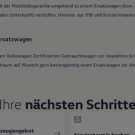
t der Mobilitätsgarantie umgehend zu einem Ersatzwagen (bzw. b
den Unterkunft) verholfen. Hinweis: nur VW und Konzernmarken 
 Ersatzwagen
ren
Volkswagen
Zertifizierten
Gebrauchtwagen
zur Inspektion bri
eitraum auf Wunsch gern kostengünstig einen Ersatzwagen zur Ve
Ihre
nächsten Schritt
rzeugangebot
Servicetermin buchen