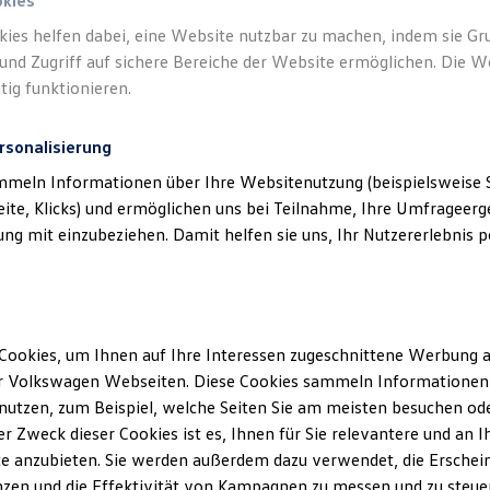
n.
okies
kies helfen dabei, eine Website nutzbar zu machen, indem sie G
und Zugriff auf sichere Bereiche der Website ermöglichen. Die W
tig funktionieren.
rsonalisierung
mmeln Informationen über Ihre Websitenutzung (beispielsweise S
eite, Klicks) und ermöglichen uns bei Teilnahme, Ihre Umfrageerge
g mit einzubeziehen. Damit helfen sie uns, Ihr Nutzererlebnis pe
Cookies, um Ihnen auf Ihre Interessen zugeschnittene Werbung a
r Volkswagen Webseiten. Diese Cookies sammeln Informationen 
utzen, zum Beispiel, welche Seiten Sie am meisten besuchen oder
r Zweck dieser Cookies ist es, Ihnen für Sie relevantere und an I
e anzubieten. Sie werden außerdem dazu verwendet, die Erschein
zen und die Effektivität von Kampagnen zu messen und zu steuern