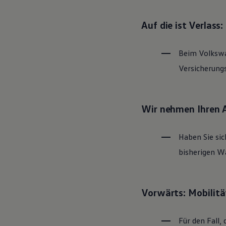
Magazin
Lifestyle
Auf die ist Verlass
Transport
Familie
Elektromobilität
Beim
Volksw
Volkswagen R
Pannen- und Unfallhilfe
Versicherung
Volkswagen Kundenbetreuung
Wir nehmen Ihren 
Haben Sie sic
bisherigen Wa
Vorwärts: Mobilitä
Für den Fall, 