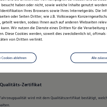
 besucht haben oder nicht, sowie welche Inhalte genutzt worden s
 Identifikation Ihres Browsers sowie Ihres Internetgeräts. Die 
ständlich.
Das
Gebrauchtwage
iten oder Seiten Dritter, wie z.B. Volkswagen Konzerngesellsch
rechen.
 geteilt werden, sodass Ihnen auch auf anderen Webseiten rel
kann. Wir nutzen die Dienste eines Dritten für die Verarbeitung 
. Diese Cookies werden, soweit dies zweckdienlich ist, oftmals
 360°
Gebrauchtwagen
-Check
täten von Dritten verlinkt.
lkswagen
Zertifizierter
Gebrauchtwagen
an unsere Kunden überge
e Cookies ablehnen
Alle zulass
des Fahrzeugs mit dem gründlichen 360°
Gebrauchtwagen
-Check.
nik, Optik, Wartung und Garantie umfassend beleuchtet.
Qualitäts-Zertifikat
Fahrzeugqualität wird mit dem Qualitätszertifikat bestätigt, welc
alten.