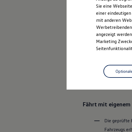
Elektrofahrzeugkonzepte
Sie eine Webseite
ID. EVERY1
einer eindeutigen
Reichweite
Ganz selbstver
Reichweite der ID. Modelle
mit anderen Webse
Reichweite im Winter
Leistungsversp
Werbetreibenden,
Rekuperation
angezeigt werden 
Laden
Laden unterwegs
Marketing Zwecken
Laden Zuhause
Rundum sicher: der
Seitenfunktionali
Ladestationen finden
Ladezeitensimulator
Batterie
Bevor ein
Vo
Sicherheit
Optional
den Zustand 
Garantie und Lebensdauer
Nachhaltigkeit
Bereiche Tech
Technologie
Kosten und Kauf
Verbrauchskosten
Kaufoptionen
Fährt mit eigenem 
E-Auto-Förderung
Software und Konnektivität
Die ID. Software 6
ID. Software Versionen und Updates
Die geprüfte 
Digitale Extras
Fahrzeugs erh
Schnittstellen zu Ihrem ID.