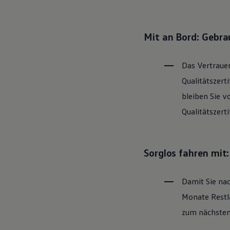
Hybridautos
Marke und Erlebnis
Volkswagen R und R Experience
R-Modelle
Mit an Bord: Gebr
R Experience
Driving Experience
Volkswagen entdecken
Das Vertrauen
Werkbesichtigung
Factory visit
Qualitätszert
Lifestyle Shop
bleiben Sie v
T-Roc Kollektion
Golf Kollektion
Qualitätszert
ID. Kollektion
Volkswagen Kollektion
R-Kollektion
GTI Kollektion
Sorglos fahren mit
Fußball Drop
we drive football
#wedriveproud
Damit Sie nac
Besitzer und Service
myVolkswagen
Monate Restla
Software Updates
Service und Ersatzteile
zum nächsten 
Inspektion und HU/AU
Reparaturen und Checks