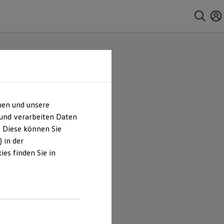
hen und unsere
 und verarbeiten Daten
. Diese können Sie
 in der
es finden Sie in