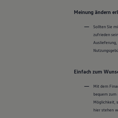
Motorenöl und Flüssigkeiten
Räder und Reifen
Meinung ändern er
Pannen- und Unfallhilfe
Economy Service
Volkswagen Teile
Sollten Sie m
Zubehör
Modellspezifisches Zubehör
zufrieden sei
Schutz und Pflege
Transport
Auslieferung,
Entertainment und Elektronik
Nutzungsgebüh
Individualisieren
Wallbox und Ladekabel
Digitale Extras
Dienste für Ihr Modell finden
Volkswagen Apps, Login und Shop
Einfach zum Wunsc
Handy und Fahrzeug verbinden
Updates für Software, Karten und Radio
Über Ihr Auto
Mit dem Fina
Vorgängermodelle
Kundeninformationen
bequem zum ne
Volkswagen Kundenbetreuung
Möglichkeit, 
Warn- und Kontrollleuchten
Assistenzsysteme
hier stehen w
Digitale Betriebsanleitung
Live Beratung