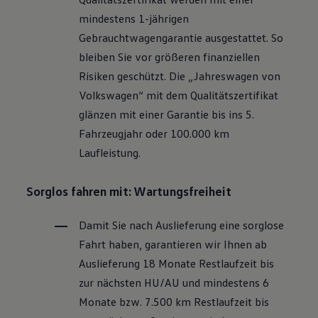
Motorenöl und Flüssigkeiten
mindestens 1-jährigen
Räder und Reifen
Pannen- und Unfallhilfe
Gebrauchtwagengarantie ausgestattet. So
Economy Service
bleiben Sie vor größeren finanziellen
Volkswagen Teile
Zubehör
Risiken geschützt. Die „Jahreswagen von
Modellspezifisches Zubehör
Volkswagen
“ mit dem Qualitätszertifikat
Schutz und Pflege
Transport
glänzen mit einer Garantie bis ins 5.
Entertainment und Elektronik
Fahrzeugjahr oder 100.000 km
Individualisieren
Wallbox und Ladekabel
Laufleistung.
Digitale Extras
Dienste für Ihr Modell finden
Volkswagen Apps, Login und Shop
Sorglos fahren mit: Wartungsfreiheit
Handy und Fahrzeug verbinden
Updates für Software, Karten und Radio
Damit Sie nach Auslieferung eine sorglose
Über Ihr Auto
Vorgängermodelle
Fahrt haben, garantieren wir Ihnen ab
Kundeninformationen
Auslieferung 18 Monate Restlaufzeit bis
Volkswagen Kundenbetreuung
Warn- und Kontrollleuchten
zur nächsten
HU/AU
und mindestens 6
Assistenzsysteme
Monate bzw. 7.500 km Restlaufzeit bis
Digitale Betriebsanleitung
Live Beratung