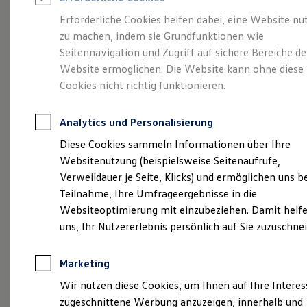
Reifenpakete
Leasing
Erforderliche Cookies helfen dabei, eine Website nu
Leasing-Angebote
zu machen, indem sie Grundfunktionen wie
Gepflegt, geprüft und
Gebrauchtwagen Leasing
Seitennavigation und Zugriff auf sichere Bereiche de
Junge Gebrauchtwagen-Leasing
Elektroauto Leasing
Website ermöglichen. Die Website kann ohne diese
für gut befunden.
Kleinwagen-Leasing
Cookies nicht richtig funktionieren.
Leasing ohne Anzahlung
Volkswagen
Finanzierung
Autokredit mit Schlussrate
Analytics und Personalisierung
Versicherungen und Garantien
Zertifizierte
Kfz-Versicherung
Diese Cookies sammeln Informationen über Ihre
Restschuldversicherungen
Websitenutzung (beispielsweise Seitenaufrufe,
Garantien
Gebrauchtwagen.
Verweildauer je Seite, Klicks) und ermöglichen uns b
Wartungsverträge
Geschäftskunden
Teilnahme, Ihre Umfrageergebnisse in die
Professional Class bei Volkswagen
Websiteoptimierung mit einzubeziehen. Damit helfe
Großkunden
uns, Ihr Nutzererlebnis persönlich auf Sie zuzuschne
Behörden
Direktkunden
Sonderfahrzeuge
Marketing
Anpfiff zum Gewinn
Elektromobilität
Wir nutzen diese Cookies, um Ihnen auf Ihre Intere
Elektroautos
zugeschnittene Werbung anzuzeigen, innerhalb und
ID. Tutorials