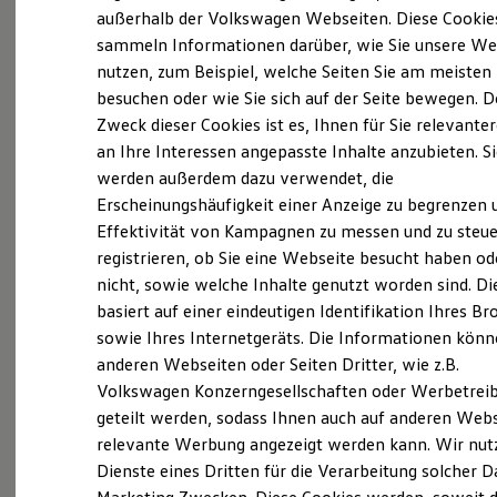
Elektrofahrzeugkonzepte
außerhalb der Volkswagen Webseiten. Diese Cookie
ID. EVERY1
sammeln Informationen darüber, wie Sie unsere We
Reichweite
nutzen, zum Beispiel, welche Seiten Sie am meisten
Reichweite der ID. Modelle
(
Impressum & Rechtliches
)
Reichweite im Winter
besuchen oder wie Sie sich auf der Seite bewegen. D
Rekuperation
Zweck dieser Cookies ist es, Ihnen für Sie relevante
Laden
an Ihre Interessen angepasste Inhalte anzubieten. S
Laden unterwegs
Laden Zuhause
werden außerdem dazu verwendet, die
Ladestationen finden
Erscheinungshäufigkeit einer Anzeige zu begrenzen 
Ladezeitensimulator
Ganz selbstverständlich.
Das
Effektivität von Kampagnen zu messen und zu steue
Batterie
Sicherheit
Gebrauchtwagen
-
registrieren, ob Sie eine Webseite besucht haben od
Garantie und Lebensdauer
nicht, sowie welche Inhalte genutzt worden sind. Di
Leistungsversprechen.
Nachhaltigkeit
basiert auf einer eindeutigen Identifikation Ihres B
Technologie
Kosten und Kauf
sowie Ihres Internetgeräts. Die Informationen kön
Verbrauchskosten
Rundum sicher: der 360°
Gebrauchtwagen
-
anderen Webseiten oder Seiten Dritter, wie z.B.
Kaufoptionen
Check
Volkswagen Konzerngesellschaften oder Werbetrei
E-Auto-Förderung
Software und Konnektivität
geteilt werden, sodass Ihnen auch auf anderen Web
Die ID. Software 6
Bevor ein
Volkswagen
Zertifizierter
relevante Werbung angezeigt werden kann. Wir nut
ID. Software Versionen und Updates
Gebrauchtwagen
an unsere Kunden
Dienste eines Dritten für die Verarbeitung solcher D
Digitale Extras
Schnittstellen zu Ihrem ID.
übergeben wird, prüfen wir den Zustand