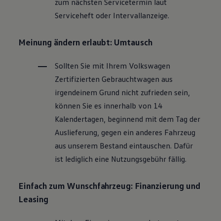
zum nächsten Servicetermin laut
Magazin
Serviceheft oder Intervallanzeige.
Lifestyle
Transport
Familie
Meinung ändern erlaubt: Umtausch
Elektromobilität
Volkswagen R
Pannen- und Unfallhilfe
Sollten Sie mit Ihrem
Volkswagen
Volkswagen Kundenbetreuung
Zertifizierten
Gebrauchtwagen
aus
irgendeinem Grund nicht zufrieden sein,
können Sie es innerhalb von 14
Kalendertagen, beginnend mit dem Tag der
Auslieferung, gegen ein anderes Fahrzeug
aus unserem Bestand eintauschen. Dafür
ist lediglich eine Nutzungsgebühr fällig.
Einfach zum Wunschfahrzeug: Finanzierung und
Leasing