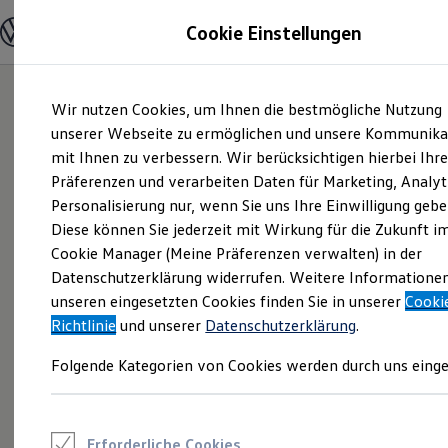
Modelle und Konfigurator
Cookie Einstellungen
Konfigurator
Modelle vergleichen
Konfiguration laden
Zum
Zum
Autosuche
Wir nutzen Cookies, um Ihnen die bestmögliche Nutzung
Hauptinhalt
Footer
Elektroautos
springen
springen
unserer Webseite zu ermöglichen und unsere Kommunika
ENERGY Sondermodelle
Nutzfahrzeuge
mit Ihnen zu verbessern. Wir berücksichtigen hierbei Ihr
SUV und CUV
Präferenzen und verarbeiten Daten für Marketing, Analyt
Familienautos
Personalisierung nur, wenn Sie uns Ihre Einwilligung gebe
Kombis
Kompaktwagen
Diese können Sie jederzeit mit Wirkung für die Zukunft i
Sportwagen
Cookie Manager (Meine Präferenzen verwalten) in der
Schnell verfügbare Fahrzeuge
Angebote und Produkte
Datenschutzerklärung widerrufen. Weitere Informatione
Aktuelle Angebote
unseren eingesetzten Cookies finden Sie in unserer
Cooki
E-Auto-Förderung
Richtlinie
und unserer
Datenschutzerklärung
.
Volkswagen Marktplatz
Die ENERGY Sondermodelle
Folgende Kategorien von Cookies werden durch uns einge
Junge Gebrauchtwagen und Gebrauchtwagen
Volkswagen Zertifizierte Gebrauchtwagen
Elektromobilität bei Gebrauchtwagen
Zubehör- und Serviceangebote
Saisonangebote
Erforderliche Cookies