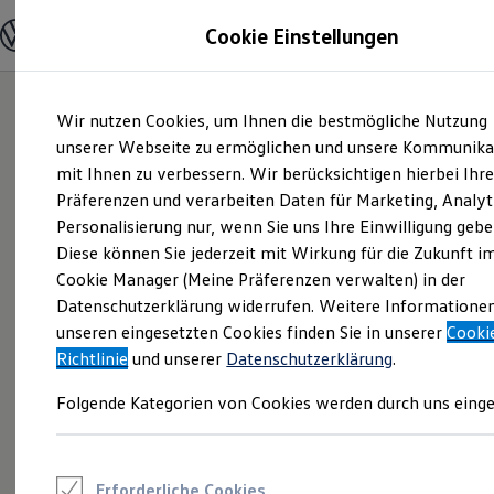
Modelle und Konfigurator
Cookie Einstellungen
Konfigurator
Modelle vergleichen
Konfiguration laden
Zum
Zum
Autosuche
Wir nutzen Cookies, um Ihnen die bestmögliche Nutzung
Hauptinhalt
Footer
Elektroautos
springen
springen
unserer Webseite zu ermöglichen und unsere Kommunika
ENERGY Sondermodelle
Nutzfahrzeuge
mit Ihnen zu verbessern. Wir berücksichtigen hierbei Ihr
SUV und CUV
Präferenzen und verarbeiten Daten für Marketing, Analyt
Familienautos
Personalisierung nur, wenn Sie uns Ihre Einwilligung gebe
Kombis
Kompaktwagen
Diese können Sie jederzeit mit Wirkung für die Zukunft i
Sportwagen
Cookie Manager (Meine Präferenzen verwalten) in der
Schnell verfügbare Fahrzeuge
Angebote und Produkte
Datenschutzerklärung widerrufen. Weitere Informatione
Aktuelle Angebote
unseren eingesetzten Cookies finden Sie in unserer
Cooki
E-Auto-Förderung
Richtlinie
und unserer
Datenschutzerklärung
.
Volkswagen Marktplatz
Die ENERGY Sondermodelle
Folgende Kategorien von Cookies werden durch uns einge
Junge Gebrauchtwagen und Gebrauchtwagen
Volkswagen Zertifizierte Gebrauchtwagen
Elektromobilität bei Gebrauchtwagen
Zubehör- und Serviceangebote
Saisonangebote
Erforderliche Cookies