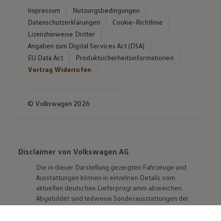
Impressum
Nutzungsbedingungen
Datenschutzerklärungen
Cookie-Richtlinie
Lizenzhinweise Dritter
Angaben zum Digital Services Act (DSA)
EU Data Act
Produktsicherheitsinformationen
Vertrag Widerrufen
© Volkswagen 2026
Disclaimer von Volkswagen AG
Die in dieser Darstellung gezeigten Fahrzeuge und
Ausstattungen können in einzelnen Details vom
aktuellen deutschen Lieferprogramm abweichen.
Abgebildet sind teilweise Sonderausstattungen der
Fahrzeuge gegen Mehrpreis.
Bitte beachten Sie auch unseren Konfigurator für eine