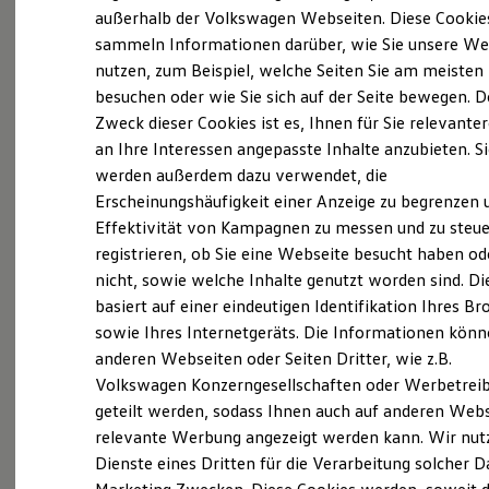
Elektrofahrzeugkonzepte
außerhalb der Volkswagen Webseiten. Diese Cookie
ID. EVERY1
sammeln Informationen darüber, wie Sie unsere We
Reichweite
nutzen, zum Beispiel, welche Seiten Sie am meisten
Reichweite der ID. Modelle
Reichweite im Winter
besuchen oder wie Sie sich auf der Seite bewegen. D
(
Impressum & Rechtliches
)
Rekuperation
Zweck dieser Cookies ist es, Ihnen für Sie relevante
Laden
an Ihre Interessen angepasste Inhalte anzubieten. S
Laden unterwegs
Laden Zuhause
werden außerdem dazu verwendet, die
Profitieren Sie von starken
Ladestationen finden
Erscheinungshäufigkeit einer Anzeige zu begrenzen 
Ladezeitensimulator
Vorteilen
Effektivität von Kampagnen zu messen und zu steue
Batterie
Sicherheit
registrieren, ob Sie eine Webseite besucht haben od
Garantie und Lebensdauer
nicht, sowie welche Inhalte genutzt worden sind. Di
Jederzeit mit den Fahrzeugen für Menschen mit
Nachhaltigkeit
basiert auf einer eindeutigen Identifikation Ihres B
Technologie
eingeschränkter Mobilität unabhängig und mobil
Kosten und Kauf
sowie Ihres Internetgeräts. Die Informationen kön
sein – ganz so, wie Sie es sich wünschen. Mit
Verbrauchskosten
anderen Webseiten oder Seiten Dritter, wie z.B.
Kaufoptionen
Fahrhilfen und Assistenzsystemen von
Volkswagen Konzerngesellschaften oder Werbetrei
E-Auto-Förderung
Volkswagen
stimmen Sie Ihr Wunschfahrzeug
Software und Konnektivität
geteilt werden, sodass Ihnen auch auf anderen Web
Die ID. Software 6
genau auf Ihre Bedürfnisse ab. Entscheiden Sie
relevante Werbung angezeigt werden kann. Wir nut
ID. Software Versionen und Updates
sich für Fahrhilfen von
Volkswagen
und
Dienste eines Dritten für die Verarbeitung solcher D
Digitale Extras
Schnittstellen zu Ihrem ID.