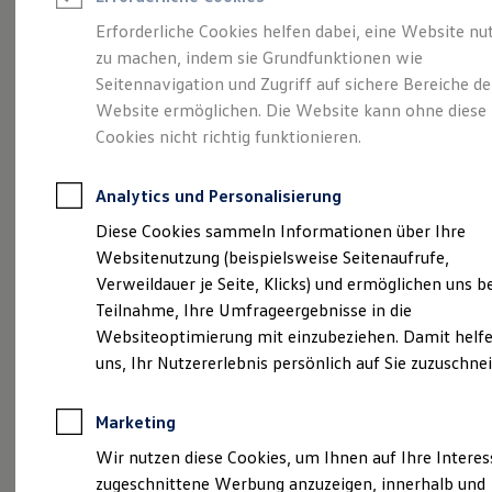
Reifenpakete
Leasing
Erforderliche Cookies helfen dabei, eine Website nu
Leasing-Angebote
zu machen, indem sie Grundfunktionen wie
Ihr Begleiter für Alltag
Gebrauchtwagen Leasing
Seitennavigation und Zugriff auf sichere Bereiche de
Junge Gebrauchtwagen-Leasing
Elektroauto Leasing
Website ermöglichen. Die Website kann ohne diese
und Freizeit.
Der T-
Kleinwagen-Leasing
Cookies nicht richtig funktionieren.
Leasing ohne Anzahlung
Cross.
Finanzierung
Autokredit mit Schlussrate
Analytics und Personalisierung
Versicherungen und Garantien
Kfz-Versicherung
Diese Cookies sammeln Informationen über Ihre
Restschuldversicherungen
Websitenutzung (beispielsweise Seitenaufrufe,
Garantien
Verweildauer je Seite, Klicks) und ermöglichen uns b
Wartungsverträge
Geschäftskunden
Teilnahme, Ihre Umfrageergebnisse in die
Professional Class bei Volkswagen
Websiteoptimierung mit einzubeziehen. Damit helfe
Großkunden
uns, Ihr Nutzererlebnis persönlich auf Sie zuzuschne
Behörden
Direktkunden
Sonderfahrzeuge
Marketing
Anpfiff zum Gewinn
(
Impressum & Rechtliches
)
Elektromobilität
Wir nutzen diese Cookies, um Ihnen auf Ihre Intere
Elektroautos
zugeschnittene Werbung anzuzeigen, innerhalb und
ID. Tutorials