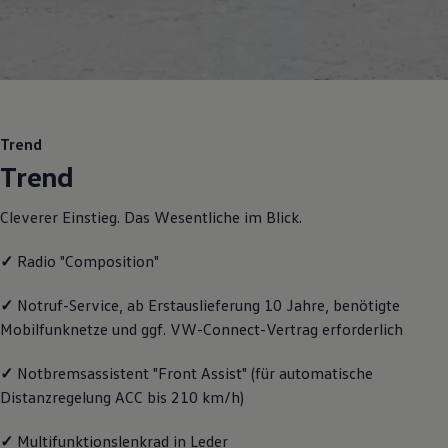
Motorenöl und Flüssigkeiten
Räder und Reifen
Pannen- und Unfallhilfe
Economy Service
Volkswagen Teile
Zubehör
Modellspezifisches Zubehör
Schutz und Pflege
Trend
Transport
Trend
Entertainment und Elektronik
Individualisieren
Wallbox und Ladekabel
Cleverer Einstieg. Das Wesentliche im Blick.
Digitale Extras
Dienste für Ihr Modell finden
✓
Radio "Composition"
Volkswagen Apps, Login und Shop
Handy und Fahrzeug verbinden
Updates für Software, Karten und Radio
✓
Notruf
-
Service
, ab Erstauslieferung 10 Jahre, benötigte
Über Ihr Auto
Mobilfunknetze und ggf. VW
-
Connect
-Vertrag erforderlich
Vorgängermodelle
Kundeninformationen
✓
Notbremsassistent "Front Assist" (für automatische
Volkswagen Kundenbetreuung
Warn- und Kontrollleuchten
Distanzregelung ACC bis 210 km/h)
Assistenzsysteme
Digitale Betriebsanleitung
✓
Multifunktionslenkrad in Leder
Live Beratung