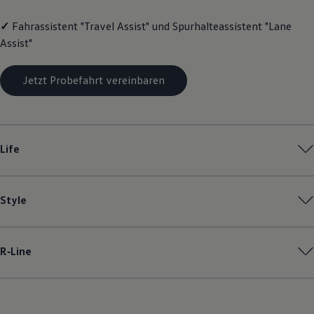
Magazin
Lifestyle
✓
Fahrassistent "Travel Assist" und Spurhalteassistent "Lane
Transport
Assist"
Familie
Elektromobilität
Volkswagen R
Jetzt Probefahrt vereinbaren
Pannen- und Unfallhilfe
Volkswagen Kundenbetreuung
Life
Style
R‑Line