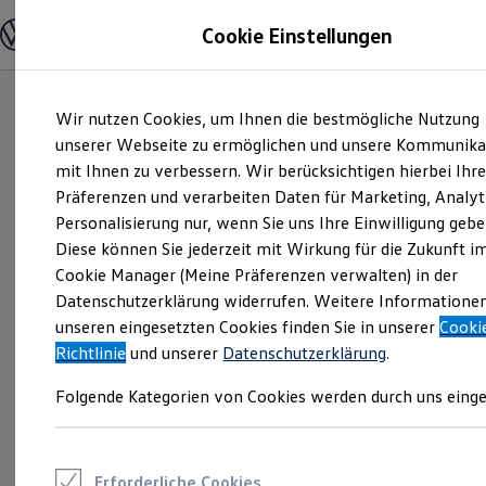
Modelle und Konfigurator
Cookie Einstellungen
Konfigurator
Modelle vergleichen
Konfiguration laden
Zum
Zum
Autosuche
Wir nutzen Cookies, um Ihnen die bestmögliche Nutzung
Hauptinhalt
Footer
Elektroautos
springen
springen
unserer Webseite zu ermöglichen und unsere Kommunika
ENERGY Sondermodelle
Nutzfahrzeuge
mit Ihnen zu verbessern. Wir berücksichtigen hierbei Ihr
SUV und CUV
Präferenzen und verarbeiten Daten für Marketing, Analyt
Familienautos
Personalisierung nur, wenn Sie uns Ihre Einwilligung gebe
Kombis
Kompaktwagen
Diese können Sie jederzeit mit Wirkung für die Zukunft i
Sportwagen
Cookie Manager (Meine Präferenzen verwalten) in der
Schnell verfügbare Fahrzeuge
Angebote und Produkte
Datenschutzerklärung widerrufen. Weitere Informatione
Aktuelle Angebote
unseren eingesetzten Cookies finden Sie in unserer
Cooki
E-Auto-Förderung
Richtlinie
und unserer
Datenschutzerklärung
.
Volkswagen Marktplatz
Die ENERGY Sondermodelle
Folgende Kategorien von Cookies werden durch uns einge
Junge Gebrauchtwagen und Gebrauchtwagen
Volkswagen Zertifizierte Gebrauchtwagen
Elektromobilität bei Gebrauchtwagen
Zubehör- und Serviceangebote
Saisonangebote
Erforderliche Cookies