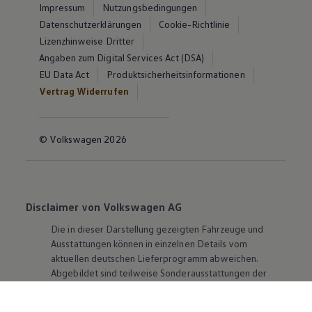
Impressum
Nutzungsbedingungen
Datenschutzerklärungen
Cookie-Richtlinie
Lizenzhinweise Dritter
Angaben zum Digital Services Act (DSA)
EU Data Act
Produktsicherheitsinformationen
Vertrag Widerrufen
© Volkswagen 2026
Disclaimer von Volkswagen AG
Die in dieser Darstellung gezeigten Fahrzeuge und
Ausstattungen können in einzelnen Details vom
aktuellen deutschen Lieferprogramm abweichen.
Abgebildet sind teilweise Sonderausstattungen der
Fahrzeuge gegen Mehrpreis.
Bitte beachten Sie auch unseren Konfigurator für eine