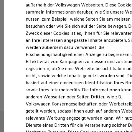
Elektrofahrzeugkonzepte
außerhalb der Volkswagen Webseiten. Diese Cookie
ID. EVERY1
sammeln Informationen darüber, wie Sie unsere We
Reichweite
nutzen, zum Beispiel, welche Seiten Sie am meisten
Reichweite der ID. Modelle
Probefahrt vereinbaren
Reichweite im Winter
besuchen oder wie Sie sich auf der Seite bewegen. D
Rekuperation
Zweck dieser Cookies ist es, Ihnen für Sie relevante
Laden
an Ihre Interessen angepasste Inhalte anzubieten. S
Laden unterwegs
Laden Zuhause
werden außerdem dazu verwendet, die
Ladestationen finden
Erscheinungshäufigkeit einer Anzeige zu begrenzen 
Fahrzeugangebot anfordern
Ladezeitensimulator
Effektivität von Kampagnen zu messen und zu steue
Batterie
Sicherheit
registrieren, ob Sie eine Webseite besucht haben od
Garantie und Lebensdauer
nicht, sowie welche Inhalte genutzt worden sind. Di
Nachhaltigkeit
basiert auf einer eindeutigen Identifikation Ihres B
Technologie
Serviceanfrage stellen
Kosten und Kauf
sowie Ihres Internetgeräts. Die Informationen kön
Verbrauchskosten
anderen Webseiten oder Seiten Dritter, wie z.B.
Kaufoptionen
Volkswagen Konzerngesellschaften oder Werbetrei
E-Auto-Förderung
Software und Konnektivität
geteilt werden, sodass Ihnen auch auf anderen Web
Die ID. Software 6
relevante Werbung angezeigt werden kann. Wir nut
ID. Software Versionen und Updates
Dienste eines Dritten für die Verarbeitung solcher D
Digitale Extras
Schnittstellen zu Ihrem ID.