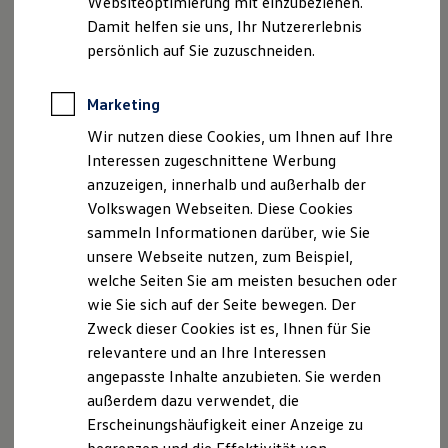
Websiteoptimierung mit einzubeziehen.
Elektrofahrzeugkonzepte
Damit helfen sie uns, Ihr Nutzererlebnis
ID. EVERY1
Reichweite
persönlich auf Sie zuzuschneiden.
Reichweite der ID. Modelle
Reichweite im Winter
Rekuperation
Marketing
Laden
Wir nutzen diese Cookies, um Ihnen auf Ihre
Laden unterwegs
Laden Zuhause
Interessen zugeschnittene Werbung
Ladestationen finden
anzuzeigen, innerhalb und außerhalb der
Ladezeitensimulator
Volkswagen Webseiten. Diese Cookies
Batterie
Sicherheit
sammeln Informationen darüber, wie Sie
Garantie und Lebensdauer
unsere Webseite nutzen, zum Beispiel,
Nachhaltigkeit
Der neue ID.3 Neo
welche Seiten Sie am meisten besuchen oder
Technologie
Kosten und Kauf
wie Sie sich auf der Seite bewegen. Der
So geht neu. Klar im Design. Stark im Alltag.
Verbrauchskosten
Zweck dieser Cookies ist es, Ihnen für Sie
Kaufoptionen
Entdecken Sie jetzt den neuen ID.3 Neo!
relevantere und an Ihre Interessen
E-Auto-Förderung
Software und Konnektivität
angepasste Inhalte anzubieten. Sie werden
Mehr zum ID.3 Neo erfahren
Die ID. Software 6
außerdem dazu verwendet, die
ID. Software Versionen und Updates
Erscheinungshäufigkeit einer Anzeige zu
Digitale Extras
Schnittstellen zu Ihrem ID.