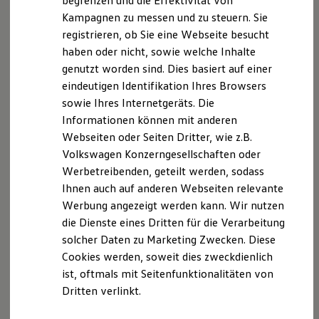
begrenzen und die Effektivität von
Hybridautos
Kampagnen zu messen und zu steuern. Sie
Marke und Erlebnis
registrieren, ob Sie eine Webseite besucht
Volkswagen R und R Experience
R-Modelle
haben oder nicht, sowie welche Inhalte
R Experience
genutzt worden sind. Dies basiert auf einer
Driving Experience
eindeutigen Identifikation Ihres Browsers
Volkswagen entdecken
Werkbesichtigung
sowie Ihres Internetgeräts. Die
Factory visit
Informationen können mit anderen
Lifestyle Shop
Webseiten oder Seiten Dritter, wie z.B.
T-Roc Kollektion
Golf Kollektion
Volkswagen Konzerngesellschaften oder
ID. Kollektion
Der T-Cross
Werbetreibenden, geteilt werden, sodass
Volkswagen Kollektion
Ihnen auch auf anderen Webseiten relevante
R-Kollektion
Wendig, flexibel, vielseitig. Entdecken Sie den
GTI Kollektion
Werbung angezeigt werden kann. Wir nutzen
Fußball Drop
T‑Cross.
die Dienste eines Dritten für die Verarbeitung
we drive football
solcher Daten zu Marketing Zwecken. Diese
#wedriveproud
Mehr zum T-Cross erfahren
Besitzer und Service
Cookies werden, soweit dies zweckdienlich
myVolkswagen
ist, oftmals mit Seitenfunktionalitäten von
Software Updates
Dritten verlinkt.
Service und Ersatzteile
Inspektion und HU/AU
Reparaturen und Checks