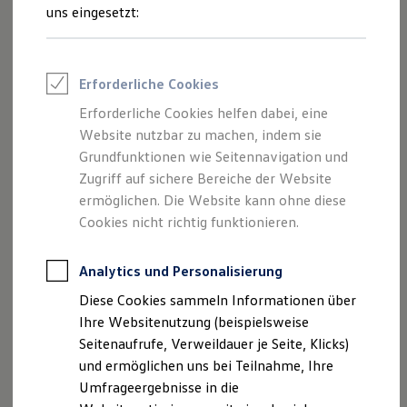
Reifenpakete
uns eingesetzt:
Leasing
Leasing-Angebote
Gebrauchtwagen Leasing
Junge Gebrauchtwagen-Leasing
Erforderliche Cookies
Elektroauto Leasing
Kleinwagen-Leasing
Erforderliche Cookies helfen dabei, eine
Leasing ohne Anzahlung
Der Polo
Website nutzbar zu machen, indem sie
Finanzierung
Autokredit mit Schlussrate
Grundfunktionen wie Seitennavigation und
Versicherungen und Garantien
Zugriff auf sichere Bereiche der Website
Kompakt, wendig und voller Möglichkeiten.
Kfz-Versicherung
ermöglichen. Die Website kann ohne diese
Entdecken Sie den Polo.
Restschuldversicherungen
Garantien
Cookies nicht richtig funktionieren.
Wartungsverträge
Mehr zum Polo erfahren
Geschäftskunden
Professional Class bei Volkswagen
Analytics und Personalisierung
Großkunden
Diese Cookies sammeln Informationen über
Behörden
Direktkunden
Ihre Websitenutzung (beispielsweise
Sonderfahrzeuge
Seitenaufrufe, Verweildauer je Seite, Klicks)
Anpfiff zum Gewinn
und ermöglichen uns bei Teilnahme, Ihre
Elektromobilität
Elektroautos
Umfrageergebnisse in die
ID. Tutorials