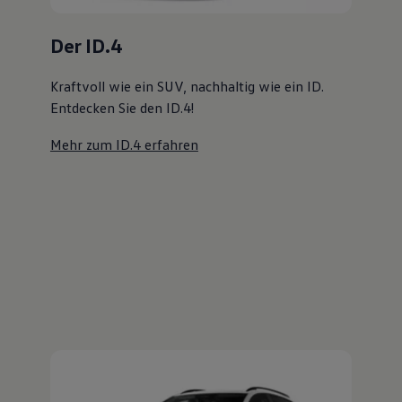
Magazin
Lifestyle
Transport
Familie
Elektromobilität
Volkswagen R
Pannen- und Unfallhilfe
Volkswagen Kundenbetreuung
Der Golf Variant
Viel Platz, viel Freiheit. Entdecken Sie den
Golf Variant!
Mehr zum Golf Variant erfahren