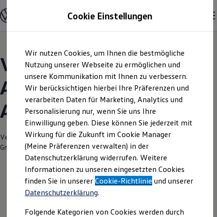
Modelle und Konfigurator
Cookie Einstellungen
Konfigurator
Modelle vergleichen
Konfiguration laden
Zum
Zum
Autosuche
Wir nutzen Cookies, um Ihnen die bestmögliche
Hauptinhalt
Footer
Elektroautos
Volkswagen Modelle |
springen
springen
Nutzung unserer Webseite zu ermöglichen und
ENERGY Sondermodelle
Nutzfahrzeuge
unsere Kommunikation mit Ihnen zu verbessern.
Autohaus Heinrich
SUV und CUV
Wir berücksichtigen hierbei Ihre Präferenzen und
Familienautos
verarbeiten Daten für Marketing, Analytics und
Kombis
Arnold Korbach
Kompaktwagen
Personalisierung nur, wenn Sie uns Ihre
Sportwagen
Einwilligung geben. Diese können Sie jederzeit mit
Schnell verfügbare Fahrzeuge
Angebote und Produkte
Wirkung für die Zukunft im Cookie Manager
Verantwortlich für die Inhalte auf dieser Seite ist die Heinrich Arnold
Aktuelle Angebote
(Meine Präferenzen verwalten) in der
GmbH & Co.KG
(
Impressum & Rechtliches
)
E-Auto-Förderung
Datenschutzerklärung widerrufen. Weitere
Volkswagen Marktplatz
Informationen zu unseren eingesetzten Cookies
Die ENERGY Sondermodelle
Junge Gebrauchtwagen und Gebrauchtwagen
finden Sie in unserer
Cookie-Richtlinie
und unserer
Volkswagen Zertifizierte Gebrauchtwagen
Datenschutzerklärung
.
Elektromobilität bei Gebrauchtwagen
Zubehör- und Serviceangebote
Folgende Kategorien von Cookies werden durch
Saisonangebote