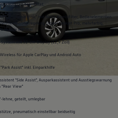
Rückleuchten beleuchtet
Air Care Climatronic" mit Aktiv-Kombifilter, Bedienelementen
nen-Temperaturregelung Digital Cockpit Pro, mehrfarbig,
fo-Profile wählbar
-System mit 32-cm-Display (12,9 Zoll)
Wireless für Apple
CarPlay
und
Android
Auto
"Park Assist" inkl. Einparkhilfe
sistent "Side Assist", Ausparkassistent und Ausstiegswarnung
 "Rear View"
-lehne, geteilt, umlegbar
tütze, pneumatisch einstellbar beidseitig