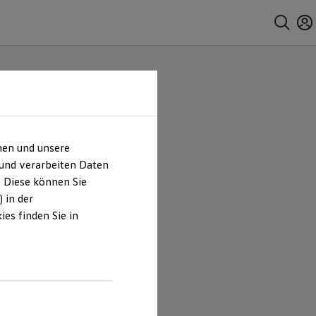
hen und unsere
 und verarbeiten Daten
. Diese können Sie
 in der
es finden Sie in