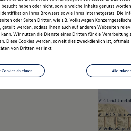
 besucht haben oder nicht, sowie welche Inhalte genutzt worden s
Fahrzeugangebot
Servi
anfordern
 Identifikation Ihres Browsers sowie Ihres Internetgeräts. Die 
iten oder Seiten Dritter, wie z.B. Volkswagen Konzerngesellsch
 geteilt werden, sodass Ihnen auch auf anderen Webseiten rel
kann. Wir nutzen die Dienste eines Dritten für die Verarbeitung 
. Diese Cookies werden, soweit dies zweckdienlich ist, oftmals
Life
täten von Dritten verlinkt.
Life
e Cookies ablehnen
Alle zulass
Klassiker mit V
Serienausstattu
Ausrüstung.
✓
4 Leichtmetal
✓
LED-Scheinwer
✓
Volkswagen
L