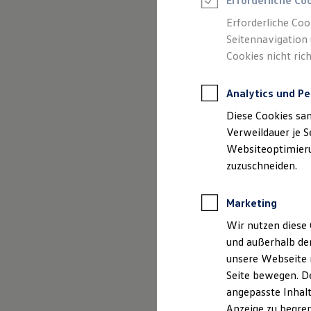
Erforderliche Co
Reifenpakete
Leasing
Erforderliche Coo
Leasing-Angebote
Seitennavigation 
Gebrauchtwagen Leasing
Cookies nicht rich
Junge Gebrauchtwagen-Leasing
Elektroauto Leasing
(
Impressum & Rechtliches
)
Kleinwagen-Leasing
Analytics und Pe
Leasing ohne Anzahlung
Finanzierung
Diese Cookies sa
Autokredit mit Schlussrate
Versicherungen und Garantien
Verweildauer je S
Kfz-Versicherung
Websiteoptimierun
Restschuldversicherungen
zuzuschneiden.
Garantien
Wartungsverträge
Geschäftskunden
Marketing
Professional Class bei Volkswagen
Großkunden
Wir nutzen diese 
Behörden
und außerhalb de
Direktkunden
Sonderfahrzeuge
unsere Webseite n
Anpfiff zum Gewinn
Seite bewegen. De
Elektromobilität
angepasste Inhalt
Elektroautos
ID. Tutorials
Anzeige zu begren