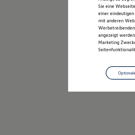
Elektrofahrzeugkonzepte
Sie eine Webseite
ID. EVERY1
Probefahrt vereinbaren
einer eindeutigen
Reichweite
Reichweite der ID. Modelle
mit anderen Webse
Reichweite im Winter
Werbetreibenden,
Rekuperation
angezeigt werden 
Laden
Laden unterwegs
Marketing Zwecken
Laden Zuhause
Seitenfunktionali
Ladestationen finden
Ladezeitensimulator
Batterie
Sicherheit
Optional
Garantie und Lebensdauer
Nachhaltigkeit
Technologie
Kosten und Kauf
Verbrauchskosten
Kaufoptionen
E-Auto-Förderung
Software und Konnektivität
Die ID. Software 6
ID. Software Versionen und Updates
Digitale Extras
Schnittstellen zu Ihrem ID.