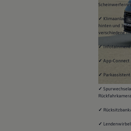
Scheinwerfern/
✓
Klimaanlage "
hinten und 3-Zo
verschiedene In
✓
Infotainment
✓
App‑Connect
✓
Parkassistent 
✓
Spurwechselas
Rückfahrkamera
✓
Rücksitzbank/
✓
Lendenwirbels