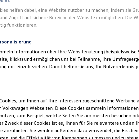
okies
kies helfen dabei, eine Website nutzbar zu machen, indem sie G
und Zugriff auf sichere Bereiche der Website ermöglichen. Die W
tig funktionieren.
rsonalisierung
mmeln Informationen über Ihre Websitenutzung (beispielsweise S
eite, Klicks) und ermöglichen uns bei Teilnahme, Ihre Umfrageerge
g mit einzubeziehen. Damit helfen sie uns, Ihr Nutzererlebnis pe
Cookies, um Ihnen auf Ihre Interessen zugeschnittene Werbung a
r Volkswagen Webseiten. Diese Cookies sammeln Informationen 
utzen, zum Beispiel, welche Seiten Sie am meisten besuchen oder
r Zweck dieser Cookies ist es, Ihnen für Sie relevantere und an I
e anzubieten. Sie werden außerdem dazu verwendet, die Erschein
zen und die Effektivität von Kampagnen zu messen und zu steuern