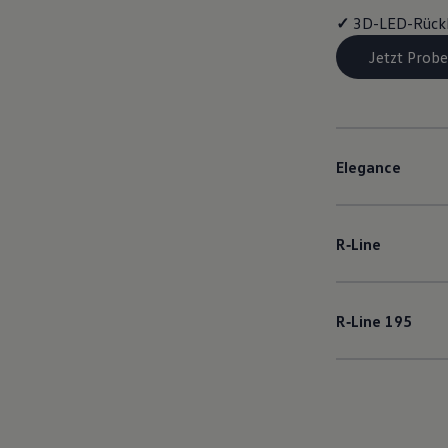
✓
3D-LED-Rück
Jetzt Probe
Elegance
R‑Line
R‑Line
195