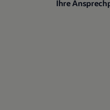
Ihre Ansprech
Magazin
Lifestyle
Transport
Familie
Elektromobilität
Volkswagen R
Pannen- und Unfallhilfe
Volkswagen Kundenbetreuung