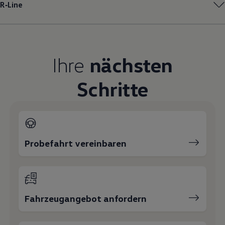
R‑Line
Magazin
Lifestyle
Transport
Familie
Elektromobilität
Volkswagen R
Ihre
nächsten
Pannen- und Unfallhilfe
Volkswagen Kundenbetreuung
Schritte
Probefahrt vereinbaren
Fahrzeugangebot anfordern