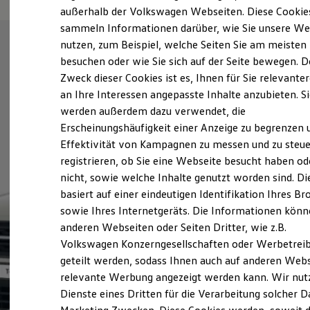
Elektrofahrzeugkonzepte
außerhalb der Volkswagen Webseiten. Diese Cookie
ID. EVERY1
sammeln Informationen darüber, wie Sie unsere We
Reichweite
nutzen, zum Beispiel, welche Seiten Sie am meisten
Reichweite der ID. Modelle
Reichweite im Winter
besuchen oder wie Sie sich auf der Seite bewegen. D
Rekuperation
Zweck dieser Cookies ist es, Ihnen für Sie relevante
Laden
an Ihre Interessen angepasste Inhalte anzubieten. S
Laden unterwegs
Laden Zuhause
werden außerdem dazu verwendet, die
Ladestationen finden
Erscheinungshäufigkeit einer Anzeige zu begrenzen 
Ladezeitensimulator
Effektivität von Kampagnen zu messen und zu steue
Batterie
Sicherheit
registrieren, ob Sie eine Webseite besucht haben od
Garantie und Lebensdauer
nicht, sowie welche Inhalte genutzt worden sind. Di
Nachhaltigkeit
basiert auf einer eindeutigen Identifikation Ihres B
Technologie
Kosten und Kauf
sowie Ihres Internetgeräts. Die Informationen kön
Verbrauchskosten
anderen Webseiten oder Seiten Dritter, wie z.B.
Kaufoptionen
Volkswagen Konzerngesellschaften oder Werbetrei
E-Auto-Förderung
Software und Konnektivität
geteilt werden, sodass Ihnen auch auf anderen Web
Die ID. Software 6
relevante Werbung angezeigt werden kann. Wir nut
ID. Software Versionen und Updates
Dienste eines Dritten für die Verarbeitung solcher D
Digitale Extras
Schnittstellen zu Ihrem ID.