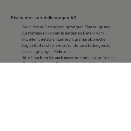
Disclaimer von Volkswagen AG
Die in dieser Darstellung gezeigten Fahrzeuge und
Ausstattungen können in einzelnen Details vom
aktuellen deutschen Lieferprogramm abweichen.
Abgebildet sind teilweise Sonderausstattungen der
Fahrzeuge gegen Mehrpreis.
Bitte beachten Sie auch unseren Konfigurator für eine
Übersicht der aktuell verfügbaren Modelle und
Ausstattungen.
Die angegebenen Verbrauchs- und Emissionswerte
beziehen sich nicht auf ein einzelnes Fahrzeug und sind
nicht Bestandteil des Angebots, sondern dienen allein
Vergleichszwecken zwischen den verschiedenen
Fahrzeugtypen. Zusatzausstattungen und
Zubehör
(Anbauteile, Reifenformat usw.) können relevante
Fahrzeugparameter, wie
z. B.
Gewicht, Rollwiderstand
und Aerodynamik verändern und neben Witterungs-
und Verkehrsbedingungen sowie dem individuellen