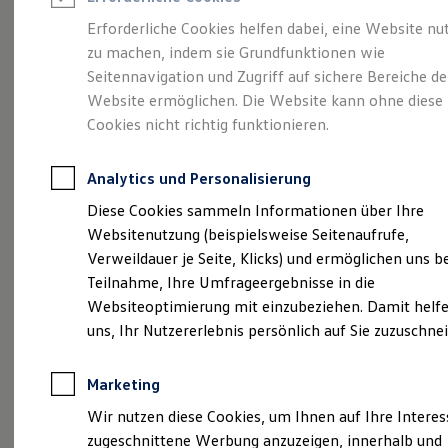
Reifenpakete
Leasing
Erforderliche Cookies helfen dabei, eine Website nu
Leasing-Angebote
zu machen, indem sie Grundfunktionen wie
Ihr Begleiter für Alltag
Gebrauchtwagen Leasing
Seitennavigation und Zugriff auf sichere Bereiche de
Junge Gebrauchtwagen-Leasing
Elektroauto Leasing
Website ermöglichen. Die Website kann ohne diese
und Freizeit.
Der T-
Kleinwagen-Leasing
Cookies nicht richtig funktionieren.
Leasing ohne Anzahlung
Cross.
Finanzierung
Autokredit mit Schlussrate
Analytics und Personalisierung
Versicherungen und Garantien
Kfz-Versicherung
Diese Cookies sammeln Informationen über Ihre
Restschuldversicherungen
Websitenutzung (beispielsweise Seitenaufrufe,
Garantien
Verweildauer je Seite, Klicks) und ermöglichen uns b
Wartungsverträge
Geschäftskunden
Teilnahme, Ihre Umfrageergebnisse in die
Professional Class bei Volkswagen
Websiteoptimierung mit einzubeziehen. Damit helfe
Großkunden
uns, Ihr Nutzererlebnis persönlich auf Sie zuzuschne
Behörden
Direktkunden
Sonderfahrzeuge
Marketing
Anpfiff zum Gewinn
Elektromobilität
(
Impressum & Rechtliches
)
Wir nutzen diese Cookies, um Ihnen auf Ihre Intere
Elektroautos
zugeschnittene Werbung anzuzeigen, innerhalb und
ID. Tutorials